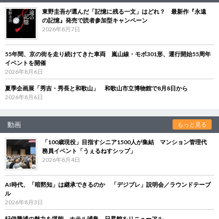
東野圭吾が選んだ「記憶に残る一文」はどれ？ 最新作『永遠
の記憶』発売で読者参加型キャンペーン
2026年8月7日
55年間、京の街を走り続けてきた車両 嵐山線・モボ301形、運行開始55周年
イベントを開催
2026年8月6日
夏季企画展「秀吉・秀長と和歌山」 和歌山市立博物館で8月8日から
2026年8月6日
動画
もっと見る
「100歳現役」目指すシニア1500人が集結 マンション管理代
務員イベント「うぇるねすシップ」
2026年8月4日
AI時代、「暗黙知」は継承できるのか 「デジブレ」説明会／ラウンドテーブ
ル
2026年8月3日
紀伊勝浦の魅力を堪能 ホテル浦島、日昇館をリニューアル