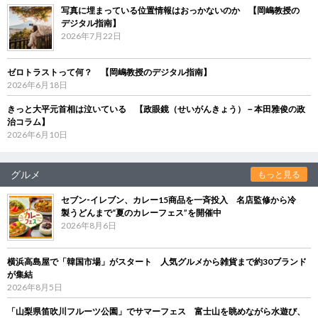
写真に埋まっている位置情報はおっかないのか 【岡嶋教授の
デジタル指南】
2026年7月22日
ゼロトラストって何？ 【岡嶋教授のデジタル指南】
2026年6月18日
きっと大平元首相は泣いている 【政眼鏡（せいがんきょう）－本田雅俊の政
治コラム】
2026年6月10日
グルメ
もっと見る
セブン‐イレブン、カレー15商品を一斉投入 名店監修から冷
製うどんまで“夏のカレーフェス”を開催中
2026年8月6日
横浜高島屋で「韓国市場」がスタート 人気グルメから雑貨まで約30ブランド
が集結
2026年8月5日
「山梨県笛吹川フルーツ公園」でサマーフェス 富士山を眺めながら水遊び、