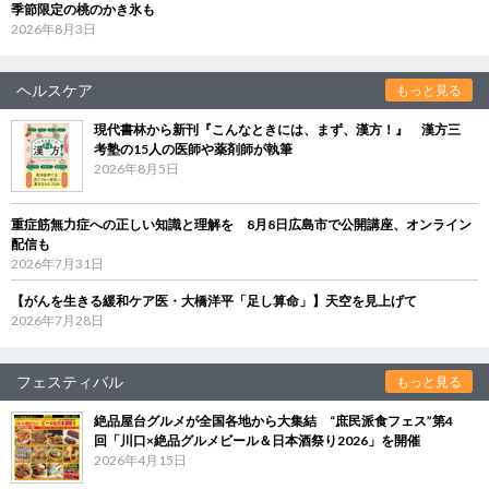
季節限定の桃のかき氷も
2026年8月3日
ヘルスケア
もっと見る
現代書林から新刊『こんなときには、まず、漢方！』 漢方三
考塾の15人の医師や薬剤師が執筆
2026年8月5日
重症筋無力症への正しい知識と理解を 8月8日広島市で公開講座、オンライン
配信も
2026年7月31日
【がんを生きる緩和ケア医・大橋洋平「足し算命」】天空を見上げて
2026年7月28日
フェスティバル
もっと見る
絶品屋台グルメが全国各地から大集結 “庶民派食フェス”第4
回「川口×絶品グルメビール＆日本酒祭り2026」を開催
2026年4月15日