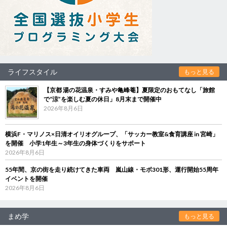
ライフスタイル
もっと見る
【京都 湯の花温泉・すみや亀峰菴】夏限定のおもてなし「旅館
で“涼”を楽しむ夏の休日」8月末まで開催中
2026年8月6日
横浜F・マリノス×日清オイリオグループ、「サッカー教室&食育講座 in 宮崎」
を開催 小学1年生～3年生の身体づくりをサポート
2026年8月6日
55年間、京の街を走り続けてきた車両 嵐山線・モボ301形、運行開始55周年
イベントを開催
2026年8月6日
まめ学
もっと見る