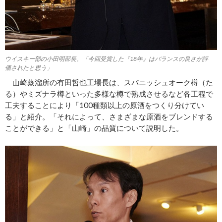
ウイスキー部の小田明部長。「今回受賞した『18年』はバランスの良さが評
価されたと思う」
山崎蒸溜所の有田哲也工場長は、スパニッシュオーク樽（た
る）やミズナラ樽といった多様な樽で熟成させるなど各工程で
工夫することにより「100種類以上の原酒をつくり分けてい
る」と紹介。「それによって、さまざまな原酒をブレンドする
ことができる」と「山崎」の品質について説明した。