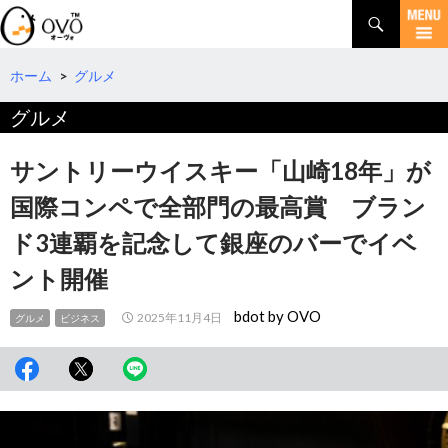
検
索
コ
ン
テ
ホーム
>
グルメ
ン
グルメ
ツ
へ
移
サントリーウイスキー「山崎18年」が
動
国際コンペで全部門の最高賞 ブラン
ド3連覇を記念して銀座のバーでイベ
ント開催
bdot by OVO
2025年11月4日
グルメ
ビジネス