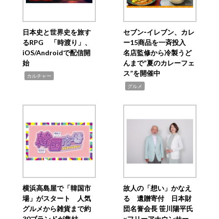
日本史と世界史を旅す
セブン‐イレブン、カレ
るRPG 「時渡り」、
ー15商品を一斉投入
iOS/Androidで配信開
名店監修から冷製うど
始
んまで“夏のカレーフェ
ス”を開催中
,
カルチャー
,
グルメ
横浜高島屋で「韓国市
故人の「想い」かなえ
場」がスタート 人気
る 遺贈寄付 日本財
グルメから雑貨まで約
団名誉会長 笹川陽平氏
30ブランドが集結
×フリーアナウンサー