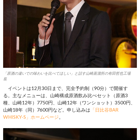
「原酒の違いでの味わいを比べてほしい」と話す山崎蒸溜所の有田哲也工場
長
イベントは12月30日まで、完全予約制（90分）で開催す
る。主なメニューは、山崎構成原酒飲み比べセット（原酒3
種、山崎12年）7750円、山崎12年（ワンショット）3500円、
山崎18年（同）7600円など。申し込みは
「日比谷BAR
WHISKY-S」ホームページ
。