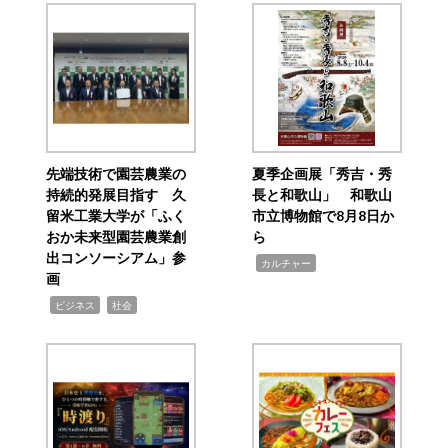
先端技術で園芸農業の
夏季企画展「秀吉・秀
持続的発展目指す 久
長と和歌山」 和歌山
留米工業大学が「ふく
市立博物館で8月8日か
おか未来型園芸農業創
ら
出コンソーシアム」参
,
カルチャー
画
,
,
ビジネス
社会