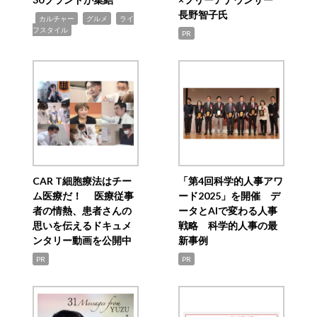
長野智子氏
,
,
,
カルチャー
グルメ
ライ
フスタイル
PR
CAR T細胞療法はチー
「第4回科学的人事アワ
ム医療だ！ 医療従事
ード2025」を開催 デ
者の情熱、患者さんの
ータとAIで変わる人事
思いを伝えるドキュメ
戦略 科学的人事の最
ンタリー動画を公開中
新事例
PR
PR