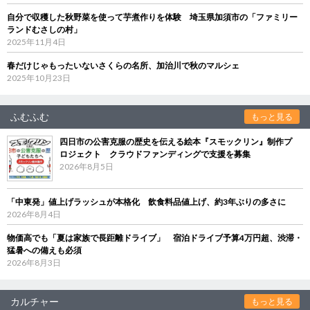
自分で収穫した秋野菜を使って芋煮作りを体験 埼玉県加須市の「ファミリー
ランドむさしの村」
2025年11月4日
春だけじゃもったいないさくらの名所、加治川で秋のマルシェ
2025年10月23日
ふむふむ
もっと見る
四日市の公害克服の歴史を伝える絵本『スモックリン』制作プ
ロジェクト クラウドファンディングで支援を募集
2026年8月5日
「中東発」値上げラッシュが本格化 飲食料品値上げ、約3年ぶりの多さに
2026年8月4日
物価高でも「夏は家族で長距離ドライブ」 宿泊ドライブ予算4万円超、渋滞・
猛暑への備えも必須
2026年8月3日
カルチャー
もっと見る