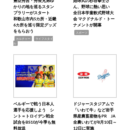
豊臣秀吉・秀長兄弟ゆ
始球式の杉谷拳士さ
かりの地を巡るスタン
ん、野球に熱い思い
プラリーがスタート
全日本学童軟式野球大
和歌山市内5カ所・近畿
会 マクドナルド・トー
6カ所を巡り限定グッズ
ナメントが開幕
をもらおう
,
スポーツ
,
,
カルチャー
ライフスタイ
ル
ベルギーで戦う日本人
ドジャースタジアムで
選手を応援しよう シ
「いわて牛」など岩手
ント＝トロイデン戦全
県産農畜産物をPR JA
試合をBS10が今季も無
全農いわてが8月10日～
料放送
12日に実施