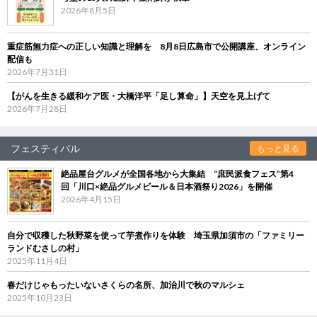
2026年8月5日
重症筋無力症への正しい知識と理解を 8月8日広島市で公開講座、オンライン
配信も
2026年7月31日
【がんを生きる緩和ケア医・大橋洋平「足し算命」】天空を見上げて
2026年7月28日
フェスティバル
もっと見る
絶品屋台グルメが全国各地から大集結 “庶民派食フェス”第4
回「川口×絶品グルメビール＆日本酒祭り2026」を開催
2026年4月15日
自分で収穫した秋野菜を使って芋煮作りを体験 埼玉県加須市の「ファミリー
ランドむさしの村」
2025年11月4日
春だけじゃもったいないさくらの名所、加治川で秋のマルシェ
2025年10月23日