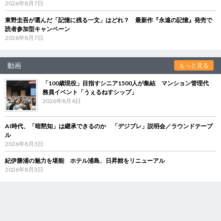
2026年8月7日
東野圭吾が選んだ「記憶に残る一文」はどれ？ 最新作『永遠の記憶』発売で
読者参加型キャンペーン
2026年8月7日
動画
もっと見る
「100歳現役」目指すシニア1500人が集結 マンション管理代
務員イベント「うぇるねすシップ」
2026年8月4日
AI時代、「暗黙知」は継承できるのか 「デジブレ」説明会／ラウンドテーブ
ル
2026年8月3日
紀伊勝浦の魅力を堪能 ホテル浦島、日昇館をリニューアル
2026年8月3日