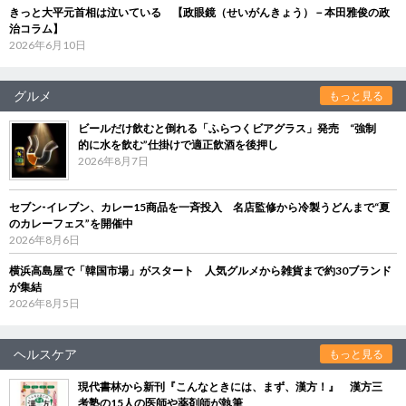
きっと大平元首相は泣いている 【政眼鏡（せいがんきょう）－本田雅俊の政
治コラム】
2026年6月10日
グルメ
もっと見る
ビールだけ飲むと倒れる「ふらつくビアグラス」発売 “強制
的に水を飲む”仕掛けで適正飲酒を後押し
2026年8月7日
セブン‐イレブン、カレー15商品を一斉投入 名店監修から冷製うどんまで“夏
のカレーフェス”を開催中
2026年8月6日
横浜高島屋で「韓国市場」がスタート 人気グルメから雑貨まで約30ブランド
が集結
2026年8月5日
ヘルスケア
もっと見る
現代書林から新刊『こんなときには、まず、漢方！』 漢方三
考塾の15人の医師や薬剤師が執筆