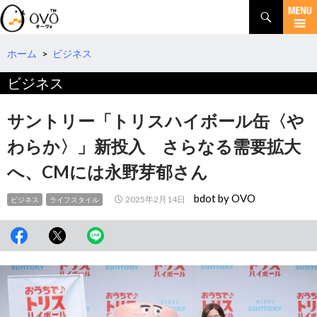
検
索
コ
ン
テ
ホーム
>
ビジネス
ン
ビジネス
ツ
へ
移
サントリー「トリスハイボール缶〈や
動
わらか〉」新投入 さらなる需要拡大
へ、CMには永野芽郁さん
bdot by OVO
2025年2月14日
ビジネス
ライフスタイル