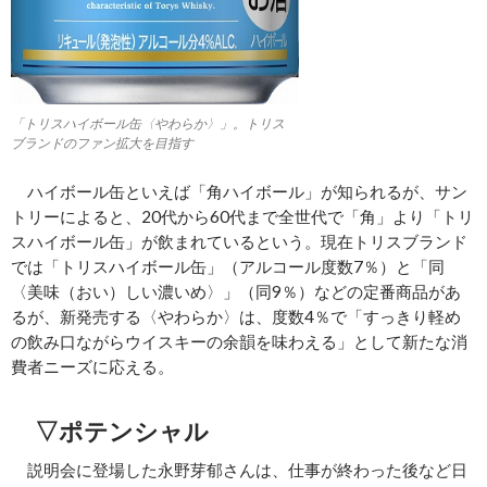
「トリスハイボール缶〈やわらか〉」。トリス
ブランドのファン拡大を目指す
ハイボール缶といえば「角ハイボール」が知られるが、サン
トリーによると、20代から60代まで全世代で「角」より「トリ
スハイボール缶」が飲まれているという。現在トリスブランド
では「トリスハイボール缶」（アルコール度数7％）と「同
〈美味（おい）しい濃いめ〉」（同9％）などの定番商品があ
るが、新発売する〈やわらか〉は、度数4％で「すっきり軽め
の飲み口ながらウイスキーの余韻を味わえる」として新たな消
費者ニーズに応える。
▽ポテンシャル
説明会に登場した永野芽郁さんは、仕事が終わった後など日