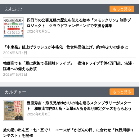
ふむふむ
もっと見る
四日市の公害克服の歴史を伝える絵本『スモックリン』制作プ
ロジェクト クラウドファンディングで支援を募集
2026年8月5日
「中東発」値上げラッシュが本格化 飲食料品値上げ、約3年ぶりの多さに
2026年8月4日
物価高でも「夏は家族で長距離ドライブ」 宿泊ドライブ予算4万円超、渋滞・
猛暑への備えも必須
2026年8月3日
カルチャー
もっと見る
豊臣秀吉・秀長兄弟ゆかりの地を巡るスタンプラリーがスター
ト 和歌山市内5カ所・近畿6カ所を巡り限定グッズをもらおう
2026年8月8日
旅の思い出を五・七・五で！ エースが「かばんの日」に合わせ「旅行川柳コ
ンテスト」を開催