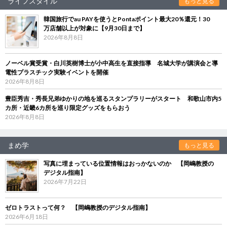
ライフスタイル
もっと見る
韓国旅行でau PAYを使うとPontaポイント最大20％還元！30
万店舗以上が対象に【9月30日まで】
2026年8月8日
ノーベル賞受賞・白川英樹博士が小中高生を直接指導 名城大学が講演会と導
電性プラスチック実験イベントを開催
2026年8月8日
豊臣秀吉・秀長兄弟ゆかりの地を巡るスタンプラリーがスタート 和歌山市内5
カ所・近畿6カ所を巡り限定グッズをもらおう
2026年8月8日
まめ学
もっと見る
写真に埋まっている位置情報はおっかないのか 【岡嶋教授の
デジタル指南】
2026年7月22日
ゼロトラストって何？ 【岡嶋教授のデジタル指南】
2026年6月18日