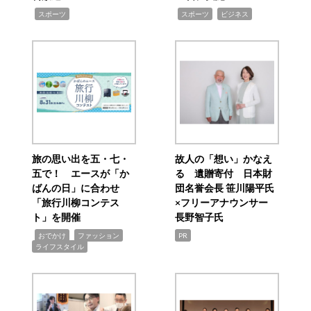
,
,
,
スポーツ
スポーツ
ビジネス
旅の思い出を五・七・
故人の「想い」かなえ
五で！ エースが「か
る 遺贈寄付 日本財
ばんの日」に合わせ
団名誉会長 笹川陽平氏
「旅行川柳コンテス
×フリーアナウンサー
ト」を開催
長野智子氏
,
,
,
おでかけ
ファッション
PR
ライフスタイル