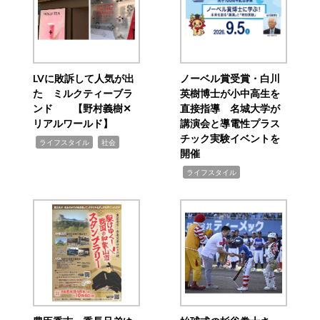
LVに敗訴して人気が出
ノーベル賞受賞・白川
た ミルクティーブラ
英樹博士が小中高生を
ンド 【野村義樹✕
直接指導 名城大学が
リアルワールド】
講演会と導電性プラス
チック実験イベントを
,
,
ライフスタイル
社会
開催
,
ライフスタイル