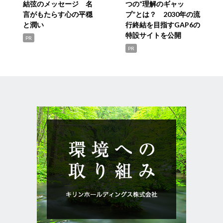
結弦のメッセージ 名
つの“理解のギャッ
言がもたらす心の平穏
プ”とは？ 2030年の流
と潤い
行終結を目指すGAP6の
特設サイトを公開
PR
PR