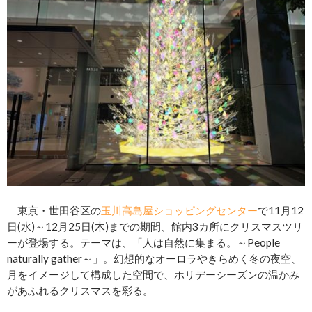
東京・世田谷区の
玉川高島屋ショッピングセンター
で11月12
日(水)～12月25日(木)までの期間、館内3カ所にクリスマスツリ
ーが登場する。テーマは、「人は自然に集まる。～People
naturally gather～」。幻想的なオーロラやきらめく冬の夜空、
月をイメージして構成した空間で、ホリデーシーズンの温かみ
があふれるクリスマスを彩る。