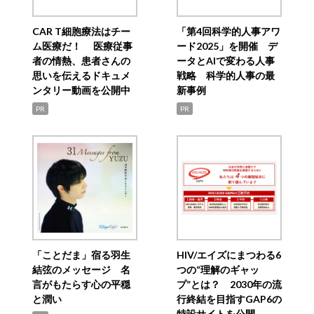
CAR T細胞療法はチー
「第4回科学的人事アワ
ム医療だ！ 医療従事
ード2025」を開催 デ
者の情熱、患者さんの
ータとAIで変わる人事
思いを伝えるドキュメ
戦略 科学的人事の最
ンタリー動画を公開中
新事例
PR
PR
「ことだま」宿る羽生
HIV/エイズにまつわる6
結弦のメッセージ 名
つの“理解のギャッ
言がもたらす心の平穏
プ”とは？ 2030年の流
と潤い
行終結を目指すGAP6の
特設サイトを公開