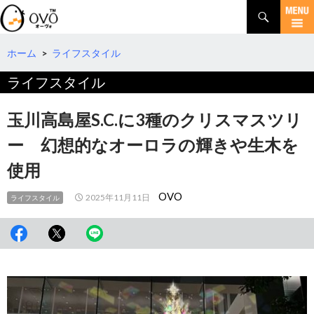
検
索
コ
ン
テ
ホーム
>
ライフスタイル
ン
ライフスタイル
ツ
へ
移
玉川高島屋S.C.に3種のクリスマスツリ
動
ー 幻想的なオーロラの輝きや生木を
使用
OVO
2025年11月11日
ライフスタイル