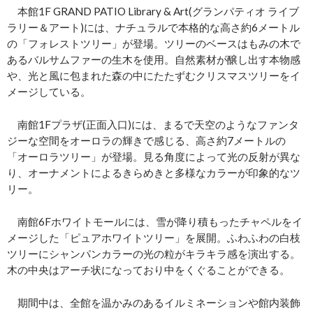
本館1F GRAND PATIO Library & Art(グランパティオ ライブ
ラリー＆アート)には、ナチュラルで本格的な高さ約6メートル
の「フォレストツリー」が登場。ツリーのベースはもみの木で
あるバルサムファーの生木を使用。自然素材が醸し出す本物感
や、光と風に包まれた森の中にたたずむクリスマスツリーをイ
メージしている。
南館1Fプラザ(正面入口)には、まるで天空のようなファンタ
ジーな空間をオーロラの輝きで感じる、高さ約7メートルの
「オーロラツリー」が登場。見る角度によって光の反射が異な
り、オーナメントによるきらめきと多様なカラーが印象的なツ
リー。
南館6Fホワイトモールには、雪が降り積もったチャペルをイ
メージした「ピュアホワイトツリー」を展開。ふわふわの白枝
ツリーにシャンパンカラーの光の粒がキラキラ感を演出する。
木の中央はアーチ状になっており中をくぐることができる。
期間中は、全館を温かみのあるイルミネーションや館内装飾