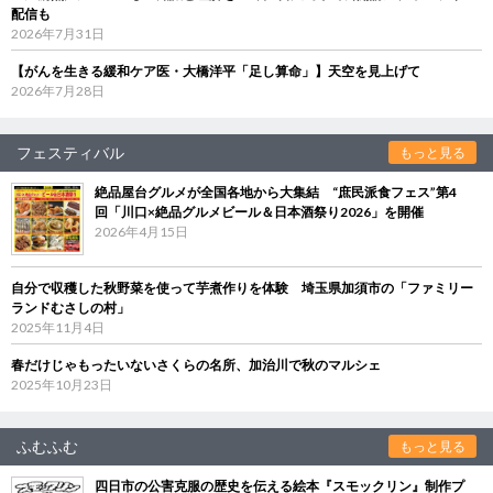
配信も
2026年7月31日
【がんを生きる緩和ケア医・大橋洋平「足し算命」】天空を見上げて
2026年7月28日
フェスティバル
もっと見る
絶品屋台グルメが全国各地から大集結 “庶民派食フェス”第4
回「川口×絶品グルメビール＆日本酒祭り2026」を開催
2026年4月15日
自分で収穫した秋野菜を使って芋煮作りを体験 埼玉県加須市の「ファミリー
ランドむさしの村」
2025年11月4日
春だけじゃもったいないさくらの名所、加治川で秋のマルシェ
2025年10月23日
ふむふむ
もっと見る
四日市の公害克服の歴史を伝える絵本『スモックリン』制作プ