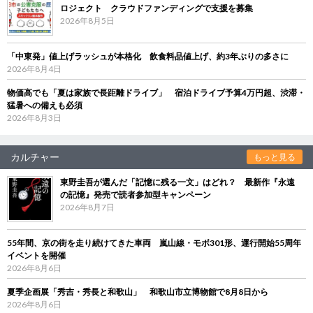
ロジェクト クラウドファンディングで支援を募集
2026年8月5日
「中東発」値上げラッシュが本格化 飲食料品値上げ、約3年ぶりの多さに
2026年8月4日
物価高でも「夏は家族で長距離ドライブ」 宿泊ドライブ予算4万円超、渋滞・
猛暑への備えも必須
2026年8月3日
カルチャー
もっと見る
東野圭吾が選んだ「記憶に残る一文」はどれ？ 最新作『永遠
の記憶』発売で読者参加型キャンペーン
2026年8月7日
55年間、京の街を走り続けてきた車両 嵐山線・モボ301形、運行開始55周年
イベントを開催
2026年8月6日
夏季企画展「秀吉・秀長と和歌山」 和歌山市立博物館で8月8日から
2026年8月6日