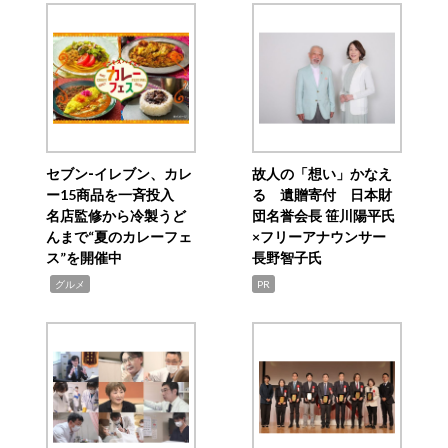
セブン‐イレブン、カレ
故人の「想い」かなえ
ー15商品を一斉投入
る 遺贈寄付 日本財
名店監修から冷製うど
団名誉会長 笹川陽平氏
んまで“夏のカレーフェ
×フリーアナウンサー
ス”を開催中
長野智子氏
,
グルメ
PR