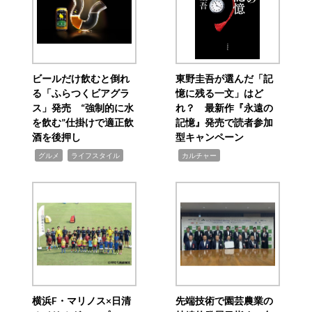
ビールだけ飲むと倒れ
東野圭吾が選んだ「記
る「ふらつくビアグラ
憶に残る一文」はど
ス」発売 “強制的に水
れ？ 最新作『永遠の
を飲む”仕掛けで適正飲
記憶』発売で読者参加
酒を後押し
型キャンペーン
,
,
,
グルメ
ライフスタイル
カルチャー
横浜F・マリノス×日清
先端技術で園芸農業の