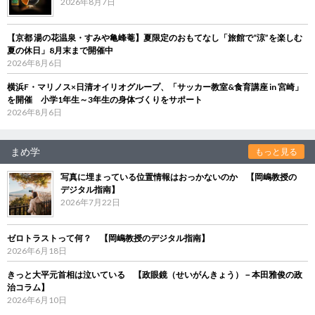
2026年8月7日
【京都 湯の花温泉・すみや亀峰菴】夏限定のおもてなし「旅館で“涼”を楽しむ
夏の休日」8月末まで開催中
2026年8月6日
横浜F・マリノス×日清オイリオグループ、「サッカー教室&食育講座 in 宮崎」
を開催 小学1年生～3年生の身体づくりをサポート
2026年8月6日
まめ学
もっと見る
写真に埋まっている位置情報はおっかないのか 【岡嶋教授の
デジタル指南】
2026年7月22日
ゼロトラストって何？ 【岡嶋教授のデジタル指南】
2026年6月18日
きっと大平元首相は泣いている 【政眼鏡（せいがんきょう）－本田雅俊の政
治コラム】
2026年6月10日