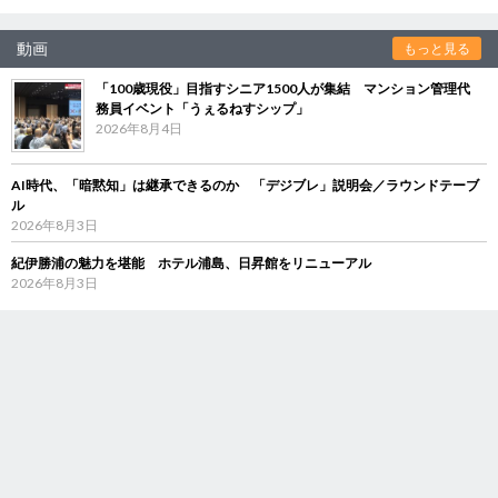
動画
もっと見る
「100歳現役」目指すシニア1500人が集結 マンション管理代
務員イベント「うぇるねすシップ」
2026年8月4日
AI時代、「暗黙知」は継承できるのか 「デジブレ」説明会／ラウンドテーブ
ル
2026年8月3日
紀伊勝浦の魅力を堪能 ホテル浦島、日昇館をリニューアル
2026年8月3日