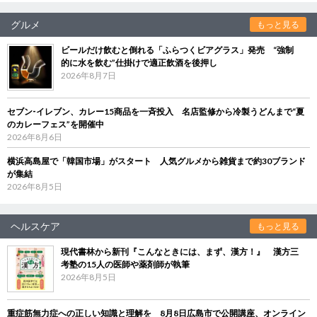
グルメ
もっと見る
ビールだけ飲むと倒れる「ふらつくビアグラス」発売 “強制
的に水を飲む”仕掛けで適正飲酒を後押し
2026年8月7日
セブン‐イレブン、カレー15商品を一斉投入 名店監修から冷製うどんまで“夏
のカレーフェス”を開催中
2026年8月6日
横浜高島屋で「韓国市場」がスタート 人気グルメから雑貨まで約30ブランド
が集結
2026年8月5日
ヘルスケア
もっと見る
現代書林から新刊『こんなときには、まず、漢方！』 漢方三
考塾の15人の医師や薬剤師が執筆
2026年8月5日
重症筋無力症への正しい知識と理解を 8月8日広島市で公開講座、オンライン