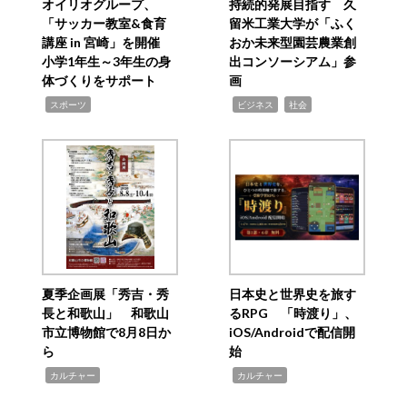
オイリオグループ、
持続的発展目指す 久
「サッカー教室&食育
留米工業大学が「ふく
講座 in 宮崎」を開催
おか未来型園芸農業創
小学1年生～3年生の身
出コンソーシアム」参
体づくりをサポート
画
,
,
,
スポーツ
ビジネス
社会
夏季企画展「秀吉・秀
日本史と世界史を旅す
長と和歌山」 和歌山
るRPG 「時渡り」、
市立博物館で8月8日か
iOS/Androidで配信開
ら
始
,
,
カルチャー
カルチャー