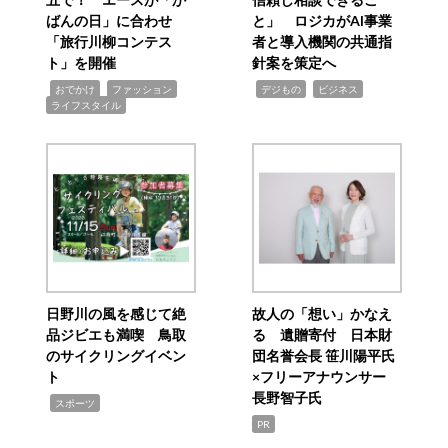
ばんの日」に合わせ
と」 ロジカがAI事業
「旅行川柳コンテス
者と導入機関の共通指
ト」を開催
針案を策定へ
,
,
,
,
,
おでかけ
ファッション
デジもの
ビジネス
ライフスタイル
日野川の風を感じて絶
故人の「想い」かなえ
品ジビエも満喫 鳥取
る 遺贈寄付 日本財
のサイクリングイベン
団名誉会長 笹川陽平氏
ト
×フリーアナウンサー
長野智子氏
,
スポーツ
PR