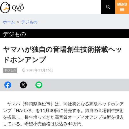
検
索
コ
ン
テ
ホーム
>
デジもの
ン
デジもの
ツ
へ
移
ヤマハが独自の音場創生技術搭載ヘッ
動
ドホンアンプ
2023年11月16日
デジもの
ヤマハ（静岡県浜松市）は、同社初となる高級ヘッドホンア
ンプ「HA-L7A」を11月30日に発売する。独自の音場創生技術
を搭載し、長年培ってきた高音質オーディオアンプ技術を投入
している。希望小売価格は税込み44万円。