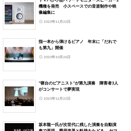
機種を発売 小スペースでの音楽制作や映
像編集に
2023年11月22日
指一本から弾けるピアノ 年末に「だれで
も第九」開催
2023年10月26日
“寝台のピアニスト”が第九演奏 障害者3人
がコンサートで夢実現
2023年12月22日
坂本龍一氏が次世代に残した演奏を自動演
奏で再現、愛用楽器と軌跡をたどる ヤマ