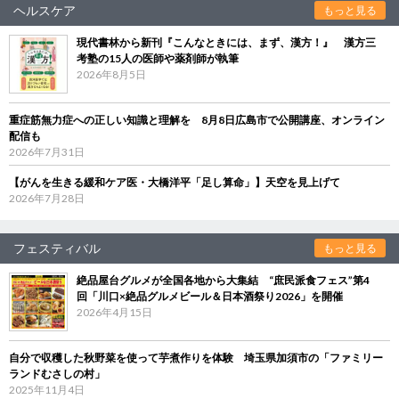
ヘルスケア
もっと見る
現代書林から新刊『こんなときには、まず、漢方！』 漢方三
考塾の15人の医師や薬剤師が執筆
2026年8月5日
重症筋無力症への正しい知識と理解を 8月8日広島市で公開講座、オンライン
配信も
2026年7月31日
【がんを生きる緩和ケア医・大橋洋平「足し算命」】天空を見上げて
2026年7月28日
フェスティバル
もっと見る
絶品屋台グルメが全国各地から大集結 “庶民派食フェス”第4
回「川口×絶品グルメビール＆日本酒祭り2026」を開催
2026年4月15日
自分で収穫した秋野菜を使って芋煮作りを体験 埼玉県加須市の「ファミリー
ランドむさしの村」
2025年11月4日