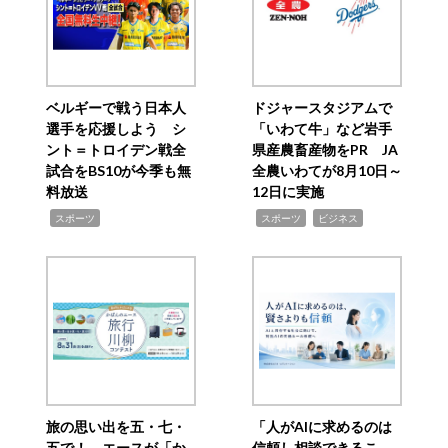
ベルギーで戦う日本人
ドジャースタジアムで
選手を応援しよう シ
「いわて牛」など岩手
ント＝トロイデン戦全
県産農畜産物をPR JA
試合をBS10が今季も無
全農いわてが8月10日～
料放送
12日に実施
,
,
,
スポーツ
スポーツ
ビジネス
旅の思い出を五・七・
「人がAIに求めるのは
五で！ エースが「か
信頼し相談できるこ