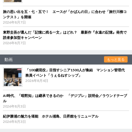
旅の思い出を五・七・五で！ エースが「かばんの日」に合わせ「旅行川柳コ
ンテスト」を開催
2026年8月7日
東野圭吾が選んだ「記憶に残る一文」はどれ？ 最新作『永遠の記憶』発売で
読者参加型キャンペーン
2026年8月7日
動画
もっと見る
「100歳現役」目指すシニア1500人が集結 マンション管理代
務員イベント「うぇるねすシップ」
2026年8月4日
AI時代、「暗黙知」は継承できるのか 「デジブレ」説明会／ラウンドテーブ
ル
2026年8月3日
紀伊勝浦の魅力を堪能 ホテル浦島、日昇館をリニューアル
2026年8月3日