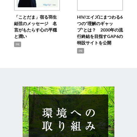
「ことだま」宿る羽生
HIV/エイズにまつわる6
結弦のメッセージ 名
つの“理解のギャッ
言がもたらす心の平穏
プ”とは？ 2030年の流
と潤い
行終結を目指すGAP6の
特設サイトを公開
PR
PR