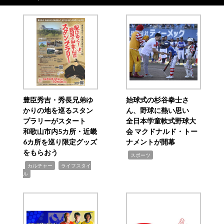
豊臣秀吉・秀長兄弟ゆ
始球式の杉谷拳士さ
かりの地を巡るスタン
ん、野球に熱い思い
プラリーがスタート
全日本学童軟式野球大
和歌山市内5カ所・近畿
会 マクドナルド・トー
6カ所を巡り限定グッズ
ナメントが開幕
をもらおう
,
スポーツ
,
,
カルチャー
ライフスタイ
ル