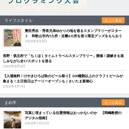
ライフスタイル
もっと見る
豊臣秀吉・秀長兄弟ゆかりの地を巡るスタンプラリーがスター
ト 和歌山市内5カ所・近畿6カ所を巡り限定グッズをもらおう
2026年8月8日
長野・筑北村で「ちくほくタイムトラベルスタンプラリー」開催！謎解きを楽
しみながら全17スポットを巡る
2026年8月8日
【入場無料！けやきひろば秋のビール祭り】300種類以上のクラフトビールが
集まる！土日祝日はアーリーオープンも｜さいたま新都心
2026年8月7日
まめ学
もっと見る
写真に埋まっている位置情報はおっかないのか 【岡嶋教授の
デジタル指南】
2026年7月22日