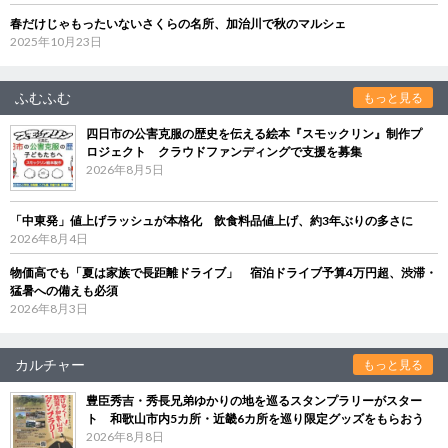
春だけじゃもったいないさくらの名所、加治川で秋のマルシェ
2025年10月23日
ふむふむ
もっと見る
四日市の公害克服の歴史を伝える絵本『スモックリン』制作プ
ロジェクト クラウドファンディングで支援を募集
2026年8月5日
「中東発」値上げラッシュが本格化 飲食料品値上げ、約3年ぶりの多さに
2026年8月4日
物価高でも「夏は家族で長距離ドライブ」 宿泊ドライブ予算4万円超、渋滞・
猛暑への備えも必須
2026年8月3日
カルチャー
もっと見る
豊臣秀吉・秀長兄弟ゆかりの地を巡るスタンプラリーがスター
ト 和歌山市内5カ所・近畿6カ所を巡り限定グッズをもらおう
2026年8月8日