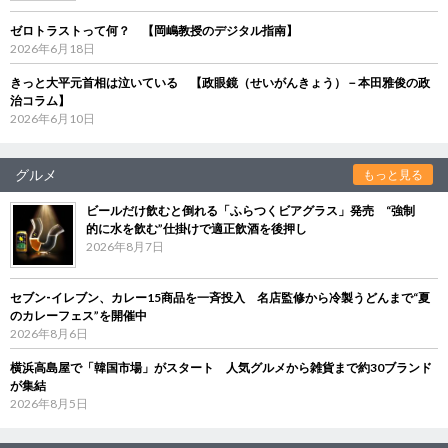
ゼロトラストって何？ 【岡嶋教授のデジタル指南】
2026年6月18日
きっと大平元首相は泣いている 【政眼鏡（せいがんきょう）－本田雅俊の政
治コラム】
2026年6月10日
グルメ
もっと見る
ビールだけ飲むと倒れる「ふらつくビアグラス」発売 “強制
的に水を飲む”仕掛けで適正飲酒を後押し
2026年8月7日
セブン‐イレブン、カレー15商品を一斉投入 名店監修から冷製うどんまで“夏
のカレーフェス”を開催中
2026年8月6日
横浜高島屋で「韓国市場」がスタート 人気グルメから雑貨まで約30ブランド
が集結
2026年8月5日