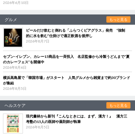
2026年6月10日
グルメ
もっと見る
ビールだけ飲むと倒れる「ふらつくビアグラス」発売 “強制
的に水を飲む”仕掛けで適正飲酒を後押し
2026年8月7日
セブン‐イレブン、カレー15商品を一斉投入 名店監修から冷製うどんまで“夏
のカレーフェス”を開催中
2026年8月6日
横浜高島屋で「韓国市場」がスタート 人気グルメから雑貨まで約30ブランド
が集結
2026年8月5日
ヘルスケア
もっと見る
現代書林から新刊『こんなときには、まず、漢方！』 漢方三
考塾の15人の医師や薬剤師が執筆
2026年8月5日