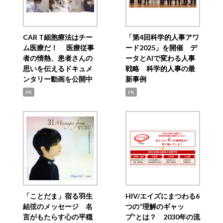
CAR T細胞療法はチー
「第4回科学的人事アワ
ム医療だ！ 医療従事
ード2025」を開催 デ
者の情熱、患者さんの
ータとAIで変わる人事
思いを伝えるドキュメ
戦略 科学的人事の最
ンタリー動画を公開中
新事例
PR
PR
「ことだま」宿る羽生
HIV/エイズにまつわる6
結弦のメッセージ 名
つの“理解のギャッ
言がもたらす心の平穏
プ”とは？ 2030年の流