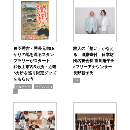
豊臣秀吉・秀長兄弟ゆ
故人の「想い」かなえ
かりの地を巡るスタン
る 遺贈寄付 日本財
プラリーがスタート
団名誉会長 笹川陽平氏
和歌山市内5カ所・近畿
×フリーアナウンサー
6カ所を巡り限定グッズ
長野智子氏
をもらおう
PR
,
,
カルチャー
ライフスタイ
ル