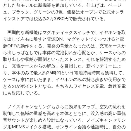
とした前モデルに新機能を追加している。仕上げは、ベージ
ュ、ブラック、グリーンの3色。価格はオープンで公式オンラ
インストアでは税込み2万3980円で販売されている。
画期的な新機能はマグネティックスイッチで、イヤホンを取
り出して左右に離すと電源ON、マグネットでくっつけると電
源OFFの動作をする。開発の背景となったのは、充電ケースか
ら出しっぱなしでは本体の電池切れが心配とか、ケースからの
取り出しや収納が面倒といったストレス。それを解消するため
に「充電ケースからの解放」を目指した。新バッテリーによ
り、本体のみで最大約25時間という電池持続時間も獲得して、
ケースは家においたまま、イヤホンのみの持ち歩きや使用がで
きるのがポイントとなる。もちろんワイヤレス充電、急速充電
にも対応している。
ノイズキャンセリングもさらに効果をアップ。空気の流れを
制御して低域の量感を高める本体とともに、没入感の高い重低
音サウンドが楽しめる設計になっている。ノイズキャンセリン
グ用MEMSマイクを搭載。オンライン会議や通話時に、自分の