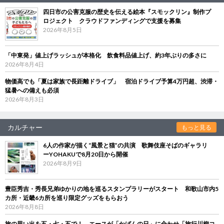
四日市の公害克服の歴史を伝える絵本『スモックリン』制作プ
ロジェクト クラウドファンディングで支援を募集
2026年8月5日
「中東発」値上げラッシュが本格化 飲食料品値上げ、約3年ぶりの多さに
2026年8月4日
物価高でも「夏は家族で長距離ドライブ」 宿泊ドライブ予算4万円超、渋滞・
猛暑への備えも必須
2026年8月3日
カルチャー
もっと見る
6人の作家が描く“風景と猫”の共演 歌舞伎座そばのギャラリ
ーYOHAKUで8月20日から開催
2026年8月9日
豊臣秀吉・秀長兄弟ゆかりの地を巡るスタンプラリーがスタート 和歌山市内5
カ所・近畿6カ所を巡り限定グッズをもらおう
2026年8月8日
旅の思い出を五・七・五で！ エースが「かばんの日」に合わせ「旅行川柳コ