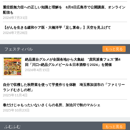
重症筋無力症への正しい知識と理解を 8月8日広島市で公開講座、オンライン
配信も
2026年7月31日
【がんを生きる緩和ケア医・大橋洋平「足し算命」】天空を見上げて
2026年7月28日
フェスティバル
もっと見る
絶品屋台グルメが全国各地から大集結 “庶民派食フェス”第4
回「川口×絶品グルメビール＆日本酒祭り2026」を開催
2026年4月15日
自分で収穫した秋野菜を使って芋煮作りを体験 埼玉県加須市の「ファミリー
ランドむさしの村」
2025年11月4日
春だけじゃもったいないさくらの名所、加治川で秋のマルシェ
2025年10月23日
ふむふむ
もっと見る