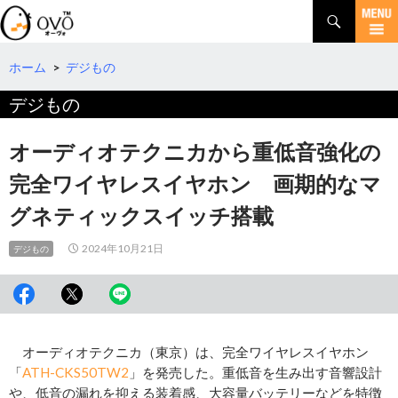
検
索
コ
ン
テ
ホーム
>
デジもの
ン
デジもの
ツ
へ
移
オーディオテクニカから重低音強化の
動
完全ワイヤレスイヤホン 画期的なマ
グネティックスイッチ搭載
2024年10月21日
デジもの
オーディオテクニカ（東京）は、完全ワイヤレスイヤホン
「
ATH-CKS50TW2
」を発売した。重低音を生み出す音響設計
や、低音の漏れを抑える装着感、大容量バッテリーなどを特徴