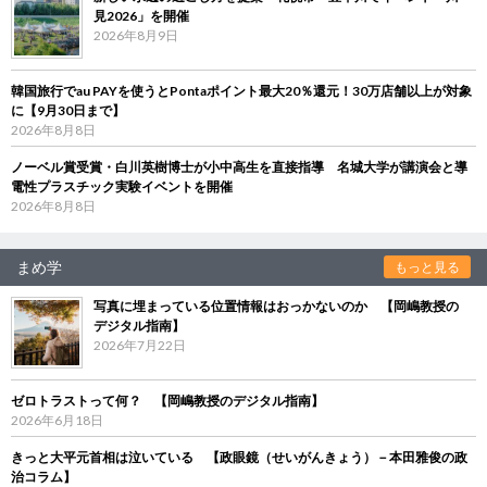
見2026」を開催
2026年8月9日
韓国旅行でau PAYを使うとPontaポイント最大20％還元！30万店舗以上が対象
に【9月30日まで】
2026年8月8日
ノーベル賞受賞・白川英樹博士が小中高生を直接指導 名城大学が講演会と導
電性プラスチック実験イベントを開催
2026年8月8日
まめ学
もっと見る
写真に埋まっている位置情報はおっかないのか 【岡嶋教授の
デジタル指南】
2026年7月22日
ゼロトラストって何？ 【岡嶋教授のデジタル指南】
2026年6月18日
きっと大平元首相は泣いている 【政眼鏡（せいがんきょう）－本田雅俊の政
治コラム】