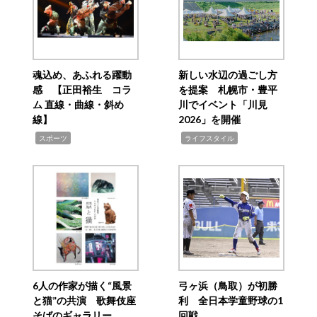
魂込め、あふれる躍動
新しい水辺の過ごし方
感 【正田裕生 コラ
を提案 札幌市・豊平
ム 直線・曲線・斜め
川でイベント「川見
線】
2026」を開催
,
,
スポーツ
ライフスタイル
6人の作家が描く“風景
弓ヶ浜（鳥取）が初勝
と猫”の共演 歌舞伎座
利 全日本学童野球の1
そばのギャラリー
回戦