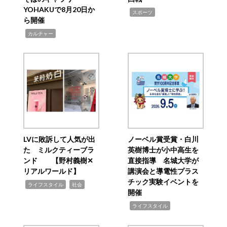
YOHAKUで8月20日か
,
スポーツ
ら開催
,
カルチャー
LVに敗訴して人気が出
ノーベル賞受賞・白川
た ミルクティーブラ
英樹博士が小中高生を
ンド 【野村義樹✕
直接指導 名城大学が
リアルワールド】
講演会と導電性プラス
チック実験イベントを
,
,
ライフスタイル
社会
開催
,
ライフスタイル