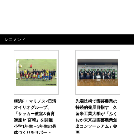
レコメンド
横浜F・マリノス×日清
先端技術で園芸農業の
オイリオグループ、
持続的発展目指す 久
「サッカー教室&食育
留米工業大学が「ふく
講座 in 宮崎」を開催
おか未来型園芸農業創
小学1年生～3年生の身
出コンソーシアム」参
体づくりをサポート
画