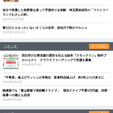
自分で収穫した秋野菜を使って芋煮作りを体験 埼玉県加須市の「ファミリー
ランドむさしの村」
2025年11月4日
春だけじゃもったいないさくらの名所、加治川で秋のマルシェ
2025年10月23日
ふむふむ
もっと見る
四日市の公害克服の歴史を伝える絵本『スモックリン』制作プ
ロジェクト クラウドファンディングで支援を募集
2026年8月5日
「中東発」値上げラッシュが本格化 飲食料品値上げ、約3年ぶりの多さに
2026年8月4日
物価高でも「夏は家族で長距離ドライブ」 宿泊ドライブ予算4万円超、渋滞・
猛暑への備えも必須
2026年8月3日