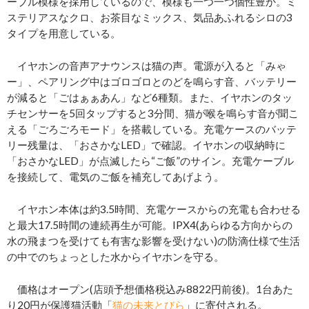
ーブル模様を採用しているので、模様も一つ一つ個性豊か。ミ
ステリアスなクロ、お茶目なミックス、気品あふれるシロの3
タイプを用意している。
イヤホンの音声アナウンスは猫の声。電源が入ると「みゃ
ー」、ペアリング中はゴロゴロとのどを鳴らす音、バッテリー
が減ると「ごはぁぁあん」など6種類。また、イヤホンのタッ
チセンサーを5回タップすると3分間、猫が喉を鳴らす音が聞こ
える「ごろごろモード」を搭載している。充電ケースのバッテ
リー残量は、「おさかなLED」で確認。イヤホンの収納時に
「おさかなLED」が点滅したら“ご飯”のサイン。充電ケーブル
を接続して、電気のご飯を補充してあげよう。
イヤホン本体は約3.5時間、充電ケースからの充電も合わせる
と最大17.5時間の連続再生が可能。IPX4(あらゆる方向からの
水の飛まつを受けても有害な影響を受けない)の防滴仕様で生活
の中でのちょっとした水からイヤホンを守る。
価格はオープン(店頭予想価格税込み8822円前後)。1台あた
り20円が保護猫活動「
猫の未来とびら
」に寄付される。