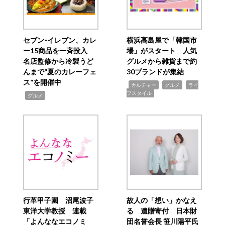
セブン‐イレブン、カレ
横浜高島屋で「韓国市
ー15商品を一斉投入
場」がスタート 人気
名店監修から冷製うど
グルメから雑貨まで約
んまで“夏のカレーフェ
30ブランドが集結
ス”を開催中
,
,
,
カルチャー
グルメ
ライ
フスタイル
,
グルメ
行革甲子園 沼尾波子
故人の「想い」かなえ
東洋大学教授 連載
る 遺贈寄付 日本財
「よんななエコノミ
団名誉会長 笹川陽平氏