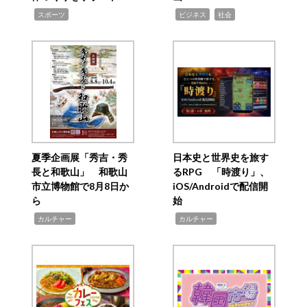
,
,
,
スポーツ
ビジネス
社会
夏季企画展「秀吉・秀
日本史と世界史を旅す
長と和歌山」 和歌山
るRPG 「時渡り」、
市立博物館で8月8日か
iOS/Androidで配信開
ら
始
,
,
カルチャー
カルチャー