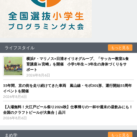
ライフスタイル
もっと見る
横浜F・マリノス×日清オイリオグループ、「サッカー教室&食
育講座 in 宮崎」を開催 小学1年生～3年生の身体づくりをサ
ポート
2026年8月6日
55年間、京の街を走り続けてきた車両 嵐山線・モボ301形、運行開始55周年
イベントを開催
2026年8月6日
【入場無料！大江戸ビール祭り2026秋】仕事帰りの一杯や週末の昼飲みにも！
全国のクラフトビールが大集合｜品川
2026年8月6日
まめ学
もっと見る