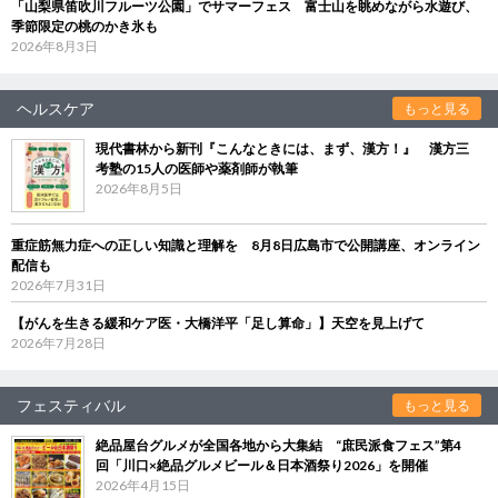
「山梨県笛吹川フルーツ公園」でサマーフェス 富士山を眺めながら水遊び、
季節限定の桃のかき氷も
2026年8月3日
ヘルスケア
もっと見る
現代書林から新刊『こんなときには、まず、漢方！』 漢方三
考塾の15人の医師や薬剤師が執筆
2026年8月5日
重症筋無力症への正しい知識と理解を 8月8日広島市で公開講座、オンライン
配信も
2026年7月31日
【がんを生きる緩和ケア医・大橋洋平「足し算命」】天空を見上げて
2026年7月28日
フェスティバル
もっと見る
絶品屋台グルメが全国各地から大集結 “庶民派食フェス”第4
回「川口×絶品グルメビール＆日本酒祭り2026」を開催
2026年4月15日