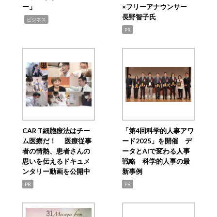
ー」
×フリーアナウンサー
長野智子氏
,
ビジネス
PR
CAR T細胞療法はチー
「第4回科学的人事アワ
ム医療だ！ 医療従事
ード2025」を開催 デ
者の情熱、患者さんの
ータとAIで変わる人事
思いを伝えるドキュメ
戦略 科学的人事の最
ンタリー動画を公開中
新事例
PR
PR