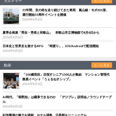
カルチャー
もっと見る
55年間、京の街を走り続けてきた車両 嵐山線・モボ301形、
運行開始55周年イベントを開催
2026年8月6日
夏季企画展「秀吉・秀長と和歌山」 和歌山市立博物館で8月8日から
2026年8月6日
日本史と世界史を旅するRPG 「時渡り」、iOS/Androidで配信開始
2026年8月6日
動画
もっと見る
「100歳現役」目指すシニア1500人が集結 マンション管理代
務員イベント「うぇるねすシップ」
2026年8月4日
AI時代、「暗黙知」は継承できるのか 「デジブレ」説明会／ラウンドテーブ
ル
2026年8月3日
紀伊勝浦の魅力を堪能 ホテル浦島、日昇館をリニューアル