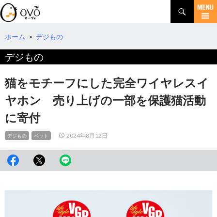
検
索
コ
ン
テ
ホーム
>
デジもの
ン
デジもの
ツ
へ
移
猫をモチーフにした完全ワイヤレスイ
動
ヤホン 売り上げの一部を保護猫活動
に寄付
2024年8月12日
デジもの
ペット