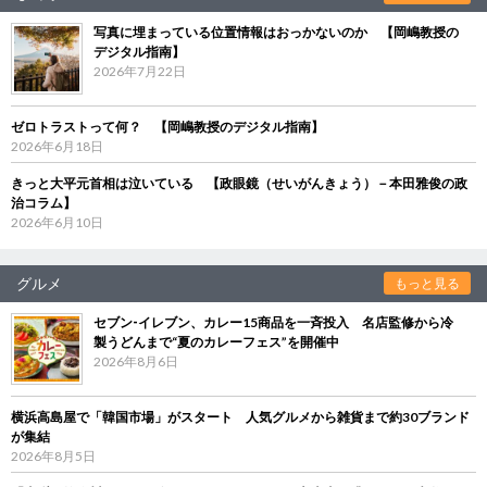
写真に埋まっている位置情報はおっかないのか 【岡嶋教授の
デジタル指南】
2026年7月22日
ゼロトラストって何？ 【岡嶋教授のデジタル指南】
2026年6月18日
きっと大平元首相は泣いている 【政眼鏡（せいがんきょう）－本田雅俊の政
治コラム】
2026年6月10日
グルメ
もっと見る
セブン‐イレブン、カレー15商品を一斉投入 名店監修から冷
製うどんまで“夏のカレーフェス”を開催中
2026年8月6日
横浜高島屋で「韓国市場」がスタート 人気グルメから雑貨まで約30ブランド
が集結
2026年8月5日