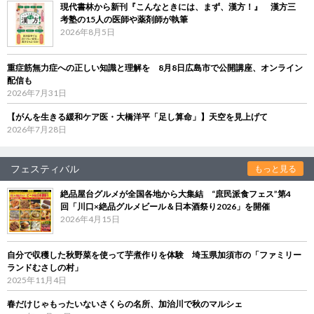
現代書林から新刊『こんなときには、まず、漢方！』 漢方三
考塾の15人の医師や薬剤師が執筆
2026年8月5日
重症筋無力症への正しい知識と理解を 8月8日広島市で公開講座、オンライン
配信も
2026年7月31日
【がんを生きる緩和ケア医・大橋洋平「足し算命」】天空を見上げて
2026年7月28日
フェスティバル
もっと見る
絶品屋台グルメが全国各地から大集結 “庶民派食フェス”第4
回「川口×絶品グルメビール＆日本酒祭り2026」を開催
2026年4月15日
自分で収穫した秋野菜を使って芋煮作りを体験 埼玉県加須市の「ファミリー
ランドむさしの村」
2025年11月4日
春だけじゃもったいないさくらの名所、加治川で秋のマルシェ