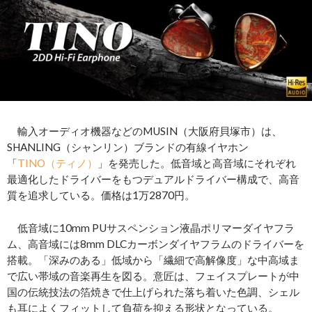
輸入オーディオ機器などのMUSIN（大阪府貝塚市）は、
SHANLING（シャンリン）ブランドの有線イヤホン
「
TINO（ティノ）
」を発売した。低音域と高音域にそれぞれ
最適化したドライバーをもつデュアルドライバー構成で、高音
質を追求している。価格は1万2870円。
低音域に10mm PUサスペンション液晶ポリマーダイヤフラ
ム、高音域には8mm DLCカーボンダイヤフラムのドライバーを
搭載。「深みのある」低域から「繊細で高解像度」な中高域ま
で広い帯域の音楽再生を図る。意匠は、フェイスプレートが中
国の伝統技法の箔焼きで仕上げられた落ち着いた色調、シェル
も耳によくフィットして負荷を抑える形状となっている。