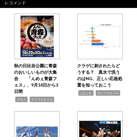
レコメンド
秋の日比谷公園に青森
クラゲに刺されたらど
のおいしいものが大集
うする？ 真水で洗う
合 「んめぇ青森フ
のはNG、正しい応急処
ェス」、9月18日から3
置を知っておこう
日間
,
,
ふむふむ
ライフスタイル
,
,
グルメ
ライフスタイル