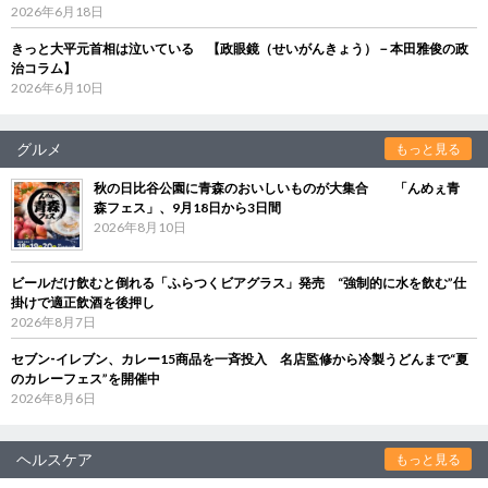
2026年6月18日
きっと大平元首相は泣いている 【政眼鏡（せいがんきょう）－本田雅俊の政
治コラム】
2026年6月10日
グルメ
もっと見る
秋の日比谷公園に青森のおいしいものが大集合 「んめぇ青
森フェス」、9月18日から3日間
2026年8月10日
ビールだけ飲むと倒れる「ふらつくビアグラス」発売 “強制的に水を飲む”仕
掛けで適正飲酒を後押し
2026年8月7日
セブン‐イレブン、カレー15商品を一斉投入 名店監修から冷製うどんまで“夏
のカレーフェス”を開催中
2026年8月6日
ヘルスケア
もっと見る