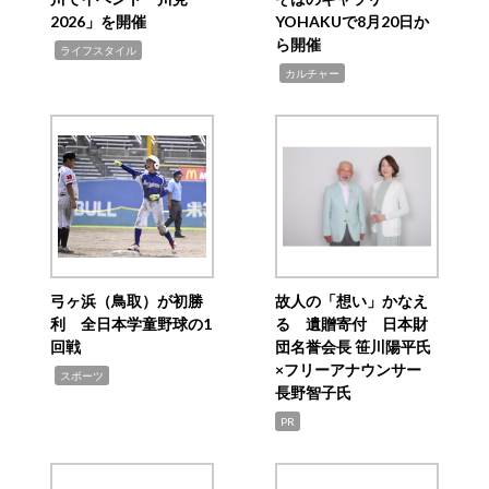
2026」を開催
YOHAKUで8月20日か
ら開催
,
ライフスタイル
,
カルチャー
弓ヶ浜（鳥取）が初勝
故人の「想い」かなえ
利 全日本学童野球の1
る 遺贈寄付 日本財
回戦
団名誉会長 笹川陽平氏
×フリーアナウンサー
,
スポーツ
長野智子氏
PR