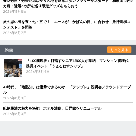
豊臣秀吉・秀長兄弟ゆかりの地を巡るスタンプラリーがスタート 和歌山市内5
カ所・近畿6カ所を巡り限定グッズをもらおう
2026年8月8日
旅の思い出を五・七・五で！ エースが「かばんの日」に合わせ「旅行川柳コ
ンテスト」を開催
2026年8月7日
動画
もっと見る
「100歳現役」目指すシニア1500人が集結 マンション管理代
務員イベント「うぇるねすシップ」
2026年8月4日
AI時代、「暗黙知」は継承できるのか 「デジブレ」説明会／ラウンドテーブ
ル
2026年8月3日
紀伊勝浦の魅力を堪能 ホテル浦島、日昇館をリニューアル
2026年8月3日