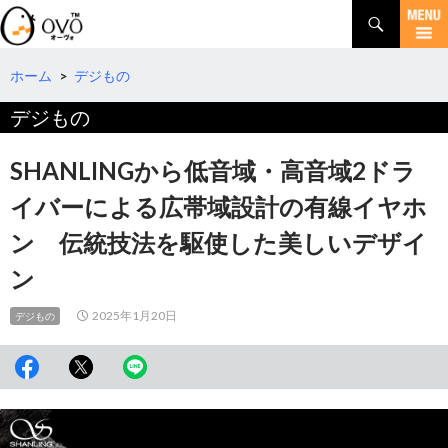
検
索
コ
ン
テ
ホーム
>
デジもの
ン
デジもの
ツ
へ
移
SHANLINGから低音域・高音域2ドラ
動
イバーによる広帯域設計の有線イヤホ
ン 伝統技法を駆使した美しいデザイ
ン
2025年1月20日
デジもの