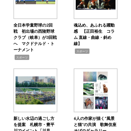
全日本学童野球の2回
魂込め、あふれる躍動
戦 初出場の西陵野球
感 【正田裕生 コラ
クラブ（岐阜）が3回戦
ム 直線・曲線・斜め
へ マクドナルド・ト
線】
ーナメント
,
スポーツ
,
スポーツ
新しい水辺の過ごし方
6人の作家が描く“風景
を提案 札幌市・豊平
と猫”の共演 歌舞伎座
川でイベント「川見
そばのギャラリー