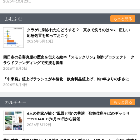
2025年10月23日
ふむふむ
もっと見る
クラゲに刺されたらどうする？ 真水で洗うのはNG、正しい
応急処置を知っておこう
2026年8月10日
四日市の公害克服の歴史を伝える絵本『スモックリン』制作プロジェクト ク
ラウドファンディングで支援を募集
2026年8月5日
「中東発」値上げラッシュが本格化 飲食料品値上げ、約3年ぶりの多さに
2026年8月4日
カルチャー
もっと見る
6人の作家が描く“風景と猫”の共演 歌舞伎座そばのギャラリ
ーYOHAKUで8月20日から開催
2026年8月9日