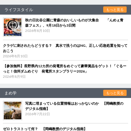
ライフスタイル
もっと見る
秋の日比谷公園に青森のおいしいものが大集合 「んめぇ青
森フェス」、9月18日から3日間
2026年8月10日
クラゲに刺されたらどうする？ 真水で洗うのはNG、正しい応急処置を知って
おこう
2026年8月10日
【参加無料】長野県内12カ所の発電所をめぐって豪華賞品をゲット！「ぐるー
っと！信州ダムめぐり 発電所スタンプラリー2026」
2026年8月9日
まめ学
もっと見る
写真に埋まっている位置情報はおっかないのか 【岡嶋教授の
デジタル指南】
2026年7月22日
ゼロトラストって何？ 【岡嶋教授のデジタル指南】