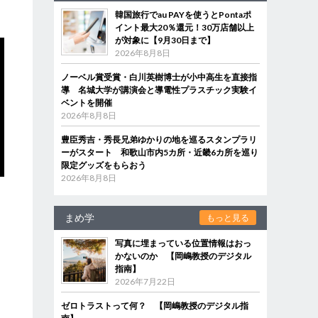
韓国旅行でau PAYを使うとPontaポ
イント最大20％還元！30万店舗以上
が対象に【9月30日まで】
2026年8月8日
ノーベル賞受賞・白川英樹博士が小中高生を直接指
導 名城大学が講演会と導電性プラスチック実験イ
ベントを開催
2026年8月8日
豊臣秀吉・秀長兄弟ゆかりの地を巡るスタンプラリ
ーがスタート 和歌山市内5カ所・近畿6カ所を巡り
限定グッズをもらおう
2026年8月8日
まめ学
もっと見る
写真に埋まっている位置情報はおっ
かないのか 【岡嶋教授のデジタル
指南】
2026年7月22日
ゼロトラストって何？ 【岡嶋教授のデジタル指