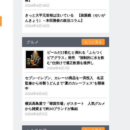
南】
2026年6月18日
きっと大平元首相は泣いている 【政眼鏡（せいが
んきょう）－本田雅俊の政治コラム】
2026年6月10日
グルメ
もっと見る
ビールだけ飲むと倒れる「ふらつく
ビアグラス」発売 “強制的に水を飲
む”仕掛けで適正飲酒を後押し
2026年8月7日
セブン‐イレブン、カレー15商品を一斉投入 名店
監修から冷製うどんまで“夏のカレーフェス”を開催
中
2026年8月6日
横浜高島屋で「韓国市場」がスタート 人気グルメ
から雑貨まで約30ブランドが集結
2026年8月5日