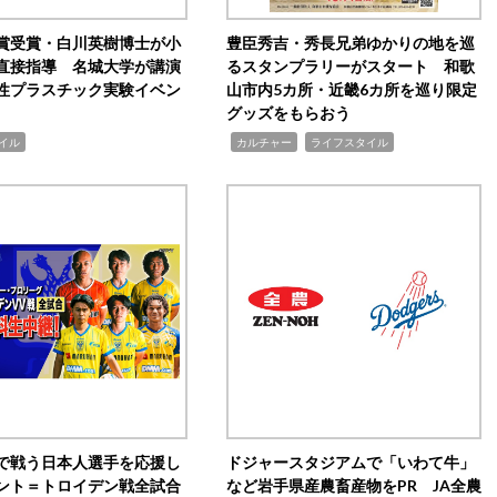
賞受賞・白川英樹博士が小
豊臣秀吉・秀長兄弟ゆかりの地を巡
直接指導 名城大学が講演
るスタンプラリーがスタート 和歌
性プラスチック実験イベン
山市内5カ所・近畿6カ所を巡り限定
グッズをもらおう
,
,
イル
カルチャー
ライフスタイル
で戦う日本人選手を応援し
ドジャースタジアムで「いわて牛」
ント＝トロイデン戦全試合
など岩手県産農畜産物をPR JA全農