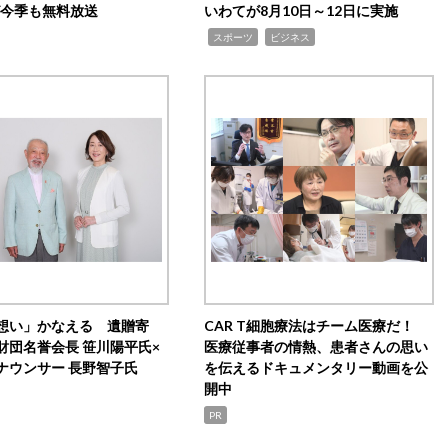
0が今季も無料放送
いわてが8月10日～12日に実施
,
,
スポーツ
ビジネス
想い」かなえる 遺贈寄
CAR T細胞療法はチーム医療だ！
財団名誉会長 笹川陽平氏×
医療従事者の情熱、患者さんの思い
ナウンサー 長野智子氏
を伝えるドキュメンタリー動画を公
開中
PR