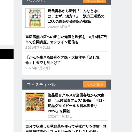
ヘルスケア
もっと見る
現代書林から新刊『こんなときに
は、まず、漢方！』 漢方三考塾の
15人の医師や薬剤師が執筆
2026年8月5日
重症筋無力症への正しい知識と理解を 8月8日広島
市で公開講座、オンライン配信も
2026年7月31日
【がんを生きる緩和ケア医・大橋洋平「足し算
命」】天空を見上げて
2026年7月28日
フェスティバル
もっと見る
絶品屋台グルメが全国各地から大集
結 “庶民派食フェス”第4回「川口×
絶品グルメビール＆日本酒祭り
2026」を開催
2026年4月15日
自分で収穫した秋野菜を使って芋煮作りを体験 埼
玉県加須市の「ファミリーランドむさしの村」