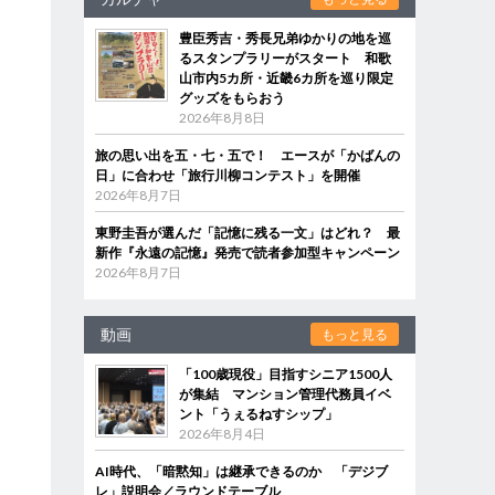
豊臣秀吉・秀長兄弟ゆかりの地を巡
るスタンプラリーがスタート 和歌
山市内5カ所・近畿6カ所を巡り限定
グッズをもらおう
2026年8月8日
旅の思い出を五・七・五で！ エースが「かばんの
日」に合わせ「旅行川柳コンテスト」を開催
2026年8月7日
東野圭吾が選んだ「記憶に残る一文」はどれ？ 最
新作『永遠の記憶』発売で読者参加型キャンペーン
2026年8月7日
動画
もっと見る
「100歳現役」目指すシニア1500人
が集結 マンション管理代務員イベ
ント「うぇるねすシップ」
2026年8月4日
AI時代、「暗黙知」は継承できるのか 「デジブ
レ」説明会／ラウンドテーブル