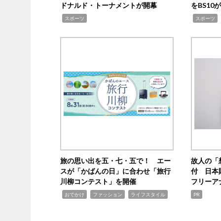
ドナルド・トーナメントが開幕
をBS1
,
,
スポーツ
スポーツ
旅の思い出を五・七・五で！ エー
故人の「
スが「かばんの日」に合わせ「旅行
付 日本
川柳コンテスト」を開催
フリーア
,
,
,
おでかけ
ファッション
ライフスタイル
PR