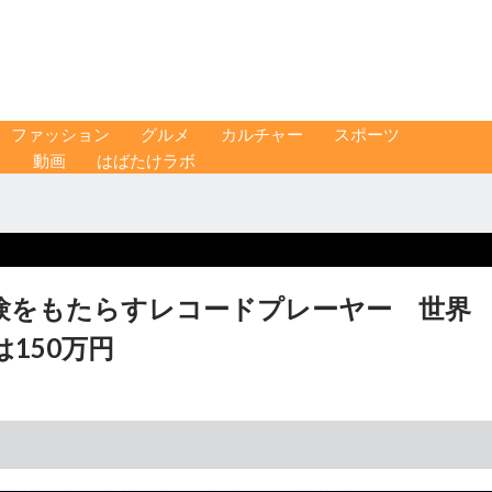
ファッション
グルメ
カルチャー
スポーツ
ス
動画
はばたけラボ
験をもたらすレコードプレーヤー 世界
150万円