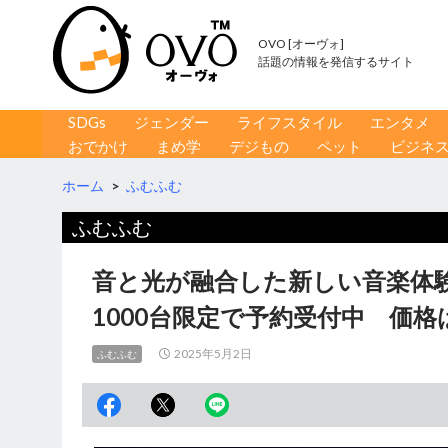
OVO [オーヴォ]
話題の情報を発信するサイト
コンテンツへ移動
検
SDGs
ジェンダー
ライフスタイル
エンタメ
索
おでかけ
まめ学
デジもの
ペット
ビジネ
ホーム
>
ふむふむ
ふむふむ
音と光が融合した新しい音楽体
1000台限定で予約受付中 価格は
2025年5月2日
ふむふむ