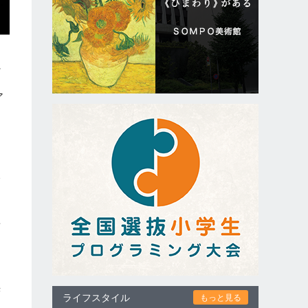
に
ア
し
に
い
音
光
ライフスタイル
もっと見る