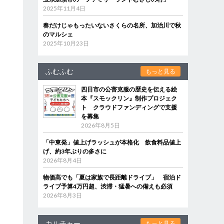
2025年11月4日
春だけじゃもったいないさくらの名所、加治川で秋
のマルシェ
2025年10月23日
ふむふむ
もっと見る
四日市の公害克服の歴史を伝える絵
本『スモックリン』制作プロジェク
ト クラウドファンディングで支援
を募集
2026年8月5日
「中東発」値上げラッシュが本格化 飲食料品値上
げ、約3年ぶりの多さに
2026年8月4日
物価高でも「夏は家族で長距離ドライブ」 宿泊ド
ライブ予算4万円超、渋滞・猛暑への備えも必須
2026年8月3日
カルチャー
もっと見る