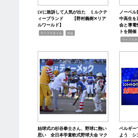
LVに敗訴して人気が出た ミルクテ
ノーベル
ィーブランド 【野村義樹✕リア
中高生を
ルワールド】
会と導電
トを開催
,
,
ライフスタイル
社会
,
ライフスタ
始球式の杉谷拳士さん、野球に熱い
ベルギー
思い 全日本学童軟式野球大会 マク
よう シ