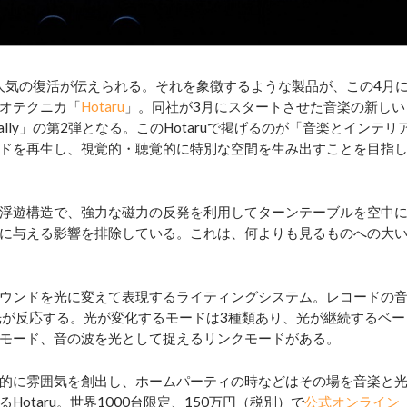
気の復活が伝えられる。それを象徴するような製品が、この4月
オテクニカ「
Hotaru
」。同社が3月にスタートさせた音楽の新しい
urally」の第2弾となる。このHotaruで掲げるのが「音楽とインテリ
ドを再生し、視覚的・聴覚的に特別な空間を生み出すことを目指
浮遊構造で、強力な磁力の反発を利用してターンテーブルを空中
に与える影響を排除している。これは、何よりも見るものへの大
ウンドを光に変えて表現するライティングシステム。レコードの
光が反応する。光が変化するモードは3種類あり、光が継続するベー
モード、音の波を光として捉えるリンクモードがある。
的に雰囲気を創出し、ホームパーティの時などはその場を音楽と
otaru。世界1000台限定、150万円（税別）で
公式オンライン