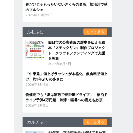
春だけじゃもったいないさくらの名所、加治川で秋
のマルシェ
2025年10月23日
ふむふむ
もっと見る
四日市の公害克服の歴史を伝える絵
本『スモックリン』制作プロジェク
ト クラウドファンディングで支援
を募集
2026年8月5日
「中東発」値上げラッシュが本格化 飲食料品値上
げ、約3年ぶりの多さに
2026年8月4日
物価高でも「夏は家族で長距離ドライブ」 宿泊ド
ライブ予算4万円超、渋滞・猛暑への備えも必須
2026年8月3日
カルチャー
もっと見る
55年間、京の街を走り続けてきた車