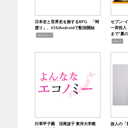
日本史と世界史を旅するRPG 「時
セブン‐
渡り」、iOS/Androidで配信開始
一斉投入
まで“夏
,
カルチャー
,
グルメ
行革甲子園 沼尾波子 東洋大学教
故人の「