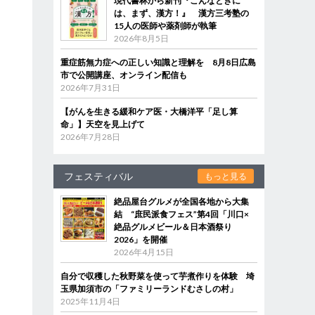
現代書林から新刊『こんなときに
は、まず、漢方！』 漢方三考塾の
15人の医師や薬剤師が執筆
2026年8月5日
重症筋無力症への正しい知識と理解を 8月8日広島
市で公開講座、オンライン配信も
2026年7月31日
【がんを生きる緩和ケア医・大橋洋平「足し算
命」】天空を見上げて
2026年7月28日
フェスティバル
もっと見る
絶品屋台グルメが全国各地から大集
結 “庶民派食フェス”第4回「川口×
絶品グルメビール＆日本酒祭り
2026」を開催
2026年4月15日
自分で収穫した秋野菜を使って芋煮作りを体験 埼
玉県加須市の「ファミリーランドむさしの村」
2025年11月4日