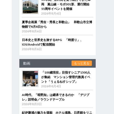
両 嵐山線・モボ301形、運行開始
55周年イベントを開催
2026年8月6日
夏季企画展「秀吉・秀長と和歌山」 和歌山市立博
物館で8月8日から
2026年8月6日
日本史と世界史を旅するRPG 「時渡り」、
iOS/Androidで配信開始
2026年8月6日
動画
もっと見る
「100歳現役」目指すシニア1500人
が集結 マンション管理代務員イベ
ント「うぇるねすシップ」
2026年8月4日
AI時代、「暗黙知」は継承できるのか 「デジブ
レ」説明会／ラウンドテーブル
2026年8月3日
紀伊勝浦の魅力を堪能 ホテル浦島、日昇館をリニ