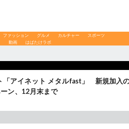
ファッション
グルメ
カルチャー
スポーツ
ス
動画
はばたけラボ
「アイネット メタルfast」 新規加入
ーン、12月末まで