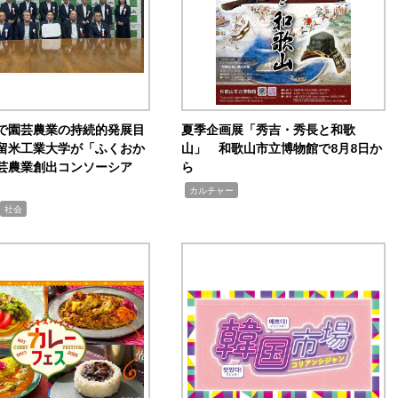
で園芸農業の持続的発展目
夏季企画展「秀吉・秀長と和歌
留米工業大学が「ふくおか
山」 和歌山市立博物館で8月8日か
芸農業創出コンソーシア
ら
,
カルチャー
社会