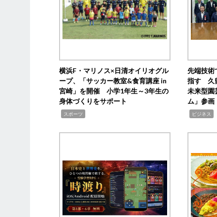
横浜F・マリノス×日清オイリオグル
先端技術
ープ、「サッカー教室&食育講座 in
指す 久
宮崎」を開催 小学1年生～3年生の
未来型園
身体づくりをサポート
ム」参画
,
,
,
スポーツ
ビジネス