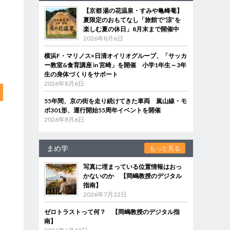
【京都 湯の花温泉・すみや亀峰菴】
夏限定のおもてなし「旅館で“涼”を
楽しむ夏の休日」8月末まで開催中
2026年8月6日
横浜F・マリノス×日清オイリオグループ、「サッカ
ー教室&食育講座 in 宮崎」を開催 小学1年生～3年
生の身体づくりをサポート
2026年8月6日
55年間、京の街を走り続けてきた車両 嵐山線・モ
ボ301形、運行開始55周年イベントを開催
2026年8月6日
まめ学
もっと見る
写真に埋まっている位置情報はおっ
かないのか 【岡嶋教授のデジタル
指南】
2026年7月22日
ゼロトラストって何？ 【岡嶋教授のデジタル指
南】