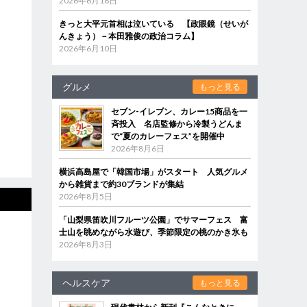
2026年6月18日
きっと大平元首相は泣いている 【政眼鏡（せいが
んきょう）－本田雅俊の政治コラム】
2026年6月10日
グルメ
もっと見る
セブン‐イレブン、カレー15商品を一
斉投入 名店監修から冷製うどんま
で“夏のカレーフェス”を開催中
2026年8月6日
横浜高島屋で「韓国市場」がスタート 人気グルメ
から雑貨まで約30ブランドが集結
2026年8月5日
「山梨県笛吹川フルーツ公園」でサマーフェス 富
士山を眺めながら水遊び、季節限定の桃のかき氷も
2026年8月3日
ヘルスケア
もっと見る