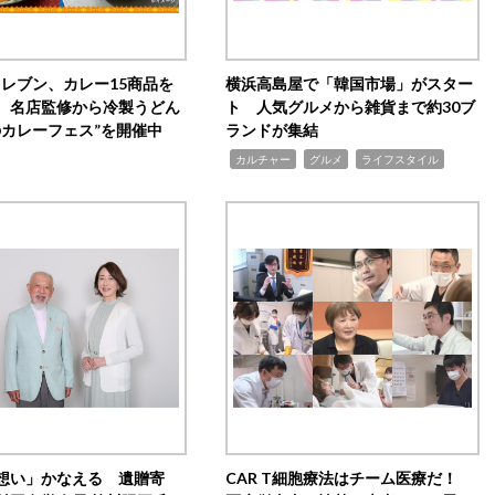
イレブン、カレー15商品を
横浜高島屋で「韓国市場」がスター
 名店監修から冷製うどん
ト 人気グルメから雑貨まで約30ブ
のカレーフェス”を開催中
ランドが集結
,
,
,
カルチャー
グルメ
ライフスタイル
想い」かなえる 遺贈寄
CAR T細胞療法はチーム医療だ！