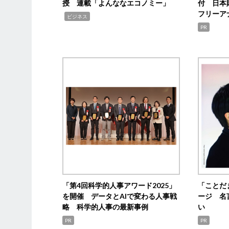
授 連載「よんななエコノミー」
付 日本
フリーア
,
ビジネス
PR
「第4回科学的人事アワード2025」
「ことだ
を開催 データとAIで変わる人事戦
ージ 名
略 科学的人事の最新事例
い
PR
PR