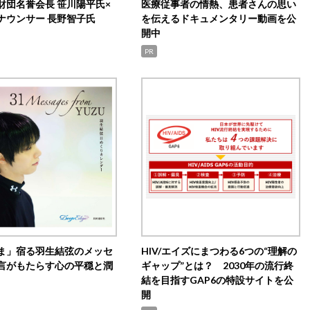
財団名誉会長 笹川陽平氏×
医療従事者の情熱、患者さんの思い
ナウンサー 長野智子氏
を伝えるドキュメンタリー動画を公
開中
PR
ま」宿る羽生結弦のメッセ
HIV/エイズにまつわる6つの“理解の
言がもたらす心の平穏と潤
ギャップ”とは？ 2030年の流行終
結を目指すGAP6の特設サイトを公
開