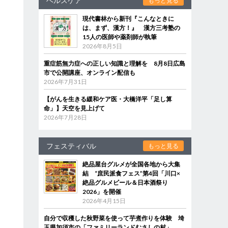
ヘルスケア
もっと見る
現代書林から新刊『こんなときに
は、まず、漢方！』 漢方三考塾の
15人の医師や薬剤師が執筆
2026年8月5日
重症筋無力症への正しい知識と理解を 8月8日広島
市で公開講座、オンライン配信も
2026年7月31日
【がんを生きる緩和ケア医・大橋洋平「足し算
命」】天空を見上げて
2026年7月28日
フェスティバル
もっと見る
絶品屋台グルメが全国各地から大集
結 “庶民派食フェス”第4回「川口×
絶品グルメビール＆日本酒祭り
2026」を開催
2026年4月15日
自分で収穫した秋野菜を使って芋煮作りを体験 埼
玉県加須市の「ファミリーランドむさしの村」