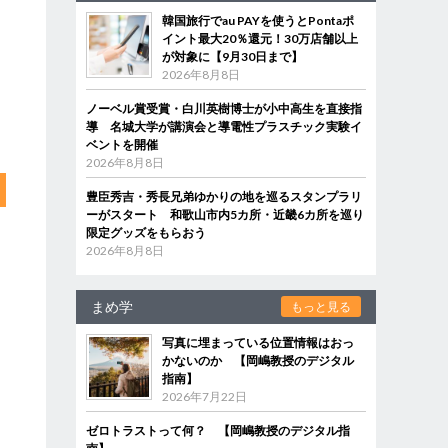
韓国旅行でau PAYを使うとPontaポ
イント最大20％還元！30万店舗以上
が対象に【9月30日まで】
2026年8月8日
ノーベル賞受賞・白川英樹博士が小中高生を直接指
導 名城大学が講演会と導電性プラスチック実験イ
ベントを開催
2026年8月8日
豊臣秀吉・秀長兄弟ゆかりの地を巡るスタンプラリ
ーがスタート 和歌山市内5カ所・近畿6カ所を巡り
限定グッズをもらおう
2026年8月8日
まめ学
もっと見る
写真に埋まっている位置情報はおっ
かないのか 【岡嶋教授のデジタル
指南】
2026年7月22日
ゼロトラストって何？ 【岡嶋教授のデジタル指