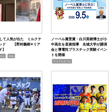
訴して人気が出た ミルクテ
ノーベル賞受賞・白川英樹博士が小
ンド 【野村義樹✕リア
中高生を直接指導 名城大学が講演
ド】
会と導電性プラスチック実験イベン
トを開催
,
イル
社会
,
ライフスタイル