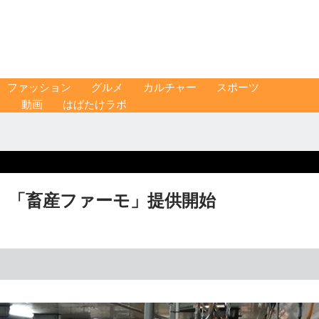
ファッション
グルメ
カルチャー
スポーツ
ス
動画
はばたけラボ
 「畜産ファーモ」提供開始