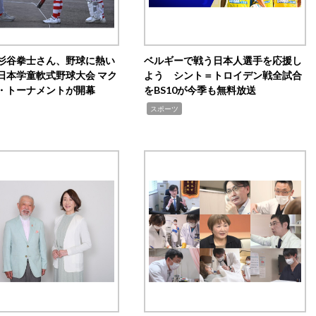
杉谷拳士さん、野球に熱い
ベルギーで戦う日本人選手を応援し
日本学童軟式野球大会 マク
よう シント＝トロイデン戦全試合
・トーナメントが開幕
をBS10が今季も無料放送
,
スポーツ