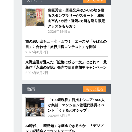
豊臣秀吉・秀長兄弟ゆかりの地を巡
るスタンプラリーがスタート 和歌
山市内5カ所・近畿6カ所を巡り限定
グッズをもらおう
2026年8月8日
旅の思い出を五・七・五で！ エースが「かばんの
日」に合わせ「旅行川柳コンテスト」を開催
2026年8月7日
東野圭吾が選んだ「記憶に残る一文」はどれ？ 最
新作『永遠の記憶』発売で読者参加型キャンペーン
2026年8月7日
動画
もっと見る
「100歳現役」目指すシニア1500人
が集結 マンション管理代務員イベ
ント「うぇるねすシップ」
2026年8月4日
AI時代、「暗黙知」は継承できるのか 「デジブ
レ」説明会／ラウンドテーブル