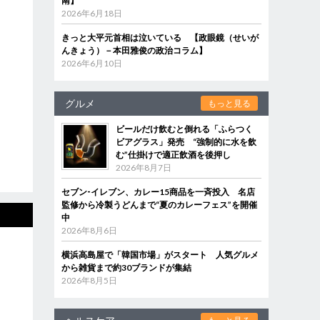
南】
2026年6月18日
きっと大平元首相は泣いている 【政眼鏡（せいが
んきょう）－本田雅俊の政治コラム】
2026年6月10日
グルメ
もっと見る
ビールだけ飲むと倒れる「ふらつく
ビアグラス」発売 “強制的に水を飲
む”仕掛けで適正飲酒を後押し
2026年8月7日
セブン‐イレブン、カレー15商品を一斉投入 名店
監修から冷製うどんまで“夏のカレーフェス”を開催
中
2026年8月6日
横浜高島屋で「韓国市場」がスタート 人気グルメ
から雑貨まで約30ブランドが集結
2026年8月5日