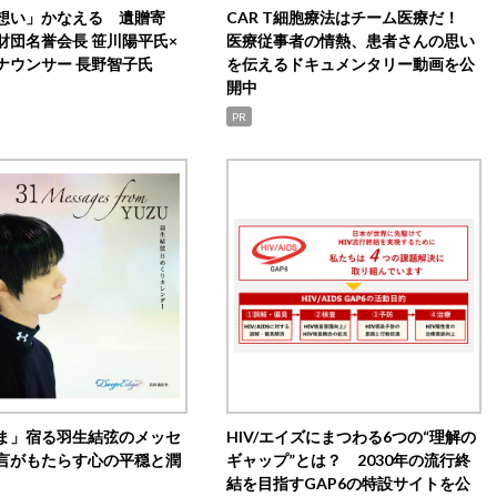
想い」かなえる 遺贈寄
CAR T細胞療法はチーム医療だ！
財団名誉会長 笹川陽平氏×
医療従事者の情熱、患者さんの思い
ナウンサー 長野智子氏
を伝えるドキュメンタリー動画を公
開中
PR
ま」宿る羽生結弦のメッセ
HIV/エイズにまつわる6つの“理解の
言がもたらす心の平穏と潤
ギャップ”とは？ 2030年の流行終
結を目指すGAP6の特設サイトを公