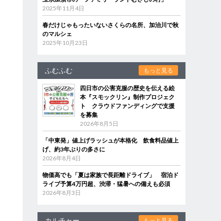
2025年11月4日
春だけじゃもったいないさくらの名所、加治川で秋
のマルシェ
2025年10月23日
ふむふむ
もっと見る
四日市の公害克服の歴史を伝える絵
本『スモックリン』制作プロジェク
ト クラウドファンディングで支援
を募集
2026年8月5日
「中東発」値上げラッシュが本格化 飲食料品値上
げ、約3年ぶりの多さに
2026年8月4日
物価高でも「夏は家族で長距離ドライブ」 宿泊ド
ライブ予算4万円超、渋滞・猛暑への備えも必須
2026年8月3日
カルチャー
もっと見る