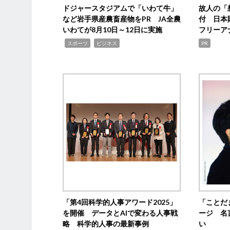
ドジャースタジアムで「いわて牛」
故人の「
など岩手県産農畜産物をPR JA全農
付 日本
いわてが8月10日～12日に実施
フリーア
,
,
スポーツ
ビジネス
PR
「第4回科学的人事アワード2025」
「ことだ
を開催 データとAIで変わる人事戦
ージ 名
略 科学的人事の最新事例
い