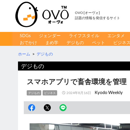
OVO [オーヴォ]
話題の情報を発信するサイト
コンテンツへ移動
検
SDGs
ジェンダー
ライフスタイル
エンタメ
索
おでかけ
まめ学
デジもの
ペット
ビジネ
ホーム
>
デジもの
デジもの
スマホアプリで畜舎環境を管理
Kyodo Weekly
2024年8月16日
デジもの
ビジネス