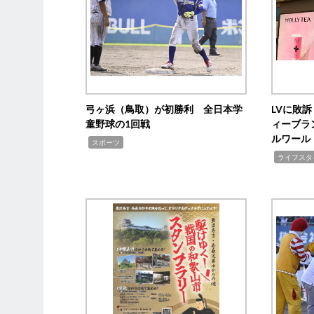
弓ヶ浜（鳥取）が初勝利 全日本学
LVに敗
童野球の1回戦
ィーブラ
ルワール
,
スポーツ
,
ライフスタ