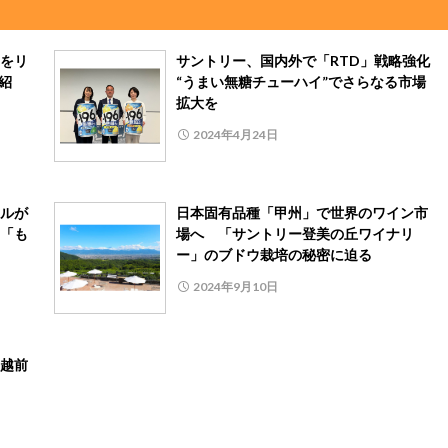
をリ
サントリー、国内外で「RTD」戦略強化
紹
“うまい無糖チューハイ”でさらなる市場
拡大を
2024年4月24日
ルが
日本固有品種「甲州」で世界のワイン市
「も
場へ 「サントリー登美の丘ワイナリ
ー」のブドウ栽培の秘密に迫る
2024年9月10日
越前