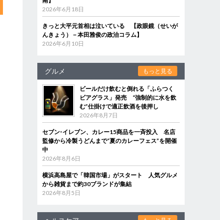
南】
2026年6月18日
きっと大平元首相は泣いている 【政眼鏡（せいが
んきょう）－本田雅俊の政治コラム】
2026年6月10日
グルメ
もっと見る
ビールだけ飲むと倒れる「ふらつく
ビアグラス」発売 “強制的に水を飲
む”仕掛けで適正飲酒を後押し
2026年8月7日
セブン‐イレブン、カレー15商品を一斉投入 名店
監修から冷製うどんまで“夏のカレーフェス”を開催
中
2026年8月6日
横浜高島屋で「韓国市場」がスタート 人気グルメ
から雑貨まで約30ブランドが集結
2026年8月5日