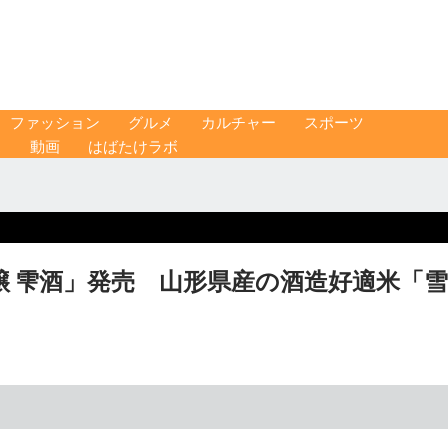
ファッション
グルメ
カルチャー
スポーツ
ス
動画
はばたけラボ
醸 雫酒」発売 山形県産の酒造好適米「雪