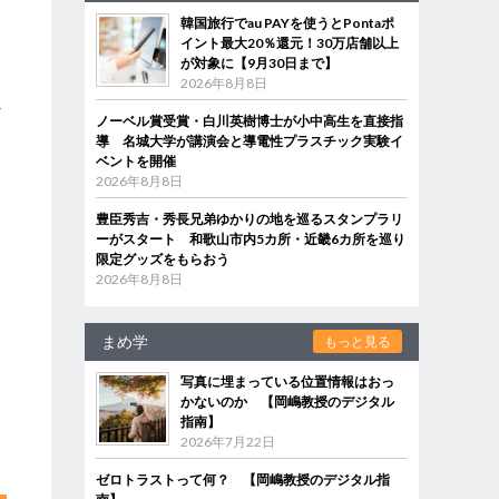
韓国旅行でau PAYを使うとPontaポ
イント最大20％還元！30万店舗以上
が対象に【9月30日まで】
2026年8月8日
か
ノーベル賞受賞・白川英樹博士が小中高生を直接指
導 名城大学が講演会と導電性プラスチック実験イ
ベントを開催
2026年8月8日
豊臣秀吉・秀長兄弟ゆかりの地を巡るスタンプラリ
ーがスタート 和歌山市内5カ所・近畿6カ所を巡り
限定グッズをもらおう
2026年8月8日
まめ学
もっと見る
写真に埋まっている位置情報はおっ
かないのか 【岡嶋教授のデジタル
指南】
2026年7月22日
ゼロトラストって何？ 【岡嶋教授のデジタル指