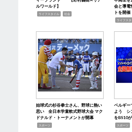
ルワールド】
会と導電
トを開催
,
,
ライフスタイル
社会
,
ライフスタ
始球式の杉谷拳士さん、野球に熱い
ベルギー
思い 全日本学童軟式野球大会 マク
よう シ
ドナルド・トーナメントが開幕
をBS1
,
,
スポーツ
スポーツ