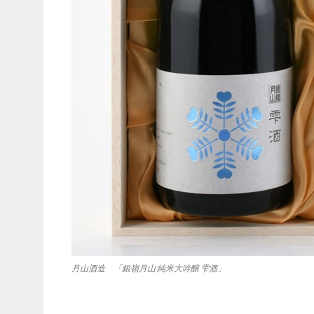
月山酒造 「銀嶺月山 純米大吟醸 雫酒」