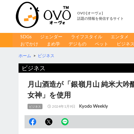
OVO [オーヴォ]
話題の情報を発信するサイト
コンテンツへ移動
検
SDGs
ジェンダー
ライフスタイル
エンタメ
索
おでかけ
まめ学
デジもの
ペット
ビジネ
ホーム
>
ビジネス
ビジネス
月山酒造が「銀嶺月山 純米大吟
女神」を使用
Kyodo Weekly
2024年1月9日
ビジネス