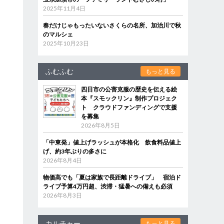
2025年11月4日
春だけじゃもったいないさくらの名所、加治川で秋
のマルシェ
2025年10月23日
ふむふむ
もっと見る
四日市の公害克服の歴史を伝える絵
本『スモックリン』制作プロジェク
ト クラウドファンディングで支援
を募集
2026年8月5日
「中東発」値上げラッシュが本格化 飲食料品値上
げ、約3年ぶりの多さに
2026年8月4日
物価高でも「夏は家族で長距離ドライブ」 宿泊ド
ライブ予算4万円超、渋滞・猛暑への備えも必須
2026年8月3日
カルチャー
もっと見る