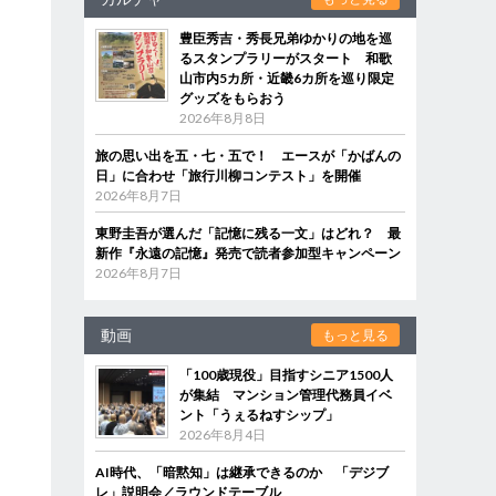
豊臣秀吉・秀長兄弟ゆかりの地を巡
るスタンプラリーがスタート 和歌
山市内5カ所・近畿6カ所を巡り限定
グッズをもらおう
2026年8月8日
旅の思い出を五・七・五で！ エースが「かばんの
日」に合わせ「旅行川柳コンテスト」を開催
2026年8月7日
東野圭吾が選んだ「記憶に残る一文」はどれ？ 最
新作『永遠の記憶』発売で読者参加型キャンペーン
2026年8月7日
動画
もっと見る
「100歳現役」目指すシニア1500人
が集結 マンション管理代務員イベ
ント「うぇるねすシップ」
2026年8月4日
AI時代、「暗黙知」は継承できるのか 「デジブ
レ」説明会／ラウンドテーブル