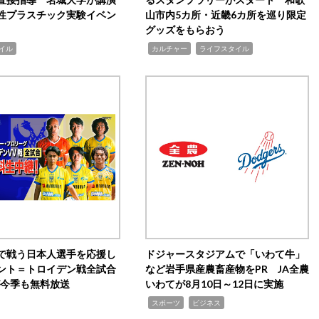
性プラスチック実験イベン
山市内5カ所・近畿6カ所を巡り限定
グッズをもらおう
,
,
イル
カルチャー
ライフスタイル
で戦う日本人選手を応援し
ドジャースタジアムで「いわて牛」
ント＝トロイデン戦全試合
など岩手県産農畜産物をPR JA全農
0が今季も無料放送
いわてが8月10日～12日に実施
,
,
スポーツ
ビジネス