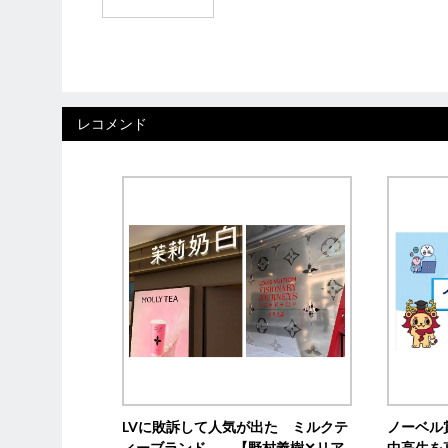
レコメンド
LVに敗訴して人気が出た ミルクテ
ノーベル
ィーブランド 【野村義樹✕リア
中高生を