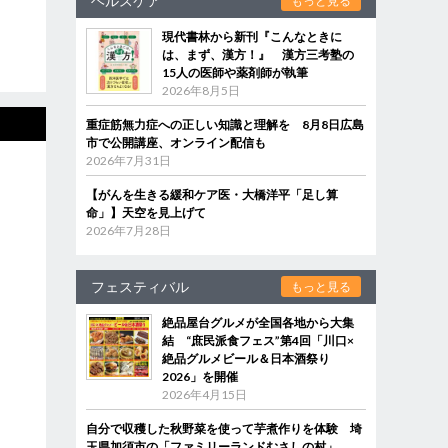
ヘルスケア
もっと見る
現代書林から新刊『こんなときに
は、まず、漢方！』 漢方三考塾の
15人の医師や薬剤師が執筆
2026年8月5日
重症筋無力症への正しい知識と理解を 8月8日広島
市で公開講座、オンライン配信も
2026年7月31日
【がんを生きる緩和ケア医・大橋洋平「足し算
命」】天空を見上げて
2026年7月28日
フェスティバル
もっと見る
絶品屋台グルメが全国各地から大集
結 “庶民派食フェス”第4回「川口×
絶品グルメビール＆日本酒祭り
2026」を開催
2026年4月15日
自分で収穫した秋野菜を使って芋煮作りを体験 埼
玉県加須市の「ファミリーランドむさしの村」