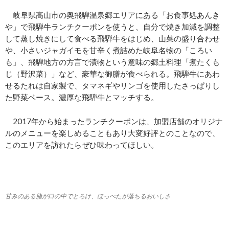
岐阜県高山市の奥飛騨温泉郷エリアにある「お食事処あんき
や」で飛騨牛ランチクーポンを使うと、自分で焼き加減を調整
して蒸し焼きにして食べる飛騨牛をはじめ、山菜の盛り合わせ
や、小さいジャガイモを甘辛く煮詰めた岐阜名物の「ころい
も」、飛騨地方の方言で漬物という意味の郷土料理「煮たくも
じ（野沢菜）」など、豪華な御膳が食べられる。飛騨牛にあわ
せるたれは自家製で、タマネギやリンゴを使用したさっぱりし
た野菜ベース。濃厚な飛騨牛とマッチする。
2017年から始まったランチクーポンは、加盟店舗のオリジナ
ルのメニューを楽しめることもあり大変好評とのことなので、
このエリアを訪れたらぜひ味わってほしい。
甘みのある脂が口の中でとろけ、ほっぺたが落ちるおいしさ