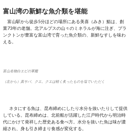
富山湾の新鮮な魚介類を堪能
富山駅から徒歩5分ほどの場所にある美喜（みき）鮨は、創
業73年の老舗。北アルプスの山々のミネラルが海に注ぎ、プラ
ンクトンが豊富な富山湾で育った魚介類の、新鮮なすしを味わ
える。
富山名物白エビの軍艦
（左から）真サバ、クエ。クエは軽く炙ったものを塩でいただく
ネタにする魚は、昆布締めにしたり水分を抜いたりして提供
している。昆布締めは、北前船が活躍した江戸時代から明治時
代にかけて発祥した歴史ある食べ方。水分を抜いた魚は味が濃
縮され、身も引き締まり食感が変化する。