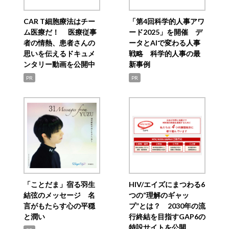
CAR T細胞療法はチー
「第4回科学的人事アワ
ム医療だ！ 医療従事
ード2025」を開催 デ
者の情熱、患者さんの
ータとAIで変わる人事
思いを伝えるドキュメ
戦略 科学的人事の最
ンタリー動画を公開中
新事例
PR
PR
「ことだま」宿る羽生
HIV/エイズにまつわる6
結弦のメッセージ 名
つの“理解のギャッ
言がもたらす心の平穏
プ”とは？ 2030年の流
と潤い
行終結を目指すGAP6の
特設サイトを公開