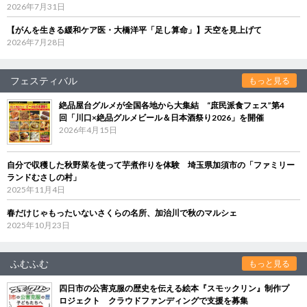
2026年7月31日
【がんを生きる緩和ケア医・大橋洋平「足し算命」】天空を見上げて
2026年7月28日
フェスティバル
もっと見る
絶品屋台グルメが全国各地から大集結 “庶民派食フェス”第4
回「川口×絶品グルメビール＆日本酒祭り2026」を開催
2026年4月15日
自分で収穫した秋野菜を使って芋煮作りを体験 埼玉県加須市の「ファミリー
ランドむさしの村」
2025年11月4日
春だけじゃもったいないさくらの名所、加治川で秋のマルシェ
2025年10月23日
ふむふむ
もっと見る
四日市の公害克服の歴史を伝える絵本『スモックリン』制作プ
ロジェクト クラウドファンディングで支援を募集