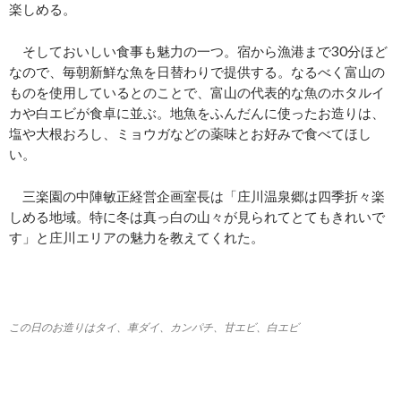
楽しめる。
そしておいしい食事も魅力の一つ。宿から漁港まで30分ほど
なので、毎朝新鮮な魚を日替わりで提供する。なるべく富山の
ものを使用しているとのことで、富山の代表的な魚のホタルイ
カや白エビが食卓に並ぶ。地魚をふんだんに使ったお造りは、
塩や大根おろし、ミョウガなどの薬味とお好みで食べてほし
い。
三楽園の中陣敏正経営企画室長は「庄川温泉郷は四季折々楽
しめる地域。特に冬は真っ白の山々が見られてとてもきれいで
す」と庄川エリアの魅力を教えてくれた。
この日のお造りはタイ、車ダイ、カンパチ、甘エビ、白エビ