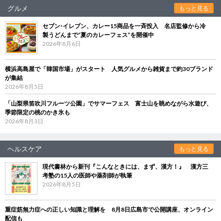
グルメ
もっと見る
セブン‐イレブン、カレー15商品を一斉投入 名店監修から冷
製うどんまで“夏のカレーフェス”を開催中
2026年8月6日
横浜高島屋で「韓国市場」がスタート 人気グルメから雑貨まで約30ブランド
が集結
2026年8月5日
「山梨県笛吹川フルーツ公園」でサマーフェス 富士山を眺めながら水遊び、
季節限定の桃のかき氷も
2026年8月3日
ヘルスケア
もっと見る
現代書林から新刊『こんなときには、まず、漢方！』 漢方三
考塾の15人の医師や薬剤師が執筆
2026年8月5日
重症筋無力症への正しい知識と理解を 8月8日広島市で公開講座、オンライン
配信も