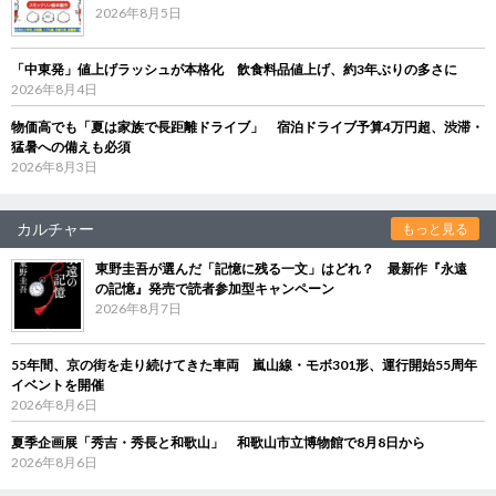
2026年8月5日
「中東発」値上げラッシュが本格化 飲食料品値上げ、約3年ぶりの多さに
2026年8月4日
物価高でも「夏は家族で長距離ドライブ」 宿泊ドライブ予算4万円超、渋滞・
猛暑への備えも必須
2026年8月3日
カルチャー
もっと見る
東野圭吾が選んだ「記憶に残る一文」はどれ？ 最新作『永遠
の記憶』発売で読者参加型キャンペーン
2026年8月7日
55年間、京の街を走り続けてきた車両 嵐山線・モボ301形、運行開始55周年
イベントを開催
2026年8月6日
夏季企画展「秀吉・秀長と和歌山」 和歌山市立博物館で8月8日から
2026年8月6日