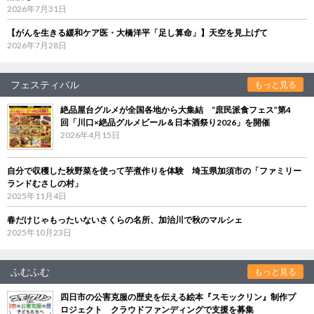
2026年7月31日
【がんを生きる緩和ケア医・大橋洋平「足し算命」】天空を見上げて
2026年7月28日
フェスティバル
もっと見る
絶品屋台グルメが全国各地から大集結 “庶民派食フェス”第4
回「川口×絶品グルメビール＆日本酒祭り2026」を開催
2026年4月15日
自分で収穫した秋野菜を使って芋煮作りを体験 埼玉県加須市の「ファミリー
ランドむさしの村」
2025年11月4日
春だけじゃもったいないさくらの名所、加治川で秋のマルシェ
2025年10月23日
ふむふむ
もっと見る
四日市の公害克服の歴史を伝える絵本『スモックリン』制作プ
ロジェクト クラウドファンディングで支援を募集