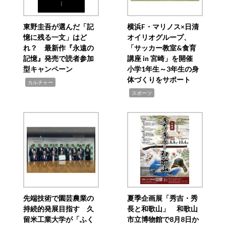
東野圭吾が選んだ「記
横浜F・マリノス×日清
憶に残る一文」はど
オイリオグループ、
れ？ 最新作『永遠の
「サッカー教室&食育
記憶』発売で読者参加
講座 in 宮崎」を開催
型キャンペーン
小学1年生～3年生の身
体づくりをサポート
,
カルチャー
,
スポーツ
先端技術で園芸農業の
夏季企画展「秀吉・秀
持続的発展目指す 久
長と和歌山」 和歌山
留米工業大学が「ふく
市立博物館で8月8日か