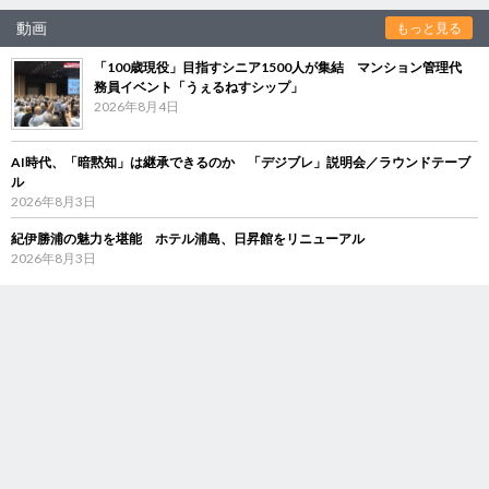
動画
もっと見る
「100歳現役」目指すシニア1500人が集結 マンション管理代
務員イベント「うぇるねすシップ」
2026年8月4日
AI時代、「暗黙知」は継承できるのか 「デジブレ」説明会／ラウンドテーブ
ル
2026年8月3日
紀伊勝浦の魅力を堪能 ホテル浦島、日昇館をリニューアル
2026年8月3日