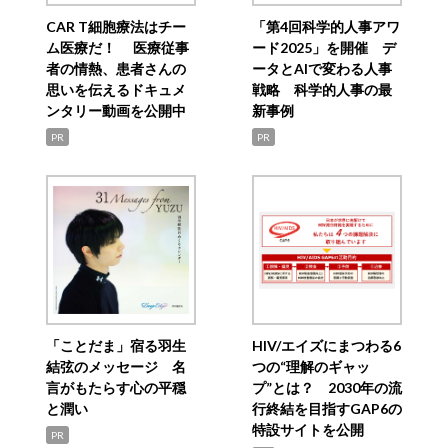
CAR T細胞療法はチー
「第4回科学的人事アワ
ム医療だ！ 医療従事
ード2025」を開催 デ
者の情熱、患者さんの
ータとAIで変わる人事
思いを伝えるドキュメ
戦略 科学的人事の最
ンタリー動画を公開中
新事例
PR
PR
「ことだま」宿る羽生
HIV/エイズにまつわる6
結弦のメッセージ 名
つの“理解のギャッ
言がもたらす心の平穏
プ”とは？ 2030年の流
と潤い
行終結を目指すGAP6の
特設サイトを公開
PR