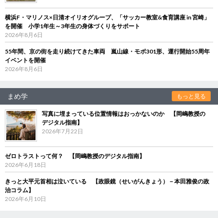
横浜F・マリノス×日清オイリオグループ、「サッカー教室&食育講座 in 宮崎」
を開催 小学1年生～3年生の身体づくりをサポート
2026年8月6日
55年間、京の街を走り続けてきた車両 嵐山線・モボ301形、運行開始55周年
イベントを開催
2026年8月6日
まめ学
もっと見る
写真に埋まっている位置情報はおっかないのか 【岡嶋教授の
デジタル指南】
2026年7月22日
ゼロトラストって何？ 【岡嶋教授のデジタル指南】
2026年6月18日
きっと大平元首相は泣いている 【政眼鏡（せいがんきょう）－本田雅俊の政
治コラム】
2026年6月10日