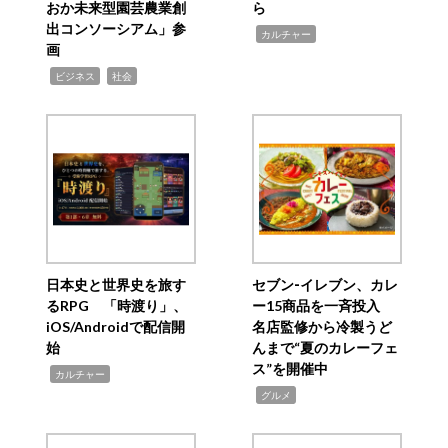
おか未来型園芸農業創
ら
出コンソーシアム」参
,
カルチャー
画
,
,
ビジネス
社会
日本史と世界史を旅す
セブン‐イレブン、カレ
るRPG 「時渡り」、
ー15商品を一斉投入
iOS/Androidで配信開
名店監修から冷製うど
始
んまで“夏のカレーフェ
ス”を開催中
,
カルチャー
,
グルメ