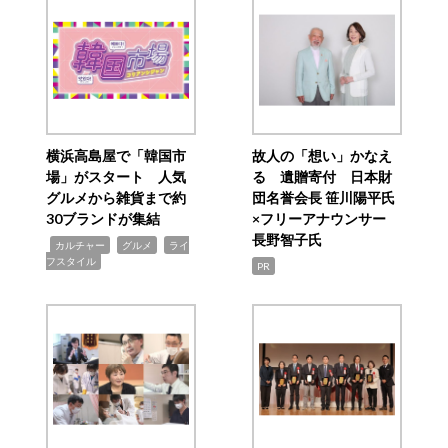
横浜高島屋で「韓国市
故人の「想い」かなえ
場」がスタート 人気
る 遺贈寄付 日本財
グルメから雑貨まで約
団名誉会長 笹川陽平氏
30ブランドが集結
×フリーアナウンサー
長野智子氏
,
,
,
カルチャー
グルメ
ライ
フスタイル
PR