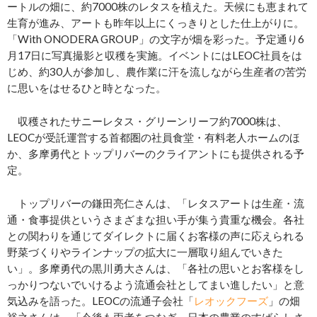
ートルの畑に、約7000株のレタスを植えた。天候にも恵まれて
生育が進み、アートも昨年以上にくっきりとした仕上がりに。
「With ONODERA GROUP」の文字が畑を彩った。予定通り6
月17日に写真撮影と収穫を実施。イベントにはLEOC社員をは
じめ、約30人が参加し、農作業に汗を流しながら生産者の苦労
に思いをはせるひと時となった。
収穫されたサニーレタス・グリーンリーフ約7000株は、
LEOCが受託運営する首都圏の社員食堂・有料老人ホームのほ
か、多摩勇代とトップリバーのクライアントにも提供される予
定。
トップリバーの鎌田亮仁さんは、「レタスアートは生産・流
通・食事提供というさまざまな担い手が集う貴重な機会。各社
との関わりを通じてダイレクトに届くお客様の声に応えられる
野菜づくりやラインナップの拡大に一層取り組んでいきた
い」。多摩勇代の黒川勇大さんは、「各社の思いとお客様をし
っかりつないでいけるよう流通会社としてまい進したい」と意
気込みを語った。LEOCの流通子会社「
レオックフーズ
」の畑