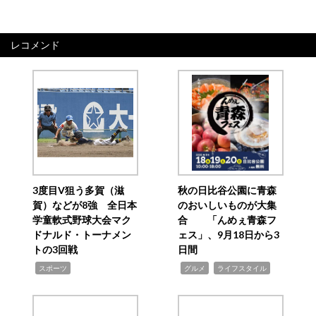
レコメンド
3度目V狙う多賀（滋
秋の日比谷公園に青森
賀）などが8強 全日本
のおいしいものが大集
学童軟式野球大会マク
合 「んめぇ青森フ
ドナルド・トーナメン
ェス」、9月18日から3
トの3回戦
日間
,
,
,
スポーツ
グルメ
ライフスタイル