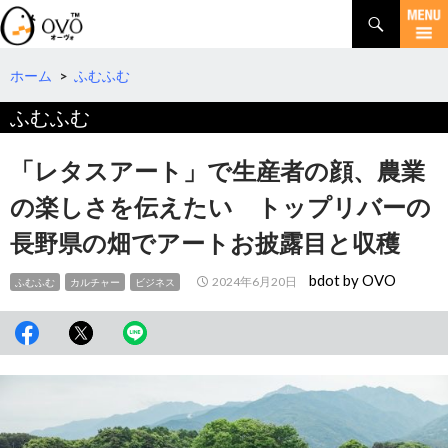
検
索
コ
ン
テ
ホーム
>
ふむふむ
ン
ふむふむ
ツ
へ
移
「レタスアート」で生産者の顔、農業
動
の楽しさを伝えたい トップリバーの
長野県の畑でアートお披露目と収穫
bdot by OVO
2024年6月20日
ふむふむ
カルチャー
ビジネス