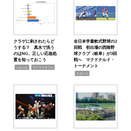
クラゲに刺されたらど
全日本学童軟式野球の2
うする？ 真水で洗う
回戦 初出場の西陵野
のはNG、正しい応急処
球クラブ（岐阜）が3回
置を知っておこう
戦へ マクドナルド・
トーナメント
,
,
ふむふむ
ライフスタイル
,
スポーツ