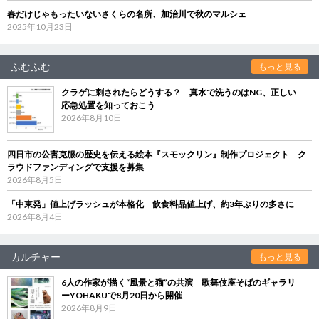
春だけじゃもったいないさくらの名所、加治川で秋のマルシェ
2025年10月23日
ふむふむ
もっと見る
クラゲに刺されたらどうする？ 真水で洗うのはNG、正しい
応急処置を知っておこう
2026年8月10日
四日市の公害克服の歴史を伝える絵本『スモックリン』制作プロジェクト ク
ラウドファンディングで支援を募集
2026年8月5日
「中東発」値上げラッシュが本格化 飲食料品値上げ、約3年ぶりの多さに
2026年8月4日
カルチャー
もっと見る
6人の作家が描く“風景と猫”の共演 歌舞伎座そばのギャラリ
ーYOHAKUで8月20日から開催
2026年8月9日