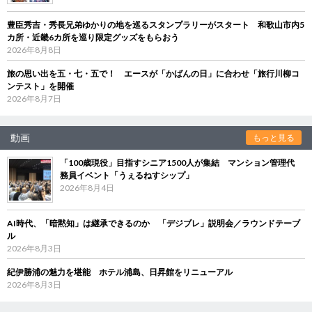
豊臣秀吉・秀長兄弟ゆかりの地を巡るスタンプラリーがスタート 和歌山市内5
カ所・近畿6カ所を巡り限定グッズをもらおう
2026年8月8日
旅の思い出を五・七・五で！ エースが「かばんの日」に合わせ「旅行川柳コ
ンテスト」を開催
2026年8月7日
動画
もっと見る
「100歳現役」目指すシニア1500人が集結 マンション管理代
務員イベント「うぇるねすシップ」
2026年8月4日
AI時代、「暗黙知」は継承できるのか 「デジブレ」説明会／ラウンドテーブ
ル
2026年8月3日
紀伊勝浦の魅力を堪能 ホテル浦島、日昇館をリニューアル
2026年8月3日