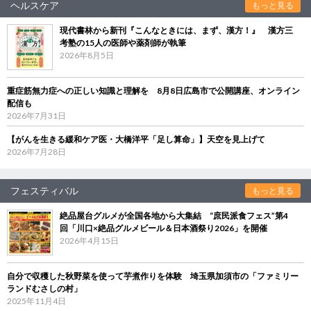
ヘルスケア
もっと見る
現代書林から新刊『こんなときには、まず、漢方！』 漢方三
考塾の15人の医師や薬剤師が執筆
2026年8月5日
重症筋無力症への正しい知識と理解を 8月8日広島市で公開講座、オンライン
配信も
2026年7月31日
【がんを生きる緩和ケア医・大橋洋平「足し算命」】天空を見上げて
2026年7月28日
フェスティバル
もっと見る
絶品屋台グルメが全国各地から大集結 “庶民派食フェス”第4
回「川口×絶品グルメビール＆日本酒祭り2026」を開催
2026年4月15日
自分で収穫した秋野菜を使って芋煮作りを体験 埼玉県加須市の「ファミリー
ランドむさしの村」
2025年11月4日