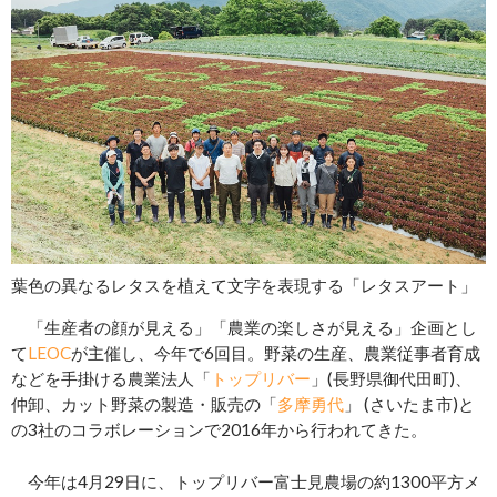
葉色の異なるレタスを植えて文字を表現する「レタスアート」
「生産者の顔が見える」「農業の楽しさが見える」企画とし
て
LEOC
が主催し、今年で6回目。野菜の生産、農業従事者育成
などを手掛ける農業法人「
トップリバー
」(長野県御代田町)、
仲卸、カット野菜の製造・販売の「
多摩勇代
」 (さいたま市)と
の3社のコラボレーションで2016年から行われてきた。
今年は4月29日に、トップリバー富士見農場の約1300平方メ