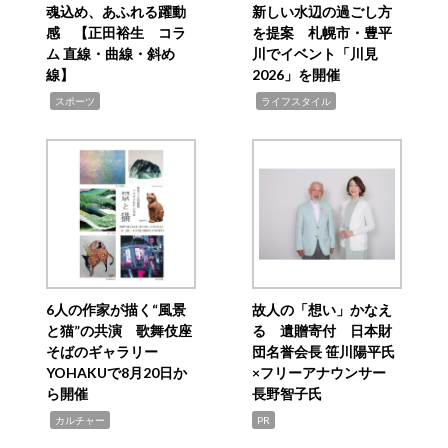
魂込め、あふれる躍動
新しい水辺の過ごし方
感 【正田裕生 コラ
を提案 札幌市・豊平
ム 直線・曲線・斜め
川でイベント「川見
線】
2026」を開催
,
,
スポーツ
ライフスタイル
6人の作家が描く“風景
故人の「想い」かなえ
と猫”の共演 歌舞伎座
る 遺贈寄付 日本財
そばのギャラリー
団名誉会長 笹川陽平氏
YOHAKUで8月20日か
×フリーアナウンサー
ら開催
長野智子氏
,
カルチャー
PR