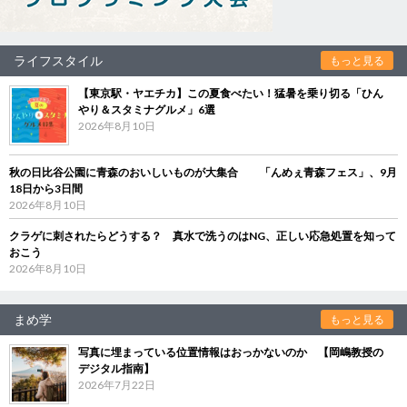
ライフスタイル
もっと見る
【東京駅・ヤエチカ】この夏食べたい！猛暑を乗り切る「ひん
やり＆スタミナグルメ」6選
2026年8月10日
秋の日比谷公園に青森のおいしいものが大集合 「んめぇ青森フェス」、9月
18日から3日間
2026年8月10日
クラゲに刺されたらどうする？ 真水で洗うのはNG、正しい応急処置を知って
おこう
2026年8月10日
まめ学
もっと見る
写真に埋まっている位置情報はおっかないのか 【岡嶋教授の
デジタル指南】
2026年7月22日