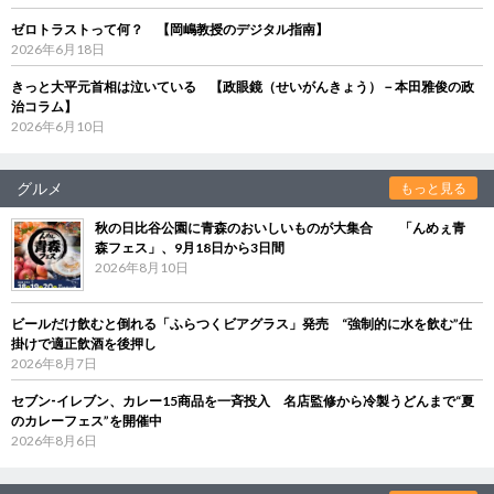
ゼロトラストって何？ 【岡嶋教授のデジタル指南】
2026年6月18日
きっと大平元首相は泣いている 【政眼鏡（せいがんきょう）－本田雅俊の政
治コラム】
2026年6月10日
グルメ
もっと見る
秋の日比谷公園に青森のおいしいものが大集合 「んめぇ青
森フェス」、9月18日から3日間
2026年8月10日
ビールだけ飲むと倒れる「ふらつくビアグラス」発売 “強制的に水を飲む”仕
掛けで適正飲酒を後押し
2026年8月7日
セブン‐イレブン、カレー15商品を一斉投入 名店監修から冷製うどんまで“夏
のカレーフェス”を開催中
2026年8月6日