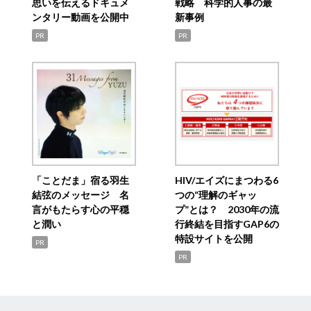
思いを伝えるドキュメ
戦略 科学的人事の最
ンタリー動画を公開中
新事例
PR
PR
「ことだま」宿る羽生
HIV/エイズにまつわる6
結弦のメッセージ 名
つの“理解のギャッ
言がもたらす心の平穏
プ”とは？ 2030年の流
と潤い
行終結を目指すGAP6の
特設サイトを公開
PR
PR