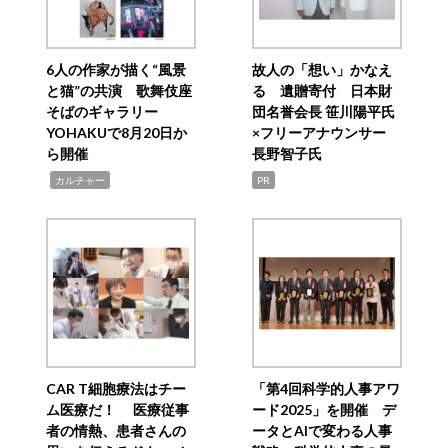
6人の作家が描く“風景
故人の「想い」かなえ
と猫”の共演 歌舞伎座
る 遺贈寄付 日本財
そばのギャラリー
団名誉会長 笹川陽平氏
YOHAKUで8月20日か
×フリーアナウンサー
ら開催
長野智子氏
,
カルチャー
PR
CAR T細胞療法はチー
「第4回科学的人事アワ
ム医療だ！ 医療従事
ード2025」を開催 デ
者の情熱、患者さんの
ータとAIで変わる人事