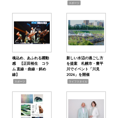
,
スポーツ
魂込め、あふれる躍動
新しい水辺の過ごし方
感 【正田裕生 コラ
を提案 札幌市・豊平
ム 直線・曲線・斜め
川でイベント「川見
線】
2026」を開催
,
,
スポーツ
ライフスタイル