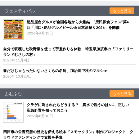
フェスティバル
もっと見る
絶品屋台グルメが全国各地から大集結 “庶民派食フェス”第4
回「川口×絶品グルメビール＆日本酒祭り2026」を開催
2026年4月15日
自分で収穫した秋野菜を使って芋煮作りを体験 埼玉県加須市の「ファミリー
ランドむさしの村」
2025年11月4日
春だけじゃもったいないさくらの名所、加治川で秋のマルシェ
2025年10月23日
ふむふむ
もっと見る
クラゲに刺されたらどうする？ 真水で洗うのはNG、正しい
応急処置を知っておこう
2026年8月10日
四日市の公害克服の歴史を伝える絵本『スモックリン』制作プロジェクト ク
ラウドファンディングで支援を募集