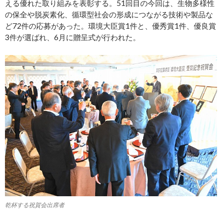
える優れた取り組みを表彰する。51回目の今回は、生物多様性
の保全や脱炭素化、循環型社会の形成につながる技術や製品な
ど72件の応募があった。環境大臣賞1件と、優秀賞1件、優良賞
3件が選ばれ、6月に贈呈式が行われた。
乾杯する祝賀会出席者