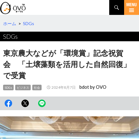
検
索
コ
ン
テ
ホーム
>
SDGs
ン
SDGs
ツ
へ
移
東京農大などが「環境賞」記念祝賀
動
会 「土壌藻類を活用した自然回復」
で受賞
bdot by OVO
2024年8月7日
SDGs
ビジネス
社会