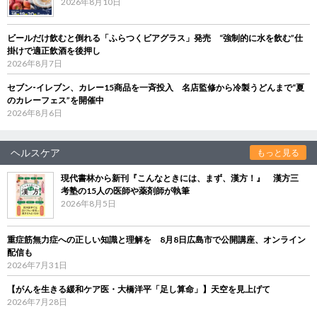
2026年8月10日
ビールだけ飲むと倒れる「ふらつくビアグラス」発売 “強制的に水を飲む”仕
掛けで適正飲酒を後押し
2026年8月7日
セブン‐イレブン、カレー15商品を一斉投入 名店監修から冷製うどんまで“夏
のカレーフェス”を開催中
2026年8月6日
ヘルスケア
もっと見る
現代書林から新刊『こんなときには、まず、漢方！』 漢方三
考塾の15人の医師や薬剤師が執筆
2026年8月5日
重症筋無力症への正しい知識と理解を 8月8日広島市で公開講座、オンライン
配信も
2026年7月31日
【がんを生きる緩和ケア医・大橋洋平「足し算命」】天空を見上げて
2026年7月28日