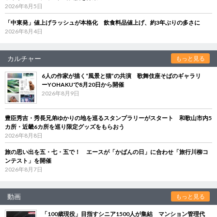
2026年8月5日
「中東発」値上げラッシュが本格化 飲食料品値上げ、約3年ぶりの多さに
2026年8月4日
カルチャー
もっと見る
6人の作家が描く“風景と猫”の共演 歌舞伎座そばのギャラリ
ーYOHAKUで8月20日から開催
2026年8月9日
豊臣秀吉・秀長兄弟ゆかりの地を巡るスタンプラリーがスタート 和歌山市内5
カ所・近畿6カ所を巡り限定グッズをもらおう
2026年8月8日
旅の思い出を五・七・五で！ エースが「かばんの日」に合わせ「旅行川柳コ
ンテスト」を開催
2026年8月7日
動画
もっと見る
「100歳現役」目指すシニア1500人が集結 マンション管理代