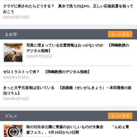
クラゲに刺されたらどうする？ 真水で洗うのはNG、正しい応急処置を知って
おこう
2026年8月10日
まめ学
もっと見る
写真に埋まっている位置情報はおっかないのか 【岡嶋教授の
デジタル指南】
2026年7月22日
ゼロトラストって何？ 【岡嶋教授のデジタル指南】
2026年6月18日
きっと大平元首相は泣いている 【政眼鏡（せいがんきょう）－本田雅俊の政
治コラム】
2026年6月10日
グルメ
もっと見る
秋の日比谷公園に青森のおいしいものが大集合 「んめぇ青
森フェス」、9月18日から3日間