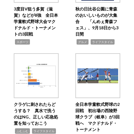
3度目V狙う多賀（滋
秋の日比谷公園に青森
賀）などが8強 全日本
のおいしいものが大集
学童軟式野球大会マク
合 「んめぇ青森フ
ドナルド・トーナメン
ェス」、9月18日から3
トの3回戦
日間
,
,
,
スポーツ
グルメ
ライフスタイル
クラゲに刺されたらど
全日本学童軟式野球の2
うする？ 真水で洗う
回戦 初出場の西陵野
のはNG、正しい応急処
球クラブ（岐阜）が3回
置を知っておこう
戦へ マクドナルド・
トーナメント
,
,
ふむふむ
ライフスタイル