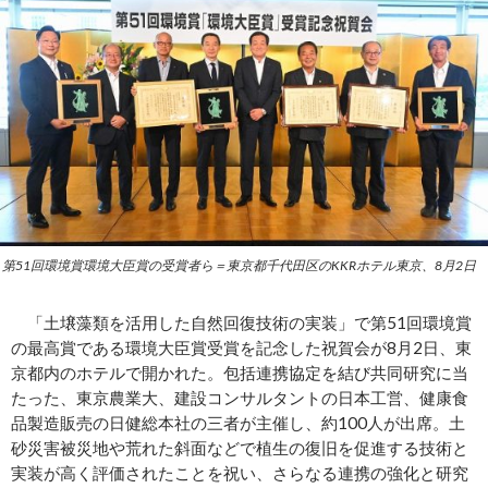
第51回環境賞環境大臣賞の受賞者ら＝東京都千代田区のKKRホテル東京、8月2日
「土壌藻類を活用した自然回復技術の実装」で第51回環境賞
の最高賞である環境大臣賞受賞を記念した祝賀会が8月2日、東
京都内のホテルで開かれた。包括連携協定を結び共同研究に当
たった、東京農業大、建設コンサルタントの日本工営、健康食
品製造販売の日健総本社の三者が主催し、約100人が出席。土
砂災害被災地や荒れた斜面などで植生の復旧を促進する技術と
実装が高く評価されたことを祝い、さらなる連携の強化と研究