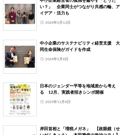
中小企業経営者の孤独を癒やす「どうだ
い？」 企業同士がつながり共感の輪、ア
イデア・活力も
2024年3月13日
中小企業のサステナビリティ経営支援 大
同生命保険がガイドを作成
2024年5月8日
日本のジェンダー平等を地域差から考え
る 12月、実践者招きシンポ開催
2023年11月8日
岸田首相と「増税メガネ」 【政眼鏡（せ
いがんきょう）－本田雅俊の政治コラム】