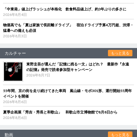
「中東発」値上げラッシュが本格化 飲食料品値上げ、約3年ぶりの多さに
2026年8月4日
物価高でも「夏は家族で長距離ドライブ」 宿泊ドライブ予算4万円超、渋滞・
猛暑への備えも必須
2026年8月3日
カルチャー
もっと見る
東野圭吾が選んだ「記憶に残る一文」はどれ？ 最新作『永遠
の記憶』発売で読者参加型キャンペーン
2026年8月7日
55年間、京の街を走り続けてきた車両 嵐山線・モボ301形、運行開始55周年
イベントを開催
2026年8月6日
夏季企画展「秀吉・秀長と和歌山」 和歌山市立博物館で8月8日から
2026年8月6日
動画
もっと見る