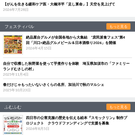
【がんを生きる緩和ケア医・大橋洋平「足し算命」】天空を見上げて
2026年7月28日
フェスティバル
もっと見る
絶品屋台グルメが全国各地から大集結 “庶民派食フェス”第4
回「川口×絶品グルメビール＆日本酒祭り2026」を開催
2026年4月15日
自分で収穫した秋野菜を使って芋煮作りを体験 埼玉県加須市の「ファミリー
ランドむさしの村」
2025年11月4日
春だけじゃもったいないさくらの名所、加治川で秋のマルシェ
2025年10月23日
ふむふむ
もっと見る
四日市の公害克服の歴史を伝える絵本『スモックリン』制作プ
ロジェクト クラウドファンディングで支援を募集
2026年8月5日