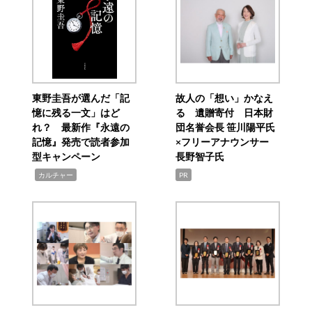
東野圭吾が選んだ「記
故人の「想い」かなえ
憶に残る一文」はど
る 遺贈寄付 日本財
れ？ 最新作『永遠の
団名誉会長 笹川陽平氏
記憶』発売で読者参加
×フリーアナウンサー
型キャンペーン
長野智子氏
,
カルチャー
PR