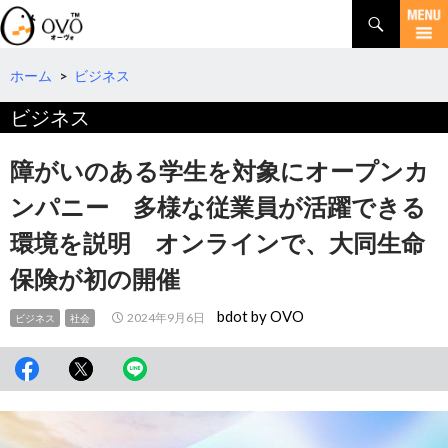
検
索
コ
ン
テ
ホーム
>
ビジネス
ン
ビジネス
ツ
へ
移
障がいのある学生を対象にオープンカ
動
ンパニー 多様な従業員が活躍できる
環境を説明 オンラインで、大同生命
保険が初の開催
bdot by OVO
2024年9月6日
ビジネス
社会