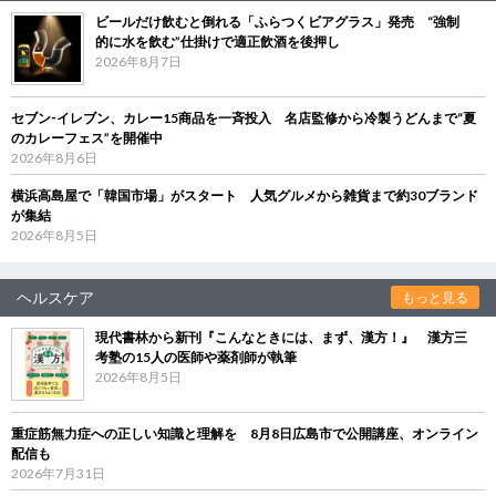
ビールだけ飲むと倒れる「ふらつくビアグラス」発売 “強制
的に水を飲む”仕掛けで適正飲酒を後押し
2026年8月7日
セブン‐イレブン、カレー15商品を一斉投入 名店監修から冷製うどんまで“夏
のカレーフェス”を開催中
2026年8月6日
横浜高島屋で「韓国市場」がスタート 人気グルメから雑貨まで約30ブランド
が集結
2026年8月5日
ヘルスケア
もっと見る
現代書林から新刊『こんなときには、まず、漢方！』 漢方三
考塾の15人の医師や薬剤師が執筆
2026年8月5日
重症筋無力症への正しい知識と理解を 8月8日広島市で公開講座、オンライン
配信も
2026年7月31日