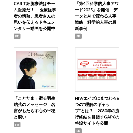
CAR T細胞療法はチー
「第4回科学的人事アワ
ム医療だ！ 医療従事
ード2025」を開催 デ
者の情熱、患者さんの
ータとAIで変わる人事
思いを伝えるドキュメ
戦略 科学的人事の最
ンタリー動画を公開中
新事例
PR
PR
「ことだま」宿る羽生
HIV/エイズにまつわる6
結弦のメッセージ 名
つの“理解のギャッ
言がもたらす心の平穏
プ”とは？ 2030年の流
と潤い
行終結を目指すGAP6の
特設サイトを公開
PR
PR