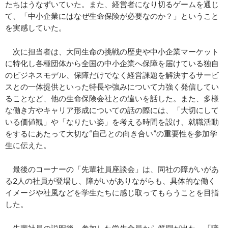
たちはうなずいていた。また、経営者になり切るゲームを通じ
て、「中小企業にはなぜ生命保険が必要なのか？」ということ
を実感していた。
次に担当者は、大同生命の挑戦の歴史や中小企業マーケット
に特化し各種団体から全国の中小企業へ保障を届けている独自
のビジネスモデル、保障だけでなく経営課題を解決するサービ
スとの一体提供といった特長や強みについて力強く発信してい
ることなど、他の生命保険会社との違いを話した。また、多様
な働き方やキャリア形成についての話の際には、「大切にして
いる価値観」や「なりたい姿」を考える時間を設け、就職活動
をするにあたって大切な“自己との向き合い”の重要性を参加学
生に伝えた。
最後のコーナーの「先輩社員座談会」は、同社の障がいがあ
る2人の社員が登場し、障がいがありながらも、具体的な働く
イメージや社風などを学生たちに感じ取ってもらうことを目指
した。
先輩社員の説明後、参加した学生全員から質問が出た。「障