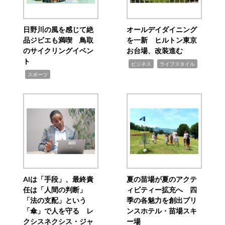
日野川の風を感じて絶
オールデイダイニング
品ジビエも満喫 鳥取
を一新 ヒルトン東京
のサイクリングイベン
お台場、改装進む
ト
,
,
ビジネス
ライフスタイル
,
スポーツ
AIは「手段」、最終責
夏の苗場が夏のアクテ
任は「人間の判断」
ィビティー拡充へ 四
「法の支配」という
季の各魅力を創出プリ
「傘」で人を守る レ
ンスホテル・苗場スキ
クシスネクシス・ジャ
ー場