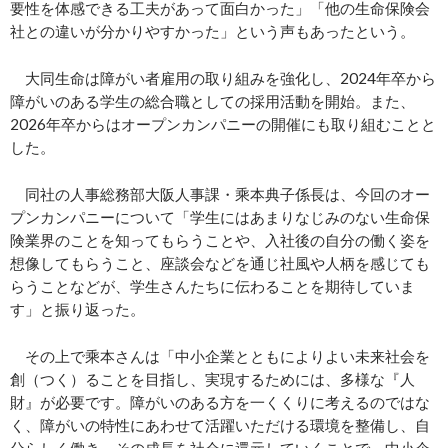
要性を体感できる工夫があって面白かった」「他の生命保険会
社との違いが分かりやすかった」という声もあったという。
大同生命は障がい者雇用の取り組みを強化し、2024年卒から
障がいのある学生の総合職としての採用活動を開始。また、
2026年卒からはオープンカンパニーの開催にも取り組むことと
した。
同社の人事総務部大阪人事課・乘本典子係長は、今回のオー
プンカンパニーについて「学生にはあまりなじみのない生命保
険業界のことを知ってもらうことや、入社後の自分の働く姿を
想像してもらうこと、座談会などを通じ社風や人柄を感じても
らうことなどが、学生さんたちに伝わることを期待していま
す」と振り返った。
その上で乘本さんは「中小企業とともによりよい未来社会を
創（つく）ることを目指し、実現するためには、多様な『人
財』が必要です。障がいのある方を一くくりに考えるのではな
く、障がいの特性にあわせて活躍いただける環境を整備し、自