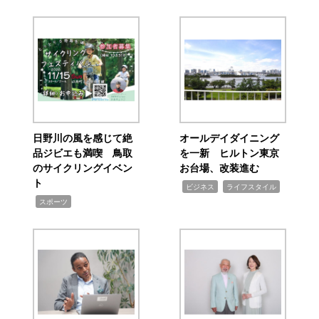
日野川の風を感じて絶
オールデイダイニング
品ジビエも満喫 鳥取
を一新 ヒルトン東京
のサイクリングイベン
お台場、改装進む
ト
,
,
ビジネス
ライフスタイル
,
スポーツ