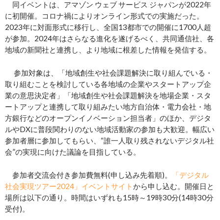
同イベントは、アマゾン ウェブ サービス ジャパンが2022年
に初開催。コロナ禍によりオンライン形式での実施だった。
2023年に対面形式に移行し、全国13都市での開催に1700人超
が参加。2024年はさらなる進化を遂げるべく、共同通信社、各
地域の新聞社と連携し、より地域に根差した情報を発信する。
参加対象は、「地域創生や社会課題解決に取り組んでいる・
取り組むことを検討している各地域の企業やスタートアップ企
業の意思決定者」「地域創生や社会課題解決を地場企業・スタ
ートアップと連携して取り組みたい地方自治体・電力会社・地
方銀行などのオープンイノベーション担当者」のほか、デジタ
ルやDXに普段関わりのない地域活動家の参加も大歓迎。幅広い
参加者層に参加してもらい、“誰一人取り残されないデジタル社
会”の実現に向けた議論を目指している。
参加者交流会付き参加費無料(申し込み先着順)。
「デジタル
社会実現ツアー2024」イベントサイト
から申し込む。開催日と
場所は以下の通り。時間はいずれも15時～19時30分(14時30分
受付)。