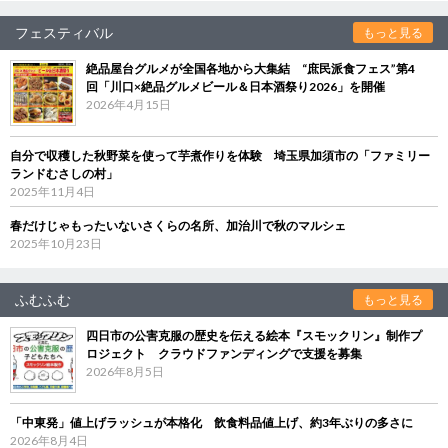
フェスティバル
もっと見る
絶品屋台グルメが全国各地から大集結 “庶民派食フェス”第4
回「川口×絶品グルメビール＆日本酒祭り2026」を開催
2026年4月15日
自分で収穫した秋野菜を使って芋煮作りを体験 埼玉県加須市の「ファミリー
ランドむさしの村」
2025年11月4日
春だけじゃもったいないさくらの名所、加治川で秋のマルシェ
2025年10月23日
ふむふむ
もっと見る
四日市の公害克服の歴史を伝える絵本『スモックリン』制作プ
ロジェクト クラウドファンディングで支援を募集
2026年8月5日
「中東発」値上げラッシュが本格化 飲食料品値上げ、約3年ぶりの多さに
2026年8月4日