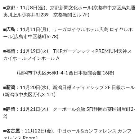
■京都
：11月8日(金)、京都新聞文化ホール(京都市中京区烏丸通
夷川上ル少将井町239 京都新聞ビル 7F)
■広島
：11月11日(月)、リーガロイヤルホテル広島 ロイヤルホ
ール(広島市中区基町6-78)
■福岡
：11月19日(火)、TKPガーデンシティPREMIUM天神ス
カイホール メインホール A
(福岡市中央区天神1-4-1 西日本新聞会館 16階)
■新潟
：11月20日(水)、新潟日報メディアシップ 2F 日報ホール
(新潟市中央区万代3-1-1)
■静岡
：11月21日(木)、クーポール会館 5F(静岡市葵区紺屋町2-
2)
■名古屋
：11月22日(金)、中日ホール&カンファレンス カンフ
ァレンス Room1