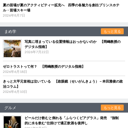
夏の苗場が夏のアクティビティー拡充へ 四季の各魅力を創出プリンスホテ
ル・苗場スキー場
2026年8月7日
まめ学
もっと見る
写真に埋まっている位置情報はおっかないのか 【岡嶋教授の
デジタル指南】
2026年7月22日
ゼロトラストって何？ 【岡嶋教授のデジタル指南】
2026年6月18日
きっと大平元首相は泣いている 【政眼鏡（せいがんきょう）－本田雅俊の政
治コラム】
2026年6月10日
グルメ
もっと見る
ビールだけ飲むと倒れる「ふらつくビアグラス」発売 “強制
的に水を飲む”仕掛けで適正飲酒を後押し