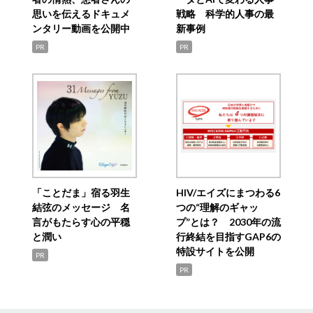
思いを伝えるドキュメ
戦略 科学的人事の最
ンタリー動画を公開中
新事例
PR
PR
「ことだま」宿る羽生
HIV/エイズにまつわる6
結弦のメッセージ 名
つの“理解のギャッ
言がもたらす心の平穏
プ”とは？ 2030年の流
と潤い
行終結を目指すGAP6の
特設サイトを公開
PR
PR