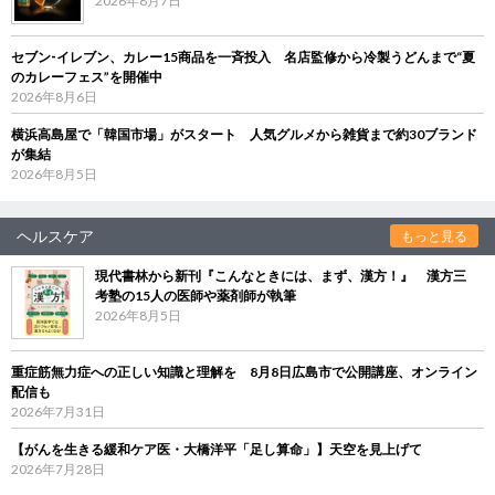
2026年8月7日
セブン‐イレブン、カレー15商品を一斉投入 名店監修から冷製うどんまで“夏
のカレーフェス”を開催中
2026年8月6日
横浜高島屋で「韓国市場」がスタート 人気グルメから雑貨まで約30ブランド
が集結
2026年8月5日
ヘルスケア
もっと見る
現代書林から新刊『こんなときには、まず、漢方！』 漢方三
考塾の15人の医師や薬剤師が執筆
2026年8月5日
重症筋無力症への正しい知識と理解を 8月8日広島市で公開講座、オンライン
配信も
2026年7月31日
【がんを生きる緩和ケア医・大橋洋平「足し算命」】天空を見上げて
2026年7月28日