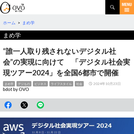
検
索
コ
ン
テ
ホーム
>
まめ学
ン
まめ学
ツ
へ
移
“誰一人取り残されないデジタル社
動
会”の実現に向けて 「デジタル社会実
現ツアー2024」を全国6都市で開催
2024年10月23日
まめ学
デジもの
ビジネス
ライフスタイル
社会
bdot by OVO