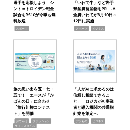
選手を応援しよう シ
「いわて牛」など岩手
ント＝トロイデン戦全
県産農畜産物をPR JA
試合をBS10が今季も無
全農いわてが8月10日～
料放送
12日に実施
,
,
,
スポーツ
スポーツ
ビジネス
旅の思い出を五・七・
「人がAIに求めるのは
五で！ エースが「か
信頼し相談できるこ
ばんの日」に合わせ
と」 ロジカがAI事業
「旅行川柳コンテス
者と導入機関の共通指
ト」を開催
針案を策定へ
,
,
,
,
,
おでかけ
ファッション
デジもの
ビジネス
ライフスタイル