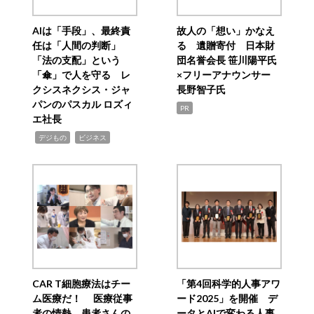
AIは「手段」、最終責
故人の「想い」かなえ
任は「人間の判断」
る 遺贈寄付 日本財
「法の支配」という
団名誉会長 笹川陽平氏
「傘」で人を守る レ
×フリーアナウンサー
クシスネクシス・ジャ
長野智子氏
パンのパスカル ロズィ
PR
エ社長
,
,
デジもの
ビジネス
CAR T細胞療法はチー
「第4回科学的人事アワ
ム医療だ！ 医療従事
ード2025」を開催 デ
者の情熱、患者さんの
ータとAIで変わる人事