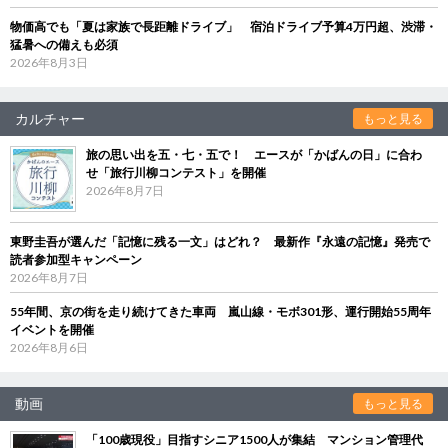
物価高でも「夏は家族で長距離ドライブ」 宿泊ドライブ予算4万円超、渋滞・
猛暑への備えも必須
2026年8月3日
カルチャー
もっと見る
旅の思い出を五・七・五で！ エースが「かばんの日」に合わ
せ「旅行川柳コンテスト」を開催
2026年8月7日
東野圭吾が選んだ「記憶に残る一文」はどれ？ 最新作『永遠の記憶』発売で
読者参加型キャンペーン
2026年8月7日
55年間、京の街を走り続けてきた車両 嵐山線・モボ301形、運行開始55周年
イベントを開催
2026年8月6日
動画
もっと見る
「100歳現役」目指すシニア1500人が集結 マンション管理代