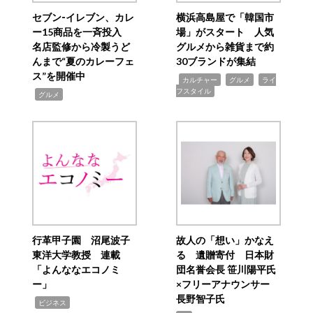
セブン‐イレブン、カレ
横浜高島屋で「韓国市
ー15商品を一斉投入
場」がスタート 人気
名店監修から冷製うど
グルメから雑貨まで約
んまで“夏のカレーフェ
30ブランドが集結
ス”を開催中
,
,
,
カルチャー
グルメ
ライ
フスタイル
,
グルメ
行革甲子園 沼尾波子
故人の「想い」かなえ
東洋大学教授 連載
る 遺贈寄付 日本財
「よんななエコノミ
団名誉会長 笹川陽平氏
ー」
×フリーアナウンサー
長野智子氏
,
ビジネス