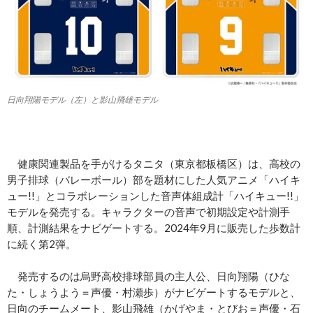
日向翔陽モデル（左）と影山飛雄モデル
健康関連製品を手がけるタニタ（東京都板橋区）は、高校の
男子排球（バレーボール）部を題材にした人気アニメ「ハイキ
ュー!!」とコラボレーションした音声体組成計「ハイキュー!!」
モデルを発売する。キャラクターの音声で初期設定や計測手
順、計測結果をナビゲートする。2024年9月に販売した歩数計
に続く第2弾。
発売するのは烏野高校排球部員の主人公、日向翔陽（ひな
た・しょうよう＝声優・村瀬歩）がナビゲートするモデルと、
日向のチームメート、影山飛雄（かげやま・とびお＝声優・石