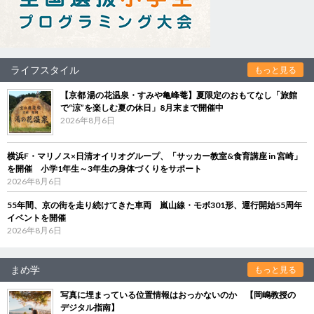
ライフスタイル
もっと見る
【京都 湯の花温泉・すみや亀峰菴】夏限定のおもてなし「旅館
で“涼”を楽しむ夏の休日」8月末まで開催中
2026年8月6日
横浜F・マリノス×日清オイリオグループ、「サッカー教室&食育講座 in 宮崎」
を開催 小学1年生～3年生の身体づくりをサポート
2026年8月6日
55年間、京の街を走り続けてきた車両 嵐山線・モボ301形、運行開始55周年
イベントを開催
2026年8月6日
まめ学
もっと見る
写真に埋まっている位置情報はおっかないのか 【岡嶋教授の
デジタル指南】