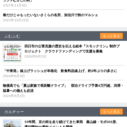
ランドむさしの村」
2025年11月4日
春だけじゃもったいないさくらの名所、加治川で秋のマルシェ
2025年10月23日
ふむふむ
もっと見る
四日市の公害克服の歴史を伝える絵本『スモックリン』制作プ
ロジェクト クラウドファンディングで支援を募集
2026年8月5日
「中東発」値上げラッシュが本格化 飲食料品値上げ、約3年ぶりの多さに
2026年8月4日
物価高でも「夏は家族で長距離ドライブ」 宿泊ドライブ予算4万円超、渋滞・
猛暑への備えも必須
2026年8月3日
カルチャー
もっと見る
55年間、京の街を走り続けてきた車両 嵐山線・モボ301形、
運行開始55周年イベントを開催