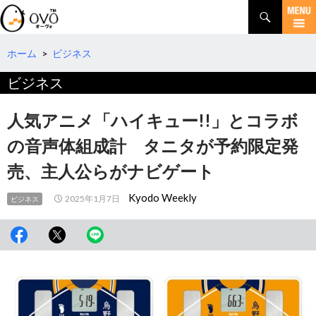
検
索
コ
ン
テ
ホーム
>
ビジネス
ン
ビジネス
ツ
へ
移
人気アニメ「ハイキュー!!」とコラボ
動
の音声体組成計 タニタが予約限定発
売、主人公らがナビゲート
Kyodo Weekly
2025年1月7日
ビジネス