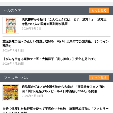
ヘルスケア
もっと見る
現代書林から新刊『こんなときには、まず、漢方！』 漢方三
考塾の15人の医師や薬剤師が執筆
2026年8月5日
重症筋無力症への正しい知識と理解を 8月8日広島市で公開講座、オンライン
配信も
2026年7月31日
【がんを生きる緩和ケア医・大橋洋平「足し算命」】天空を見上げて
2026年7月28日
フェスティバル
もっと見る
絶品屋台グルメが全国各地から大集結 “庶民派食フェス”第4
回「川口×絶品グルメビール＆日本酒祭り2026」を開催
2026年4月15日
自分で収穫した秋野菜を使って芋煮作りを体験 埼玉県加須市の「ファミリー