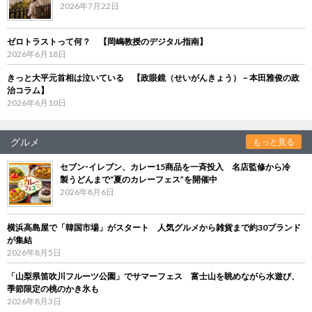
2026年7月22日
ゼロトラストって何？ 【岡嶋教授のデジタル指南】
2026年6月18日
きっと大平元首相は泣いている 【政眼鏡（せいがんきょう）－本田雅俊の政
治コラム】
2026年6月10日
グルメ
もっと見る
セブン‐イレブン、カレー15商品を一斉投入 名店監修から冷
製うどんまで“夏のカレーフェス”を開催中
2026年8月6日
横浜高島屋で「韓国市場」がスタート 人気グルメから雑貨まで約30ブランド
が集結
2026年8月5日
「山梨県笛吹川フルーツ公園」でサマーフェス 富士山を眺めながら水遊び、
季節限定の桃のかき氷も
2026年8月3日