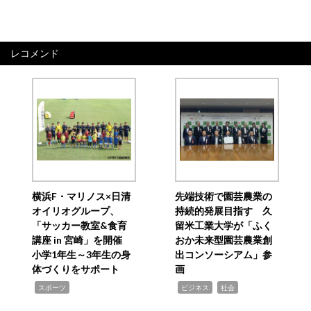
レコメンド
横浜F・マリノス×日清
先端技術で園芸農業の
オイリオグループ、
持続的発展目指す 久
「サッカー教室&食育
留米工業大学が「ふく
講座 in 宮崎」を開催
おか未来型園芸農業創
小学1年生～3年生の身
出コンソーシアム」参
体づくりをサポート
画
,
,
,
スポーツ
ビジネス
社会