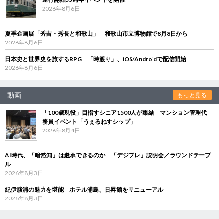
2026年8月6日
夏季企画展「秀吉・秀長と和歌山」 和歌山市立博物館で8月8日から
2026年8月6日
日本史と世界史を旅するRPG 「時渡り」、iOS/Androidで配信開始
2026年8月6日
動画
もっと見る
「100歳現役」目指すシニア1500人が集結 マンション管理代
務員イベント「うぇるねすシップ」
2026年8月4日
AI時代、「暗黙知」は継承できるのか 「デジブレ」説明会／ラウンドテーブ
ル
2026年8月3日
紀伊勝浦の魅力を堪能 ホテル浦島、日昇館をリニューアル
2026年8月3日