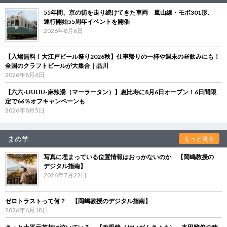
55年間、京の街を走り続けてきた車両 嵐山線・モボ301形、
運行開始55周年イベントを開催
2026年8月6日
【入場無料！大江戸ビール祭り2026秋】仕事帰りの一杯や週末の昼飲みにも！
全国のクラフトビールが大集合｜品川
2026年8月6日
【六六-LIULIU-麻辣湯（マーラータン）】恵比寿に8月6日オープン！6日間限
定で66％オフキャンペーンも
2026年8月5日
まめ学
もっと見る
写真に埋まっている位置情報はおっかないのか 【岡嶋教授の
デジタル指南】
2026年7月22日
ゼロトラストって何？ 【岡嶋教授のデジタル指南】
2026年6月18日