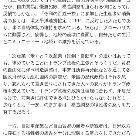
だが、自由貿易は優勝劣敗、構造調整を迫られる側にとっては
災禍でしかない。「令和の百姓一揆」に参加した生産者や消費
者の多くは、環太平洋連携協定（TPP）に反対した人たちであ
り、米の自給体制の維持を求めている。彼らは、グローバリズ
ムに翻弄され、疲弊し、地域の崩壊に直面し、自分たちの生活
とコミュニティー（地域）の維持を訴えている。
１次産業（米）と２次産業（鉄鋼・自動車）の違いはあって
も、求めていることはトランプ政権の主張とそっくりだ。貿易
の自由化に伴う構造調整は、本来は所得再分配などを通じて各
国政府が取り組む国内の課題だ。米国の歴代政権はそれを怠
り、忘れられて置き去りにされてきた人々の怒りがトランプ政
権を支えている。トランプ政権の政策は理屈に合わず、矛盾だ
らけで、前向きに評価できる点はひとかけらもないけれども、
少なくとも「一揆」の参加者は、構造調整の犠牲者の怒りを共
有するだろう。
一方、自動車産業など自由貿易の勝者や傍観者は、日米双方
に存在する犠牲者の痛みを十分に理解する努力をしてきただろ