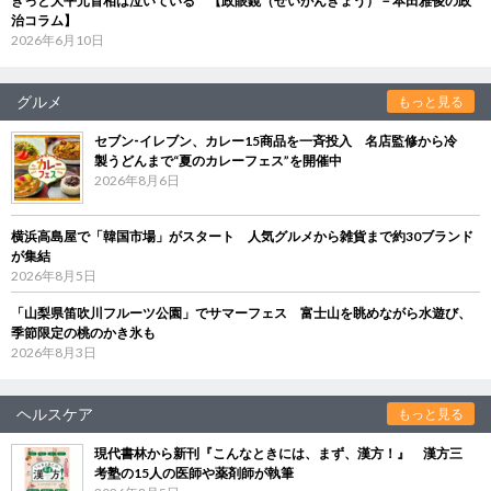
きっと大平元首相は泣いている 【政眼鏡（せいがんきょう）－本田雅俊の政
治コラム】
2026年6月10日
グルメ
もっと見る
セブン‐イレブン、カレー15商品を一斉投入 名店監修から冷
製うどんまで“夏のカレーフェス”を開催中
2026年8月6日
横浜高島屋で「韓国市場」がスタート 人気グルメから雑貨まで約30ブランド
が集結
2026年8月5日
「山梨県笛吹川フルーツ公園」でサマーフェス 富士山を眺めながら水遊び、
季節限定の桃のかき氷も
2026年8月3日
ヘルスケア
もっと見る
現代書林から新刊『こんなときには、まず、漢方！』 漢方三
考塾の15人の医師や薬剤師が執筆