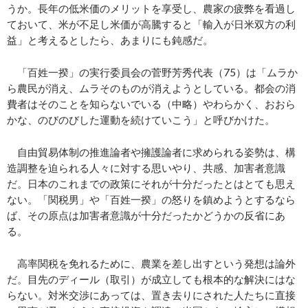
うか。長年の低米価のメリットを享受し、農家の疲弊を看過し
ておいて、米が不足し米価が高騰すると「輸入が日米双方の利
益」と考えるとしたら、あまりにも鈍感だ。
「百姓一揆」の実⾏委員会の菅野芳秀代表（75）は「ムラか
ら農民が消え、ムラそのものが消えようとしている。都会の消
費者はそのことを知らないでいる（中略）やわらかく、おおら
かな、のびのびした運動を続けていこう」と呼びかけた。
自由貿易体制の推進論者や擁護論者に求められる姿勢は、構
造調整を迫られる人々に対する思いやり、共感、加害者意識
だ。日本のこれまでの政策にそれが十分だったとはとても思え
ない。「関税男」や「百姓一揆」の怒りを鎮めようとするなら
ば、その原点は加害者意識が十分だったかどうかの反省にあ
る。
高率関税を免れるために、農業を差し出すという発想は論外
だ。目先のディール（取引）が成立しても根本的な解決にはな
らない。対米交渉にあっては、置き去りにされた人たちに直接