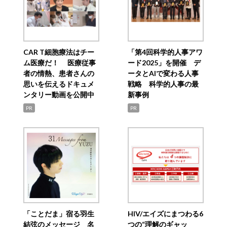
CAR T細胞療法はチー
「第4回科学的人事アワ
ム医療だ！ 医療従事
ード2025」を開催 デ
者の情熱、患者さんの
ータとAIで変わる人事
思いを伝えるドキュメ
戦略 科学的人事の最
ンタリー動画を公開中
新事例
PR
PR
「ことだま」宿る羽生
HIV/エイズにまつわる6
結弦のメッセージ 名
つの“理解のギャッ