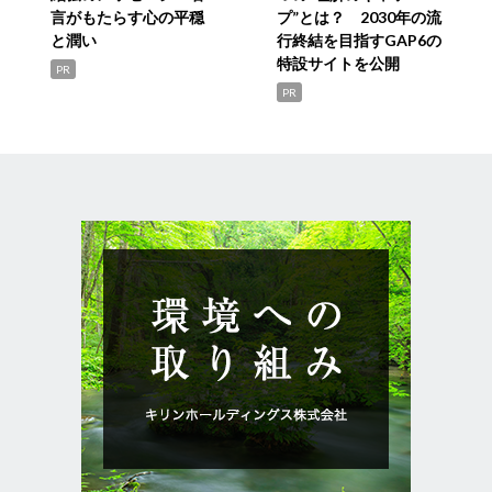
言がもたらす心の平穏
プ”とは？ 2030年の流
と潤い
行終結を目指すGAP6の
特設サイトを公開
PR
PR