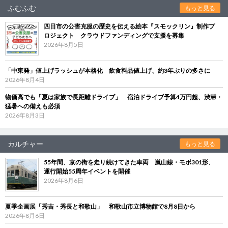
ふむふむ
もっと見る
四日市の公害克服の歴史を伝える絵本『スモックリン』制作プ
ロジェクト クラウドファンディングで支援を募集
2026年8月5日
「中東発」値上げラッシュが本格化 飲食料品値上げ、約3年ぶりの多さに
2026年8月4日
物価高でも「夏は家族で長距離ドライブ」 宿泊ドライブ予算4万円超、渋滞・
猛暑への備えも必須
2026年8月3日
カルチャー
もっと見る
55年間、京の街を走り続けてきた車両 嵐山線・モボ301形、
運行開始55周年イベントを開催
2026年8月6日
夏季企画展「秀吉・秀長と和歌山」 和歌山市立博物館で8月8日から
2026年8月6日