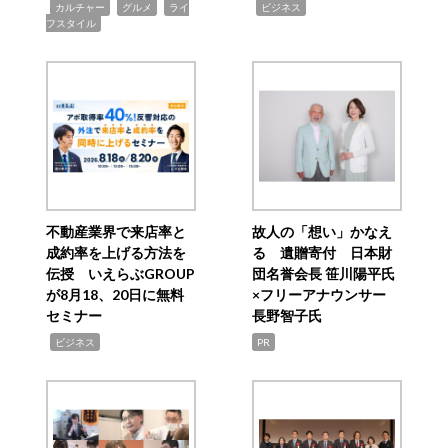
,
,
,
,
カルチャー
グルメ
ライ
ビジネス
フスタイル
不動産業界で来店率と
故人の「想い」かなえ
成約率を上げる方法を
る 遺贈寄付 日本財
伝授 いえらぶGROUP
団名誉会長 笹川陽平氏
が8月18、20日に無料
×フリーアナウンサー
セミナー
長野智子氏
,
ビジネス
PR