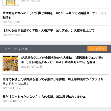
2026年8月5日
重症筋無力症への正しい知識と理解を 8月8日広島市で公開講座、オンライン
配信も
2026年7月31日
【がんを生きる緩和ケア医・大橋洋平「足し算命」】天空を見上げて
2026年7月28日
フェスティバル
もっと見る
絶品屋台グルメが全国各地から大集結 “庶民派食フェス”第4
回「川口×絶品グルメビール＆日本酒祭り2026」を開催
2026年4月15日
自分で収穫した秋野菜を使って芋煮作りを体験 埼玉県加須市の「ファミリー
ランドむさしの村」
2025年11月4日
春だけじゃもったいないさくらの名所、加治川で秋のマルシェ
2025年10月23日