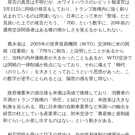
発言の真意は不明だが、ホワイトハウスのレビット報道官は
3月11日に同様の発言をしており、トランプ政権内に強く刷り
込まれているのは間違いない。日本にとって米が「聖域」だと
見抜いた上での発言だろう。「700」という数字に、20年前の
通商交渉関係者はある種の懐かしさを覚えるかもしれない。
農水省は、2005年の世界貿易機関（WTO）交渉時に米の関
税（従量税）を「778％に相当」と説明したことがあるから
だ。当時の内外価格差が大きかったこともあるが、WTO交渉で
は関税の一律削減が焦点になっており、それに備えて「糊代
（のりしろ）」を大きくとっておこうという思惑があった。こ
の数字が逆手にとられるとは、隔世の感を禁じ得ない。
政府備蓄米の放出後も米価は高値で推移しており、消費者の
不満がトランプ政権の「外圧」と結びつけば、米政策は大きな
転換を迫られる。既に日本側の自動車業界など米国への輸出を
経営の柱としている産業界には、対米交渉で「農産物と規制緩
和ぐらいしか差し出すものはない」という動きがある。
相互関税を受けて目下の世論は、自由貿易体制の擁護論一色