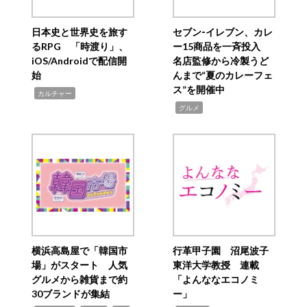
日本史と世界史を旅す
セブン‐イレブン、カレ
るRPG 「時渡り」、
ー15商品を一斉投入
iOS/Androidで配信開
名店監修から冷製うど
始
んまで“夏のカレーフェ
ス”を開催中
,
カルチャー
,
グルメ
横浜高島屋で「韓国市
行革甲子園 沼尾波子
場」がスタート 人気
東洋大学教授 連載
グルメから雑貨まで約
「よんななエコノミ
30ブランドが集結
ー」