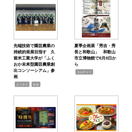
先端技術で園芸農業の
夏季企画展「秀吉・秀
持続的発展目指す 久
長と和歌山」 和歌山
留米工業大学が「ふく
市立博物館で8月8日か
おか未来型園芸農業創
ら
出コンソーシアム」参
,
カルチャー
画
,
,
ビジネス
社会