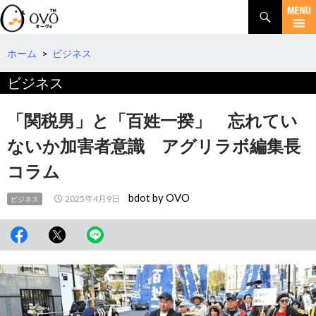
検
索
コ
ン
テ
ホーム
>
ビジネス
ン
ビジネス
ツ
へ
移
「関税男」と「百姓一揆」 忘れてい
動
ないか加害者意識 アグリラボ編集長
コラム
bdot by OVO
2025年4月9日
ビジネス