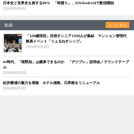
日本史と世界史を旅するRPG 「時渡り」、iOS/Androidで配信開始
2026年8月6日
動画
もっと見る
「100歳現役」目指すシニア1500人が集結 マンション管理代
務員イベント「うぇるねすシップ」
2026年8月4日
AI時代、「暗黙知」は継承できるのか 「デジブレ」説明会／ラウンドテーブ
ル
2026年8月3日
紀伊勝浦の魅力を堪能 ホテル浦島、日昇館をリニューアル
2026年8月3日