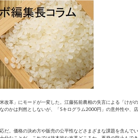
米改革」にモードが一変した。江藤拓前農相の失言による「けが
なのかは判然としないが、「5キログラム2000円」の意外性や、
応だ。価格の決め方や販売の公平性などさまざまな課題を含んで
十分なことだ。これでは抜本的な改革どころか、再発の防止もで