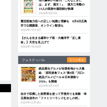
現代書林から新刊『こんなときに
は、まず、漢方！』 漢方三考塾の
15人の医師や薬剤師が執筆
2026年8月5日
重症筋無力症への正しい知識と理解を 8月8日広島
市で公開講座、オンライン配信も
2026年7月31日
【がんを生きる緩和ケア医・大橋洋平「足し算
命」】天空を見上げて
2026年7月28日
フェスティバル
もっと見る
絶品屋台グルメが全国各地から大集
結 “庶民派食フェス”第4回「川口×
絶品グルメビール＆日本酒祭り
2026」を開催
2026年4月15日
自分で収穫した秋野菜を使って芋煮作りを体験 埼
玉県加須市の「ファミリーランドむさしの村」
2025年11月4日