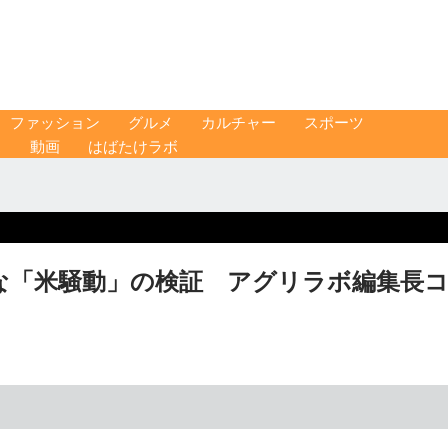
ファッション
グルメ
カルチャー
スポーツ
ス
動画
はばたけラボ
な「米騒動」の検証 アグリラボ編集長