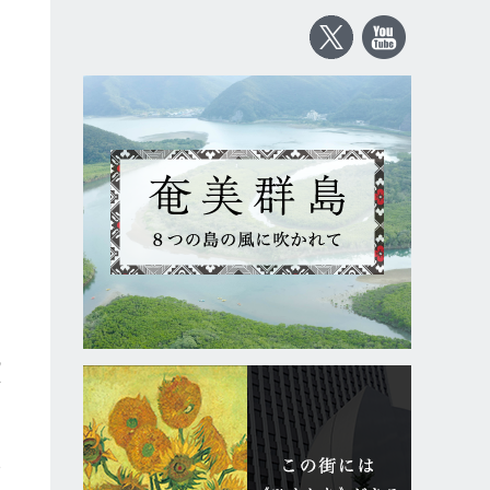
の
店
い
き