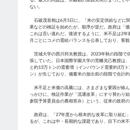
ない。
石破茂首相は6月5日に、「米の安定供給などに
果などの検証を始めたが、順序が逆だ。政府は「価
これは言い逃れだ。後述するように、米不足は2年
月ごとにコメの需給バランスを公表しており、客観
茨城大学の西川邦夫教授は、2023年秋の段階で
張していた。日本国際学園大学の荒幡克己教授は、
と約13万トンの需要増（インバウンド需要約3万
ン）が生じており、備蓄米の放出前の段階で合計約
米不足と米価の高騰には、さまざまな要因が絡ん
っかけに、検証作業が「流通改革」にすり替わり始
参院予算委員会の農相答弁）という、従来の政府の
政府は、「27年度から根本的な改革に取り組む
るが、これは中・長期的な課題であり、目下の米不