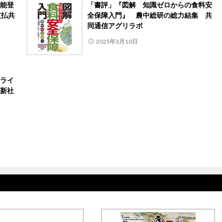
能登
「書評」『図解 知識ゼロからの食料安
支払共
全保障入門』 農中総研の総力結集 共
同通信アグリラボ
2025年3月10日
ライ
新社