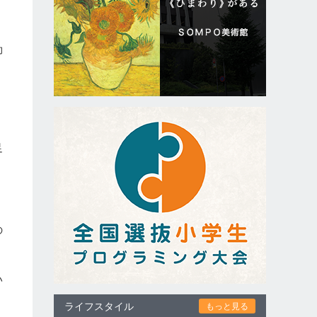
効
、
足
き
の
い
ライフスタイル
もっと見る