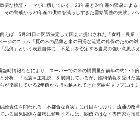
要な検証テーマが山積している。23年産と24年産の猛暑による
、その警戒から24年産の供給を減らしすぎた需給調整の失敗、パ
えば、5月31日に閣議決定して国会に提出された「食料・農業・
1ページのコラム「夏の米の品薄と米の円滑な流通の確保のための対
「品薄」という表題自体に「不足」を否定する当局の強い意思さ
臨時情報などにより、スーパーでの米の購買量が前年の約1・5倍
と分析、「地震＝主犯説」を展開しているが、臨時情報を受けた
らが指摘している2年前から持ち越されてきた需給ギャップにはま
供給責任を問われる「不都合な真実」には目をつぶり、流通の改
ている因果関係を厳密に解明するには、閣僚ではなく専門家を招