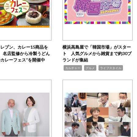
イレブン、カレー15商品を
横浜高島屋で「韓国市場」がスター
 名店監修から冷製うどん
ト 人気グルメから雑貨まで約30ブ
のカレーフェス”を開催中
ランドが集結
,
,
,
カルチャー
グルメ
ライフスタイル