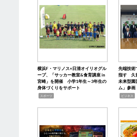
横浜F・マリノス×日清オイリオグル
先端技術
ープ、「サッカー教室&食育講座 in
指す 久
宮崎」を開催 小学1年生～3年生の
未来型園
身体づくりをサポート
ム」参画
,
,
,
スポーツ
ビジネス