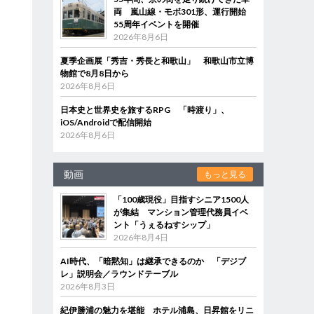
両 嵐山線・モボ301形、運行開始
55周年イベントを開催
2026年8月6日
夏季企画展「秀吉・秀長と和歌山」 和歌山市立博
物館で8月8日から
2026年8月6日
日本史と世界史を旅するRPG 「時渡り」、
iOS/Androidで配信開始
2026年8月6日
動画
もっと見る
「100歳現役」目指すシニア1500人
が集結 マンション管理代務員イベ
ント「うぇるねすシップ」
2026年8月4日
AI時代、「暗黙知」は継承できるのか 「デジブ
レ」説明会／ラウンドテーブル
2026年8月3日
紀伊勝浦の魅力を堪能 ホテル浦島、日昇館をリニ