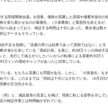
関する関係閣僚会議」を招集、価格が高騰した原因や備蓄米放出の
格を落ち着かせるのが最優先」（小泉農相）と緊急性を訴えるが
前から始まっており、検証する時間は十分にあった。農水省は数カ
的なデータもそろっている。
供給不足を指摘し「流通の滞りは結果であって原因ではない」と主
農水省が公表している「需給計画」を基に、約28万トンの供給不
トンと、先行して値上がりしたパンからの転換による需要約10万ト
41万トンの需給ギャップがあったと試算している。
でいる。もちろん流通にも問題がある。しかし、「小泉放出」を
めている。このままでは「供給は十分になされている」（6月2日
見解が正当化される。
」（同）と、減反政策の見直しを掲げ、増産に転じる姿勢を示して
足の検証作業とは時間軸がずれている。