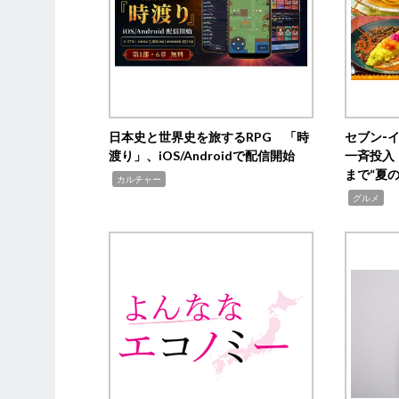
日本史と世界史を旅するRPG 「時
セブン‐
渡り」、iOS/Androidで配信開始
一斉投入
まで“夏
,
カルチャー
,
グルメ