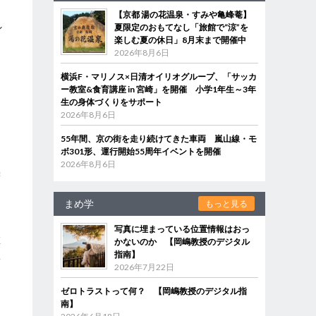
【京都 湯の花温泉・すみや亀峰菴】
ン
夏限定のおもてなし「旅館で“涼”を
楽しむ夏の休日」8月末まで開催中
2026年8月6日
横浜F・マリノス×日清オイリオグループ、「サッカ
ー教室&食育講座 in 宮崎」を開催 小学1年生～3年
生の身体づくりをサポート
え
2026年8月6日
55年間、京の街を走り続けてきた車両 嵐山線・モ
ボ301形、運行開始55周年イベントを開催
2026年8月6日
需
まめ学
もっと見る
写真に埋まっている位置情報はおっ
革
かないのか 【岡嶋教授のデジタル
指南】
集
2026年7月22日
ゼロトラストって何？ 【岡嶋教授のデジタル指
南】