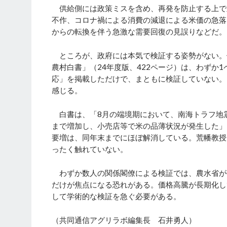
供給側には政策ミスを含め、再発を防止する上で重
不作、コロナ禍による消費の減退による米価の急落
からの転換を伴う急激な需要回復の見誤りなどだ。
ところが、政府には本気で検証する姿勢がない。例
農村白書」（24年度版、422ページ）は、わずか
応」を掲載しただけで、まともに検証していない。
感じる。
白書は、「8月の端境期において、南海トラフ地震
まで増加し、小売店等で米の品薄状況が発生した」
要増は、同年末までにほぼ解消している。荒幡教授
ったく触れていない。
わずか数人の関係閣僚による検証では、農水省が
だけが焦点になる恐れがある。価格高騰が長期化し
して学術的な検証を急ぐ必要がある。
（共同通信アグリラボ編集長 石井勇人）