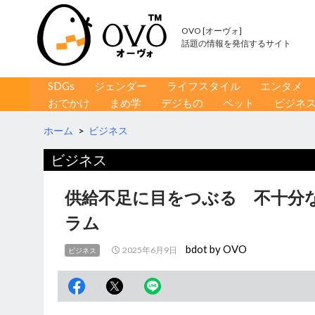
OVO [オーヴォ]
話題の情報を発信するサイト
コンテンツへ移動
検
SDGs
ジェンダー
ライフスタイル
エンタメ
索
おでかけ
まめ学
デジもの
ペット
ビジネ
ホーム
>
ビジネス
ビジネス
供給不足に目をつぶる 不十分
ラム
bdot by OVO
2025年6月9日
ビジネス