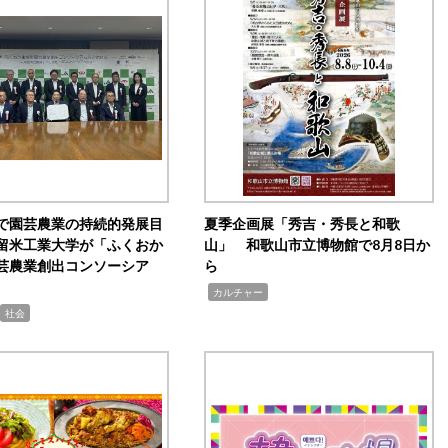
で園芸農業の持続的発展目
夏季企画展「秀吉・秀長と和歌
留米工業大学が「ふくおか
山」 和歌山市立博物館で8月8日か
芸農業創出コンソーシア
ら
,
カルチャー
社会