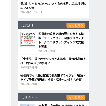
春だけじゃもったいないさくらの名所、加治川で秋
のマルシェ
2025年10月23日
ふむふむ
もっと見る
四日市の公害克服の歴史を伝える絵
本『スモックリン』制作プロジェク
ト クラウドファンディングで支援
を募集
2026年8月5日
「中東発」値上げラッシュが本格化 飲食料品値上
げ、約3年ぶりの多さに
2026年8月4日
物価高でも「夏は家族で長距離ドライブ」 宿泊ド
ライブ予算4万円超、渋滞・猛暑への備えも必須
2026年8月3日
カルチャー
もっと見る
55年間、京の街を走り続けてきた車