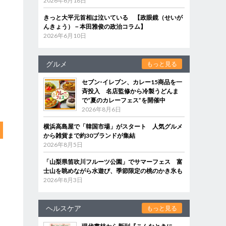
2026年6月18日
きっと大平元首相は泣いている 【政眼鏡（せいが
んきょう）－本田雅俊の政治コラム】
2026年6月10日
グルメ
もっと見る
セブン‐イレブン、カレー15商品を一
斉投入 名店監修から冷製うどんま
で“夏のカレーフェス”を開催中
2026年8月6日
横浜高島屋で「韓国市場」がスタート 人気グルメ
から雑貨まで約30ブランドが集結
2026年8月5日
「山梨県笛吹川フルーツ公園」でサマーフェス 富
士山を眺めながら水遊び、季節限定の桃のかき氷も
2026年8月3日
ヘルスケア
もっと見る