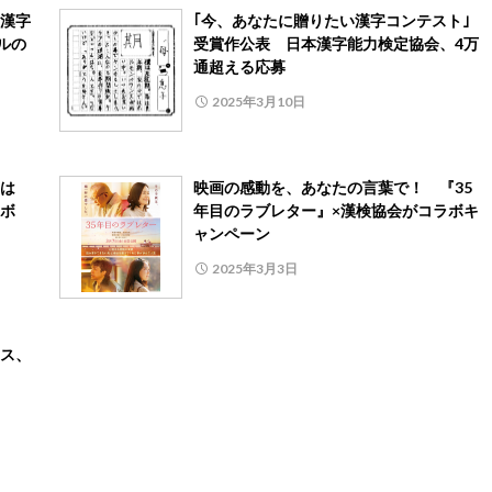
漢字
｢今、あなたに贈りたい漢字コンテスト｣
ルの
受賞作公表 日本漢字能力検定協会、4万
通超える応募
2025年3月10日
は
映画の感動を、あなたの言葉で！ 『35
ボ
年目のラブレター』×漢検協会がコラボキ
ャンペーン
2025年3月3日
ス、