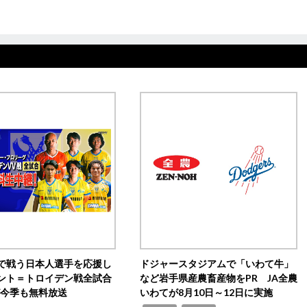
で戦う日本人選手を応援し
ドジャースタジアムで「いわて牛」
ント＝トロイデン戦全試合
など岩手県産農畜産物をPR JA全農
0が今季も無料放送
いわてが8月10日～12日に実施