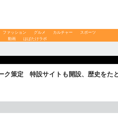
ファッション
グルメ
カルチャー
スポーツ
ス
動画
はばたけラボ
マーク策定 特設サイトも開設、歴史をた