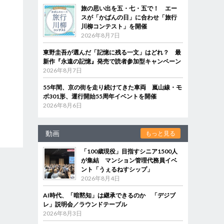
旅の思い出を五・七・五で！ エー
スが「かばんの日」に合わせ「旅行
川柳コンテスト」を開催
2026年8月7日
東野圭吾が選んだ「記憶に残る一文」はどれ？ 最
新作『永遠の記憶』発売で読者参加型キャンペーン
2026年8月7日
55年間、京の街を走り続けてきた車両 嵐山線・モ
ボ301形、運行開始55周年イベントを開催
2026年8月6日
動画
もっと見る
「100歳現役」目指すシニア1500人
が集結 マンション管理代務員イベ
ント「うぇるねすシップ」
2026年8月4日
AI時代、「暗黙知」は継承できるのか 「デジブ
レ」説明会／ラウンドテーブル
2026年8月3日