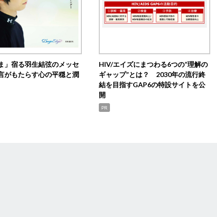
ま」宿る羽生結弦のメッセ
HIV/エイズにまつわる6つの“理解の
言がもたらす心の平穏と潤
ギャップ”とは？ 2030年の流行終
結を目指すGAP6の特設サイトを公
開
PR