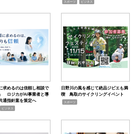
,
,
スポーツ
ビジネス
Iに求めるのは信頼し相談で
日野川の風を感じて絶品ジビエも満
」 ロジカがAI事業者と導
喫 鳥取のサイクリングイベント
共通指針案を策定へ
,
スポーツ
ビジネス