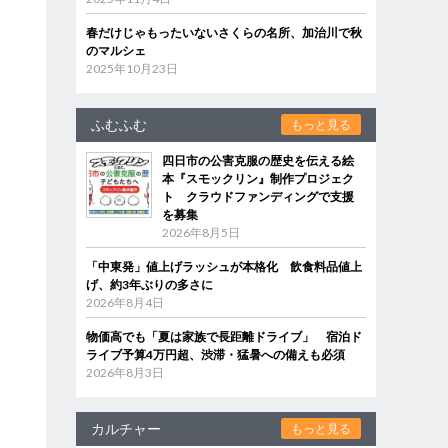
春だけじゃもったいないさくらの名所、加治川で秋
のマルシェ
2025年10月23日
ふむふむ
もっと見る
四日市の公害克服の歴史を伝える絵
本『スモックリン』制作プロジェク
ト クラウドファンディングで支援
を募集
2026年8月5日
「中東発」値上げラッシュが本格化 飲食料品値上
げ、約3年ぶりの多さに
2026年8月4日
物価高でも「夏は家族で長距離ドライブ」 宿泊ド
ライブ予算4万円超、渋滞・猛暑への備えも必須
2026年8月3日
カルチャー
もっと見る