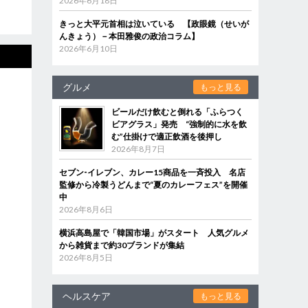
2026年6月18日
きっと大平元首相は泣いている 【政眼鏡（せいが
んきょう）－本田雅俊の政治コラム】
2026年6月10日
グルメ
もっと見る
ビールだけ飲むと倒れる「ふらつく
ビアグラス」発売 “強制的に水を飲
む”仕掛けで適正飲酒を後押し
2026年8月7日
セブン‐イレブン、カレー15商品を一斉投入 名店
監修から冷製うどんまで“夏のカレーフェス”を開催
中
2026年8月6日
横浜高島屋で「韓国市場」がスタート 人気グルメ
から雑貨まで約30ブランドが集結
2026年8月5日
ヘルスケア
もっと見る