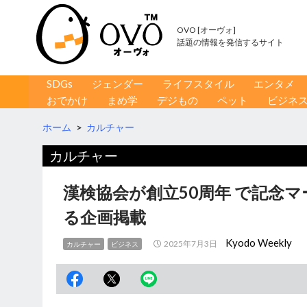
OVO [オーヴォ]
話題の情報を発信するサイト
コンテンツへ移動
検
SDGs
ジェンダー
ライフスタイル
エンタメ
索
おでかけ
まめ学
デジもの
ペット
ビジネ
ホーム
>
カルチャー
カルチャー
漢検協会が創立50周年 で記念
る企画掲載
Kyodo Weekly
2025年7月3日
カルチャー
ビジネス