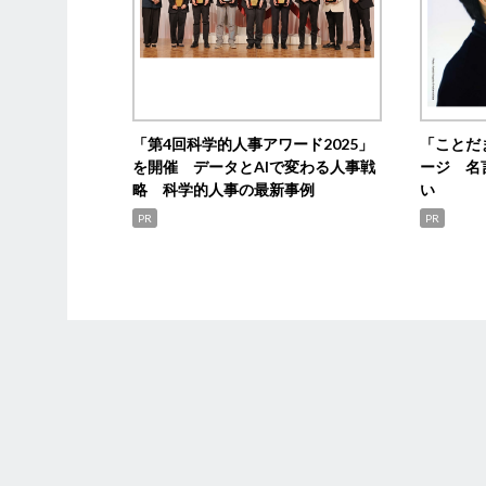
「第4回科学的人事アワード2025」
「ことだ
を開催 データとAIで変わる人事戦
ージ 名
略 科学的人事の最新事例
い
PR
PR