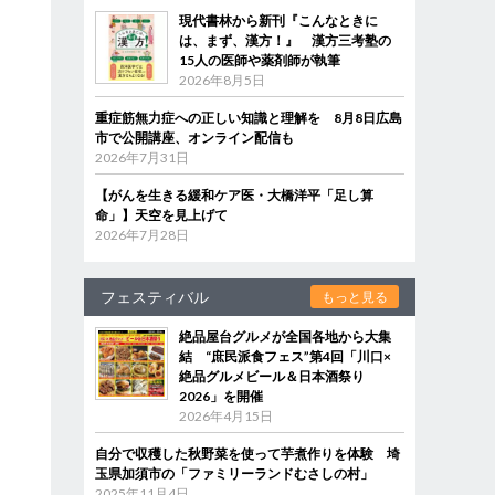
現代書林から新刊『こんなときに
は、まず、漢方！』 漢方三考塾の
15人の医師や薬剤師が執筆
2026年8月5日
重症筋無力症への正しい知識と理解を 8月8日広島
市で公開講座、オンライン配信も
2026年7月31日
【がんを生きる緩和ケア医・大橋洋平「足し算
命」】天空を見上げて
2026年7月28日
フェスティバル
もっと見る
絶品屋台グルメが全国各地から大集
結 “庶民派食フェス”第4回「川口×
絶品グルメビール＆日本酒祭り
2026」を開催
2026年4月15日
自分で収穫した秋野菜を使って芋煮作りを体験 埼
玉県加須市の「ファミリーランドむさしの村」
2025年11月4日