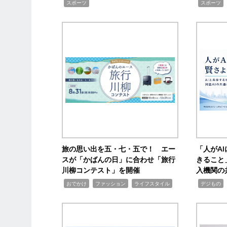
,
,
スポーツ
スポーツ
旅の思い出を五・七・五で！ エー
「人がA
スが「かばんの日」に合わせ「旅行
きること
川柳コンテスト」を開催
入機関の
,
,
,
,
,
おでかけ
ファッション
ライフスタイル
デジもの