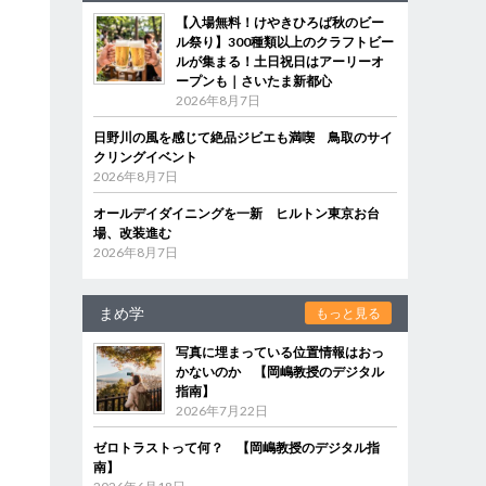
【入場無料！けやきひろば秋のビー
ル祭り】300種類以上のクラフトビー
ルが集まる！土日祝日はアーリーオ
ープンも｜さいたま新都心
2026年8月7日
日野川の風を感じて絶品ジビエも満喫 鳥取のサイ
クリングイベント
2026年8月7日
オールデイダイニングを一新 ヒルトン東京お台
場、改装進む
2026年8月7日
まめ学
もっと見る
写真に埋まっている位置情報はおっ
かないのか 【岡嶋教授のデジタル
指南】
2026年7月22日
ゼロトラストって何？ 【岡嶋教授のデジタル指
南】