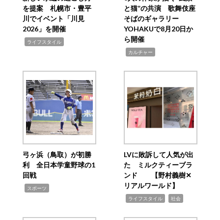
を提案 札幌市・豊平
と猫”の共演 歌舞伎座
川でイベント「川見
そばのギャラリー
2026」を開催
YOHAKUで8月20日か
ら開催
,
ライフスタイル
,
カルチャー
弓ヶ浜（鳥取）が初勝
LVに敗訴して人気が出
利 全日本学童野球の1
た ミルクティーブラ
回戦
ンド 【野村義樹✕
リアルワールド】
,
スポーツ
,
,
ライフスタイル
社会