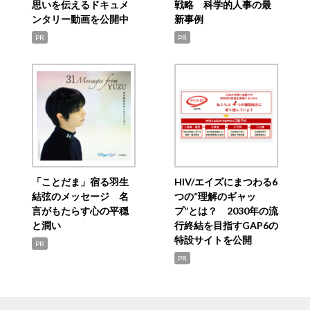
思いを伝えるドキュメ
戦略 科学的人事の最
ンタリー動画を公開中
新事例
PR
PR
「ことだま」宿る羽生
HIV/エイズにまつわる6
結弦のメッセージ 名
つの“理解のギャッ
言がもたらす心の平穏
プ”とは？ 2030年の流
と潤い
行終結を目指すGAP6の
特設サイトを公開
PR
PR