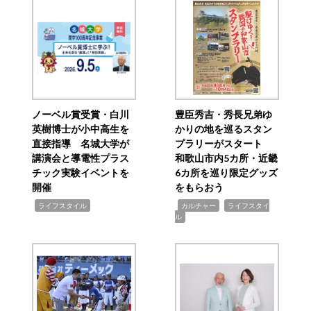
ノーベル賞受賞・白川
豊臣秀吉・秀長兄弟ゆ
英樹博士が小中高生を
かりの地を巡るスタン
直接指導 名城大学が
プラリーがスタート
講演会と導電性プラス
和歌山市内5カ所・近畿
チック実験イベントを
6カ所を巡り限定グッズ
開催
をもらおう
,
,
,
ライフスタイル
カルチャー
ライフスタイ
ル