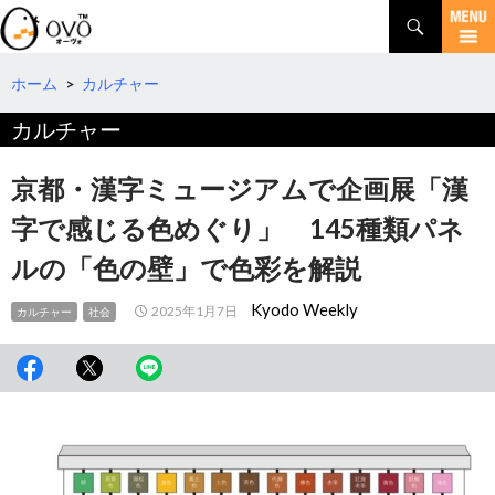
検
索
コ
ン
テ
ホーム
>
カルチャー
ン
カルチャー
ツ
へ
移
京都・漢字ミュージアムで企画展「漢
動
字で感じる色めぐり」 145種類パネ
ルの「色の壁」で色彩を解説
Kyodo Weekly
2025年1月7日
カルチャー
社会