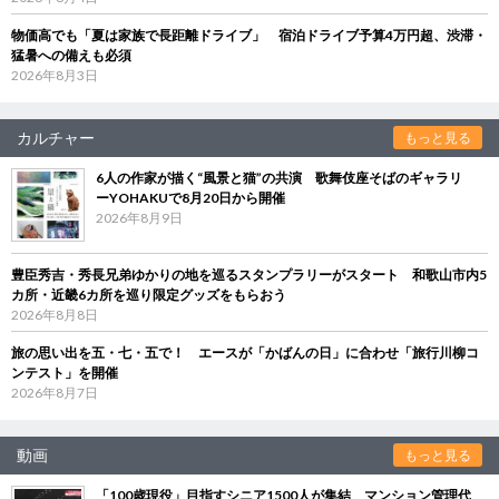
物価高でも「夏は家族で長距離ドライブ」 宿泊ドライブ予算4万円超、渋滞・
猛暑への備えも必須
2026年8月3日
カルチャー
もっと見る
6人の作家が描く“風景と猫”の共演 歌舞伎座そばのギャラリ
ーYOHAKUで8月20日から開催
2026年8月9日
豊臣秀吉・秀長兄弟ゆかりの地を巡るスタンプラリーがスタート 和歌山市内5
カ所・近畿6カ所を巡り限定グッズをもらおう
2026年8月8日
旅の思い出を五・七・五で！ エースが「かばんの日」に合わせ「旅行川柳コ
ンテスト」を開催
2026年8月7日
動画
もっと見る
「100歳現役」目指すシニア1500人が集結 マンション管理代