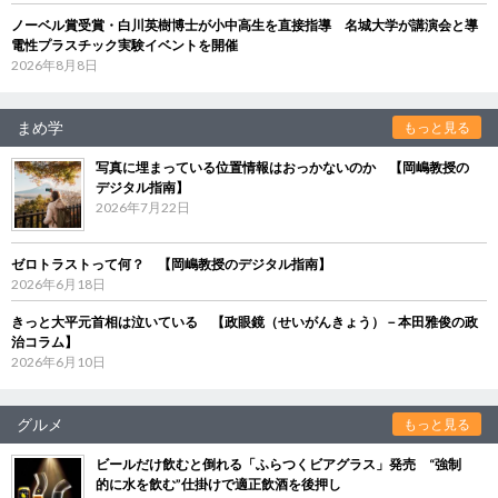
ノーベル賞受賞・白川英樹博士が小中高生を直接指導 名城大学が講演会と導
電性プラスチック実験イベントを開催
2026年8月8日
まめ学
もっと見る
写真に埋まっている位置情報はおっかないのか 【岡嶋教授の
デジタル指南】
2026年7月22日
ゼロトラストって何？ 【岡嶋教授のデジタル指南】
2026年6月18日
きっと大平元首相は泣いている 【政眼鏡（せいがんきょう）－本田雅俊の政
治コラム】
2026年6月10日
グルメ
もっと見る
ビールだけ飲むと倒れる「ふらつくビアグラス」発売 “強制
的に水を飲む”仕掛けで適正飲酒を後押し