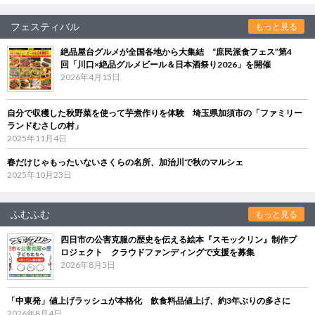
フェスティバル
もっと見る
絶品屋台グルメが全国各地から大集結 “庶民派食フェス”第4
回「川口×絶品グルメビール＆日本酒祭り2026」を開催
2026年4月15日
自分で収穫した秋野菜を使って芋煮作りを体験 埼玉県加須市の「ファミリー
ランドむさしの村」
2025年11月4日
春だけじゃもったいないさくらの名所、加治川で秋のマルシェ
2025年10月23日
ふむふむ
もっと見る
四日市の公害克服の歴史を伝える絵本『スモックリン』制作プ
ロジェクト クラウドファンディングで支援を募集
2026年8月5日
「中東発」値上げラッシュが本格化 飲食料品値上げ、約3年ぶりの多さに
2026年8月4日