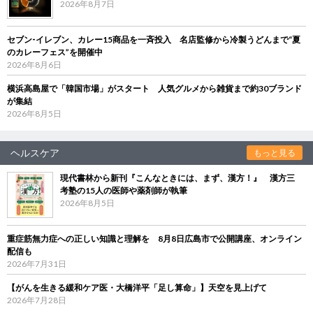
2026年8月7日
セブン‐イレブン、カレー15商品を一斉投入 名店監修から冷製うどんまで“夏
のカレーフェス”を開催中
2026年8月6日
横浜高島屋で「韓国市場」がスタート 人気グルメから雑貨まで約30ブランド
が集結
2026年8月5日
ヘルスケア
もっと見る
現代書林から新刊『こんなときには、まず、漢方！』 漢方三
考塾の15人の医師や薬剤師が執筆
2026年8月5日
重症筋無力症への正しい知識と理解を 8月8日広島市で公開講座、オンライン
配信も
2026年7月31日
【がんを生きる緩和ケア医・大橋洋平「足し算命」】天空を見上げて
2026年7月28日