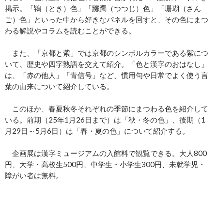
掲示。「鴇（とき）色」「躑躅（つつじ）色」「珊瑚（さん
ご）色」といった中から好きなパネルを回すと、その色にまつ
わる解説やコラムを読むことができる。
また、「京都と紫」では京都のシンボルカラーである紫につ
いて、歴史や四字熟語を交えて紹介。「色と漢字のおはなし」
は、「赤の他人」「青信号」など、慣用句や日常でよく使う言
葉の由来について紹介している。
このほか、春夏秋冬それぞれの季節にまつわる色を紹介して
いる。前期（25年1月26日まで）は「秋・冬の色」、後期（1
月29日～5月6日）は「春・夏の色」について紹介する。
企画展は漢字ミュージアムの入館料で観覧できる。大人800
円、大学・高校生500円、中学生・小学生300円、未就学児・
障がい者は無料。