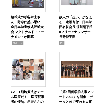
始球式の杉谷拳士さ
故人の「想い」かなえ
ん、野球に熱い思い
る 遺贈寄付 日本財
全日本学童軟式野球大
団名誉会長 笹川陽平氏
会 マクドナルド・トー
×フリーアナウンサー
ナメントが開幕
長野智子氏
,
スポーツ
PR
CAR T細胞療法はチー
「第4回科学的人事アワ
ム医療だ！ 医療従事
ード2025」を開催 デ
者の情熱、患者さんの
ータとAIで変わる人事