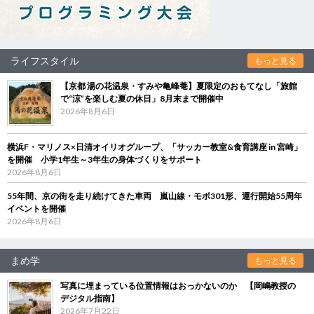
ライフスタイル
もっと見る
【京都 湯の花温泉・すみや亀峰菴】夏限定のおもてなし「旅館
で“涼”を楽しむ夏の休日」8月末まで開催中
2026年8月6日
横浜F・マリノス×日清オイリオグループ、「サッカー教室&食育講座 in 宮崎」
を開催 小学1年生～3年生の身体づくりをサポート
2026年8月6日
55年間、京の街を走り続けてきた車両 嵐山線・モボ301形、運行開始55周年
イベントを開催
2026年8月6日
まめ学
もっと見る
写真に埋まっている位置情報はおっかないのか 【岡嶋教授の
デジタル指南】
2026年7月22日