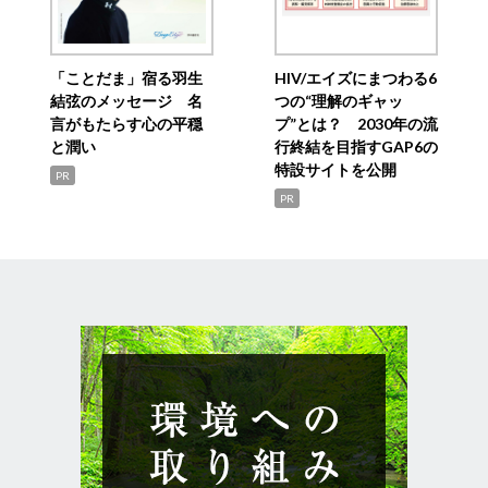
「ことだま」宿る羽生
HIV/エイズにまつわる6
結弦のメッセージ 名
つの“理解のギャッ
言がもたらす心の平穏
プ”とは？ 2030年の流
と潤い
行終結を目指すGAP6の
特設サイトを公開
PR
PR