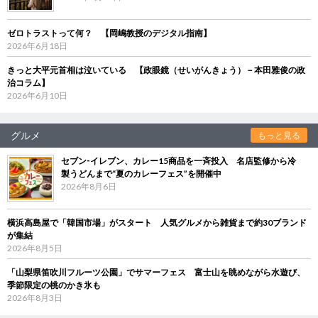
ゼロトラストって何？ 【岡嶋教授のデジタル指南】
2026年6月18日
きっと大平元首相は泣いている 【政眼鏡（せいがんきょう）－本田雅俊の政
治コラム】
2026年6月10日
グルメ
もっと見る
セブン‐イレブン、カレー15商品を一斉投入 名店監修から冷
製うどんまで“夏のカレーフェス”を開催中
2026年8月6日
横浜高島屋で「韓国市場」がスタート 人気グルメから雑貨まで約30ブランド
が集結
2026年8月5日
「山梨県笛吹川フルーツ公園」でサマーフェス 富士山を眺めながら水遊び、
季節限定の桃のかき氷も
2026年8月3日