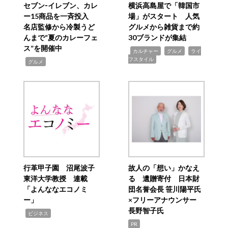
セブン‐イレブン、カレ
横浜高島屋で「韓国市
ー15商品を一斉投入
場」がスタート 人気
名店監修から冷製うど
グルメから雑貨まで約
んまで“夏のカレーフェ
30ブランドが集結
ス”を開催中
,
,
,
カルチャー
グルメ
ライ
フスタイル
,
グルメ
行革甲子園 沼尾波子
故人の「想い」かなえ
東洋大学教授 連載
る 遺贈寄付 日本財
「よんななエコノミ
団名誉会長 笹川陽平氏
ー」
×フリーアナウンサー
長野智子氏
,
ビジネス
PR