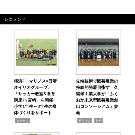
レコメンド
横浜F・マリノス×日清
先端技術で園芸農業の
オイリオグループ、
持続的発展目指す 久
「サッカー教室&食育
留米工業大学が「ふく
講座 in 宮崎」を開催
おか未来型園芸農業創
小学1年生～3年生の身
出コンソーシアム」参
体づくりをサポート
画
,
,
,
スポーツ
ビジネス
社会