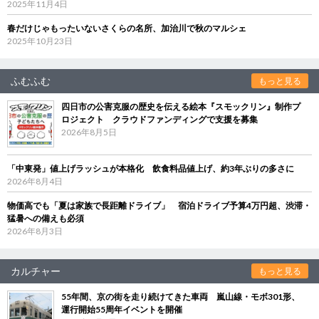
2025年11月4日
春だけじゃもったいないさくらの名所、加治川で秋のマルシェ
2025年10月23日
ふむふむ
もっと見る
四日市の公害克服の歴史を伝える絵本『スモックリン』制作プ
ロジェクト クラウドファンディングで支援を募集
2026年8月5日
「中東発」値上げラッシュが本格化 飲食料品値上げ、約3年ぶりの多さに
2026年8月4日
物価高でも「夏は家族で長距離ドライブ」 宿泊ドライブ予算4万円超、渋滞・
猛暑への備えも必須
2026年8月3日
カルチャー
もっと見る
55年間、京の街を走り続けてきた車両 嵐山線・モボ301形、
運行開始55周年イベントを開催