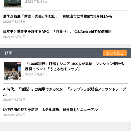
2026年8月6日
夏季企画展「秀吉・秀長と和歌山」 和歌山市立博物館で8月8日から
2026年8月6日
日本史と世界史を旅するRPG 「時渡り」、iOS/Androidで配信開始
2026年8月6日
動画
もっと見る
「100歳現役」目指すシニア1500人が集結 マンション管理代
務員イベント「うぇるねすシップ」
2026年8月4日
AI時代、「暗黙知」は継承できるのか 「デジブレ」説明会／ラウンドテーブ
ル
2026年8月3日
紀伊勝浦の魅力を堪能 ホテル浦島、日昇館をリニューアル
2026年8月3日