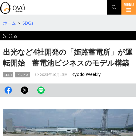
検
索
コ
ン
テ
ホーム
>
SDGs
ン
SDGs
ツ
へ
移
出光など4社開発の「姫路蓄電所」が運
動
転開始 蓄電池ビジネスのモデル構築
Kyodo Weekly
2025年10月15日
SDGs
ビジネス