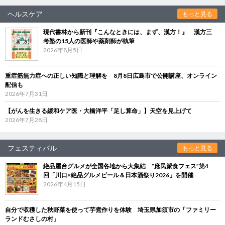
ヘルスケア
もっと見る
現代書林から新刊『こんなときには、まず、漢方！』 漢方三
考塾の15人の医師や薬剤師が執筆
2026年8月5日
重症筋無力症への正しい知識と理解を 8月8日広島市で公開講座、オンライン
配信も
2026年7月31日
【がんを生きる緩和ケア医・大橋洋平「足し算命」】天空を見上げて
2026年7月28日
フェスティバル
もっと見る
絶品屋台グルメが全国各地から大集結 “庶民派食フェス”第4
回「川口×絶品グルメビール＆日本酒祭り2026」を開催
2026年4月15日
自分で収穫した秋野菜を使って芋煮作りを体験 埼玉県加須市の「ファミリー
ランドむさしの村」