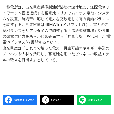
蓄電所は、出光興産兵庫製油所跡地の遊休地に、送配電ネッ
トワークへ直接接続する蓄電池（リチウムイオン電池）システ
ムを設置。時間帯に応じて電力を充放電して電力需給バランス
を調整する。蓄電容量は48MWh（メガワット時）。電力の需
給バランスをリアルタイムで調整する「需給調整市場」や将来
の発電供給力をあらかじめ確保する「容量市場」を活用した“蓄
電池ビジネス”を展開するという。
出光興産は「これまで培った電力・再生可能エネルギー事業の
ノウハウや人材を活用し、蓄電池を用いたビジネスの収益モデ
ルの確立を目指す」としている。