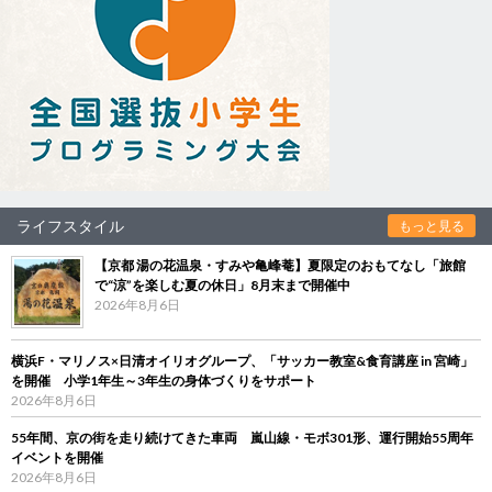
ライフスタイル
もっと見る
【京都 湯の花温泉・すみや亀峰菴】夏限定のおもてなし「旅館
で“涼”を楽しむ夏の休日」8月末まで開催中
2026年8月6日
横浜F・マリノス×日清オイリオグループ、「サッカー教室&食育講座 in 宮崎」
を開催 小学1年生～3年生の身体づくりをサポート
2026年8月6日
55年間、京の街を走り続けてきた車両 嵐山線・モボ301形、運行開始55周年
イベントを開催
2026年8月6日