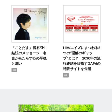
「ことだま」宿る羽生
HIV/エイズにまつわる6
結弦のメッセージ 名
つの“理解のギャッ
言がもたらす心の平穏
プ”とは？ 2030年の流
と潤い
行終結を目指すGAP6の
特設サイトを公開
PR
PR