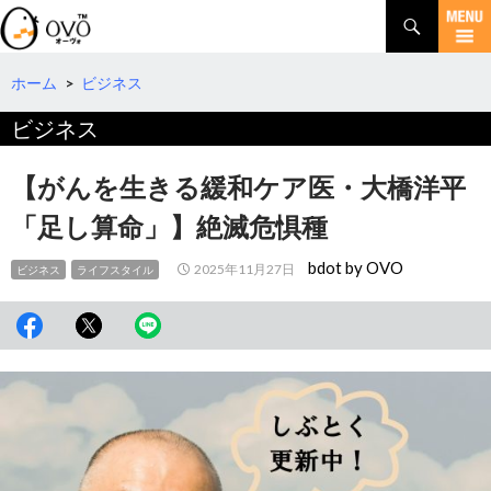
検
索
コ
ン
テ
ホーム
>
ビジネス
ン
ビジネス
ツ
へ
移
【がんを生きる緩和ケア医・大橋洋平
動
「足し算命」】絶滅危惧種
bdot by OVO
2025年11月27日
ビジネス
ライフスタイル