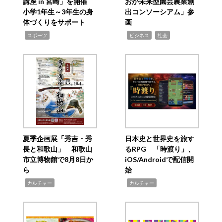
講座 in 宮崎」を開催
おか未来型園芸農業創
小学1年生～3年生の身
出コンソーシアム」参
体づくりをサポート
画
,
,
,
スポーツ
ビジネス
社会
夏季企画展「秀吉・秀
日本史と世界史を旅す
長と和歌山」 和歌山
るRPG 「時渡り」、
市立博物館で8月8日か
iOS/Androidで配信開
ら
始
,
,
カルチャー
カルチャー