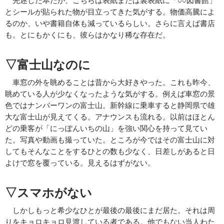
とシールが貼られた物が目立ってきた気がする。物価高騰によ
るのか、いや書籍自体も減っているらしい。さらに言えば書店
も。とにもかくにも、彼らはかなり稀な存在だ。
▽富士山なのに
車窓の外を眺めることは昔から大好きやった。これも昨今、
眺めている人が少なくなったような気がする。例えば車窓の景
色ではナンバーワンの富士山。新幹線に乗車すると静岡県で雄
大な富士山が見えてくる。アナウンスも流れる。以前はほとん
どの乗客が「にっぽんいちの山」を強い関心を持って見てい
た。写真や動画も撮っていた。ところが今ではその富士山に対
してもそんなことをするひとの数も少なく、日差しがあると日
よけで窓を覆っている。見えるはずがない。
▽スマホがない
しかしもっと希少なひとが最後の最後にまだ居た。それは周
りをキョロキョロ見渡している者である。他でもない当人わた