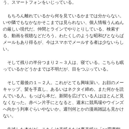
う、スマートフォンをいじっている。
もちろん離れているから何を見ているかまでは分からない。
いや隣でもなかなかそこまでは見られない、個人情報うんぬん
の厳しい現代だ。仲間とラインでやりとりしている、検索す
る、動画を視聴などだろう。わたくしのような昭和びとならば
メールもあり得るが、今はスマホでメールする者は少ないらし
い。
そして残りの半分つまり２～３人は、寝ている。こちらも眠
っているかどうかまでは不明だが、目をつぶっている。
そして最後の１～２人。これがとても興味深い。お顔のメー
キャップ、髪を手直し、あるいはネクタイ締め。また何かを読
んでいる人。もっぱら本だ。新聞を広げている人はほとんど見
なくなった。赤ペン片手にとなると、週末に競馬場やウインズ
へ向かう列車ぐらいやないか。週刊何とかの漫画雑誌も見かけ
ない。
先述した本だが、こちらは表紙または裏表紙に「○○図書館」