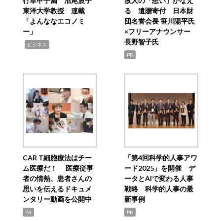
行革甲子園 沼尾波子
故人の「想い」かなえ
東洋大学教授 連載
る 遺贈寄付 日本財
「よんななエコノミ
団名誉会長 笹川陽平氏
ー」
×フリーアナウンサー
長野智子氏
,
ビジネス
PR
CAR T細胞療法はチー
「第4回科学的人事アワ
ム医療だ！ 医療従事
ード2025」を開催 デ
者の情熱、患者さんの
ータとAIで変わる人事
思いを伝えるドキュメ
戦略 科学的人事の最
ンタリー動画を公開中
新事例
PR
PR