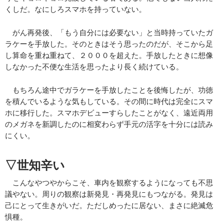
くしだ。なにしろスマホを持っていない。
がん再発後、「もう自分には必要ない」と当時持っていたガ
ラケーを手放した。そのときはそう思ったのだが、そこから足
し算命を重ね重ねて、２０００を超えた。手放したときに想像
しなかった不便な生活を思ったより長く続けている。
もちろん途中でガラケーを手放したことを後悔したが、功徳
を積んでいるような気もしている。その間に時代は完全にスマ
ホに移行した。スマホデビューすらしたことがなく、遠近両用
のメガネを新調したのに相変わらず手元の活字を十分には読み
にくい。
▽世知辛い
こんなやつやからこそ、車内を観察するようになっても不思
議やない。周りの観察は新発見・再発見にもつながる。発見は
己にとって生きがいだ。ただしめったに居ない、まさに絶滅危
惧種。