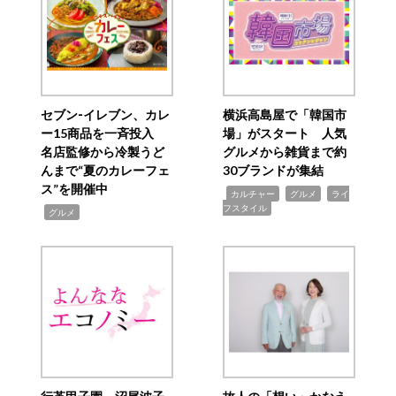
セブン‐イレブン、カレ
横浜高島屋で「韓国市
ー15商品を一斉投入
場」がスタート 人気
名店監修から冷製うど
グルメから雑貨まで約
んまで“夏のカレーフェ
30ブランドが集結
ス”を開催中
,
,
,
カルチャー
グルメ
ライ
フスタイル
,
グルメ