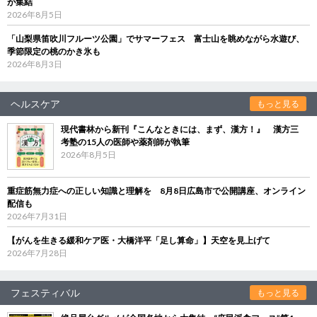
が集結
2026年8月5日
「山梨県笛吹川フルーツ公園」でサマーフェス 富士山を眺めながら水遊び、
季節限定の桃のかき氷も
2026年8月3日
ヘルスケア
もっと見る
現代書林から新刊『こんなときには、まず、漢方！』 漢方三
考塾の15人の医師や薬剤師が執筆
2026年8月5日
重症筋無力症への正しい知識と理解を 8月8日広島市で公開講座、オンライン
配信も
2026年7月31日
【がんを生きる緩和ケア医・大橋洋平「足し算命」】天空を見上げて
2026年7月28日
フェスティバル
もっと見る