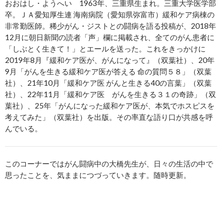
おおはし・ようへい 1963年、三重県生まれ。三重大学医学部
卒。ＪＡ愛知厚生連 海南病院（愛知県弥富市）緩和ケア病棟の
非常勤医師。稀少がん・ジストとの闘病を語る投稿が、2018年
12月に朝日新聞の読者「声」欄に掲載され、全てのがん患者に
「しぶとく生きて！」とエールを送った。これをきっかけに
2019年8月『緩和ケア医が、がんになって』（双葉社）、20年
9月「がんを生きる緩和ケア医が答える 命の質問５８」（双葉
社）、21年10月「緩和ケア医 がんと生きる40の言葉」（双葉
社）、22年11月「緩和ケア医 がんを生きる３１の奇跡」（双
葉社）、25年「がんになった緩和ケア医が、本気でホスピスを
考えてみた」（双葉社）を出版。その率直な語り口が共感を呼
んでいる。
このコーナーではがん闘病中の大橋先生が、日々の生活の中で
思ったことを、気ままにつづっていきます。随時更新。