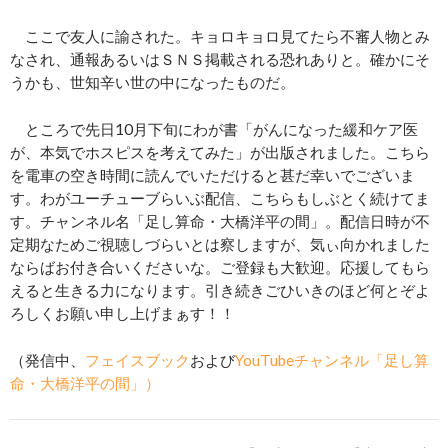
ここで友人に諭された。キョロキョロ見てたら不審人物とみ
なされ、通報あるいはＳＮＳ掲載される恐れありと。確かにそ
うかも、世知辛い世の中になったものだ。
ところで先日10月下旬にわが書「がんになった緩和ケア医
が、本気でホスピスを考えてみた」が出版されました。こちら
を電車の空き時間に読んでいただけると甚だ幸いでございま
す。わがユーチューブらいぶ配信、こちらもしぶとく続けてま
す。チャンネル名「足し算命・大橋洋平の間」。配信日時が不
定期なためご視聴しづらいとは察しますが、気ぃ向かれました
ならばお付き合いくださいな。ご登録も大歓迎。応援してもら
えると生きる力になります。引き続きごひいきのほど何とぞよ
ろしくお願い申し上げまぁす！！
（発信中、
フェイスブック
および
YouTubeチャンネル「足し算
命・大橋洋平の間」）