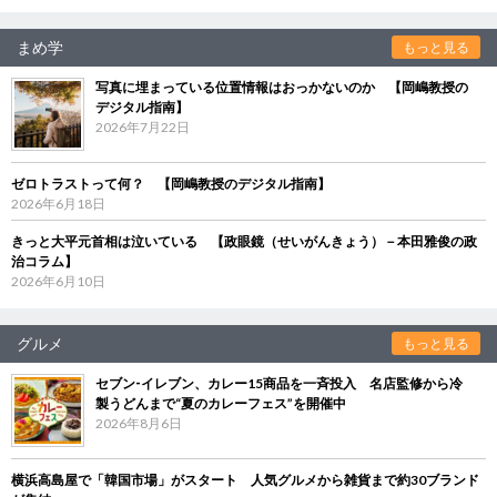
まめ学
もっと見る
写真に埋まっている位置情報はおっかないのか 【岡嶋教授の
デジタル指南】
2026年7月22日
ゼロトラストって何？ 【岡嶋教授のデジタル指南】
2026年6月18日
きっと大平元首相は泣いている 【政眼鏡（せいがんきょう）－本田雅俊の政
治コラム】
2026年6月10日
グルメ
もっと見る
セブン‐イレブン、カレー15商品を一斉投入 名店監修から冷
製うどんまで“夏のカレーフェス”を開催中
2026年8月6日
横浜高島屋で「韓国市場」がスタート 人気グルメから雑貨まで約30ブランド