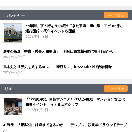
カルチャー
もっと見る
55年間、京の街を走り続けてきた車両 嵐山線・モボ301形、
運行開始55周年イベントを開催
2026年8月6日
夏季企画展「秀吉・秀長と和歌山」 和歌山市立博物館で8月8日から
2026年8月6日
日本史と世界史を旅するRPG 「時渡り」、iOS/Androidで配信開始
2026年8月6日
動画
もっと見る
「100歳現役」目指すシニア1500人が集結 マンション管理代
務員イベント「うぇるねすシップ」
2026年8月4日
AI時代、「暗黙知」は継承できるのか 「デジブレ」説明会／ラウンドテーブ
ル