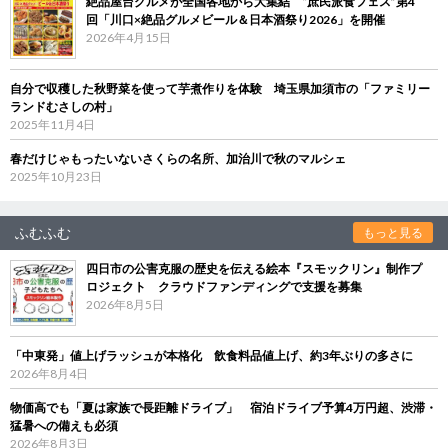
絶品屋台グルメが全国各地から大集結 “庶民派食フェス”第4
回「川口×絶品グルメビール＆日本酒祭り2026」を開催
2026年4月15日
自分で収穫した秋野菜を使って芋煮作りを体験 埼玉県加須市の「ファミリー
ランドむさしの村」
2025年11月4日
春だけじゃもったいないさくらの名所、加治川で秋のマルシェ
2025年10月23日
ふむふむ
もっと見る
四日市の公害克服の歴史を伝える絵本『スモックリン』制作プ
ロジェクト クラウドファンディングで支援を募集
2026年8月5日
「中東発」値上げラッシュが本格化 飲食料品値上げ、約3年ぶりの多さに
2026年8月4日
物価高でも「夏は家族で長距離ドライブ」 宿泊ドライブ予算4万円超、渋滞・
猛暑への備えも必須
2026年8月3日