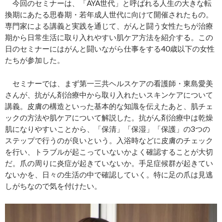
今回のセミナーは、「AYA世代」と呼ばれる人生の大きな転
換期にあたる思春期・若年成人世代に向けて開催されたもの。
専門家による講義と実践を通じて、がんと闘う女性たちが治療
期から日常生活に取り入れやすい肌ケア方法を紹介する。この
日のセミナーにはがんと闘いながら仕事をする40歳以下の女性
たちが参加した。
セミナーでは、まず第一三共ヘルスケアの看護師・東島愛美
さんが、抗がん剤治療中から取り入れたいスキンケアについて
講義。皮膚の構造といった基本的な知識を伝えたあと、肌チェ
ックの方法や肌ケアについて解説した。抗がん剤治療中は乾燥
肌になりやすいことから、「保清」「保湿」「保護」の3つの
ステップで行うのが良いという。入浴時などに皮膚のチェック
を行い、トラブルが起こっていないかよく確認することが大切
だ。爪の周りに炎症が起きていないか。手足症候群が起きてい
ないかを、日々の生活の中で確認していく。特に足の爪は見逃
しがちなので気を付けたい。