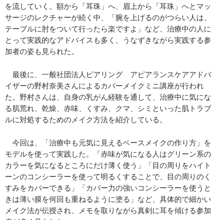
を流していく。額から「耳珠」へ、眉上から「耳珠」へとマッ
サージのレクチャーが続く中、「腕を上げるのがつらい人は、
テーブルに肘をついて行ったら楽ですよ」など、治療中の人に
とって実践的なアドバイスも多く、うなずきながら実践する参
加者の姿も見られた。
最後に、一般社団法人ピアリング アピアランスケアアドバ
イザーの野村奈美さんによるカバーメイクミニ講座が行われ
た。野村さんは、自身の乳がん経験を通して、治療中に気にな
る肌荒れ、乾燥、赤味、くすみ、クマ、シミといった肌トラブ
ルに対処するためのメイク方法を紹介している。
今回は、「治療中も元気に見えるベースメイクの作り方」を
モデルを使って実践した。「赤味が気になる人はグリーン系の
カラーを気になるところにだけ薄く使う」「目の周りをハイト
ーンのコンシーラーを使って明るくすることで、目の周りのく
すみをカバーできる」「カバー力の強いコンシーラーを使うと
きは薄い膜を何回も重ねるように塗る」など、具体的で細かい
メイク法が伝授され、メモを取りながら真剣に耳を傾ける参加