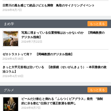
日野川の風を感じて絶品ジビエも満喫 鳥取のサイクリングイベント
2026年8月7日
まめ学
もっと見る
写真に埋まっている位置情報はおっかないのか 【岡嶋教授の
デジタル指南】
2026年7月22日
ゼロトラストって何？ 【岡嶋教授のデジタル指南】
2026年6月18日
きっと大平元首相は泣いている 【政眼鏡（せいがんきょう）－本田雅俊の政
治コラム】
2026年6月10日
グルメ
もっと見る
ビールだけ飲むと倒れる「ふらつくビアグラス」発売 “強制
的に水を飲む”仕掛けで適正飲酒を後押し
2026年8月7日