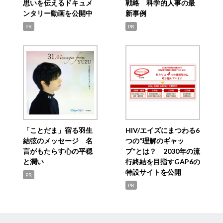
思いを伝えるドキュメ
戦略 科学的人事の最
ンタリー動画を公開中
新事例
PR
PR
「ことだま」宿る羽生
HIV/エイズにまつわる6
結弦のメッセージ 名
つの“理解のギャッ
言がもたらす心の平穏
プ”とは？ 2030年の流
と潤い
行終結を目指すGAP6の
特設サイトを公開
PR
PR