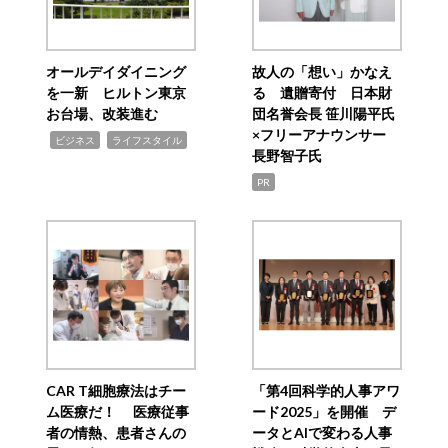
オールデイダイニング
故人の「想い」かなえ
を一新 ヒルトン東京
る 遺贈寄付 日本財
お台場、改装進む
団名誉会長 笹川陽平氏
×フリーアナウンサー
,
,
ビジネス
ライフスタイル
長野智子氏
PR
CAR T細胞療法はチー
「第4回科学的人事アワ
ム医療だ！ 医療従事
ード2025」を開催 デ
者の情熱、患者さんの
ータとAIで変わる人事