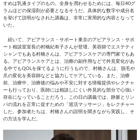
すめは乳液タイプのもの。全身を潤わせるためには、毎日40グ
ラムほどの保湿剤が必要となるそうだ。具体的な数字や成分名
を挙げて説明がなされた講義は、非常に実用的な内容となって
いた。
続いて、アピアランス・サポート東京のアピアランス・サポ
ート相談室室長の村橋紀有子さんが登壇。美容師でエステティ
シャンでもある村橋さんは、アピアランスケアの専門家でもあ
る。アピアランスケアとは、治療の副作用などで外見変化があ
る中でもQOLを保てるように行うもので、村橋さんは、脱毛や
爪の変化を美容師などと協力してケアしている。また、治療
前、治療中、治療後の悩みや不安に対する情報提供やレクチャ
ーも行っており、医師には相談しにくい外見的な部分で心強い
存在になっていることだろう。この日の講義では、静脈とリン
パの流れを正常に促すための「巡活マッサージ」をレクチャー
した。参加者たちは、村橋さんの説明を聞きながら実践し、そ
の方法を学んだ。