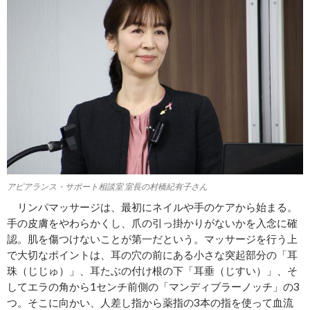
アピアランス・サポート相談室 室長の村橋紀有子さん
リンパマッサージは、最初にネイルや手のケアから始まる。
手の皮膚をやわらかくし、爪の引っ掛かりがないかを入念に確
認。肌を傷つけないことが第一だという。マッサージを行う上
で大切なポイントは、耳の穴の前にある小さな突起部分の「耳
珠（じじゅ）」、耳たぶの付け根の下「耳垂（じすい）」、そ
してエラの角から1センチ前側の「マンディブラーノッチ」の3
つ。そこに向かい、人差し指から薬指の3本の指を使って血流