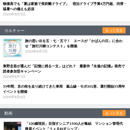
物価高でも「夏は家族で長距離ドライブ」 宿泊ドライブ予算4万円超、渋滞・
猛暑への備えも必須
2026年8月3日
カルチャー
もっと見る
旅の思い出を五・七・五で！ エースが「かばんの日」に合わ
せ「旅行川柳コンテスト」を開催
2026年8月7日
東野圭吾が選んだ「記憶に残る一文」はどれ？ 最新作『永遠の記憶』発売で
読者参加型キャンペーン
2026年8月7日
55年間、京の街を走り続けてきた車両 嵐山線・モボ301形、運行開始55周年
イベントを開催
2026年8月6日
動画
もっと見る
「100歳現役」目指すシニア1500人が集結 マンション管理代
務員イベント「うぇるねすシップ」