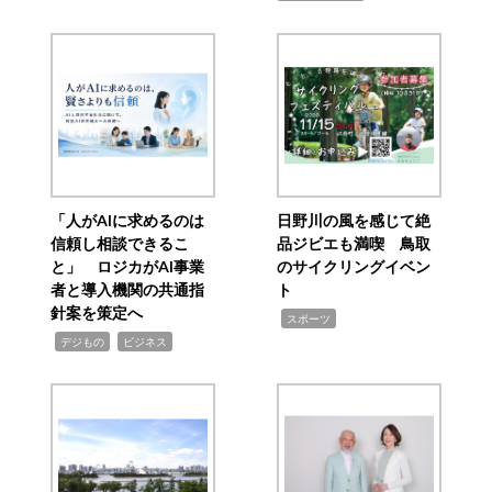
「人がAIに求めるのは
日野川の風を感じて絶
信頼し相談できるこ
品ジビエも満喫 鳥取
と」 ロジカがAI事業
のサイクリングイベン
者と導入機関の共通指
ト
針案を策定へ
,
スポーツ
,
,
デジもの
ビジネス