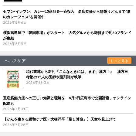
セブン‐イレブン、カレー15商品を一斉投入 名店監修から冷製うどんまで“夏
のカレーフェス”を開催中
2026年8月6日
横浜高島屋で「韓国市場」がスタート 人気グルメから雑貨まで約30ブランド
が集結
2026年8月5日
ヘルスケア
もっと見る
現代書林から新刊『こんなときには、まず、漢方！』 漢方三
考塾の15人の医師や薬剤師が執筆
2026年8月5日
重症筋無力症への正しい知識と理解を 8月8日広島市で公開講座、オンライン
配信も
2026年7月31日
【がんを生きる緩和ケア医・大橋洋平「足し算命」】天空を見上げて
2026年7月28日