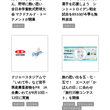
ん、野球に熱い思い
選手を応援しよう シ
全日本学童軟式野球大
ント＝トロイデン戦全
会 マクドナルド・トー
試合をBS10が今季も無
ナメントが開幕
料放送
,
,
スポーツ
スポーツ
ドジャースタジアムで
旅の思い出を五・七・
「いわて牛」など岩手
五で！ エースが「か
県産農畜産物をPR JA
ばんの日」に合わせ
全農いわてが8月10日～
「旅行川柳コンテス
12日に実施
ト」を開催
,
,
,
,
,
スポーツ
ビジネス
おでかけ
ファッション
ライフスタイル