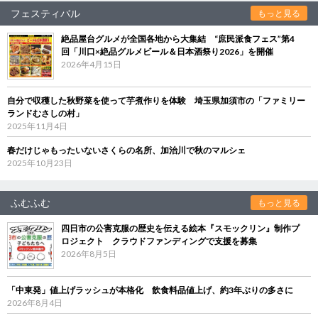
フェスティバル
もっと見る
絶品屋台グルメが全国各地から大集結 “庶民派食フェス”第4
回「川口×絶品グルメビール＆日本酒祭り2026」を開催
2026年4月15日
自分で収穫した秋野菜を使って芋煮作りを体験 埼玉県加須市の「ファミリー
ランドむさしの村」
2025年11月4日
春だけじゃもったいないさくらの名所、加治川で秋のマルシェ
2025年10月23日
ふむふむ
もっと見る
四日市の公害克服の歴史を伝える絵本『スモックリン』制作プ
ロジェクト クラウドファンディングで支援を募集
2026年8月5日
「中東発」値上げラッシュが本格化 飲食料品値上げ、約3年ぶりの多さに
2026年8月4日