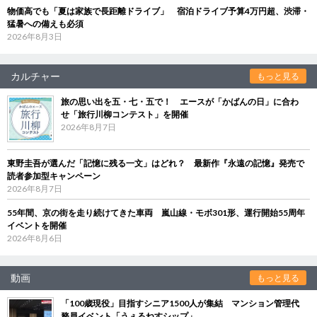
物価高でも「夏は家族で長距離ドライブ」 宿泊ドライブ予算4万円超、渋滞・
猛暑への備えも必須
2026年8月3日
カルチャー
もっと見る
旅の思い出を五・七・五で！ エースが「かばんの日」に合わ
せ「旅行川柳コンテスト」を開催
2026年8月7日
東野圭吾が選んだ「記憶に残る一文」はどれ？ 最新作『永遠の記憶』発売で
読者参加型キャンペーン
2026年8月7日
55年間、京の街を走り続けてきた車両 嵐山線・モボ301形、運行開始55周年
イベントを開催
2026年8月6日
動画
もっと見る
「100歳現役」目指すシニア1500人が集結 マンション管理代
務員イベント「うぇるねすシップ」