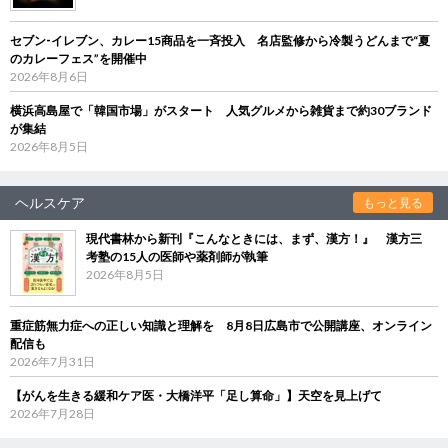
セブン‐イレブン、カレー15商品を一斉投入 名店監修から冷製うどんまで“夏
のカレーフェス”を開催中
2026年8月6日
横浜高島屋で「韓国市場」がスタート 人気グルメから雑貨まで約30ブランド
が集結
2026年8月5日
ヘルスケア
もっと見る
現代書林から新刊『こんなときには、まず、漢方！』 漢方三
考塾の15人の医師や薬剤師が執筆
2026年8月5日
重症筋無力症への正しい知識と理解を 8月8日広島市で公開講座、オンライン
配信も
2026年7月31日
【がんを生きる緩和ケア医・大橋洋平「足し算命」】天空を見上げて
2026年7月28日