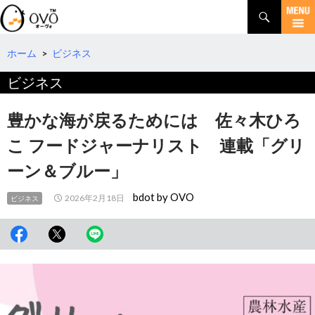
検
索
コ
ン
テ
ホーム
>
ビジネス
ン
ビジネス
ツ
へ
移
豊かな海が戻るためには 佐々木ひろ
動
こ フードジャーナリスト 連載「グリ
ーン＆ブルー」
bdot by OVO
2026年2月18日
ビジネス