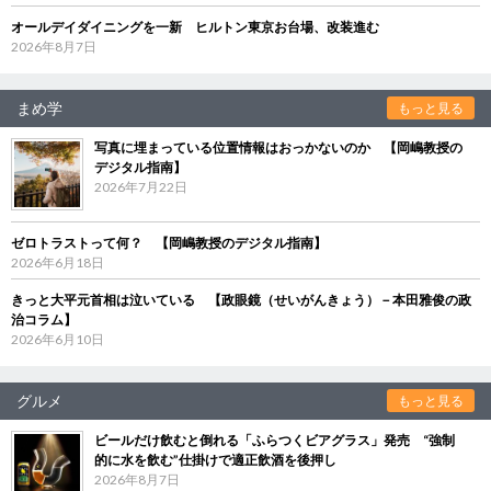
オールデイダイニングを一新 ヒルトン東京お台場、改装進む
2026年8月7日
まめ学
もっと見る
写真に埋まっている位置情報はおっかないのか 【岡嶋教授の
デジタル指南】
2026年7月22日
ゼロトラストって何？ 【岡嶋教授のデジタル指南】
2026年6月18日
きっと大平元首相は泣いている 【政眼鏡（せいがんきょう）－本田雅俊の政
治コラム】
2026年6月10日
グルメ
もっと見る
ビールだけ飲むと倒れる「ふらつくビアグラス」発売 “強制
的に水を飲む”仕掛けで適正飲酒を後押し
2026年8月7日