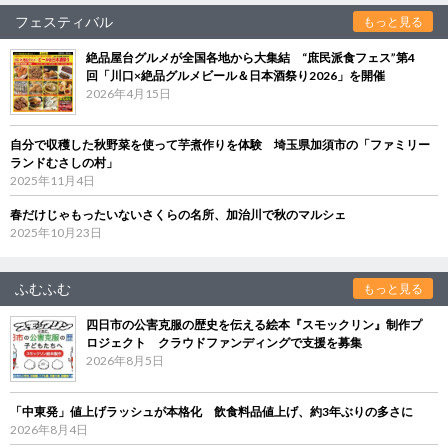
フェスティバル
もっと見る
絶品屋台グルメが全国各地から大集結 “庶民派食フェス”第4
回「川口×絶品グルメビール＆日本酒祭り2026」を開催
2026年4月15日
自分で収穫した秋野菜を使って芋煮作りを体験 埼玉県加須市の「ファミリー
ランドむさしの村」
2025年11月4日
春だけじゃもったいないさくらの名所、加治川で秋のマルシェ
2025年10月23日
ふむふむ
もっと見る
四日市の公害克服の歴史を伝える絵本『スモックリン』制作プ
ロジェクト クラウドファンディングで支援を募集
2026年8月5日
「中東発」値上げラッシュが本格化 飲食料品値上げ、約3年ぶりの多さに
2026年8月4日