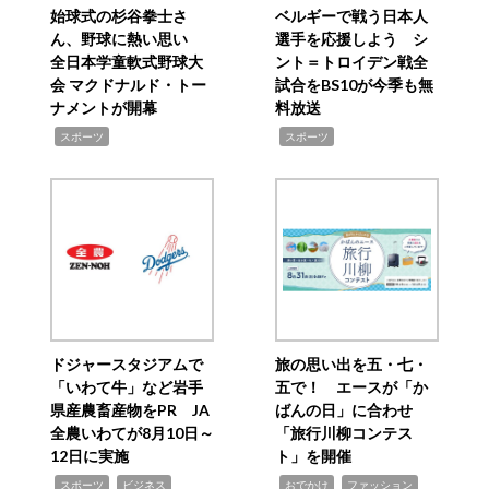
始球式の杉谷拳士さ
ベルギーで戦う日本人
ん、野球に熱い思い
選手を応援しよう シ
全日本学童軟式野球大
ント＝トロイデン戦全
会 マクドナルド・トー
試合をBS10が今季も無
ナメントが開幕
料放送
,
,
スポーツ
スポーツ
ドジャースタジアムで
旅の思い出を五・七・
「いわて牛」など岩手
五で！ エースが「か
県産農畜産物をPR JA
ばんの日」に合わせ
全農いわてが8月10日～
「旅行川柳コンテス
12日に実施
ト」を開催
,
,
,
,
,
スポーツ
ビジネス
おでかけ
ファッション