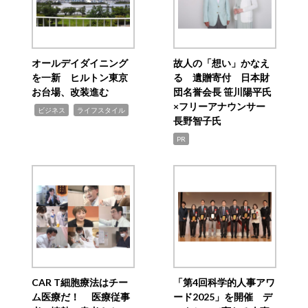
オールデイダイニング
故人の「想い」かなえ
を一新 ヒルトン東京
る 遺贈寄付 日本財
お台場、改装進む
団名誉会長 笹川陽平氏
×フリーアナウンサー
,
,
ビジネス
ライフスタイル
長野智子氏
PR
CAR T細胞療法はチー
「第4回科学的人事アワ
ム医療だ！ 医療従事
ード2025」を開催 デ