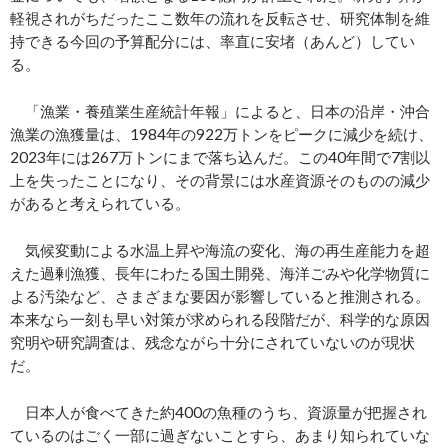
軽視されがちだったここ数年の流れを反転させ、研究体制を維
持できる今回の予算配分には、率直に安堵（あんど）してい
る。
「漁業・養殖業生産統計年報」によると、日本の沿岸・沖合
漁業の漁獲量は、1984年の922万トンをピークに減少を続け、
2023年には267万トンにまで落ち込んだ。この40年間で7割以
上を失ったことになり、その背景には水産資源そのものの減少
があると考えられている。
気候変動による水温上昇や海流の変化、海の再生産能力を超
えた過剰漁獲、長年にわたる国土開発、海洋ごみや化学物質に
よる汚染など、さまざまな要因が影響していると推測される。
本来なら一刻も早い対策が求められる段階だが、科学的な原因
究明や研究調査は、残念ながら十分にされていないのが現状
だ。
日本人が食べてきた約400の魚種のうち、資源量が把握され
ているのはごく一部に過ぎないことすら、あまり知られていな