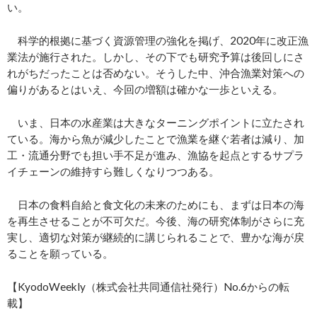
い。
科学的根拠に基づく資源管理の強化を掲げ、2020年に改正漁
業法が施行された。しかし、その下でも研究予算は後回しにさ
れがちだったことは否めない。そうした中、沖合漁業対策への
偏りがあるとはいえ、今回の増額は確かな一歩といえる。
いま、日本の水産業は大きなターニングポイントに立たされ
ている。海から魚が減少したことで漁業を継ぐ若者は減り、加
工・流通分野でも担い手不足が進み、漁協を起点とするサプラ
イチェーンの維持すら難しくなりつつある。
日本の食料自給と食文化の未来のためにも、まずは日本の海
を再生させることが不可欠だ。今後、海の研究体制がさらに充
実し、適切な対策が継続的に講じられることで、豊かな海が戻
ることを願っている。
【KyodoWeekly（株式会社共同通信社発行）No.6からの転
載】