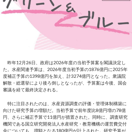
昨年12月26日、政府は2026年度の当初予算案を閣議決定し
た。水産関連予算は、2026年度当初予算の1876億円に2025年
度補正予算の1398億円を加え、計3274億円となった。衆議院
解散・総選挙により後ろ倒しとなったが、予算案は今後、国会
審議を経て最終決定される。
特に注目されたのは、水産資源調査の評価・管理体制構築に
向けた研究予算の増額だ。当初予算で前年度比8億円増の78億
円、さらに補正予算で11億円が措置された。同時に、調査研究
機関である国立研究開発法人水産研究・教育機構の運営費交付
金についても、増額となる180億円が計上された。研究予算が