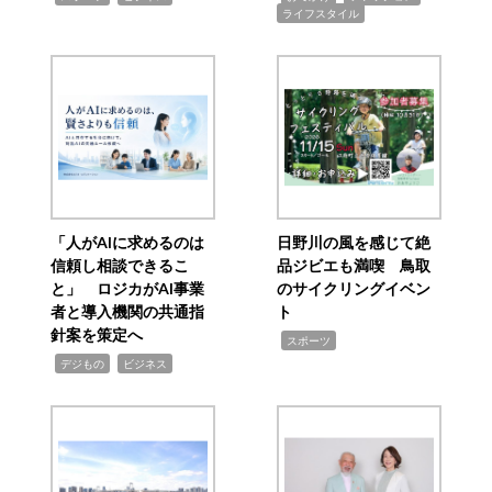
ライフスタイル
「人がAIに求めるのは
日野川の風を感じて絶
信頼し相談できるこ
品ジビエも満喫 鳥取
と」 ロジカがAI事業
のサイクリングイベン
者と導入機関の共通指
ト
針案を策定へ
,
スポーツ
,
,
デジもの
ビジネス