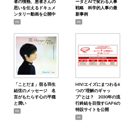
者の情熱、患者さんの
ータとAIで変わる人事
思いを伝えるドキュメ
戦略 科学的人事の最
ンタリー動画を公開中
新事例
PR
PR
「ことだま」宿る羽生
HIV/エイズにまつわる6
結弦のメッセージ 名
つの“理解のギャッ
言がもたらす心の平穏
プ”とは？ 2030年の流
と潤い
行終結を目指すGAP6の
特設サイトを公開
PR
PR