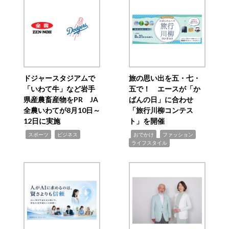
ドジャースタジアムで
旅の思い出を五・七・
「いわて牛」など岩手
五で！ エースが「か
県産農畜産物をPR JA
ばんの日」に合わせ
全農いわてが8月10日～
「旅行川柳コンテス
12日に実施
ト」を開催
,
,
,
,
,
スポーツ
ビジネス
おでかけ
ファッション
ライフスタイル