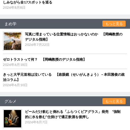
しみながら全17スポットを巡る
2026年8月8日
まめ学
もっと見る
写真に埋まっている位置情報はおっかないのか 【岡嶋教授の
デジタル指南】
2026年7月22日
ゼロトラストって何？ 【岡嶋教授のデジタル指南】
2026年6月18日
きっと大平元首相は泣いている 【政眼鏡（せいがんきょう）－本田雅俊の政
治コラム】
2026年6月10日
グルメ
もっと見る
ビールだけ飲むと倒れる「ふらつくビアグラス」発売 “強制
的に水を飲む”仕掛けで適正飲酒を後押し
2026年8月7日