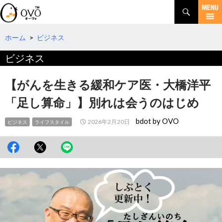
検
索
コ
ン
テ
ホーム
>
ビジネス
ン
ビジネス
ツ
へ
移
【がんを生きる緩和ケア医・大橋洋平
動
「足し算命」】別れは会うのはじめ
bdot by OVO
2026年2月20日
ビジネス
ライフスタイル