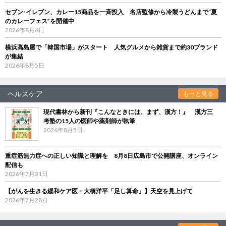
セブン‐イレブン、カレー15商品を一斉投入 名店監修から冷製うどんまで“夏
のカレーフェス”を開催中
2026年8月6日
横浜高島屋で「韓国市場」がスタート 人気グルメから雑貨まで約30ブランド
が集結
2026年8月5日
ヘルスケア
もっと見る
現代書林から新刊『こんなときには、まず、漢方！』 漢方三
考塾の15人の医師や薬剤師が執筆
2026年8月5日
重症筋無力症への正しい知識と理解を 8月8日広島市で公開講座、オンライン
配信も
2026年7月31日
【がんを生きる緩和ケア医・大橋洋平「足し算命」】天空を見上げて
2026年7月28日