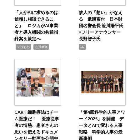
「人がAIに求めるのは
故人の「想い」かなえ
信頼し相談できるこ
る 遺贈寄付 日本財
と」 ロジカがAI事業
団名誉会長 笹川陽平氏
者と導入機関の共通指
×フリーアナウンサー
針案を策定へ
長野智子氏
,
,
デジもの
ビジネス
PR
CAR T細胞療法はチー
「第4回科学的人事アワ
ム医療だ！ 医療従事
ード2025」を開催 デ
者の情熱、患者さんの
ータとAIで変わる人事
思いを伝えるドキュメ
戦略 科学的人事の最
ンタリー動画を公開中
新事例