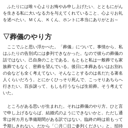
ふたりには唯々心よりお悔やみ申し上げたい、とともにがん
を生きる私に大いなる力を与えてくれていること、心よりお礼
を述べたい。Ｍくん、Ｋくん、ホントに本当にありがとお～
▽葬儀のやり方
ここでふと思い浮かべた。「葬儀」について。事情から、私
はふたりの告別式には参列できなかった。なので彼らの葬儀の
話ではない。己自身のことである。もともと私は一般葬でも家
族葬でもなく、密葬を望んでいる。後日に本葬あるいはお別れ
の会なども全く考えてない。そんなことするのは名だたる著名
人くらいだろう。とにかくひっそり死んで、こっそりあちらへ
行きたい。百歩譲って、もしも行うならば生前葬。そう考えて
いた。
ところがある思いが生まれた。それは葬儀のやり方。ひと言
で申し上げるならば、結婚式のようにできないかと。ただし通
常は何カ月も準備期間がある訳ではない。臨終の時は前もって
予期しきれない。だから「〇月〇日ご参列ください」と、招待