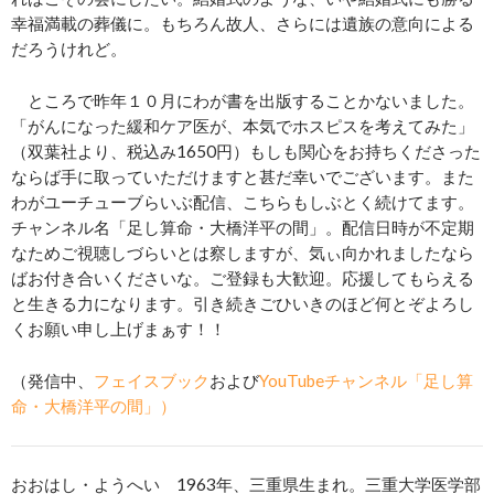
幸福満載の葬儀に。もちろん故人、さらには遺族の意向による
だろうけれど。
ところで昨年１０月にわが書を出版することかないました。
「がんになった緩和ケア医が、本気でホスピスを考えてみた」
（双葉社より、税込み1650円）もしも関心をお持ちくださった
ならば手に取っていただけますと甚だ幸いでございます。また
わがユーチューブらいぶ配信、こちらもしぶとく続けてます。
チャンネル名「足し算命・大橋洋平の間」。配信日時が不定期
なためご視聴しづらいとは察しますが、気ぃ向かれましたなら
ばお付き合いくださいな。ご登録も大歓迎。応援してもらえる
と生きる力になります。引き続きごひいきのほど何とぞよろし
くお願い申し上げまぁす！！
（発信中、
フェイスブック
および
YouTubeチャンネル「足し算
命・大橋洋平の間」）
おおはし・ようへい 1963年、三重県生まれ。三重大学医学部