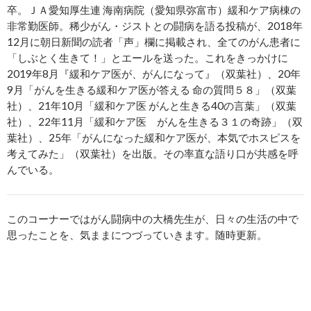
卒。ＪＡ愛知厚生連 海南病院（愛知県弥富市）緩和ケア病棟の
非常勤医師。稀少がん・ジストとの闘病を語る投稿が、2018年
12月に朝日新聞の読者「声」欄に掲載され、全てのがん患者に
「しぶとく生きて！」とエールを送った。これをきっかけに
2019年8月『緩和ケア医が、がんになって』（双葉社）、20年
9月「がんを生きる緩和ケア医が答える 命の質問５８」（双葉
社）、21年10月「緩和ケア医 がんと生きる40の言葉」（双葉
社）、22年11月「緩和ケア医 がんを生きる３１の奇跡」（双
葉社）、25年「がんになった緩和ケア医が、本気でホスピスを
考えてみた」（双葉社）を出版。その率直な語り口が共感を呼
んでいる。
このコーナーではがん闘病中の大橋先生が、日々の生活の中で
思ったことを、気ままにつづっていきます。随時更新。