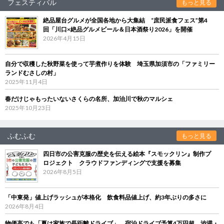
フェスティバル
もっと見る
絶品屋台グルメが全国各地から大集結 “庶民派食フェス”第4
回「川口×絶品グルメビール＆日本酒祭り2026」を開催
2026年4月15日
自分で収穫した秋野菜を使って芋煮作りを体験 埼玉県加須市の「ファミリー
ランドむさしの村」
2025年11月4日
春だけじゃもったいないさくらの名所、加治川で秋のマルシェ
2025年10月23日
ふむふむ
もっと見る
四日市の公害克服の歴史を伝える絵本『スモックリン』制作プ
ロジェクト クラウドファンディングで支援を募集
2026年8月5日
「中東発」値上げラッシュが本格化 飲食料品値上げ、約3年ぶりの多さに
2026年8月4日
物価高でも「夏は家族で長距離ドライブ」 宿泊ドライブ予算4万円超、渋滞・