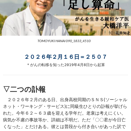
TOMOYUKI HANAI 090_1833_4510
２０２６年２月１６日＝２５０７
＊がんの転移を知った2019年4月8日から起算
▽二つの訃報
２０２６年２月のある日、出身高校同期のＳＮＳ(ソーシャル
ネット・ワーキング・サービス)に同級生ひとりの訃報が挙げら
れた。今年６２～６３歳を迎える学年だ。老衰は考えにくい。
病気か不慮の事故等か、詳細は不明だ。ただ「〇〇君が今日亡
くなった」とだけある。彼とは普段から付き合いがあった訳で