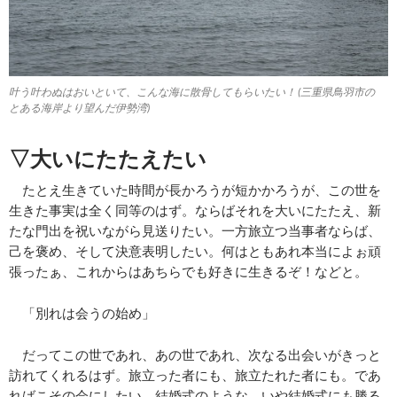
叶う叶わぬはおいといて、こんな海に散骨してもらいたい！ (三重県鳥羽市の
とある海岸より望んだ伊勢湾)
▽大いにたたえたい
たとえ生きていた時間が長かろうが短かかろうが、この世を
生きた事実は全く同等のはず。ならばそれを大いにたたえ、新
たな門出を祝いながら見送りたい。一方旅立つ当事者ならば、
己を褒め、そして決意表明したい。何はともあれ本当によぉ頑
張ったぁ、これからはあちらでも好きに生きるぞ！などと。
「別れは会うの始め」
だってこの世であれ、あの世であれ、次なる出会いがきっと
訪れてくれるはず。旅立った者にも、旅立たれた者にも。であ
ればこその会にしたい。結婚式のような、いや結婚式にも勝る