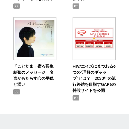
PR
PR
「ことだま」宿る羽生
HIV/エイズにまつわる6
結弦のメッセージ 名
つの“理解のギャッ
言がもたらす心の平穏
プ”とは？ 2030年の流
と潤い
行終結を目指すGAP6の
特設サイトを公開
PR
PR