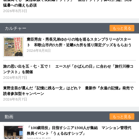
猛暑への備えも必須
2026年8月3日
カルチャー
もっと見る
豊臣秀吉・秀長兄弟ゆかりの地を巡るスタンプラリーがスター
ト 和歌山市内5カ所・近畿6カ所を巡り限定グッズをもらおう
2026年8月8日
旅の思い出を五・七・五で！ エースが「かばんの日」に合わせ「旅行川柳コ
ンテスト」を開催
2026年8月7日
東野圭吾が選んだ「記憶に残る一文」はどれ？ 最新作『永遠の記憶』発売で
読者参加型キャンペーン
2026年8月7日
動画
もっと見る
「100歳現役」目指すシニア1500人が集結 マンション管理代
務員イベント「うぇるねすシップ」
2026年8月4日