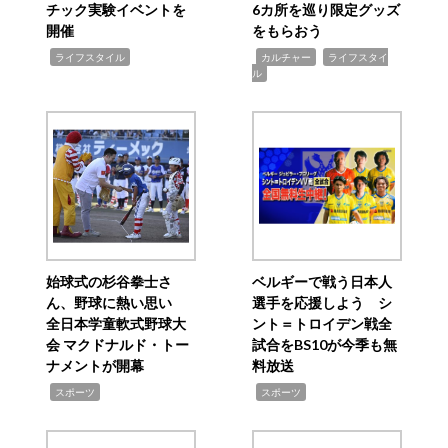
チック実験イベントを
6カ所を巡り限定グッズ
開催
をもらおう
,
,
,
ライフスタイル
カルチャー
ライフスタイ
ル
始球式の杉谷拳士さ
ベルギーで戦う日本人
ん、野球に熱い思い
選手を応援しよう シ
全日本学童軟式野球大
ント＝トロイデン戦全
会 マクドナルド・トー
試合をBS10が今季も無
ナメントが開幕
料放送
,
,
スポーツ
スポーツ