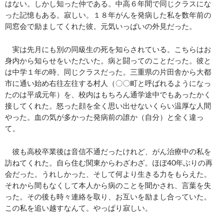
はない。しかし知った仲である。中高６年間で同じクラスにな
った記憶もある。寂しい。１８年がんを発病した私を数年前の
同窓会で励ましてくれた彼。元気いっぱいの外見だった。
実は先月にも別の同級生の死を知らされている。こちらはお
身内から知らせをいただいた。病と闘ってのことだった。彼と
は中学１年の時、同じクラスだった。三重県の片田舎から大都
市に通い始め右往左往する村人（〇〇町と呼ばれるようになっ
たのは平成元年）を、校内はもちろん通学途中でもあったかく
接してくれた。怒った顔を全く思い出せないくらい温厚な人間
やった。血の気が多かった発病前の誰か（自分）と全く違っ
て。
彼も高校卒業後は音信不通だったけれど、がん治療中の私を
訪ねてくれた。自ら住む関東からわざわざ。ほぼ40年ぶりの再
会だった。うれしかった、そして何より生きる力をもらえた。
それから間もなくして本人から病のことを聞かされ、言葉を失
った。その後も時々連絡を取り、お互いを励まし合っていた。
この私を追い越すなんて。やっぱり寂しい。