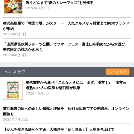
製うどんまで“夏のカレーフェス”を開催中
2026年8月6日
横浜高島屋で「韓国市場」がスタート 人気グルメから雑貨まで約30ブランド
が集結
2026年8月5日
「山梨県笛吹川フルーツ公園」でサマーフェス 富士山を眺めながら水遊び、
季節限定の桃のかき氷も
2026年8月3日
ヘルスケア
もっと見る
現代書林から新刊『こんなときには、まず、漢方！』 漢方三
考塾の15人の医師や薬剤師が執筆
2026年8月5日
重症筋無力症への正しい知識と理解を 8月8日広島市で公開講座、オンライン
配信も
2026年7月31日
【がんを生きる緩和ケア医・大橋洋平「足し算命」】天空を見上げて