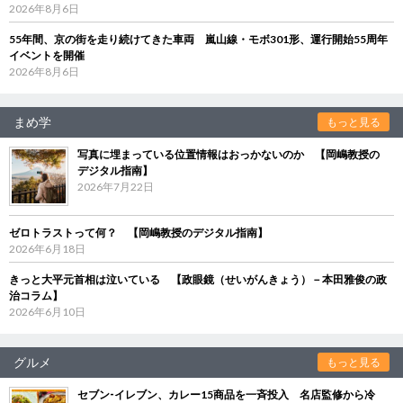
2026年8月6日
55年間、京の街を走り続けてきた車両 嵐山線・モボ301形、運行開始55周年
イベントを開催
2026年8月6日
まめ学
もっと見る
写真に埋まっている位置情報はおっかないのか 【岡嶋教授の
デジタル指南】
2026年7月22日
ゼロトラストって何？ 【岡嶋教授のデジタル指南】
2026年6月18日
きっと大平元首相は泣いている 【政眼鏡（せいがんきょう）－本田雅俊の政
治コラム】
2026年6月10日
グルメ
もっと見る
セブン‐イレブン、カレー15商品を一斉投入 名店監修から冷