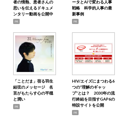
者の情熱、患者さんの
ータとAIで変わる人事
思いを伝えるドキュメ
戦略 科学的人事の最
ンタリー動画を公開中
新事例
PR
PR
「ことだま」宿る羽生
HIV/エイズにまつわる6
結弦のメッセージ 名
つの“理解のギャッ
言がもたらす心の平穏
プ”とは？ 2030年の流
と潤い
行終結を目指すGAP6の
特設サイトを公開
PR
PR