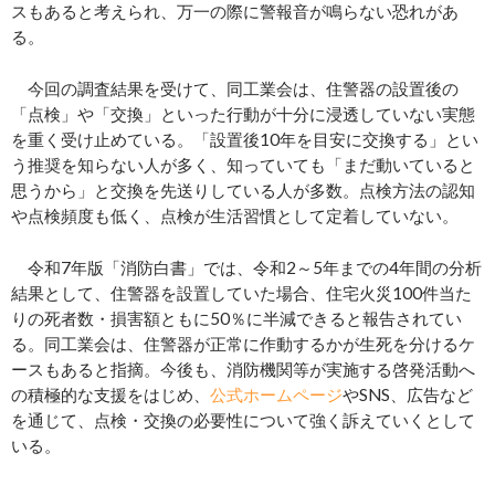
スもあると考えられ、万一の際に警報音が鳴らない恐れがあ
る。
今回の調査結果を受けて、同工業会は、住警器の設置後の
「点検」や「交換」といった行動が十分に浸透していない実態
を重く受け止めている。「設置後10年を目安に交換する」とい
う推奨を知らない人が多く、知っていても「まだ動いていると
思うから」と交換を先送りしている人が多数。点検方法の認知
や点検頻度も低く、点検が生活習慣として定着していない。
令和7年版「消防白書」では、令和2～5年までの4年間の分析
結果として、住警器を設置していた場合、住宅火災100件当た
りの死者数・損害額ともに50％に半減できると報告されてい
る。同工業会は、住警器が正常に作動するかが生死を分けるケ
ースもあると指摘。今後も、消防機関等が実施する啓発活動へ
の積極的な支援をはじめ、
公式ホームページ
やSNS、広告など
を通じて、点検・交換の必要性について強く訴えていくとして
いる。