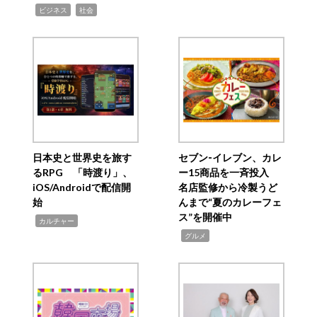
,
,
ビジネス
社会
日本史と世界史を旅す
セブン‐イレブン、カレ
るRPG 「時渡り」、
ー15商品を一斉投入
iOS/Androidで配信開
名店監修から冷製うど
始
んまで“夏のカレーフェ
ス”を開催中
,
カルチャー
,
グルメ