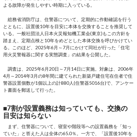
よる故障が発生しやすい時期に入っている。
総務省消防庁は、住警器について、定期的に作動確認を行う
とともに、設置後10年を目安に本体を交換することを推奨して
いる。一般社団法人日本火災報知機工業会(東京)もこの方針を
踏まえ、定期点検と10年をめどとした本体交換を呼びかけてい
る。このほど、2025年6月～7月にかけて同社が行った「住宅
用火災警報器に関する実態調査」の結果を公開した。
調査は、2025年6月20日～7月14日に実施。対象は、2006年
4月～2014年3月の8年間に建てられた新築戸建住宅在住者で住
警器設置個数が1個以上の計880人(住警器5016台)で、アンケー
ト書面を郵送して行った。
■7割が設置義務は知っていても、交換の
目安は知らない
まず、住警器について、寝室や階段等への設置義務を「知っ
ていた」と答えた人は全体の65.0％。一方で、「設置後10年を