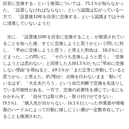
目安に交換する」という推奨については、71.1％が知らなかっ
た。「設置しなければならない」という認識は広がっている一
方で、「設置後10年を目安に交換する」という認識までは十分
に浸透していないようだ
次に、「設置後10年を目安に交換すること」が推奨されてい
ることを知った後、すぐに交換しようと思うかという問いに対
し、「早めに交換しようと思う」と答えた割合は、18.3％にと
どまった。この問いに、「そのうち交換しようと思う」「交換
しようとは思わない」と回答した人(81.5％)たちに“早めに交換
しない理由”を尋ねると、69.5％が「まだ正常に作動していると
思うから」と答えた。約7割が、点検を行わないまま「動いて
いるはず」「大丈夫だろう」という自己判断で交換を先送りし
ている可能性がある。一方で、交換の必要性を感じているにも
かかわらず、「自分では取り外し・取り付けができない」
(9.5％)、「購入先が分からない」(6.1％)といった作業面や情報
面のハードルによって行動に移しにくい層が一定数存在してい
ることも推測された。