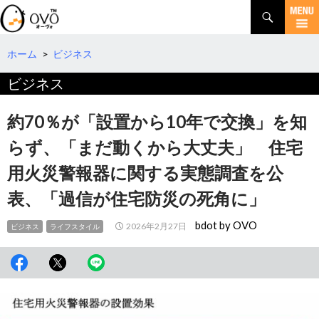
検
索
コ
ン
テ
ホーム
>
ビジネス
ン
ビジネス
ツ
へ
移
約70％が「設置から10年で交換」を知
動
らず、「まだ動くから大丈夫」 住宅
用火災警報器に関する実態調査を公
表、「過信が住宅防災の死角に」
bdot by OVO
2026年2月27日
ビジネス
ライフスタイル