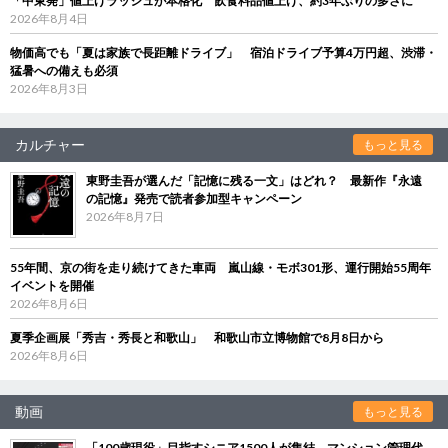
「中東発」値上げラッシュが本格化 飲食料品値上げ、約3年ぶりの多さに
2026年8月4日
物価高でも「夏は家族で長距離ドライブ」 宿泊ドライブ予算4万円超、渋滞・
猛暑への備えも必須
2026年8月3日
カルチャー
もっと見る
東野圭吾が選んだ「記憶に残る一文」はどれ？ 最新作『永遠
の記憶』発売で読者参加型キャンペーン
2026年8月7日
55年間、京の街を走り続けてきた車両 嵐山線・モボ301形、運行開始55周年
イベントを開催
2026年8月6日
夏季企画展「秀吉・秀長と和歌山」 和歌山市立博物館で8月8日から
2026年8月6日
動画
もっと見る
「100歳現役」目指すシニア1500人が集結 マンション管理代