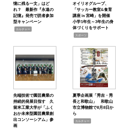
憶に残る一文」はど
オイリオグループ、
れ？ 最新作『永遠の
「サッカー教室&食育
記憶』発売で読者参加
講座 in 宮崎」を開催
型キャンペーン
小学1年生～3年生の身
体づくりをサポート
,
カルチャー
,
スポーツ
先端技術で園芸農業の
夏季企画展「秀吉・秀
持続的発展目指す 久
長と和歌山」 和歌山
留米工業大学が「ふく
市立博物館で8月8日か
おか未来型園芸農業創
ら
出コンソーシアム」参
,
カルチャー
画