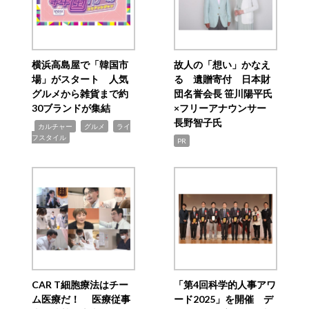
横浜高島屋で「韓国市
故人の「想い」かなえ
場」がスタート 人気
る 遺贈寄付 日本財
グルメから雑貨まで約
団名誉会長 笹川陽平氏
30ブランドが集結
×フリーアナウンサー
長野智子氏
,
,
,
カルチャー
グルメ
ライ
フスタイル
PR
CAR T細胞療法はチー
「第4回科学的人事アワ
ム医療だ！ 医療従事
ード2025」を開催 デ