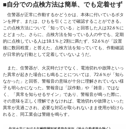
■自分での点検方法は簡単、でも定着せず
住警器が正常に作動するかどうかは、本体に付いているボタ
ンを押す、または、ひもを引くことで確認することができる。
この点検方法について「知っている」と回答した人は32.6％に
とどまった。さらに、点検方法を知っている人の中でも、定期
的に点検している人は18.1％と2割に満たず、52.6％が「設置
後に数回程度」と答えた。点検方法を知っていても、作動確認
が日常的な行動として定着していないようだ。
また、住警器が、火災時だけでなく、電池切れや故障といっ
た異常が起きた場合にも鳴ることについては、72.6％が「知ら
なかった」と回答。警報音の意味が十分に理解されていない様
子も明らかになった。警報音は「誤作動」や「雑音」ではな
く、「異常を知らせるサイン」であり、警報音が鳴った際に、
その意味を正しく理解できなければ、電池切れや故障といった
異常が見過ごされ、必要な対応が取られないまま使用が続けら
れると、同工業会は警鐘を鳴らす。