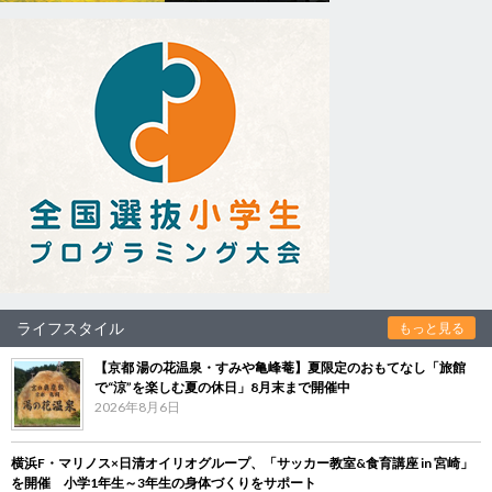
ライフスタイル
もっと見る
【京都 湯の花温泉・すみや亀峰菴】夏限定のおもてなし「旅館
で“涼”を楽しむ夏の休日」8月末まで開催中
2026年8月6日
横浜F・マリノス×日清オイリオグループ、「サッカー教室&食育講座 in 宮崎」
を開催 小学1年生～3年生の身体づくりをサポート