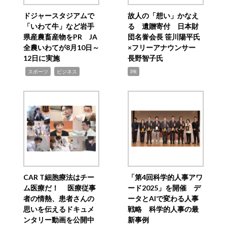
ドジャースタジアムで
故人の「想い」かなえ
「いわて牛」など岩手
る 遺贈寄付 日本財
県産農畜産物をPR JA
団名誉会長 笹川陽平氏
全農いわてが8月10日～
×フリーアナウンサー
12日に実施
長野智子氏
,
,
スポーツ
ビジネス
PR
CAR T細胞療法はチー
「第4回科学的人事アワ
ム医療だ！ 医療従事
ード2025」を開催 デ
者の情熱、患者さんの
ータとAIで変わる人事
思いを伝えるドキュメ
戦略 科学的人事の最
ンタリー動画を公開中
新事例