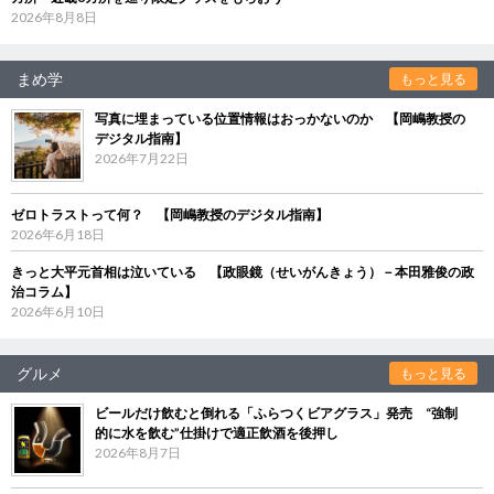
2026年8月8日
まめ学
もっと見る
写真に埋まっている位置情報はおっかないのか 【岡嶋教授の
デジタル指南】
2026年7月22日
ゼロトラストって何？ 【岡嶋教授のデジタル指南】
2026年6月18日
きっと大平元首相は泣いている 【政眼鏡（せいがんきょう）－本田雅俊の政
治コラム】
2026年6月10日
グルメ
もっと見る
ビールだけ飲むと倒れる「ふらつくビアグラス」発売 “強制
的に水を飲む”仕掛けで適正飲酒を後押し
2026年8月7日