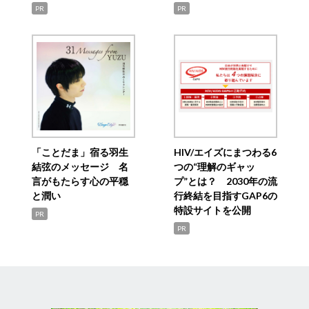
PR
PR
「ことだま」宿る羽生
HIV/エイズにまつわる6
結弦のメッセージ 名
つの“理解のギャッ
言がもたらす心の平穏
プ”とは？ 2030年の流
と潤い
行終結を目指すGAP6の
特設サイトを公開
PR
PR