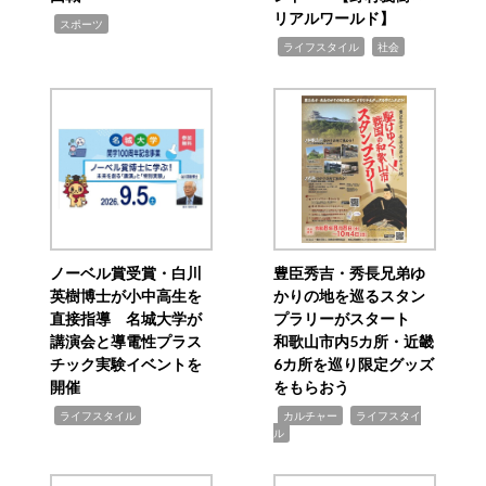
リアルワールド】
,
スポーツ
,
,
ライフスタイル
社会
ノーベル賞受賞・白川
豊臣秀吉・秀長兄弟ゆ
英樹博士が小中高生を
かりの地を巡るスタン
直接指導 名城大学が
プラリーがスタート
講演会と導電性プラス
和歌山市内5カ所・近畿
チック実験イベントを
6カ所を巡り限定グッズ
開催
をもらおう
,
,
,
ライフスタイル
カルチャー
ライフスタイ
ル