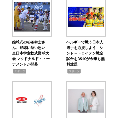
始球式の杉谷拳士さ
ベルギーで戦う日本人
ん、野球に熱い思い
選手を応援しよう シ
全日本学童軟式野球大
ント＝トロイデン戦全
会 マクドナルド・トー
試合をBS10が今季も無
ナメントが開幕
料放送
,
,
スポーツ
スポーツ