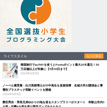
ライフスタイル
もっと見る
韓国旅行でau PAYを使うとPontaポイント最大20％還元！30
万店舗以上が対象に【9月30日まで】
2026年8月8日
ノーベル賞受賞・白川英樹博士が小中高生を直接指導 名城大学が講演会と導
電性プラスチック実験イベントを開催
2026年8月8日
豊臣秀吉・秀長兄弟ゆかりの地を巡るスタンプラリーがスタート 和歌山市内5
カ所・近畿6カ所を巡り限定グッズをもらおう