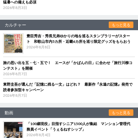
猛暑への備えも必須
2026年8月3日
カルチャー
もっと見る
豊臣秀吉・秀長兄弟ゆかりの地を巡るスタンプラリーがスター
ト 和歌山市内5カ所・近畿6カ所を巡り限定グッズをもらおう
2026年8月8日
旅の思い出を五・七・五で！ エースが「かばんの日」に合わせ「旅行川柳コ
ンテスト」を開催
2026年8月7日
東野圭吾が選んだ「記憶に残る一文」はどれ？ 最新作『永遠の記憶』発売で
読者参加型キャンペーン
2026年8月7日
動画
もっと見る
「100歳現役」目指すシニア1500人が集結 マンション管理代
務員イベント「うぇるねすシップ」
2026年8月4日