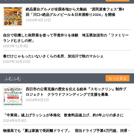
絶品屋台グルメが全国各地から大集結 “庶民派食フェス”第4
回「川口×絶品グルメビール＆日本酒祭り2026」を開催
2026年4月15日
自分で収穫した秋野菜を使って芋煮作りを体験 埼玉県加須市の「ファミリー
ランドむさしの村」
2025年11月4日
春だけじゃもったいないさくらの名所、加治川で秋のマルシェ
2025年10月23日
ふむふむ
もっと見る
四日市の公害克服の歴史を伝える絵本『スモックリン』制作プ
ロジェクト クラウドファンディングで支援を募集
2026年8月5日
「中東発」値上げラッシュが本格化 飲食料品値上げ、約3年ぶりの多さに
2026年8月4日
物価高でも「夏は家族で長距離ドライブ」 宿泊ドライブ予算4万円超、渋滞・