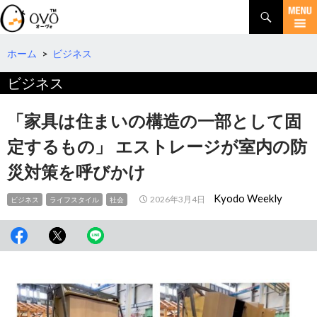
検
索
コ
ン
テ
ホーム
>
ビジネス
ン
ビジネス
ツ
へ
移
「家具は住まいの構造の一部として固
動
定するもの」 エストレージが室内の防
災対策を呼びかけ
Kyodo Weekly
2026年3月4日
ビジネス
ライフスタイル
社会