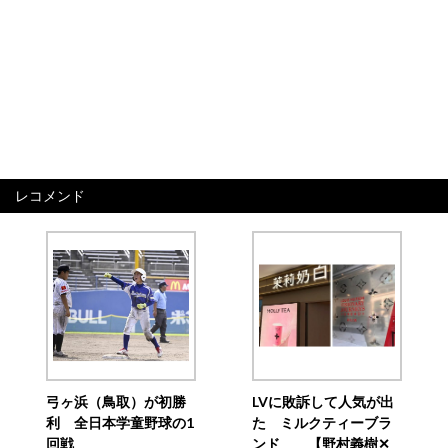
レコメンド
弓ヶ浜（鳥取）が初勝
LVに敗訴して人気が出
利 全日本学童野球の1
た ミルクティーブラ
回戦
ンド 【野村義樹✕