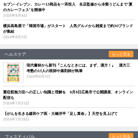
セブン‐イレブン、カレー15商品を一斉投入 名店監修から冷製うどんまで“夏
のカレーフェス”を開催中
2026年8月6日
横浜高島屋で「韓国市場」がスタート 人気グルメから雑貨まで約30ブランド
が集結
2026年8月5日
ヘルスケア
もっと見る
現代書林から新刊『こんなときには、まず、漢方！』 漢方三
考塾の15人の医師や薬剤師が執筆
2026年8月5日
重症筋無力症への正しい知識と理解を 8月8日広島市で公開講座、オンライン
配信も
2026年7月31日
【がんを生きる緩和ケア医・大橋洋平「足し算命」】天空を見上げて
2026年7月28日
フェスティバル
もっと見る