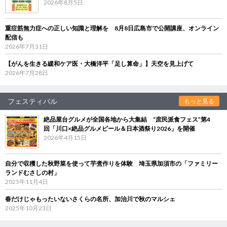
2026年8月5日
重症筋無力症への正しい知識と理解を 8月8日広島市で公開講座、オンライン
配信も
2026年7月31日
【がんを生きる緩和ケア医・大橋洋平「足し算命」】天空を見上げて
2026年7月28日
フェスティバル
もっと見る
絶品屋台グルメが全国各地から大集結 “庶民派食フェス”第4
回「川口×絶品グルメビール＆日本酒祭り2026」を開催
2026年4月15日
自分で収穫した秋野菜を使って芋煮作りを体験 埼玉県加須市の「ファミリー
ランドむさしの村」
2025年11月4日
春だけじゃもったいないさくらの名所、加治川で秋のマルシェ
2025年10月23日