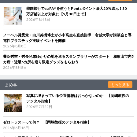
韓国旅行でau PAYを使うとPontaポイント最大20％還元！30
万店舗以上が対象に【9月30日まで】
2026年8月8日
ノーベル賞受賞・白川英樹博士が小中高生を直接指導 名城大学が講演会と導
電性プラスチック実験イベントを開催
2026年8月8日
豊臣秀吉・秀長兄弟ゆかりの地を巡るスタンプラリーがスタート 和歌山市内5
カ所・近畿6カ所を巡り限定グッズをもらおう
2026年8月8日
まめ学
もっと見る
写真に埋まっている位置情報はおっかないのか 【岡嶋教授の
デジタル指南】
2026年7月22日
ゼロトラストって何？ 【岡嶋教授のデジタル指南】
2026年6月18日