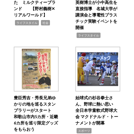
た ミルクティーブラ
英樹博士が小中高生を
ンド 【野村義樹✕
直接指導 名城大学が
リアルワールド】
講演会と導電性プラス
チック実験イベントを
,
,
ライフスタイル
社会
開催
,
ライフスタイル
豊臣秀吉・秀長兄弟ゆ
始球式の杉谷拳士さ
かりの地を巡るスタン
ん、野球に熱い思い
プラリーがスタート
全日本学童軟式野球大
和歌山市内5カ所・近畿
会 マクドナルド・トー
6カ所を巡り限定グッズ
ナメントが開幕
をもらおう
,
スポーツ