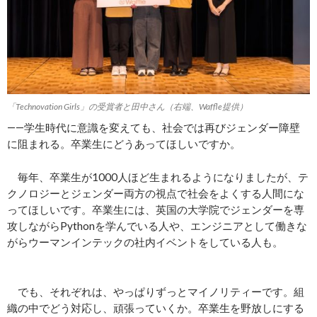
「Technovation Girls」の受賞者と田中さん（右端、Waffle提供）
――学生時代に意識を変えても、社会では再びジェンダー障壁
に阻まれる。卒業生にどうあってほしいですか。
毎年、卒業生が1000人ほど生まれるようになりましたが、テ
クノロジーとジェンダー両方の視点で社会をよくする人間にな
ってほしいです。卒業生には、英国の大学院でジェンダーを専
攻しながらPythonを学んでいる人や、エンジニアとして働きな
がらウーマンインテックの社内イベントをしている人も。
でも、それぞれは、やっぱりずっとマイノリティーです。組
織の中でどう対応し、頑張っていくか。卒業生を野放しにする