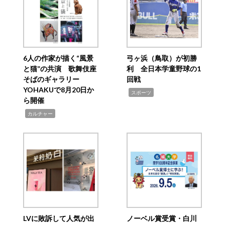
6人の作家が描く“風景
弓ヶ浜（鳥取）が初勝
と猫”の共演 歌舞伎座
利 全日本学童野球の1
そばのギャラリー
回戦
YOHAKUで8月20日か
,
スポーツ
ら開催
,
カルチャー
LVに敗訴して人気が出
ノーベル賞受賞・白川