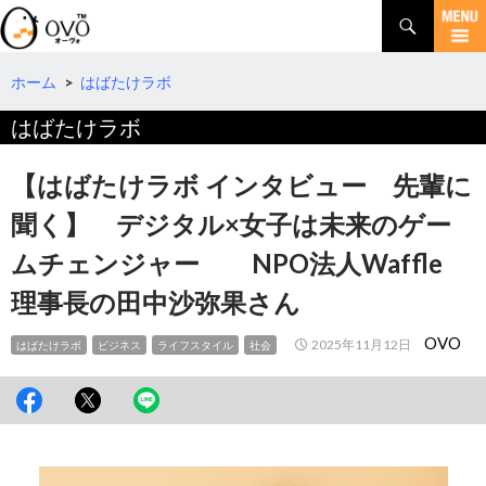
検
索
コ
ン
テ
ホーム
>
はばたけラボ
ン
はばたけラボ
ツ
へ
移
【はばたけラボ インタビュー 先輩に
動
聞く】 デジタル×女子は未来のゲー
ムチェンジャー NPO法人Waffle
理事長の田中沙弥果さん
OVO
2025年11月12日
はばたけラボ
ビジネス
ライフスタイル
社会