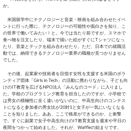
か。
米国留学中にテクノロジーと音楽・映画を組み合わせたイベ
ントに行った際に、テクノロジーの可能性や面白さを知り、こ
の世界で働いてみたい！と。今では当たり前ですが、スマホで
食べ物を注文したり、端末で描いた絵がすぐにTシャツになっ
たり、音楽とテックを組み合わせたり。ただ、日本での就職活
動では、納得できるテクノロジー業界の職種が見つかりません
でした。
その後、起業家や技術者を目指す女性を支援する米国のボラ
ンティア団体「Girls in Tech」の活動に携わりながら、子ども向
けのIT教育を広げるNPO法人「みんなのコード」に入りまし
た。学校のプログラミング教育を担当したのですが、小学校で
は男女の積極性に全く違いがないのに、中高生向けのコンテス
トになると参加者の男女比が20対1と女子が一気にいなくなる
ことを知りました。ああ、ここで格差ができるのか、と衝撃
で。すぐに副業で女子中高生向けのIT教育支援を週末や平日の
夜間をつかって始めました。それが、Waffleの始まりです。