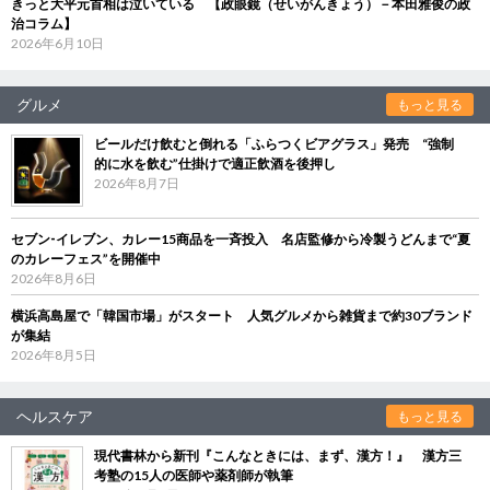
きっと大平元首相は泣いている 【政眼鏡（せいがんきょう）－本田雅俊の政
治コラム】
2026年6月10日
グルメ
もっと見る
ビールだけ飲むと倒れる「ふらつくビアグラス」発売 “強制
的に水を飲む”仕掛けで適正飲酒を後押し
2026年8月7日
セブン‐イレブン、カレー15商品を一斉投入 名店監修から冷製うどんまで“夏
のカレーフェス”を開催中
2026年8月6日
横浜高島屋で「韓国市場」がスタート 人気グルメから雑貨まで約30ブランド
が集結
2026年8月5日
ヘルスケア
もっと見る
現代書林から新刊『こんなときには、まず、漢方！』 漢方三
考塾の15人の医師や薬剤師が執筆