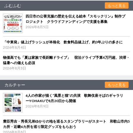
ふむふむ
もっと見る
四日市の公害克服の歴史を伝える絵本『スモックリン』制作プ
ロジェクト クラウドファンディングで支援を募集
2026年8月5日
「中東発」値上げラッシュが本格化 飲食料品値上げ、約3年ぶりの多さに
2026年8月4日
物価高でも「夏は家族で長距離ドライブ」 宿泊ドライブ予算4万円超、渋滞・
猛暑への備えも必須
2026年8月3日
カルチャー
もっと見る
6人の作家が描く“風景と猫”の共演 歌舞伎座そばのギャラリ
ーYOHAKUで8月20日から開催
2026年8月9日
豊臣秀吉・秀長兄弟ゆかりの地を巡るスタンプラリーがスタート 和歌山市内5
カ所・近畿6カ所を巡り限定グッズをもらおう
2026年8月8日