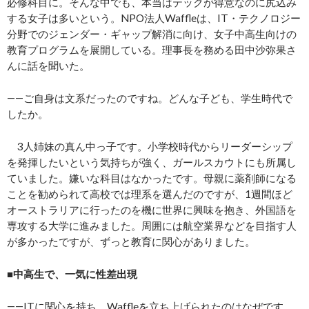
必修科目に。そんな中でも、本当はテックが得意なのに尻込み
する女子は多いという。NPO法人Waffleは、IT・テクノロジー
分野でのジェンダー・ギャップ解消に向け、女子中高生向けの
教育プログラムを展開している。理事長を務める田中沙弥果さ
んに話を聞いた。
――ご自身は文系だったのですね。どんな子ども、学生時代で
したか。
3人姉妹の真ん中っ子です。小学校時代からリーダーシップ
を発揮したいという気持ちが強く、ガールスカウトにも所属し
ていました。嫌いな科目はなかったです。母親に薬剤師になる
ことを勧められて高校では理系を選んだのですが、1週間ほど
オーストラリアに行ったのを機に世界に興味を抱き、外国語を
専攻する大学に進みました。周囲には航空業界などを目指す人
が多かったですが、ずっと教育に関心がありました。
■中高生で、一気に性差出現
――ITに関心を持ち、Waffleを立ち上げられたのはなぜです