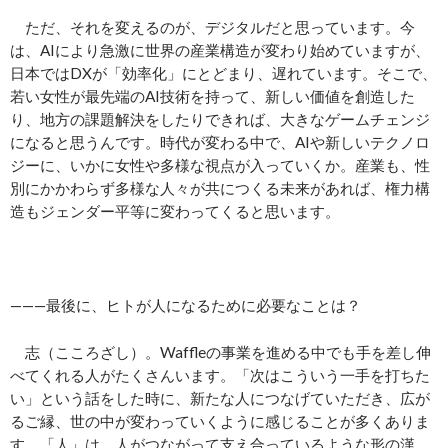
ただ、それを変えるのが、デジタルだと思っています。今
は、AIにより急激に世界の産業構造が変わり始めていますが、
日本ではDXが「効率化」にとどまり、遅れています。そこで、
若い女性が最先端のAI技術を持って、新しい価値を創造した
り、地方の課題解決をしたりできれば、大きなゲームチェンジ
になると思うんです。時代が変わる中で、AIや新しいテクノロ
ジーに、いかに女性や多様な視点が入っていくか。産業も、性
別にかかわらず多様な人々が共につくる未来があれば、権力構
造もジェンダー平等に変わってくると思います。
———最後に、ヒトが人になるために必要なことは？
志（こころざし）。Waffleの事業を進める中でも手を差し伸
べてくれる人がたくさんいます。「次はこういう一手を打ちた
い」という話をした時に、新たな人につなげていただき、広が
るご縁、世の中が変わっていくように感じることが多くありま
す。「人」は、人がつながって支え合っているような形の漢