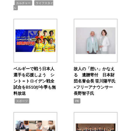
,
,
カルチャー
ライフスタイ
ル
ベルギーで戦う日本人
故人の「想い」かなえ
選手を応援しよう シ
る 遺贈寄付 日本財
ント＝トロイデン戦全
団名誉会長 笹川陽平氏
試合をBS10が今季も無
×フリーアナウンサー
料放送
長野智子氏
,
スポーツ
PR