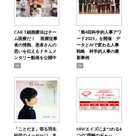
CAR T細胞療法はチー
「第4回科学的人事アワ
ム医療だ！ 医療従事
ード2025」を開催 デ
者の情熱、患者さんの
ータとAIで変わる人事
思いを伝えるドキュメ
戦略 科学的人事の最
ンタリー動画を公開中
新事例
PR
PR
「ことだま」宿る羽生
HIV/エイズにまつわる6
結弦のメッセージ 名
つの“理解のギャッ