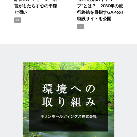
言がもたらす心の平穏
プ”とは？ 2030年の流
と潤い
行終結を目指すGAP6の
特設サイトを公開
PR
PR