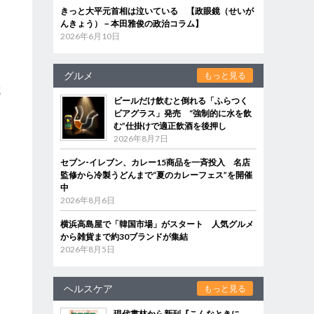
きっと大平元首相は泣いている 【政眼鏡（せいが
んきょう）－本田雅俊の政治コラム】
2026年6月10日
グルメ
もっと見る
成
ビールだけ飲むと倒れる「ふらつく
会
ビアグラス」発売 “強制的に水を飲
な
む”仕掛けで適正飲酒を後押し
2026年8月7日
セブン‐イレブン、カレー15商品を一斉投入 名店
監修から冷製うどんまで“夏のカレーフェス”を開催
中
2026年8月6日
横浜高島屋で「韓国市場」がスタート 人気グルメ
から雑貨まで約30ブランドが集結
2026年8月5日
ヘルスケア
もっと見る
現代書林から新刊『こんなときに