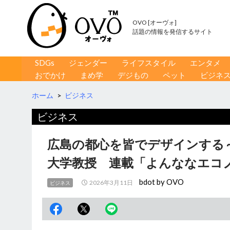
OVO [オーヴォ]
話題の情報を発信するサイト
コンテンツへ移動
検
SDGs
ジェンダー
ライフスタイル
エンタメ
索
おでかけ
まめ学
デジもの
ペット
ビジネ
ホーム
>
ビジネス
ビジネス
広島の都心を皆でデザインする
大学教授 連載「よんななエ
bdot by OVO
2026年3月11日
ビジネス