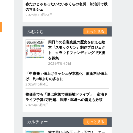
春だけじゃもったいないさくらの名所、加治川で秋
のマルシェ
2025年10月23日
ふむふむ
もっと見る
四日市の公害克服の歴史を伝える絵
本『スモックリン』制作プロジェク
ト クラウドファンディングで支援
を募集
2026年8月5日
「中東発」値上げラッシュが本格化 飲食料品値上
げ、約3年ぶりの多さに
2026年8月4日
物価高でも「夏は家族で長距離ドライブ」 宿泊ド
ライブ予算4万円超、渋滞・猛暑への備えも必須
2026年8月3日
カルチャー
もっと見る
旅の思い出を五・七・五で！ エー