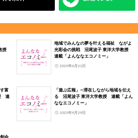
地域でみんなの夢を叶える福祉 ながよ
学教授
光彩会の挑戦 沼尾波子 東洋大学教授
連載「よんななエコノミー」
2025年4月21日
す富
「遊ぶ広報」―滞在しながら地域を伝え
授 連
る 沼尾波子 東洋大学教授 連載「よん
ななエコノミー」
2025年9月29日
創会