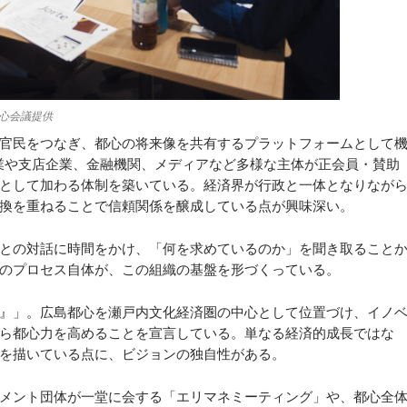
心会議提供
官民をつなぎ、都心の将来像を共有するプラットフォームとして
企業や支店企業、金融機関、メディアなど多様な主体が正会員・賛助
として加わる体制を築いている。経済界が行政と一体となりなが
換を重ねることで信頼関係を醸成している点が興味深い。
との対話に時間をかけ、「何を求めているのか」を聞き取ること
のプロセス自体が、この組織の基盤を形づくっている。
』」。広島都心を瀬戸内文化経済圏の中心として位置づけ、イノ
ら都心力を高めることを宣言している。単なる経済的成長ではな
を描いている点に、ビジョンの独自性がある。
メント団体が一堂に会する「エリマネミーティング」や、都心全