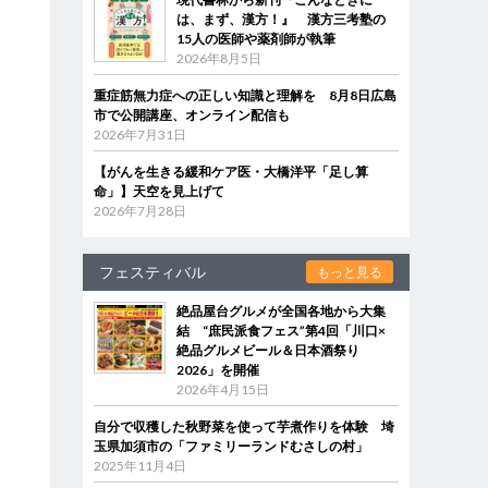
は、まず、漢方！』 漢方三考塾の
15人の医師や薬剤師が執筆
2026年8月5日
重症筋無力症への正しい知識と理解を 8月8日広島
市で公開講座、オンライン配信も
2026年7月31日
【がんを生きる緩和ケア医・大橋洋平「足し算
命」】天空を見上げて
2026年7月28日
フェスティバル
もっと見る
絶品屋台グルメが全国各地から大集
結 “庶民派食フェス”第4回「川口×
絶品グルメビール＆日本酒祭り
2026」を開催
2026年4月15日
自分で収穫した秋野菜を使って芋煮作りを体験 埼
玉県加須市の「ファミリーランドむさしの村」
2025年11月4日