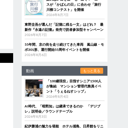
スが「かばんの日」に合わせ「旅行
川柳コンテスト」を開催
2026年8月7日
東野圭吾が選んだ「記憶に残る一文」はどれ？ 最
新作『永遠の記憶』発売で読者参加型キャンペーン
2026年8月7日
55年間、京の街を走り続けてきた車両 嵐山線・モ
ボ301形、運行開始55周年イベントを開催
2026年8月6日
動画
もっと見る
「100歳現役」目指すシニア1500人
が集結 マンション管理代務員イベ
ント「うぇるねすシップ」
2026年8月4日
AI時代、「暗黙知」は継承できるのか 「デジブ
レ」説明会／ラウンドテーブル
2026年8月3日
紀伊勝浦の魅力を堪能 ホテル浦島、日昇館をリニ