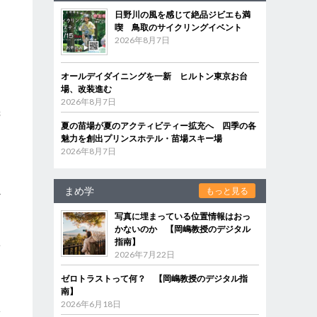
日野川の風を感じて絶品ジビエも満
喫 鳥取のサイクリングイベント
2026年8月7日
オールデイダイニングを一新 ヒルトン東京お台
場、改装進む
2026年8月7日
機
夏の苗場が夏のアクティビティー拡充へ 四季の各
魅力を創出プリンスホテル・苗場スキー場
ら
2026年8月7日
まめ学
もっと見る
か
写真に埋まっている位置情報はおっ
かないのか 【岡嶋教授のデジタル
指南】
ベ
2026年7月22日
ゼロトラストって何？ 【岡嶋教授のデジタル指
南】
2026年6月18日
体