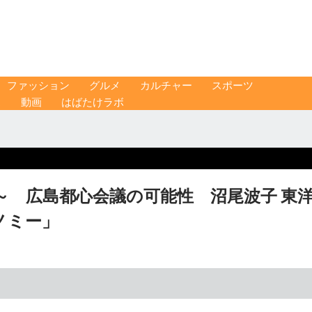
ファッション
グルメ
カルチャー
スポーツ
ス
動画
はばたけラボ
～ 広島都心会議の可能性 沼尾波子 東
コノミー」