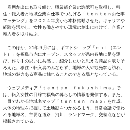
雇用創出にも取り組む。職業紹介業の許認可を取得し、移
住・転入者と地域企業を仕事でつなげる「ｔｅｎｔｅｎお仕事
マッチング」を２０２４年度から本格始動させた。キャリアや
経験を活かし、女性も働きやすい環境の創出に向けて、企業と
転入者を取り結ぶ。
このほか、
21
年９月には、ギフトショップ「ｅｎｔ（エン
ト）」を福島市内にオープン。スタッフが県内各地に足を運
び、作り手の思いに共感し、紹介したいと思える商品を取りそ
ろえた。移住・転入者のみならず、地域の人や観光客も訪れ、
地域の魅力ある商品に触れることのできる場となっている。
ウェブメディア「ｔｅｎｔｅｎ ｆｕｋｕｓｈｉｍａ」で
は、転入女性の目線で福島の暮らしの情報を発信する。また、
一目でわかる地域名マップ「ｔｅｎｔｅｎ ｍａｐ」を作成、
大体の地理を把握して土地勘をつかめるよう、日常会話で使わ
れる地域名、主要な道路、河川、ランドマーク、交差点などが
掲載されている。