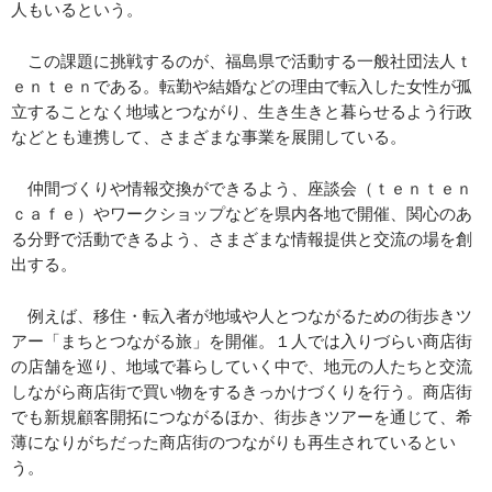
人もいるという。
この課題に挑戦するのが、福島県で活動する一般社団法人ｔ
ｅｎｔｅｎである。転勤や結婚などの理由で転入した女性が孤
立することなく地域とつながり、生き生きと暮らせるよう行政
などとも連携して、さまざまな事業を展開している。
仲間づくりや情報交換ができるよう、座談会（ｔｅｎｔｅｎ
ｃａｆｅ）やワークショップなどを県内各地で開催、関心のあ
る分野で活動できるよう、さまざまな情報提供と交流の場を創
出する。
例えば、移住・転入者が地域や人とつながるための街歩きツ
アー「まちとつながる旅」を開催。１人では入りづらい商店街
の店舗を巡り、地域で暮らしていく中で、地元の人たちと交流
しながら商店街で買い物をするきっかけづくりを行う。商店街
でも新規顧客開拓につながるほか、街歩きツアーを通じて、希
薄になりがちだった商店街のつながりも再生されているとい
う。