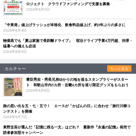
ロジェクト クラウドファンディングで支援を募集
2026年8月5日
「中東発」値上げラッシュが本格化 飲食料品値上げ、約3年ぶりの多さに
2026年8月4日
物価高でも「夏は家族で長距離ドライブ」 宿泊ドライブ予算4万円超、渋滞・
猛暑への備えも必須
2026年8月3日
カルチャー
もっと見る
豊臣秀吉・秀長兄弟ゆかりの地を巡るスタンプラリーがスター
ト 和歌山市内5カ所・近畿6カ所を巡り限定グッズをもらおう
2026年8月8日
旅の思い出を五・七・五で！ エースが「かばんの日」に合わせ「旅行川柳コ
ンテスト」を開催
2026年8月7日
東野圭吾が選んだ「記憶に残る一文」はどれ？ 最新作『永遠の記憶』発売で
読者参加型キャンペーン