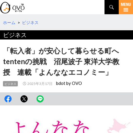
検
索
コ
ン
テ
ホーム
>
ビジネス
ン
ビジネス
ツ
へ
移
「転入者」が安心して暮らせる町へ
動
tentenの挑戦 沼尾波子 東洋大学教
授 連載「よんななエコノミー」
bdot by OVO
2025年3月17日
ビジネス