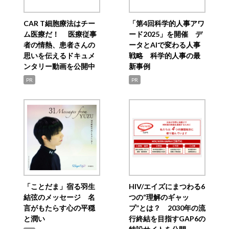
CAR T細胞療法はチー
「第4回科学的人事アワ
ム医療だ！ 医療従事
ード2025」を開催 デ
者の情熱、患者さんの
ータとAIで変わる人事
思いを伝えるドキュメ
戦略 科学的人事の最
ンタリー動画を公開中
新事例
PR
PR
「ことだま」宿る羽生
HIV/エイズにまつわる6
結弦のメッセージ 名
つの“理解のギャッ
言がもたらす心の平穏
プ”とは？ 2030年の流
と潤い
行終結を目指すGAP6の