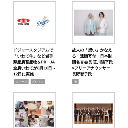
ドジャースタジアムで
故人の「想い」かなえ
「いわて牛」など岩手
る 遺贈寄付 日本財
県産農畜産物をPR JA
団名誉会長 笹川陽平氏
全農いわてが8月10日～
×フリーアナウンサー
12日に実施
長野智子氏
,
,
スポーツ
ビジネス
PR