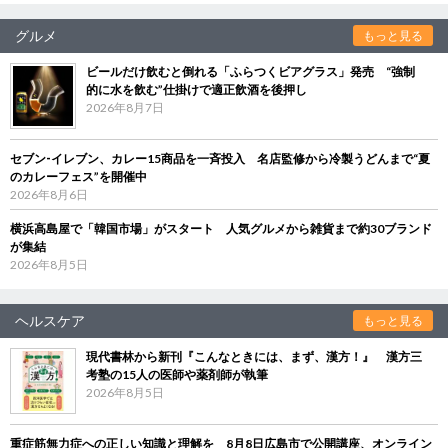
グルメ
もっと見る
ビールだけ飲むと倒れる「ふらつくビアグラス」発売 “強制
的に水を飲む”仕掛けで適正飲酒を後押し
2026年8月7日
セブン‐イレブン、カレー15商品を一斉投入 名店監修から冷製うどんまで“夏
のカレーフェス”を開催中
2026年8月6日
横浜高島屋で「韓国市場」がスタート 人気グルメから雑貨まで約30ブランド
が集結
2026年8月5日
ヘルスケア
もっと見る
現代書林から新刊『こんなときには、まず、漢方！』 漢方三
考塾の15人の医師や薬剤師が執筆
2026年8月5日
重症筋無力症への正しい知識と理解を 8月8日広島市で公開講座、オンライン