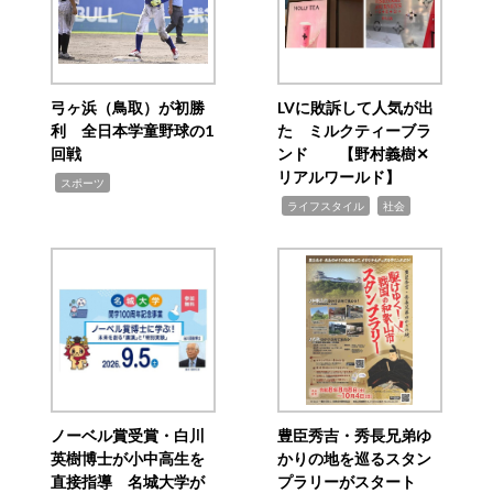
弓ヶ浜（鳥取）が初勝
LVに敗訴して人気が出
利 全日本学童野球の1
た ミルクティーブラ
回戦
ンド 【野村義樹✕
リアルワールド】
,
スポーツ
,
,
ライフスタイル
社会
ノーベル賞受賞・白川
豊臣秀吉・秀長兄弟ゆ
英樹博士が小中高生を
かりの地を巡るスタン
直接指導 名城大学が
プラリーがスタート