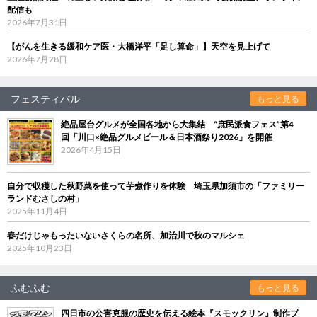
配信も
2026年7月31日
【がんを生きる緩和ケア医・大橋洋平「足し算命」】天空を見上げて
2026年7月28日
フェスティバル
もっと見る
絶品屋台グルメが全国各地から大集結 “庶民派食フェス”第4
回「川口×絶品グルメビール＆日本酒祭り2026」を開催
2026年4月15日
自分で収穫した秋野菜を使って芋煮作りを体験 埼玉県加須市の「ファミリー
ランドむさしの村」
2025年11月4日
春だけじゃもったいないさくらの名所、加治川で秋のマルシェ
2025年10月23日
ふむふむ
もっと見る
四日市の公害克服の歴史を伝える絵本『スモックリン』制作プ