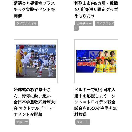
講演会と導電性プラス
和歌山市内5カ所・近畿
チック実験イベントを
6カ所を巡り限定グッズ
開催
をもらおう
,
,
,
ライフスタイル
カルチャー
ライフスタイ
ル
始球式の杉谷拳士さ
ベルギーで戦う日本人
ん、野球に熱い思い
選手を応援しよう シ
全日本学童軟式野球大
ント＝トロイデン戦全
会 マクドナルド・トー
試合をBS10が今季も無
ナメントが開幕
料放送
,
,
スポーツ
スポーツ