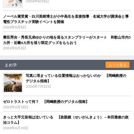
2026年8月8日
ノーベル賞受賞・白川英樹博士が小中高生を直接指導 名城大学が講演会と導
電性プラスチック実験イベントを開催
2026年8月8日
豊臣秀吉・秀長兄弟ゆかりの地を巡るスタンプラリーがスタート 和歌山市内5
カ所・近畿6カ所を巡り限定グッズをもらおう
2026年8月8日
まめ学
もっと見る
写真に埋まっている位置情報はおっかないのか 【岡嶋教授の
デジタル指南】
2026年7月22日
ゼロトラストって何？ 【岡嶋教授のデジタル指南】
2026年6月18日
きっと大平元首相は泣いている 【政眼鏡（せいがんきょう）－本田雅俊の政
治コラム】
2026年6月10日