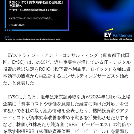
EYストラテジー・アンド・コンサルティング（東京都千代田
区、EYSC）はこのほど、近年重要性が増しているIT・デジタル
投資の意思決定をROIC（投下資本利益率、ロイック）を軸に資
本効率の観点から再設計するコンサルティングサービスを始め
た、と発表した。
EYSCによると、近年は東京証券取引所が2024年1月から上場
企業に「資本コストや株価を意識した経営に向けた対応」を促
す狙いで各社の取り組み情報を公表したり、機関投資家やアク
ティビストが資本効率改善を求める動きを活発化させたりする
など、株価が1株あたり純資産（BPS、ビーピーエス）の何倍か
を示す指標PBR（株価純資産倍率、ピービーアール）を意識し