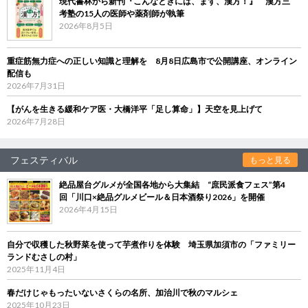
現代書林から新刊『こんなときには、まず、漢方！』 漢方三
考塾の15人の医師や薬剤師が執筆
2026年8月5日
重症筋無力症への正しい知識と理解を 8月8日広島市で公開講座、オンライン
配信も
2026年7月31日
【がんを生きる緩和ケア医・大橋洋平「足し算命」】天空を見上げて
2026年7月28日
フェスティバル
もっと見る
絶品屋台グルメが全国各地から大集結 “庶民派食フェス”第4
回「川口×絶品グルメビール＆日本酒祭り2026」を開催
2026年4月15日
自分で収穫した秋野菜を使って芋煮作りを体験 埼玉県加須市の「ファミリー
ランドむさしの村」
2025年11月4日
春だけじゃもったいないさくらの名所、加治川で秋のマルシェ
2025年10月23日