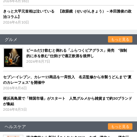
2026年6月18日
きっと大平元首相は泣いている 【政眼鏡（せいがんきょう）－本田雅俊の政
治コラム】
2026年6月10日
グルメ
もっと見る
ビールだけ飲むと倒れる「ふらつくビアグラス」発売 “強制
的に水を飲む”仕掛けで適正飲酒を後押し
2026年8月7日
セブン‐イレブン、カレー15商品を一斉投入 名店監修から冷製うどんまで“夏
のカレーフェス”を開催中
2026年8月6日
横浜高島屋で「韓国市場」がスタート 人気グルメから雑貨まで約30ブランド
が集結
2026年8月5日
ヘルスケア
もっと見る