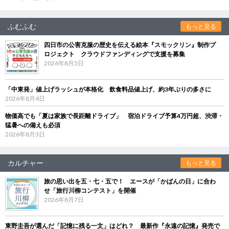
ふむふむ
もっと見る
四日市の公害克服の歴史を伝える絵本『スモックリン』制作プ
ロジェクト クラウドファンディングで支援を募集
2026年8月5日
「中東発」値上げラッシュが本格化 飲食料品値上げ、約3年ぶりの多さに
2026年8月4日
物価高でも「夏は家族で長距離ドライブ」 宿泊ドライブ予算4万円超、渋滞・
猛暑への備えも必須
2026年8月3日
カルチャー
もっと見る
旅の思い出を五・七・五で！ エースが「かばんの日」に合わ
せ「旅行川柳コンテスト」を開催
2026年8月7日
東野圭吾が選んだ「記憶に残る一文」はどれ？ 最新作『永遠の記憶』発売で