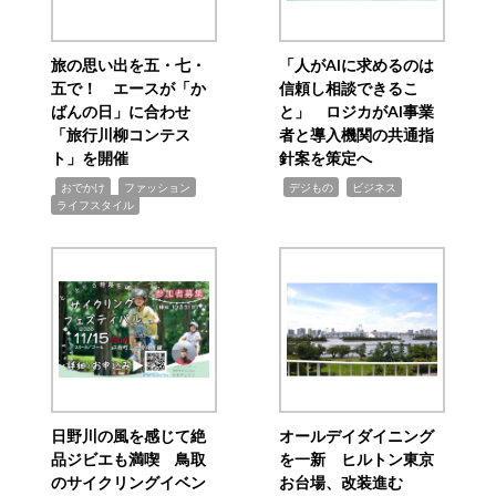
旅の思い出を五・七・
「人がAIに求めるのは
五で！ エースが「か
信頼し相談できるこ
ばんの日」に合わせ
と」 ロジカがAI事業
「旅行川柳コンテス
者と導入機関の共通指
ト」を開催
針案を策定へ
,
,
,
,
,
おでかけ
ファッション
デジもの
ビジネス
ライフスタイル
日野川の風を感じて絶
オールデイダイニング
品ジビエも満喫 鳥取
を一新 ヒルトン東京
のサイクリングイベン
お台場、改装進む