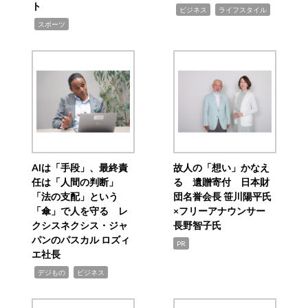
ト
,
,
ビジネス
ライフスタイル
,
スポーツ
AIは「手段」、最終責
故人の「想い」かなえ
任は「人間の判断」
る 遺贈寄付 日本財
「法の支配」という
団名誉会長 笹川陽平氏
「傘」で人を守る レ
×フリーアナウンサー
クシスネクシス・ジャ
長野智子氏
パンのパスカル ロズィ
PR
エ社長
,
,
デジもの
ビジネス