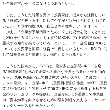
た企業経営が不可欠になりつつあるという。
また、こうした背景を受けて投資家は、従来から注目してい
る「投資家の投下資本に対して企業がどれだけの利益を上げて
いるか」と示す指標ROE（自己資本利益率、アールオーイー）
に加え、「企業が事業活動のために投じた資金を使ってどれだ
け利益を生み出したか」を示す指標ROIC（投下資本利益率）を
重視する傾向が高まっている、という。一方、企業側はROEに
ついては投資家と同様に経営上重視しているものの、ROICに関
しては投資家ほど重視しない傾向が見られるという。
こうした観点から、EYSCは、投資家と企業間のROICを巡
る“認識落差”を埋めて企業への新たな投資を活発化させる目的
から、ROICを高める上で投資家の期待が大きい「企業のIT・デ
ジタル投資」を、企業のKGI（重要目標達成指標）やKPI（重要
業績評価指標）と連動させて“事業別ROIC”を可視化する独自開
発のフレームワークを提供し、企業がROICを重視して事業価
値・資本効率を向上させるための経営判断を支えるコンサルテ
ィングサービスを始めたという。