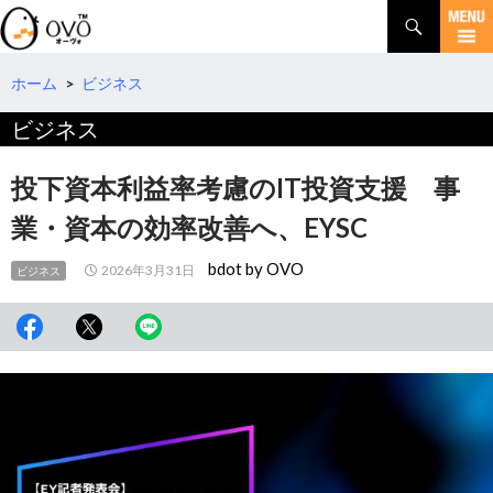
検
索
コ
ン
テ
ホーム
>
ビジネス
ン
ビジネス
ツ
へ
移
投下資本利益率考慮のIT投資支援 事
動
業・資本の効率改善へ、EYSC
bdot by OVO
2026年3月31日
ビジネス