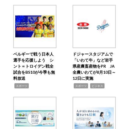
ベルギーで戦う日本人
ドジャースタジアムで
選手を応援しよう シ
「いわて牛」など岩手
ント＝トロイデン戦全
県産農畜産物をPR JA
試合をBS10が今季も無
全農いわてが8月10日～
料放送
12日に実施
,
,
,
スポーツ
スポーツ
ビジネス