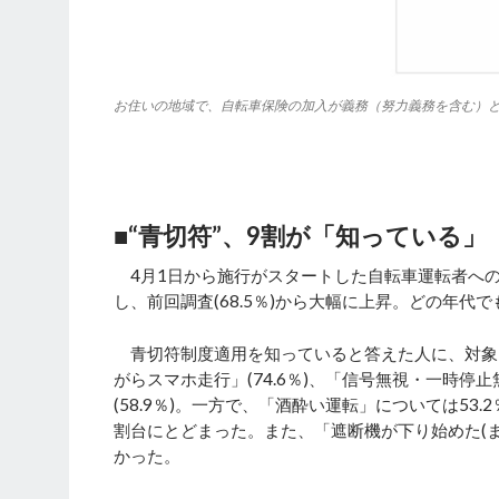
お住いの地域で、自転車保険の加入が義務（努力義務を含む）
■“青切符”、9割が「知っている」
4月1日から施行がスタートした自転車運転者への
し、前回調査(68.5％)から大幅に上昇。どの年代
青切符制度適用を知っていると答えた人に、対象と
がらスマホ走行」(74.6％)、「信号無視・一時停止
(58.9％)。一方で、「酒酔い運転」については53
割台にとどまった。また、「遮断機が下り始めた(ま
かった。