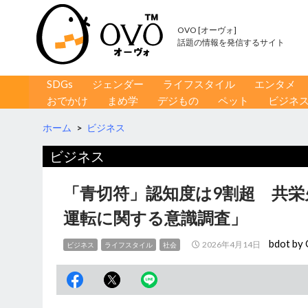
OVO [オーヴォ]
話題の情報を発信するサイト
コンテンツへ移動
検
SDGs
ジェンダー
ライフスタイル
エンタメ
索
おでかけ
まめ学
デジもの
ペット
ビジネ
ホーム
>
ビジネス
ビジネス
「青切符」認知度は9割超 共
運転に関する意識調査」
bdot by
2026年4月14日
ビジネス
ライフスタイル
社会