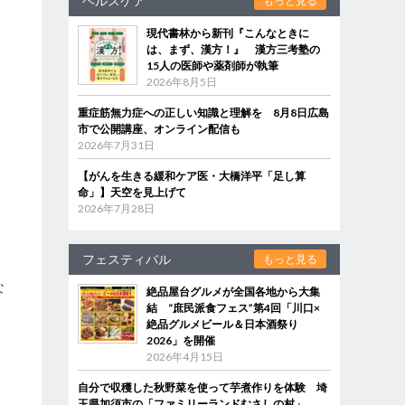
ヘルスケア
もっと見る
現代書林から新刊『こんなときに
は、まず、漢方！』 漢方三考塾の
15人の医師や薬剤師が執筆
2026年8月5日
重症筋無力症への正しい知識と理解を 8月8日広島
市で公開講座、オンライン配信も
2026年7月31日
【がんを生きる緩和ケア医・大橋洋平「足し算
命」】天空を見上げて
2026年7月28日
フェスティバル
もっと見る
な
絶品屋台グルメが全国各地から大集
結 “庶民派食フェス”第4回「川口×
絶品グルメビール＆日本酒祭り
2026」を開催
2026年4月15日
自分で収穫した秋野菜を使って芋煮作りを体験 埼
玉県加須市の「ファミリーランドむさしの村」