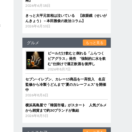
南】
2026年6月18日
回
きっと大平元首相は泣いている 【政眼鏡（せいが
んきょう）－本田雅俊の政治コラム】
滞
2026年6月10日
り
グルメ
もっと見る
ビールだけ飲むと倒れる「ふらつく
ビアグラス」発売 “強制的に水を飲
む”仕掛けで適正飲酒を後押し
2026年8月7日
セブン‐イレブン、カレー15商品を一斉投入 名店
監修から冷製うどんまで“夏のカレーフェス”を開催
中
2026年8月6日
横浜高島屋で「韓国市場」がスタート 人気グルメ
から雑貨まで約30ブランドが集結
2026年8月5日