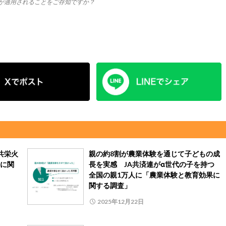
〟が適用されることをご存知ですか？
共栄火
親の約8割が農業体験を通じて子どもの成
に関
長を実感 JA共済連がα世代の子を持つ
全国の親1万人に「農業体験と教育効果に
関する調査」
2025年12月22日