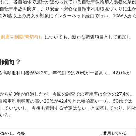
もに、各自治体で施行が進められている自転車保険加入義務化条
自転車事故を防ぎ、より安全・安心な自転車利用環境づくりに生
20歳以上の男女を対象にインターネット経由で行い、1066人か
則通告制度(青切符)
」についても、新たな調査項目として追加し
用傾向？
頻度利用者が63.2％。年代別では20代が一番高く、42.0％が
から約3年が経過したが、今回の調査での着用率は全体の27.4％。
自転車利用頻度の高い20代が42.4％と比較的高い一方、50代では
「着用していないし、今後も着用する予定はない」と回答しており、同
いる。