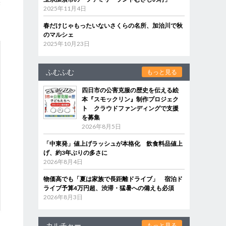
啓
2025年11月4日
春だけじゃもったいないさくらの名所、加治川で秋
のマルシェ
2025年10月23日
ふむふむ
もっと見る
四日市の公害克服の歴史を伝える絵
本『スモックリン』制作プロジェク
ト クラウドファンディングで支援
を募集
2026年8月5日
「中東発」値上げラッシュが本格化 飲食料品値上
げ、約3年ぶりの多さに
2026年8月4日
物価高でも「夏は家族で長距離ドライブ」 宿泊ド
ライブ予算4万円超、渋滞・猛暑への備えも必須
2026年8月3日
カルチャー
もっと見る