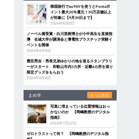
韓国旅行でau PAYを使うとPontaポ
イント最大20％還元！30万店舗以上
が対象に【9月30日まで】
2026年8月8日
ノーベル賞受賞・白川英樹博士が小中高生を直接指
導 名城大学が講演会と導電性プラスチック実験イ
ベントを開催
2026年8月8日
豊臣秀吉・秀長兄弟ゆかりの地を巡るスタンプラリ
ーがスタート 和歌山市内5カ所・近畿6カ所を巡り
限定グッズをもらおう
2026年8月8日
まめ学
もっと見る
写真に埋まっている位置情報はおっ
かないのか 【岡嶋教授のデジタル
指南】
2026年7月22日
ゼロトラストって何？ 【岡嶋教授のデジタル指