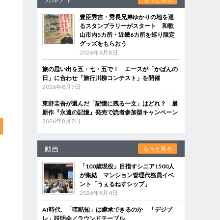
豊臣秀吉・秀長兄弟ゆかりの地を巡
るスタンプラリーがスタート 和歌
山市内5カ所・近畿6カ所を巡り限定
グッズをもらおう
2026年8月8日
旅の思い出を五・七・五で！ エースが「かばんの
日」に合わせ「旅行川柳コンテスト」を開催
2026年8月7日
東野圭吾が選んだ「記憶に残る一文」はどれ？ 最
新作『永遠の記憶』発売で読者参加型キャンペーン
2026年8月7日
動画
もっと見る
「100歳現役」目指すシニア1500人
が集結 マンション管理代務員イベ
ント「うぇるねすシップ」
2026年8月4日
AI時代、「暗黙知」は継承できるのか 「デジブ
レ」説明会／ラウンドテーブル