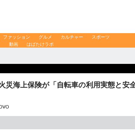
ファッション
グルメ
カルチャー
スポーツ
ス
動画
はばたけラボ
栄火災海上保険が「自転車の利用実態と安
 OVO