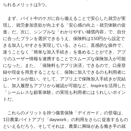
られるメリットは5つ。
まず、バイト中のケガに自ら備えることで安心した就労が実
現し、就労参加意欲が向上する「安心感の向上・就労体験の促
進」だ。次に、シンプルな「わかりやすい補償内容」で、自分
に合ったプランを選択できるうえ、保険料は150円から設定で
きる加入しやすさを実現している。さらに、直感的な操作で、
迷うことなく「簡単な加入手続き」を進めることができ、アプ
リのユーザー情報を連携することでスムーズな保険加入が可能
になった。また、「保険料もアプリ決済」できるので、口座登
録や現金を用意することなく、保険に加入できるのも利用者に
はハードルが低い。そして、アプリ上で保険加入手続きが完結
し、加入履歴もアプリから確認が可能など、Inspireを活用した
「シームレスな顧客体験」の実現も利用者にはうれしいポイン
トだ。
これらのメリットを持つ傷害保険「デイガード」の登場は、
1日農業バイトアプリ「daywork」の利用をさらに促進するもの
といえるだろう。そしてそれは、農業に興味がある働き手の就