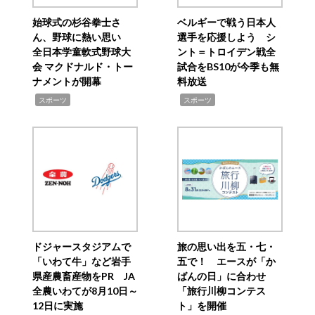
始球式の杉谷拳士さ
ベルギーで戦う日本人
ん、野球に熱い思い
選手を応援しよう シ
全日本学童軟式野球大
ント＝トロイデン戦全
会 マクドナルド・トー
試合をBS10が今季も無
ナメントが開幕
料放送
,
,
スポーツ
スポーツ
ドジャースタジアムで
旅の思い出を五・七・
「いわて牛」など岩手
五で！ エースが「か
県産農畜産物をPR JA
ばんの日」に合わせ
全農いわてが8月10日～
「旅行川柳コンテス
12日に実施
ト」を開催