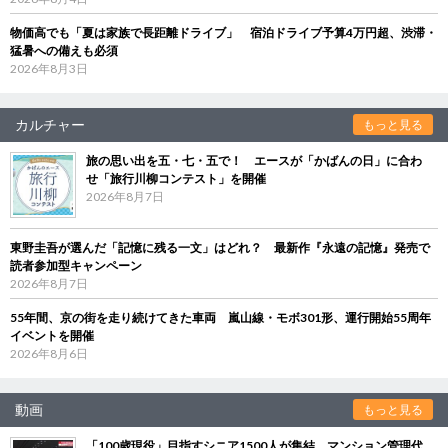
物価高でも「夏は家族で長距離ドライブ」 宿泊ドライブ予算4万円超、渋滞・
猛暑への備えも必須
2026年8月3日
カルチャー
もっと見る
旅の思い出を五・七・五で！ エースが「かばんの日」に合わ
せ「旅行川柳コンテスト」を開催
2026年8月7日
東野圭吾が選んだ「記憶に残る一文」はどれ？ 最新作『永遠の記憶』発売で
読者参加型キャンペーン
2026年8月7日
55年間、京の街を走り続けてきた車両 嵐山線・モボ301形、運行開始55周年
イベントを開催
2026年8月6日
動画
もっと見る
「100歳現役」目指すシニア1500人が集結 マンション管理代