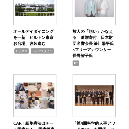
オールデイダイニング
故人の「想い」かなえ
を一新 ヒルトン東京
る 遺贈寄付 日本財
お台場、改装進む
団名誉会長 笹川陽平氏
×フリーアナウンサー
,
,
ビジネス
ライフスタイル
長野智子氏
PR
CAR T細胞療法はチー
「第4回科学的人事アワ