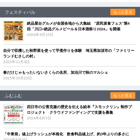
フェスティバル
もっと見る
絶品屋台グルメが全国各地から大集結 “庶民派食フェス”第4
回「川口×絶品グルメビール＆日本酒祭り2026」を開催
2026年4月15日
自分で収穫した秋野菜を使って芋煮作りを体験 埼玉県加須市の「ファミリー
ランドむさしの村」
2025年11月4日
春だけじゃもったいないさくらの名所、加治川で秋のマルシェ
2025年10月23日
ふむふむ
もっと見る
四日市の公害克服の歴史を伝える絵本『スモックリン』制作プ
ロジェクト クラウドファンディングで支援を募集
2026年8月5日
「中東発」値上げラッシュが本格化 飲食料品値上げ、約3年ぶりの多さに
2026年8月4日