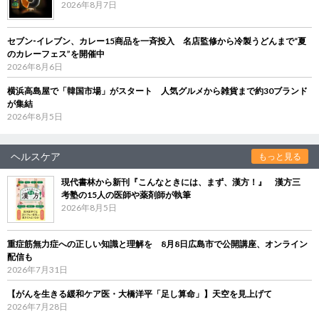
2026年8月7日
セブン‐イレブン、カレー15商品を一斉投入 名店監修から冷製うどんまで“夏
のカレーフェス”を開催中
2026年8月6日
横浜高島屋で「韓国市場」がスタート 人気グルメから雑貨まで約30ブランド
が集結
2026年8月5日
ヘルスケア
もっと見る
現代書林から新刊『こんなときには、まず、漢方！』 漢方三
考塾の15人の医師や薬剤師が執筆
2026年8月5日
重症筋無力症への正しい知識と理解を 8月8日広島市で公開講座、オンライン
配信も
2026年7月31日
【がんを生きる緩和ケア医・大橋洋平「足し算命」】天空を見上げて
2026年7月28日