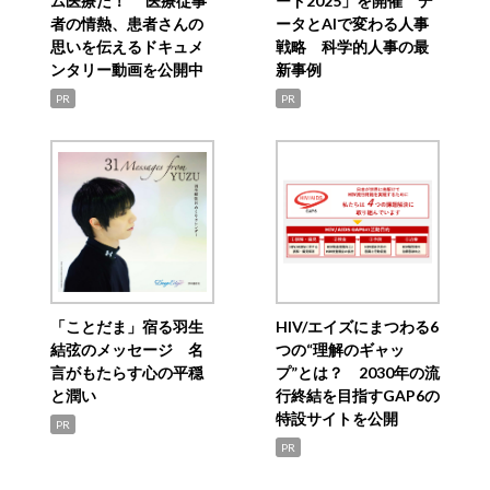
ム医療だ！ 医療従事
ード2025」を開催 デ
者の情熱、患者さんの
ータとAIで変わる人事
思いを伝えるドキュメ
戦略 科学的人事の最
ンタリー動画を公開中
新事例
PR
PR
「ことだま」宿る羽生
HIV/エイズにまつわる6
結弦のメッセージ 名
つの“理解のギャッ
言がもたらす心の平穏
プ”とは？ 2030年の流
と潤い
行終結を目指すGAP6の
特設サイトを公開
PR
PR