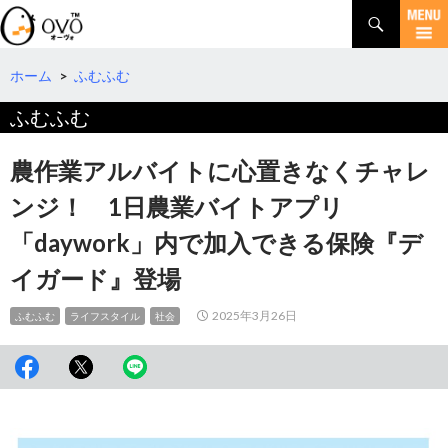
検
索
コ
ン
テ
ホーム
>
ふむふむ
ン
ふむふむ
ツ
へ
移
農作業アルバイトに心置きなくチャレ
動
ンジ！ 1日農業バイトアプリ
「daywork」内で加入できる保険『デ
イガード』登場
2025年3月26日
ふむふむ
ライフスタイル
社会