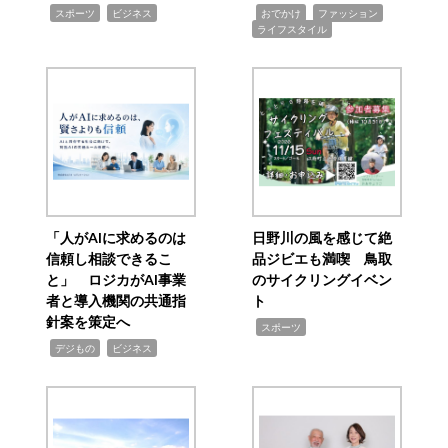
,
,
,
,
,
スポーツ
ビジネス
おでかけ
ファッション
ライフスタイル
「人がAIに求めるのは
日野川の風を感じて絶
信頼し相談できるこ
品ジビエも満喫 鳥取
と」 ロジカがAI事業
のサイクリングイベン
者と導入機関の共通指
ト
針案を策定へ
,
スポーツ
,
,
デジもの
ビジネス