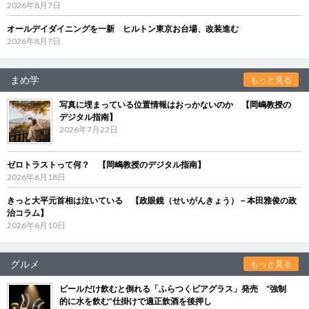
2026年8月7日
オールデイダイニングを一新 ヒルトン東京お台場、改装進む
2026年8月7日
まめ学
もっと見る
写真に埋まっている位置情報はおっかないのか 【岡嶋教授の
デジタル指南】
2026年7月22日
ゼロトラストって何？ 【岡嶋教授のデジタル指南】
2026年6月18日
きっと大平元首相は泣いている 【政眼鏡（せいがんきょう）－本田雅俊の政
治コラム】
2026年6月10日
グルメ
もっと見る
ビールだけ飲むと倒れる「ふらつくビアグラス」発売 “強制
的に水を飲む”仕掛けで適正飲酒を後押し