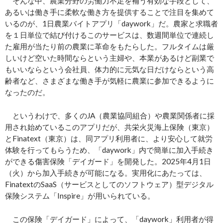
そんな中、農業分野の労働力不足を補う有効な手段として、
あるいは働き手に柔軟な働き方を提供することで注目を集めて
いるのが、1日農業バイトアプリ「daywork」だ。農家と求職者
を１日単位で結び付けるこのサービスは、数週間単位で連続し
た雇用が当たり前の農業に革命をもたらした。フルタイムは厳
しいけど空いた時間ならという主婦や、本業があるけど副業で
もいいならという会社員、体力的に元気な日だけならという高
齢者など、さまざまな働き手が気軽に農業に参加できるように
なったのだ。
というわけで、多くのJA（農業協同組合）や農業関係者に採
用され始めているこのアプリだが、共栄火災海上保険（東京）
とFinatext（東京）は、同アプリ利用者に、より安心して就労
体験を行ってもらうため、「daywork」内で簡単に加入手続き
ができる傷害保険「デイガード」を開発した。2025年4月1日
（火）から加入手続きが可能になる。実用化にあたっては、
FinatextのSaaS（サービスとしてのソフトウェア）型デジタル
保険システム「Inspire」が用いられている。
この保険「デイガード」によって、「daywork」利用者が得