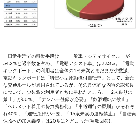
日常生活での移動⼿段は、「⼀般車・シティサイクル」が
54.2％と過半数を占め、「電動アシスト車」は22.3％。「電動
キックボード」の利用者は全体の1％未満とまだまだ少数派。
電動キックボードは「特定小型原動機付自転車」として、新た
な交通ルールが適用されているが、その具体的な内容の認知度
について、少数派の利用者たちに尋ねたところ、「2人乗りの
禁止」が60％、「ナンバー登録が必要」「飲酒運転の禁止」
「ヘルメット着用の努力義務化」「車道通行の原則」がそれぞ
れ40％、「運転免許が不要」「16歳未満の運転禁止」「自賠責
保険への加入義務」は20％にとどまった(複数回答)。