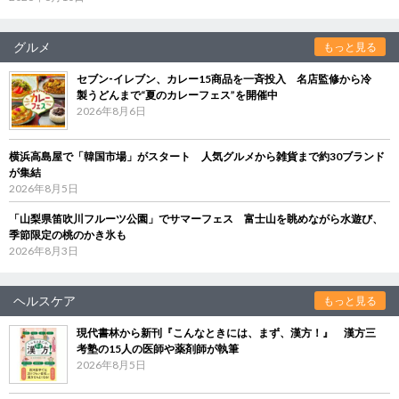
グルメ
もっと見る
セブン‐イレブン、カレー15商品を一斉投入 名店監修から冷
製うどんまで“夏のカレーフェス”を開催中
2026年8月6日
横浜高島屋で「韓国市場」がスタート 人気グルメから雑貨まで約30ブランド
が集結
2026年8月5日
「山梨県笛吹川フルーツ公園」でサマーフェス 富士山を眺めながら水遊び、
季節限定の桃のかき氷も
2026年8月3日
ヘルスケア
もっと見る
現代書林から新刊『こんなときには、まず、漢方！』 漢方三
考塾の15人の医師や薬剤師が執筆
2026年8月5日