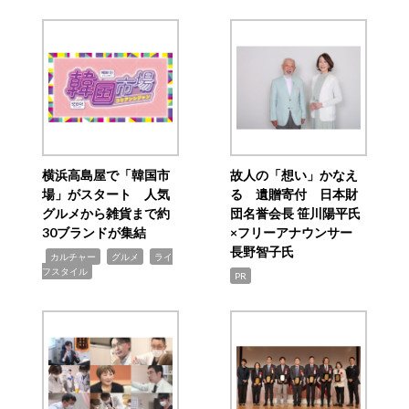
横浜高島屋で「韓国市
故人の「想い」かなえ
場」がスタート 人気
る 遺贈寄付 日本財
グルメから雑貨まで約
団名誉会長 笹川陽平氏
30ブランドが集結
×フリーアナウンサー
長野智子氏
,
,
,
カルチャー
グルメ
ライ
フスタイル
PR