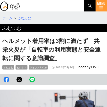
検
索
コ
ン
テ
ホーム
>
ふむふむ
ン
ふむふむ
ツ
へ
移
ヘルメット着用率は3割に満たず 共
動
栄火災が「自転車の利用実態と安全運
転に関する意識調査」
bdot by OVO
2024年5月10日
ふむふむ
ビジネス
ライフスタイル