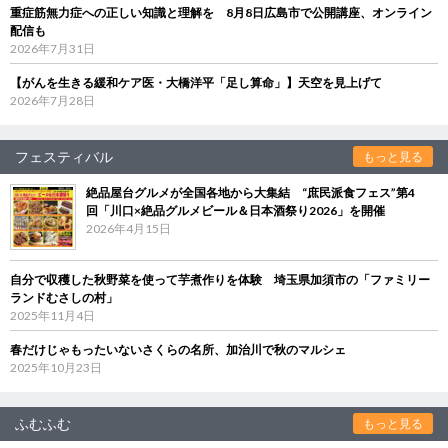
重症筋無力症への正しい知識と理解を 8月8日広島市で公開講座、オンライン
配信も
2026年7月31日
【がんを生きる緩和ケア医・大橋洋平「足し算命」】天空を見上げて
2026年7月28日
フェスティバル
もっと見る
絶品屋台グルメが全国各地から大集結 “庶民派食フェス”第4
回「川口×絶品グルメビール＆日本酒祭り2026」を開催
2026年4月15日
自分で収穫した秋野菜を使って芋煮作りを体験 埼玉県加須市の「ファミリー
ランドむさしの村」
2025年11月4日
春だけじゃもったいないさくらの名所、加治川で秋のマルシェ
2025年10月23日
ふむふむ
もっと見る