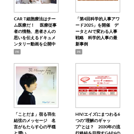
CAR T細胞療法はチー
「第4回科学的人事アワ
ム医療だ！ 医療従事
ード2025」を開催 デ
者の情熱、患者さんの
ータとAIで変わる人事
思いを伝えるドキュメ
戦略 科学的人事の最
ンタリー動画を公開中
新事例
PR
PR
「ことだま」宿る羽生
HIV/エイズにまつわる6
結弦のメッセージ 名
つの“理解のギャッ
言がもたらす心の平穏
プ”とは？ 2030年の流
と潤い
行終結を目指すGAP6の