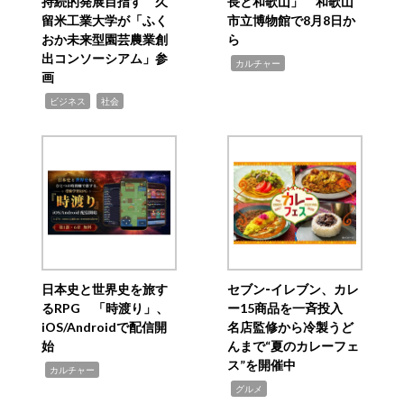
持続的発展目指す 久
長と和歌山」 和歌山
留米工業大学が「ふく
市立博物館で8月8日か
おか未来型園芸農業創
ら
出コンソーシアム」参
,
カルチャー
画
,
,
ビジネス
社会
日本史と世界史を旅す
セブン‐イレブン、カレ
るRPG 「時渡り」、
ー15商品を一斉投入
iOS/Androidで配信開
名店監修から冷製うど
始
んまで“夏のカレーフェ
ス”を開催中
,
カルチャー
,
グルメ