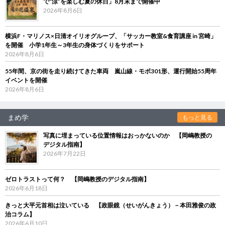
で“涼”を楽しむ夏の休日」8月末まで開催中
2026年8月6日
横浜F・マリノス×日清オイリオグループ、「サッカー教室&食育講座 in 宮崎」
を開催 小学1年生～3年生の身体づくりをサポート
2026年8月6日
55年間、京の街を走り続けてきた車両 嵐山線・モボ301形、運行開始55周年
イベントを開催
2026年8月6日
まめ学
もっと見る
写真に埋まっている位置情報はおっかないのか 【岡嶋教授の
デジタル指南】
2026年7月22日
ゼロトラストって何？ 【岡嶋教授のデジタル指南】
2026年6月18日
きっと大平元首相は泣いている 【政眼鏡（せいがんきょう）－本田雅俊の政
治コラム】
2026年6月10日