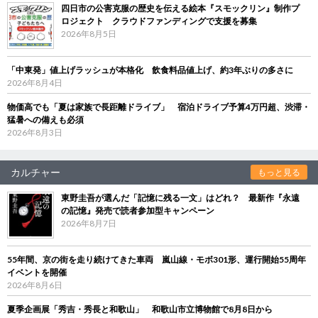
四日市の公害克服の歴史を伝える絵本『スモックリン』制作プ
ロジェクト クラウドファンディングで支援を募集
2026年8月5日
「中東発」値上げラッシュが本格化 飲食料品値上げ、約3年ぶりの多さに
2026年8月4日
物価高でも「夏は家族で長距離ドライブ」 宿泊ドライブ予算4万円超、渋滞・
猛暑への備えも必須
2026年8月3日
カルチャー
もっと見る
東野圭吾が選んだ「記憶に残る一文」はどれ？ 最新作『永遠
の記憶』発売で読者参加型キャンペーン
2026年8月7日
55年間、京の街を走り続けてきた車両 嵐山線・モボ301形、運行開始55周年
イベントを開催
2026年8月6日
夏季企画展「秀吉・秀長と和歌山」 和歌山市立博物館で8月8日から