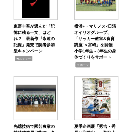
東野圭吾が選んだ「記
横浜F・マリノス×日清
憶に残る一文」はど
オイリオグループ、
れ？ 最新作『永遠の
「サッカー教室&食育
記憶』発売で読者参加
講座 in 宮崎」を開催
型キャンペーン
小学1年生～3年生の身
体づくりをサポート
,
カルチャー
,
スポーツ
先端技術で園芸農業の
夏季企画展「秀吉・秀