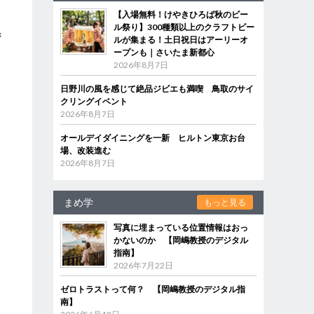
【入場無料！けやきひろば秋のビー
ル祭り】300種類以上のクラフトビー
係
ルが集まる！土日祝日はアーリーオ
ープンも｜さいたま新都心
2026年8月7日
お
日野川の風を感じて絶品ジビエも満喫 鳥取のサイ
的
クリングイベント
物
2026年8月7日
オールデイダイニングを一新 ヒルトン東京お台
い
場、改装進む
2026年8月7日
まめ学
もっと見る
写真に埋まっている位置情報はおっ
かないのか 【岡嶋教授のデジタル
指南】
2026年7月22日
ゼロトラストって何？ 【岡嶋教授のデジタル指
南】