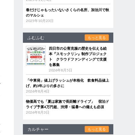
春だけじゃもったいないさくらの名所、加治川で秋
のマルシェ
2025年10月23日
ふむふむ
もっと見る
四日市の公害克服の歴史を伝える絵
本『スモックリン』制作プロジェク
ト クラウドファンディングで支援
を募集
2026年8月5日
6
「中東発」値上げラッシュが本格化 飲食料品値上
し
げ、約3年ぶりの多さに
な
2026年8月4日
踏
物価高でも「夏は家族で長距離ドライブ」 宿泊ド
ライブ予算4万円超、渋滞・猛暑への備えも必須
2026年8月3日
ん
の
カルチャー
もっと見る
べ