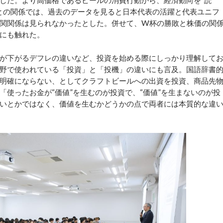
した。より高価格であるビールの消費行動から、経済動向を“読
との関係では、過去のデータを見ると日本代表の活躍と代表ユニフ
関関係は見られなかったとした。併せて、W杯の勝敗と株価の関
にも触れた。
が下がるデフレの違いなど、投資を始める際にしっかり理解して
野で使われている「投資」と「投機」の違いにも言及。国語辞書
明確にならない、としてクラフトビールへの出資を投資、商品先
使ったお金が“価値”を生むのが投資で、“価値”を生まないのが投
いとかではなく、価値を生むかどうかの点で両者には本質的な違