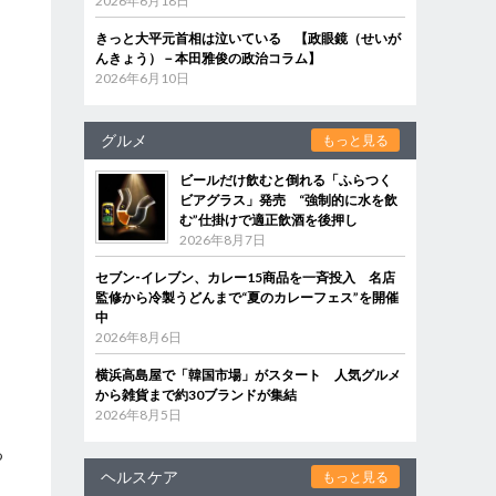
2026年6月18日
きっと大平元首相は泣いている 【政眼鏡（せいが
んきょう）－本田雅俊の政治コラム】
2026年6月10日
グルメ
もっと見る
ビールだけ飲むと倒れる「ふらつく
ビアグラス」発売 “強制的に水を飲
む”仕掛けで適正飲酒を後押し
2026年8月7日
セブン‐イレブン、カレー15商品を一斉投入 名店
監修から冷製うどんまで“夏のカレーフェス”を開催
中
2026年8月6日
横浜高島屋で「韓国市場」がスタート 人気グルメ
から雑貨まで約30ブランドが集結
2026年8月5日
に
る
ヘルスケア
もっと見る
ら