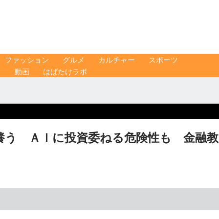
ファッション
グルメ
カルチャー
スポーツ
ス
動画
はばたけラボ
養う ＡＩに投資委ねる危険性も 金融教