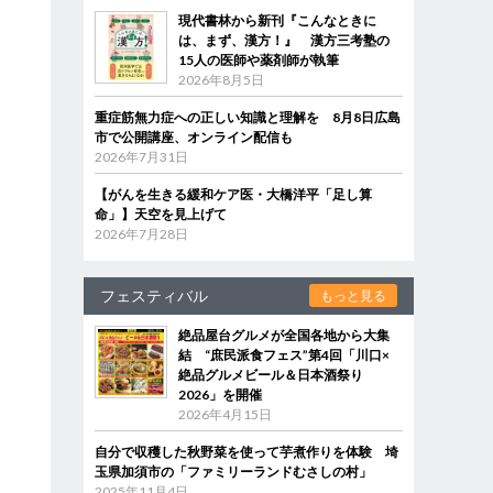
現代書林から新刊『こんなときに
は、まず、漢方！』 漢方三考塾の
多
15人の医師や薬剤師が執筆
2026年8月5日
重症筋無力症への正しい知識と理解を 8月8日広島
市で公開講座、オンライン配信も
2026年7月31日
【がんを生きる緩和ケア医・大橋洋平「足し算
命」】天空を見上げて
2026年7月28日
フェスティバル
もっと見る
絶品屋台グルメが全国各地から大集
結 “庶民派食フェス”第4回「川口×
絶品グルメビール＆日本酒祭り
2026」を開催
2026年4月15日
自分で収穫した秋野菜を使って芋煮作りを体験 埼
玉県加須市の「ファミリーランドむさしの村」
2025年11月4日