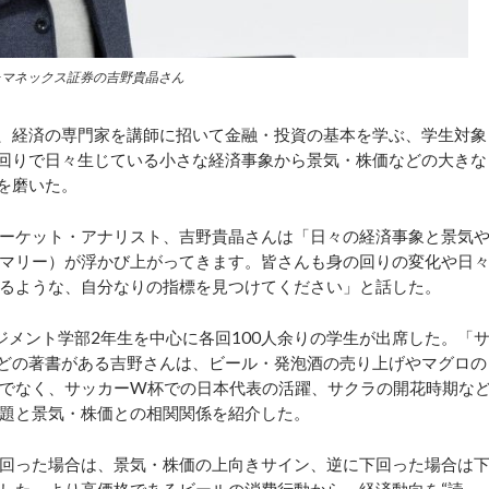
たマネックス証券の吉野貴晶さん
、経済の専門家を講師に招いて金融・投資の基本を学ぶ、学生対象
の回りで日々生じている小さな経済事象から景気・株価などの大きな
を磨いた。
ーケット・アナリスト、吉野貴晶さんは「日々の経済事象と景気
マリー）が浮かび上がってきます。皆さんも身の回りの変化や日
るような、自分なりの指標を見つけてください」と話した。
メント学部2年生を中心に各回100人余りの学生が出席した。「
どの著書がある吉野さんは、ビール・発泡酒の売り上げやマグロの
でなく、サッカーW杯での日本代表の活躍、サクラの開花時期な
題と景気・株価との相関関係を紹介した。
回った場合は、景気・株価の上向きサイン、逆に下回った場合は