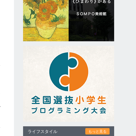
や
々
サ
ど
下
ライフスタイル
もっと見る