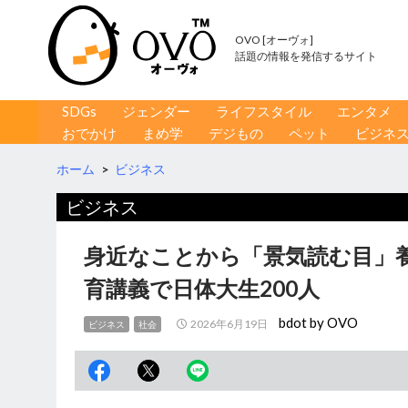
OVO [オーヴォ]
話題の情報を発信するサイト
コンテンツへ移動
検
SDGs
ジェンダー
ライフスタイル
エンタメ
索
おでかけ
まめ学
デジもの
ペット
ビジネ
ホーム
>
ビジネス
ビジネス
身近なことから「景気読む目」
育講義で日体大生200人
bdot by OVO
2026年6月19日
ビジネス
社会