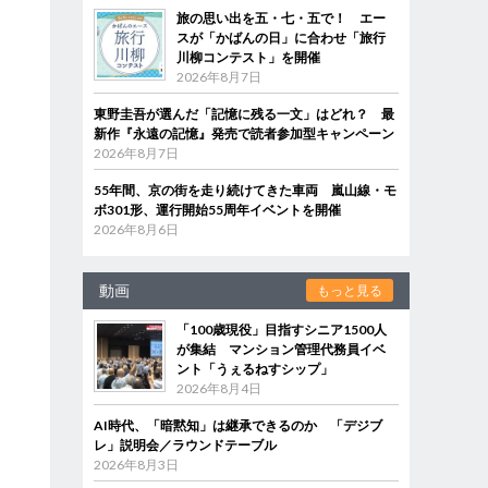
旅の思い出を五・七・五で！ エー
スが「かばんの日」に合わせ「旅行
川柳コンテスト」を開催
2026年8月7日
東野圭吾が選んだ「記憶に残る一文」はどれ？ 最
新作『永遠の記憶』発売で読者参加型キャンペーン
2026年8月7日
55年間、京の街を走り続けてきた車両 嵐山線・モ
ボ301形、運行開始55周年イベントを開催
2026年8月6日
動画
もっと見る
「100歳現役」目指すシニア1500人
が集結 マンション管理代務員イベ
ント「うぇるねすシップ」
2026年8月4日
AI時代、「暗黙知」は継承できるのか 「デジブ
レ」説明会／ラウンドテーブル
2026年8月3日