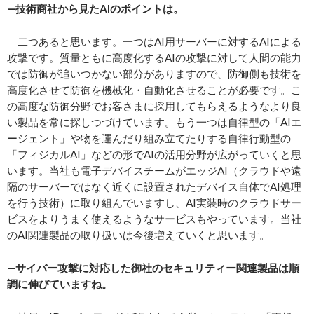
―技術商社から見たAIのポイントは。
二つあると思います。一つはAI用サーバーに対するAIによる
攻撃です。質量ともに高度化するAIの攻撃に対して人間の能力
では防御が追いつかない部分がありますので、防御側も技術を
高度化させて防御を機械化・自動化させることが必要です。こ
の高度な防御分野でお客さまに採用してもらえるようなより良
い製品を常に探しつづけています。もう一つは自律型の「AIエ
ージェント」や物を運んだり組み立てたりする自律行動型の
「フィジカルAI」などの形でAIの活用分野が広がっていくと思
います。当社も電子デバイスチームがエッジAI（クラウドや遠
隔のサーバーではなく近くに設置されたデバイス自体でAI処理
を行う技術）に取り組んでいますし、AI実装時のクラウドサー
ビスをよりうまく使えるようなサービスもやっています。当社
のAI関連製品の取り扱いは今後増えていくと思います。
―サイバー攻撃に対応した御社のセキュリティー関連製品は順
調に伸びていますね。