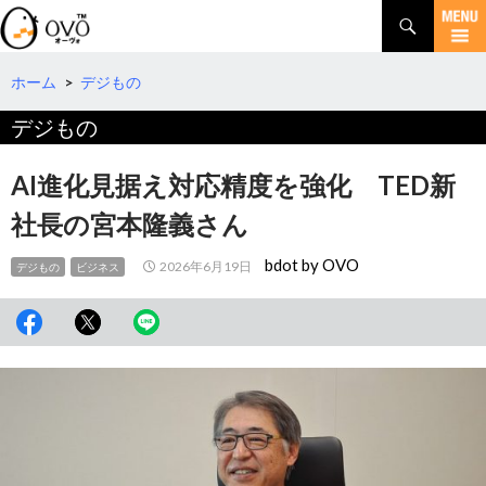
検
索
コ
ン
テ
ホーム
>
デジもの
ン
デジもの
ツ
へ
移
AI進化見据え対応精度を強化 TED新
動
社長の宮本隆義さん
bdot by OVO
2026年6月19日
デジもの
ビジネス