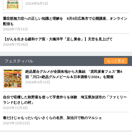
2026年8月5日
重症筋無力症への正しい知識と理解を 8月8日広島市で公開講座、オンライン
配信も
2026年7月31日
【がんを生きる緩和ケア医・大橋洋平「足し算命」】天空を見上げて
2026年7月28日
フェスティバル
もっと見る
絶品屋台グルメが全国各地から大集結 “庶民派食フェス”第4
回「川口×絶品グルメビール＆日本酒祭り2026」を開催
2026年4月15日
自分で収穫した秋野菜を使って芋煮作りを体験 埼玉県加須市の「ファミリー
ランドむさしの村」
2025年11月4日
春だけじゃもったいないさくらの名所、加治川で秋のマルシェ
2025年10月23日