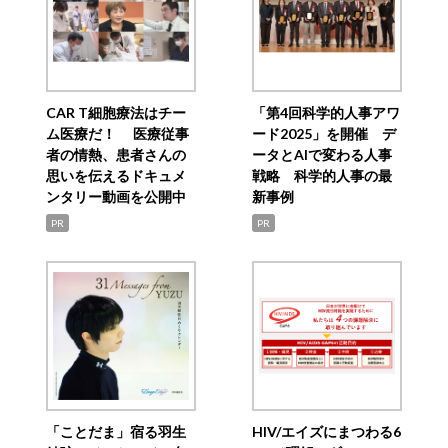
CAR T細胞療法はチー
「第4回科学的人事アワ
ム医療だ！ 医療従事
ード2025」を開催 デ
者の情熱、患者さんの
ータとAIで変わる人事
思いを伝えるドキュメ
戦略 科学的人事の最
ンタリー動画を公開中
新事例
PR
PR
「ことだま」宿る羽生
HIV/エイズにまつわる6