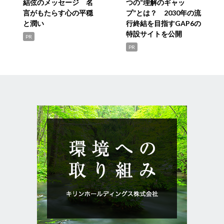
結弦のメッセージ 名
つの“理解のギャッ
言がもたらす心の平穏
プ”とは？ 2030年の流
と潤い
行終結を目指すGAP6の
特設サイトを公開
PR
PR