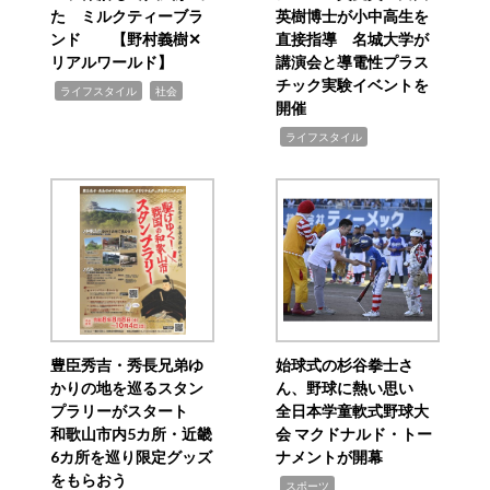
た ミルクティーブラ
英樹博士が小中高生を
ンド 【野村義樹✕
直接指導 名城大学が
リアルワールド】
講演会と導電性プラス
チック実験イベントを
,
,
ライフスタイル
社会
開催
,
ライフスタイル
豊臣秀吉・秀長兄弟ゆ
始球式の杉谷拳士さ
かりの地を巡るスタン
ん、野球に熱い思い
プラリーがスタート
全日本学童軟式野球大
和歌山市内5カ所・近畿
会 マクドナルド・トー
6カ所を巡り限定グッズ
ナメントが開幕
をもらおう
,
スポーツ