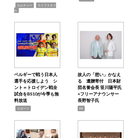
,
,
カルチャー
ライフスタイ
ル
ベルギーで戦う日本人
故人の「想い」かなえ
選手を応援しよう シ
る 遺贈寄付 日本財
ント＝トロイデン戦全
団名誉会長 笹川陽平氏
試合をBS10が今季も無
×フリーアナウンサー
料放送
長野智子氏
,
スポーツ
PR