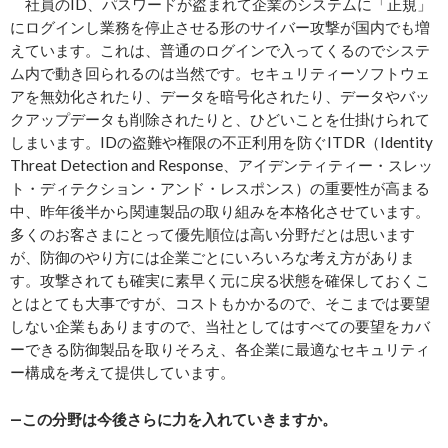
社員のID、パスワードが盗まれて企業のシステムに「正規」
にログインし業務を停止させる形のサイバー攻撃が国内でも増
えています。これは、普通のログインで入ってくるのでシステ
ム内で動き回られるのは当然です。セキュリティーソフトウェ
アを無効化されたり、データを暗号化されたり、データやバッ
クアップデータも削除されたりと、ひどいことを仕掛けられて
しまいます。IDの盗難や権限の不正利用を防ぐITDR（Identity
Threat Detection and Response、アイデンティティー・スレッ
ト・ディテクション・アンド・レスポンス）の重要性が高まる
中、昨年後半から関連製品の取り組みを本格化させています。
多くのお客さまにとって優先順位は高い分野だとは思います
が、防御のやり方には企業ごとにいろいろな考え方がありま
す。攻撃されても確実に素早く元に戻る状態を確保しておくこ
とはとても大事ですが、コストもかかるので、そこまでは要望
しない企業もありますので、当社としてはすべての要望をカバ
ーできる防御製品を取りそろえ、各企業に最適なセキュリティ
ー構成を考えて提供しています。
―この分野は今後さらに力を入れていきますか。