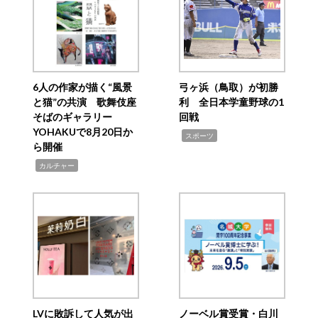
6人の作家が描く“風景
弓ヶ浜（鳥取）が初勝
と猫”の共演 歌舞伎座
利 全日本学童野球の1
そばのギャラリー
回戦
YOHAKUで8月20日か
,
スポーツ
ら開催
,
カルチャー
LVに敗訴して人気が出
ノーベル賞受賞・白川