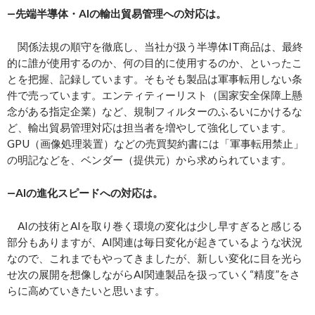
―先端半導体・AIの輸出貿易管理への対応は。
関係法規の順守を徹底し、当社が扱う半導体IT商品は、最終
的に誰が使用するのか、何の目的に使用するのか、といったこ
とを把握、記録しています。そもそも製品は軍事転用しない条
件で売っています。エンティティーリスト（国家安全保障上懸
念がある指定企業）など、規制フィルターのふるいにかけるな
ど、輸出貿易管理対応は担当者を増やして強化しています。
GPU（画像処理装置）などの売買契約書には「軍事転用禁止」
の明記などを、ベンダー（提供元）から求められています。
―AIの進化スピードへの対応は。
AIの技術とAIを取り巻く環境の変化は少し早すぎると感じる
部分もありますが、AI関連は毎日変化が起きているような状況
なので、これまでもやってきましたが、新しい変化に目を光ら
せ次の展開を想像しながらAI関連製品を扱っていく“精度”をさ
らに高めていきたいと思います。