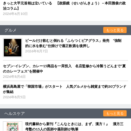
きっと大平元首相は泣いている 【政眼鏡（せいがんきょう）－本田雅俊の政
治コラム】
2026年6月10日
グルメ
もっと見る
ビールだけ飲むと倒れる「ふらつくビアグラス」発売 “強制
的に水を飲む”仕掛けで適正飲酒を後押し
2026年8月7日
セブン‐イレブン、カレー15商品を一斉投入 名店監修から冷製うどんまで“夏
のカレーフェス”を開催中
2026年8月6日
横浜高島屋で「韓国市場」がスタート 人気グルメから雑貨まで約30ブランド
が集結
2026年8月5日
ヘルスケア
もっと見る
現代書林から新刊『こんなときには、まず、漢方！』 漢方三
考塾の15人の医師や薬剤師が執筆