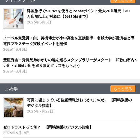
韓国旅行でau PAYを使うとPontaポイント最大20％還元！30
万店舗以上が対象に【9月30日まで】
2026年8月8日
ノーベル賞受賞・白川英樹博士が小中高生を直接指導 名城大学が講演会と導
電性プラスチック実験イベントを開催
2026年8月8日
豊臣秀吉・秀長兄弟ゆかりの地を巡るスタンプラリーがスタート 和歌山市内5
カ所・近畿6カ所を巡り限定グッズをもらおう
2026年8月8日
まめ学
もっと見る
写真に埋まっている位置情報はおっかないのか 【岡嶋教授の
デジタル指南】
2026年7月22日
ゼロトラストって何？ 【岡嶋教授のデジタル指南】
2026年6月18日