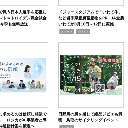
で戦う日本人選手を応援し
ドジャースタジアムで「いわて牛」
ント＝トロイデン戦全試合
など岩手県産農畜産物をPR JA全農
0が今季も無料放送
いわてが8月10日～12日に実施
,
,
スポーツ
ビジネス
Iに求めるのは信頼し相談で
日野川の風を感じて絶品ジビエも満
」 ロジカがAI事業者と導
喫 鳥取のサイクリングイベント
共通指針案を策定へ
,
スポーツ