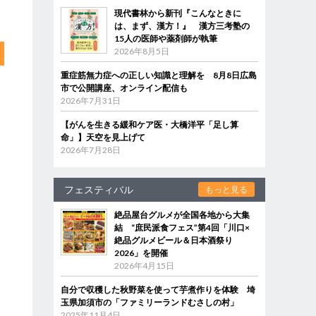
現代書林から新刊『こんなときに
は、まず、漢方！』 漢方三考塾の
15人の医師や薬剤師が執筆
2026年8月5日
重症筋無力症への正しい知識と理解を 8月8日広島
市で公開講座、オンライン配信も
2026年7月31日
【がんを生きる緩和ケア医・大橋洋平「足し算
命」】天空を見上げて
2026年7月28日
フェスティバル
もっと見る
絶品屋台グルメが全国各地から大集
結 “庶民派食フェス”第4回「川口×
絶品グルメビール＆日本酒祭り
2026」を開催
2026年4月15日
自分で収穫した秋野菜を使って芋煮作りを体験 埼
玉県加須市の「ファミリーランドむさしの村」
2025年11月4日