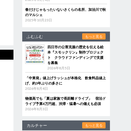
春だけじゃもったいないさくらの名所、加治川で秋
のマルシェ
2025年10月23日
ふむふむ
もっと見る
四日市の公害克服の歴史を伝える絵
本『スモックリン』制作プロジェク
ト クラウドファンディングで支援
を募集
2026年8月5日
「中東発」値上げラッシュが本格化 飲食料品値上
げ、約3年ぶりの多さに
2026年8月4日
物価高でも「夏は家族で長距離ドライブ」 宿泊ド
ライブ予算4万円超、渋滞・猛暑への備えも必須
2026年8月3日
カルチャー
もっと見る