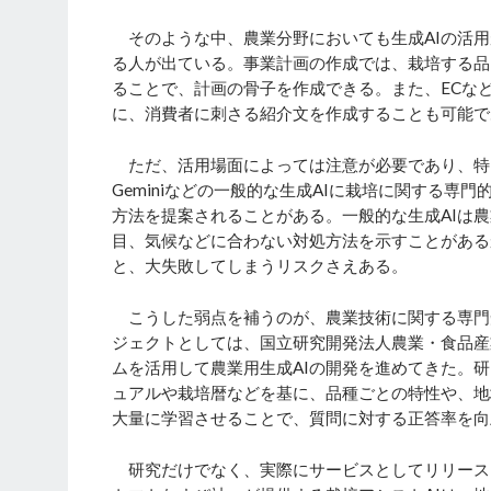
そのような中、農業分野においても生成AIの活用
る人が出ている。事業計画の作成では、栽培する品
ることで、計画の骨子を作成できる。また、ECな
に、消費者に刺さる紹介文を作成することも可能で
ただ、活用場面によっては注意が必要であり、特に
Geminiなどの一般的な生成AIに栽培に関する
方法を提案されることがある。一般的な生成AIは
目、気候などに合わない対処方法を示すことがある
と、大失敗してしまうリスクさえある。
こうした弱点を補うのが、農業技術に関する専門知
ジェクトとしては、国立研究開発法人農業・食品産
ムを活用して農業用生成AIの開発を進めてきた。
ュアルや栽培暦などを基に、品種ごとの特性や、地
大量に学習させることで、質問に対する正答率を向
研究だけでなく、実際にサービスとしてリリースさ