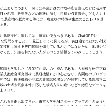
が広まりつつあり、例えば事業計画の作成や広告宣伝などに活用
目や面積、販売先などの現状に加え、目標や必要資金などを入力
どで農産物を販売する際には、農産物の特徴や生産のこだわりを基
ある。
栽培技術に関しては、慎重に使うべきである。ChatGPTや
専門的な質問をすると、一見正しそうに見えるが、実は適切ではない対
農業技術に関する専門知識を備えているわけではないため、地域や
からだ。知識を持たない人がそのまま情報をうのみにしてしまう
識を学習した〝農業特化型〟の生成AIである。大規模な研究プ
業技術総合研究機構（農研機構）が中心となり、内閣府のプログ
研究では、農研機構や地域の農業試験場などが保有している栽培マ
域の土壌や気象条件に応じた栽培方法の違いなどの緻密なデータ
上させた。
れる事例も出てきた。東京大学発AIスタートアップの「きゅう