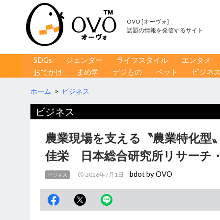
OVO [オーヴォ]
話題の情報を発信するサイト
コンテンツへ移動
検
SDGs
ジェンダー
ライフスタイル
エンタメ
索
おでかけ
まめ学
デジもの
ペット
ビジネ
ホーム
>
ビジネス
ビジネス
農業現場を支える〝農業特化型〟
佳栄 日本総合研究所リサーチ
bdot by OVO
2026年7月1日
ビジネス