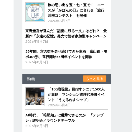
旅の思い出を五・七・五で！ エー
スが「かばんの日」に合わせ「旅行
川柳コンテスト」を開催
2026年8月7日
東野圭吾が選んだ「記憶に残る一文」はどれ？ 最
新作『永遠の記憶』発売で読者参加型キャンペーン
2026年8月7日
55年間、京の街を走り続けてきた車両 嵐山線・モ
ボ301形、運行開始55周年イベントを開催
2026年8月6日
動画
もっと見る
「100歳現役」目指すシニア1500人
が集結 マンション管理代務員イベ
ント「うぇるねすシップ」
2026年8月4日
AI時代、「暗黙知」は継承できるのか 「デジブ
レ」説明会／ラウンドテーブル
2026年8月3日