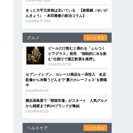
2026年6月18日
きっと大平元首相は泣いている 【政眼鏡（せいが
んきょう）－本田雅俊の政治コラム】
2026年6月10日
グルメ
もっと見る
ル
ビールだけ飲むと倒れる「ふらつく
ビアグラス」発売 “強制的に水を飲
む”仕掛けで適正飲酒を後押し
2026年8月7日
セブン‐イレブン、カレー15商品を一斉投入 名店
監修から冷製うどんまで“夏のカレーフェス”を開催
中
2026年8月6日
横浜高島屋で「韓国市場」がスタート 人気グルメ
から雑貨まで約30ブランドが集結
2026年8月5日
ヘルスケア
もっと見る