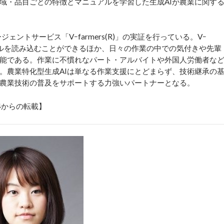
地域・品目ごとの特徴とマニュアルを学習した生成AIが農業に関す
ェントサービス「Vｰfarmers(R)」の実証を行っている。Vｰ
ュアルを読み込むことができるほか、日々の作業の中での気付きや先輩
能である。作業に不慣れなパート・アルバイトや外国人労働者な
。農業特化型生成AIは単なる作業支援にとどまらず、技術継承の
農業技術の普及をサポートする力強いパートナーとなる。
24からの転載】