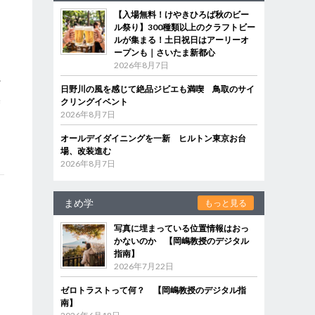
る
【入場無料！けやきひろば秋のビー
ル祭り】300種類以上のクラフトビー
ルが集まる！土日祝日はアーリーオ
ープンも｜さいたま新都心
2026年8月7日
ど
日野川の風を感じて絶品ジビエも満喫 鳥取のサイ
基
クリングイベント
2026年8月7日
オールデイダイニングを一新 ヒルトン東京お台
場、改装進む
2026年8月7日
まめ学
もっと見る
写真に埋まっている位置情報はおっ
かないのか 【岡嶋教授のデジタル
指南】
2026年7月22日
ゼロトラストって何？ 【岡嶋教授のデジタル指
南】