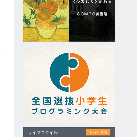
す
す
処
品
ロ
ラ
ニ
を
り
ライフスタイル
もっと見る