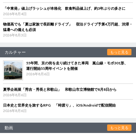
「中東発」値上げラッシュが本格化 飲食料品値上げ、約3年ぶりの多さに
2026年8月4日
物価高でも「夏は家族で長距離ドライブ」 宿泊ドライブ予算4万円超、渋滞・
猛暑への備えも必須
2026年8月3日
カルチャー
もっと見る
55年間、京の街を走り続けてきた車両 嵐山線・モボ301形、
運行開始55周年イベントを開催
2026年8月6日
夏季企画展「秀吉・秀長と和歌山」 和歌山市立博物館で8月8日から
2026年8月6日
日本史と世界史を旅するRPG 「時渡り」、iOS/Androidで配信開始
2026年8月6日
動画
もっと見る