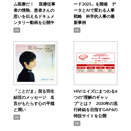
ム医療だ！ 医療従事
ード2025」を開催 デ
者の情熱、患者さんの
ータとAIで変わる人事
思いを伝えるドキュメ
戦略 科学的人事の最
ンタリー動画を公開中
新事例
PR
PR
「ことだま」宿る羽生
HIV/エイズにまつわる6
結弦のメッセージ 名
つの“理解のギャッ
言がもたらす心の平穏
プ”とは？ 2030年の流
と潤い
行終結を目指すGAP6の
特設サイトを公開
PR
PR