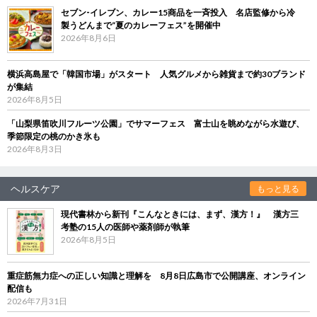
セブン‐イレブン、カレー15商品を一斉投入 名店監修から冷
製うどんまで“夏のカレーフェス”を開催中
2026年8月6日
横浜高島屋で「韓国市場」がスタート 人気グルメから雑貨まで約30ブランド
が集結
2026年8月5日
「山梨県笛吹川フルーツ公園」でサマーフェス 富士山を眺めながら水遊び、
季節限定の桃のかき氷も
2026年8月3日
ヘルスケア
もっと見る
現代書林から新刊『こんなときには、まず、漢方！』 漢方三
考塾の15人の医師や薬剤師が執筆
2026年8月5日
重症筋無力症への正しい知識と理解を 8月8日広島市で公開講座、オンライン
配信も
2026年7月31日