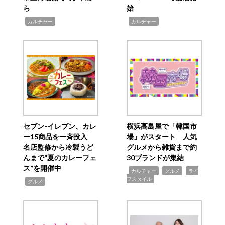
ら
始
,
,
カルチャー
カルチャー
セブン‐イレブン、カレ
横浜高島屋で「韓国市
ー15商品を一斉投入
場」がスタート 人気
名店監修から冷製うど
グルメから雑貨まで約
んまで“夏のカレーフェ
30ブランドが集結
ス”を開催中
,
,
,
カルチャー
グルメ
ライ
フスタイル
,
グルメ