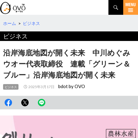
検
索
コ
ン
テ
ホーム
>
ビジネス
ン
ビジネス
ツ
へ
移
沿岸海底地図が開く未来 中川めぐみ
動
ウオー代表取締役 連載「グリーン＆
ブルー」沿岸海底地図が開く未来
bdot by OVO
2025年3月17日
ビジネス