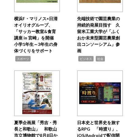
横浜F・マリノス×日清
先端技術で園芸農業の
オイリオグループ、
持続的発展目指す 久
「サッカー教室&食育
留米工業大学が「ふく
講座 in 宮崎」を開催
おか未来型園芸農業創
小学1年生～3年生の身
出コンソーシアム」参
体づくりをサポート
画
,
,
,
スポーツ
ビジネス
社会
夏季企画展「秀吉・秀
日本史と世界史を旅す
長と和歌山」 和歌山
るRPG 「時渡り」、
市立博物館で8月8日か
iOS/Androidで配信開