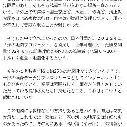
は限界があり、そもそも浅瀬で船が入れない場所も多かったと
いう。その上で海岸線は国土交通省、水産庁、環境省、海上保
安庁をはじめ複数の行政・自治体が複雑に管理しており、誰か
が率先して音頭を取ることが難しかった。
そうした中で立ち上がったのが、日本財団だ。２０２２年に
「海の地図プロジェクト」を発足し、近年可能になった航空測
量で
32
年までに総海岸線の約
90
％の浅海域（水深０〜
20
メー
トル）を測量・地図化するという。
今年の１月時点で既に約
25
％の地図化ができているそうで、
一部の画像データはプレスリリースとしてインターネット上に
も公開されている。精度は素晴らしく、筆者が仲良くさせてい
ただいている漁師さんたちに見せたところ、これはすごい！と
感動されていた。
この地図には多様な活用方法があると思われる。例えば防災
対策だ。これまでは「陸地」と「深い海」の地形図は詳細なも
のがあったのに、その間にある「浅い海（沿岸部）」の情報が