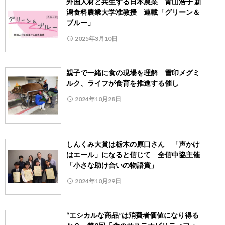
外国人材と共生する日本農業 青山浩子 新
潟食料農業大学准教授 連載「グリーン＆
ブルー」
2025年3月10日
親子で一緒に食の現場を理解 雪印メグミ
ルク、ライフが食育を推進する催し
2024年10月28日
しんくみ大賞は栃木の原口さん 「声かけ
はエール」になると信じて 全信中協主催
「小さな助け合いの物語賞」
2024年10月29日
“エシカルな商品”は消費者価値になり得る