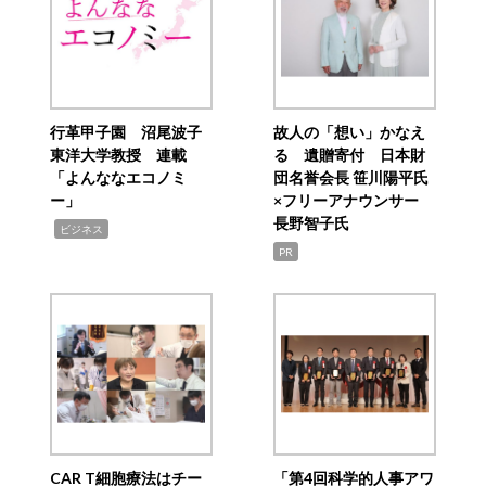
行革甲子園 沼尾波子
故人の「想い」かなえ
東洋大学教授 連載
る 遺贈寄付 日本財
「よんななエコノミ
団名誉会長 笹川陽平氏
ー」
×フリーアナウンサー
長野智子氏
,
ビジネス
PR
CAR T細胞療法はチー
「第4回科学的人事アワ