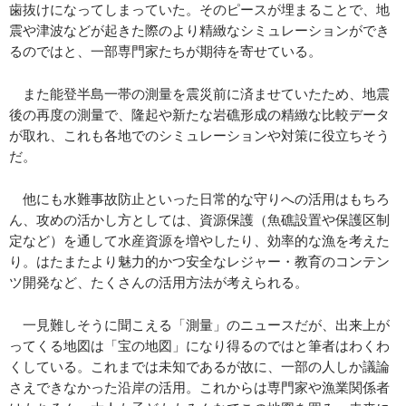
歯抜けになってしまっていた。そのピースが埋まることで、地
震や津波などが起きた際のより精緻なシミュレーションができ
るのではと、一部専門家たちが期待を寄せている。
また能登半島一帯の測量を震災前に済ませていたため、地震
後の再度の測量で、隆起や新たな岩礁形成の精緻な比較データ
が取れ、これも各地でのシミュレーションや対策に役立ちそう
だ。
他にも水難事故防止といった日常的な守りへの活用はもちろ
ん、攻めの活かし方としては、資源保護（魚礁設置や保護区制
定など）を通して水産資源を増やしたり、効率的な漁を考えた
り。はたまたより魅力的かつ安全なレジャー・教育のコンテン
ツ開発など、たくさんの活用方法が考えられる。
一見難しそうに聞こえる「測量」のニュースだが、出来上が
ってくる地図は「宝の地図」になり得るのではと筆者はわくわ
くしている。これまでは未知であるが故に、一部の人しか議論
さえできなかった沿岸の活用。これからは専門家や漁業関係者