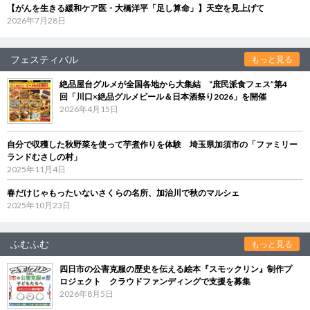
【がんを生きる緩和ケア医・大橋洋平「足し算命」】天空を見上げて
2026年7月28日
フェスティバル
もっと見る
絶品屋台グルメが全国各地から大集結 “庶民派食フェス”第4
回「川口×絶品グルメビール＆日本酒祭り2026」を開催
2026年4月15日
自分で収穫した秋野菜を使って芋煮作りを体験 埼玉県加須市の「ファミリー
ランドむさしの村」
2025年11月4日
春だけじゃもったいないさくらの名所、加治川で秋のマルシェ
2025年10月23日
ふむふむ
もっと見る
四日市の公害克服の歴史を伝える絵本『スモックリン』制作プ
ロジェクト クラウドファンディングで支援を募集
2026年8月5日