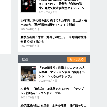
文」はどれ？ 最新作『永遠の記
憶』発売で読者参加型キャンペーン
2026年8月7日
55年間、京の街を走り続けてきた車両 嵐山線・モ
ボ301形、運行開始55周年イベントを開催
2026年8月6日
夏季企画展「秀吉・秀長と和歌山」 和歌山市立博
物館で8月8日から
2026年8月6日
動画
もっと見る
「100歳現役」目指すシニア1500人
が集結 マンション管理代務員イベ
ント「うぇるねすシップ」
2026年8月4日
AI時代、「暗黙知」は継承できるのか 「デジブ
レ」説明会／ラウンドテーブル
2026年8月3日
紀伊勝浦の魅力を堪能 ホテル浦島、日昇館をリニ