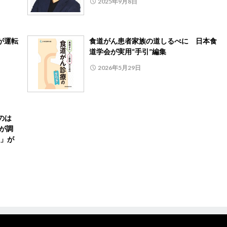
2025年9月8日
が運転
食道がん患者家族の道しるべに 日本食
道学会が実用“手引”編集
2026年5月29日
のは
eが調
」が