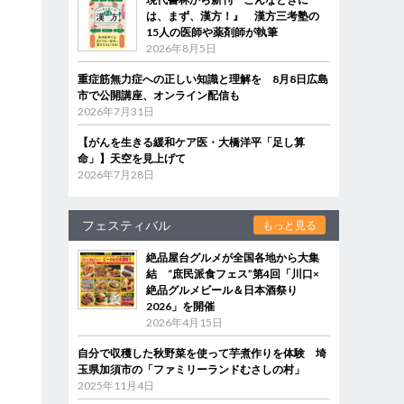
は、まず、漢方！』 漢方三考塾の
15人の医師や薬剤師が執筆
2026年8月5日
重症筋無力症への正しい知識と理解を 8月8日広島
市で公開講座、オンライン配信も
2026年7月31日
【がんを生きる緩和ケア医・大橋洋平「足し算
命」】天空を見上げて
2026年7月28日
フェスティバル
もっと見る
絶品屋台グルメが全国各地から大集
結 “庶民派食フェス”第4回「川口×
絶品グルメビール＆日本酒祭り
2026」を開催
2026年4月15日
自分で収穫した秋野菜を使って芋煮作りを体験 埼
玉県加須市の「ファミリーランドむさしの村」
2025年11月4日