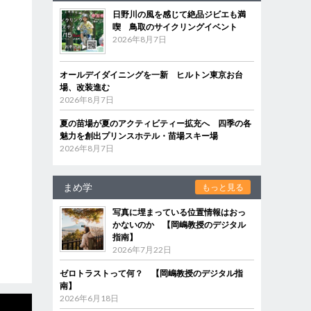
日野川の風を感じて絶品ジビエも満
喫 鳥取のサイクリングイベント
2026年8月7日
オールデイダイニングを一新 ヒルトン東京お台
場、改装進む
2026年8月7日
夏の苗場が夏のアクティビティー拡充へ 四季の各
魅力を創出プリンスホテル・苗場スキー場
2026年8月7日
まめ学
もっと見る
写真に埋まっている位置情報はおっ
かないのか 【岡嶋教授のデジタル
指南】
2026年7月22日
ゼロトラストって何？ 【岡嶋教授のデジタル指
南】
2026年6月18日