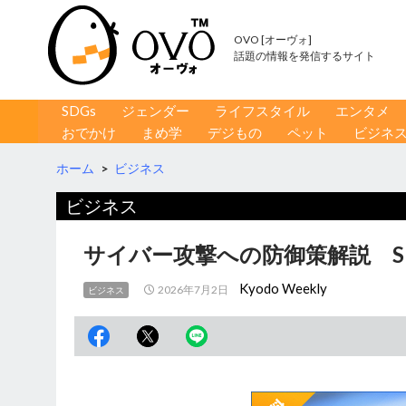
OVO [オーヴォ]
話題の情報を発信するサイト
コンテンツへ移動
検
SDGs
ジェンダー
ライフスタイル
エンタメ
索
おでかけ
まめ学
デジもの
ペット
ビジネ
ホーム
>
ビジネス
ビジネス
サイバー攻撃への防御策解説 S
Kyodo Weekly
2026年7月2日
ビジネス