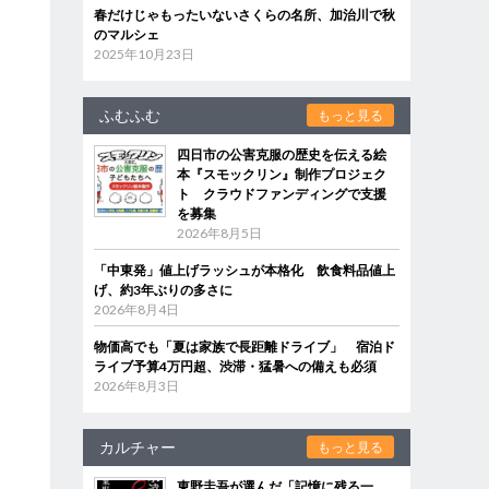
春だけじゃもったいないさくらの名所、加治川で秋
のマルシェ
2025年10月23日
ふむふむ
もっと見る
四日市の公害克服の歴史を伝える絵
本『スモックリン』制作プロジェク
ト クラウドファンディングで支援
を募集
2026年8月5日
「中東発」値上げラッシュが本格化 飲食料品値上
げ、約3年ぶりの多さに
2026年8月4日
物価高でも「夏は家族で長距離ドライブ」 宿泊ド
ライブ予算4万円超、渋滞・猛暑への備えも必須
2026年8月3日
カルチャー
もっと見る
東野圭吾が選んだ「記憶に残る一