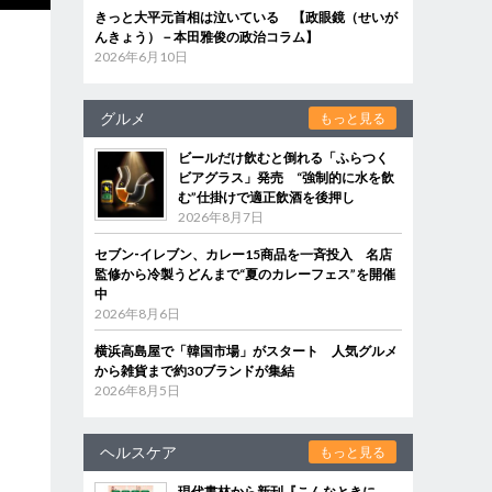
きっと大平元首相は泣いている 【政眼鏡（せいが
んきょう）－本田雅俊の政治コラム】
2026年6月10日
グルメ
もっと見る
ビールだけ飲むと倒れる「ふらつく
ビアグラス」発売 “強制的に水を飲
む”仕掛けで適正飲酒を後押し
2026年8月7日
セブン‐イレブン、カレー15商品を一斉投入 名店
監修から冷製うどんまで“夏のカレーフェス”を開催
中
2026年8月6日
横浜高島屋で「韓国市場」がスタート 人気グルメ
から雑貨まで約30ブランドが集結
2026年8月5日
ヘルスケア
もっと見る
現代書林から新刊『こんなときに