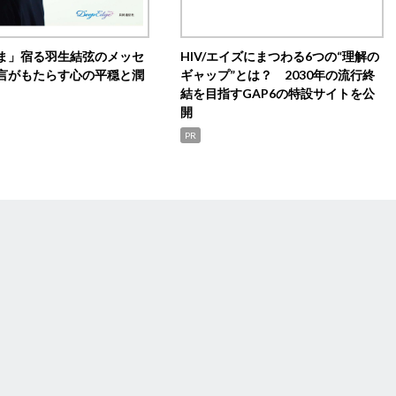
ま」宿る羽生結弦のメッセ
HIV/エイズにまつわる6つの“理解の
言がもたらす心の平穏と潤
ギャップ”とは？ 2030年の流行終
結を目指すGAP6の特設サイトを公
開
PR