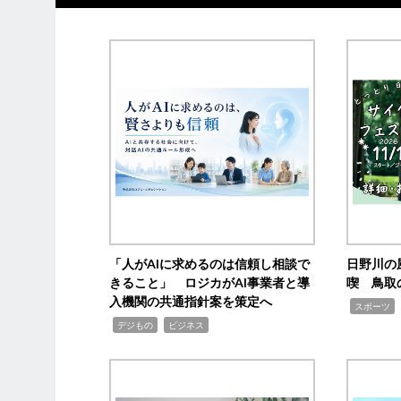
「人がAIに求めるのは信頼し相談で
日野川の
きること」 ロジカがAI事業者と導
喫 鳥取
入機関の共通指針案を策定へ
,
スポーツ
,
,
デジもの
ビジネス