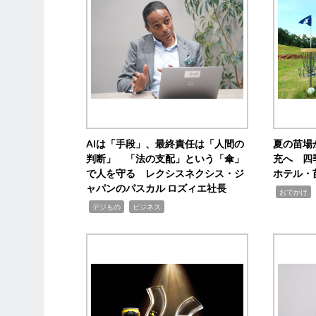
AIは「手段」、最終責任は「人間の
夏の苗場
判断」 「法の支配」という「傘」
充へ 四
で人を守る レクシスネクシス・ジ
ホテル・
ャパンのパスカル ロズィエ社長
,
,
おでかけ
,
,
デジもの
ビジネス