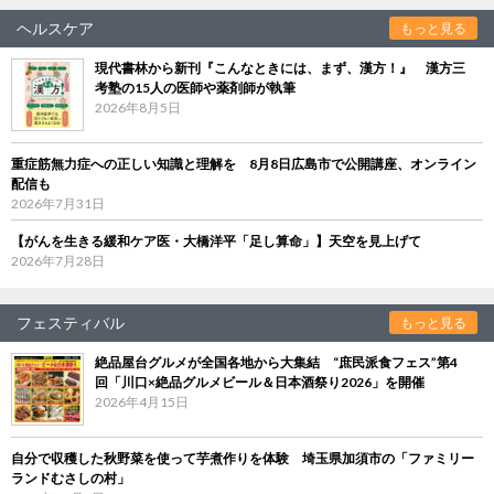
ヘルスケア
もっと見る
現代書林から新刊『こんなときには、まず、漢方！』 漢方三
考塾の15人の医師や薬剤師が執筆
2026年8月5日
重症筋無力症への正しい知識と理解を 8月8日広島市で公開講座、オンライン
配信も
2026年7月31日
【がんを生きる緩和ケア医・大橋洋平「足し算命」】天空を見上げて
2026年7月28日
フェスティバル
もっと見る
絶品屋台グルメが全国各地から大集結 “庶民派食フェス”第4
回「川口×絶品グルメビール＆日本酒祭り2026」を開催
2026年4月15日
自分で収穫した秋野菜を使って芋煮作りを体験 埼玉県加須市の「ファミリー
ランドむさしの村」