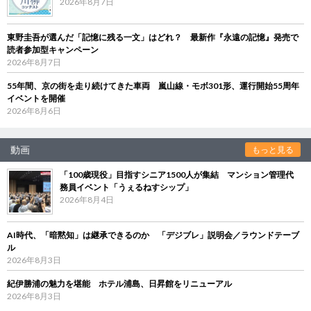
2026年8月7日
東野圭吾が選んだ「記憶に残る一文」はどれ？ 最新作『永遠の記憶』発売で
読者参加型キャンペーン
2026年8月7日
55年間、京の街を走り続けてきた車両 嵐山線・モボ301形、運行開始55周年
イベントを開催
2026年8月6日
動画
もっと見る
「100歳現役」目指すシニア1500人が集結 マンション管理代
務員イベント「うぇるねすシップ」
2026年8月4日
AI時代、「暗黙知」は継承できるのか 「デジブレ」説明会／ラウンドテーブ
ル
2026年8月3日
紀伊勝浦の魅力を堪能 ホテル浦島、日昇館をリニューアル
2026年8月3日