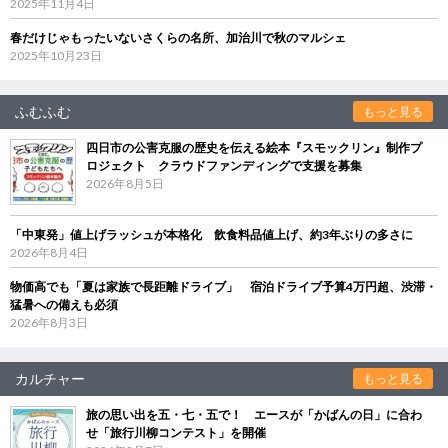
2025年11月4日
春だけじゃもったいないさくらの名所、加治川で秋のマルシェ
2025年10月23日
ふむふむ
もっと見る
四日市の公害克服の歴史を伝える絵本『スモックリン』制作プ
ロジェクト クラウドファンディングで支援を募集
2026年8月5日
「中東発」値上げラッシュが本格化 飲食料品値上げ、約3年ぶりの多さに
2026年8月4日
物価高でも「夏は家族で長距離ドライブ」 宿泊ドライブ予算4万円超、渋滞・
猛暑への備えも必須
2026年8月3日
カルチャー
もっと見る
旅の思い出を五・七・五で！ エースが「かばんの日」に合わ
せ「旅行川柳コンテスト」を開催