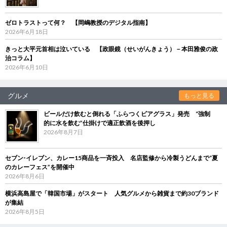
ゼロトラストって何？ 【岡嶋教授のデジタル指南】
2026年6月18日
きっと大平元首相は泣いている 【政眼鏡（せいがんきょう）－本田雅俊の政
治コラム】
2026年6月10日
グルメ
もっと見る
ビールだけ飲むと倒れる「ふらつくビアグラス」発売 “強制
的に水を飲む”仕掛けで適正飲酒を後押し
2026年8月7日
セブン‐イレブン、カレー15商品を一斉投入 名店監修から冷製うどんまで“夏
のカレーフェス”を開催中
2026年8月6日
横浜高島屋で「韓国市場」がスタート 人気グルメから雑貨まで約30ブランド
が集結
2026年8月5日