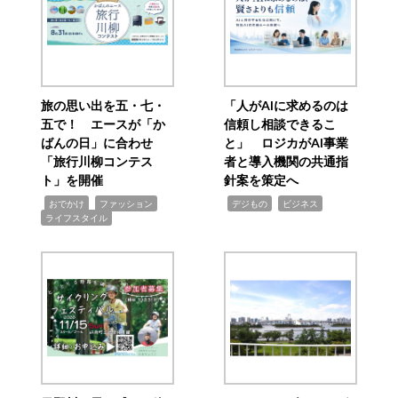
旅の思い出を五・七・
「人がAIに求めるのは
五で！ エースが「か
信頼し相談できるこ
ばんの日」に合わせ
と」 ロジカがAI事業
「旅行川柳コンテス
者と導入機関の共通指
ト」を開催
針案を策定へ
,
,
,
,
,
おでかけ
ファッション
デジもの
ビジネス
ライフスタイル