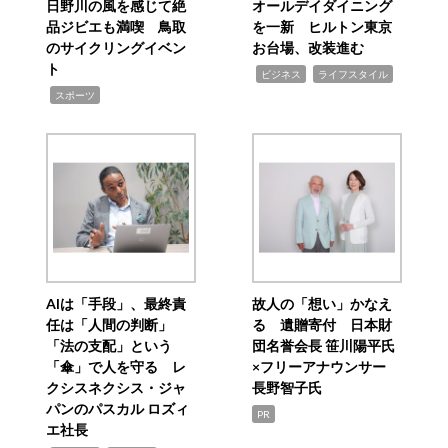
日野川の風を感じて絶
オールデイダイニング
品ジビエも満喫 鳥取
を一新 ヒルトン東京
のサイクリングイベン
お台場、改装進む
ト
,
,
ビジネス
ライフスタイル
,
スポーツ
AIは「手段」、最終責
故人の「想い」かなえ
任は「人間の判断」
る 遺贈寄付 日本財
「法の支配」という
団名誉会長 笹川陽平氏
「傘」で人を守る レ
×フリーアナウンサー
クシスネクシス・ジャ
長野智子氏
パンのパスカル ロズィ
PR
エ社長