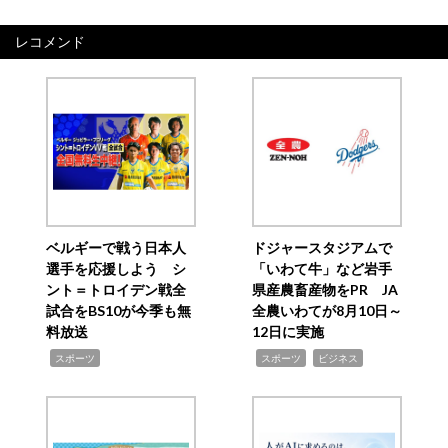
レコメンド
ベルギーで戦う日本人
ドジャースタジアムで
選手を応援しよう シ
「いわて牛」など岩手
ント＝トロイデン戦全
県産農畜産物をPR JA
試合をBS10が今季も無
全農いわてが8月10日～
料放送
12日に実施
,
,
,
スポーツ
スポーツ
ビジネス