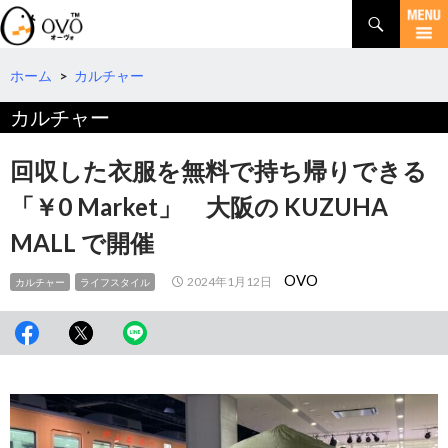
検
索
コ
ン
テ
ホーム
>
カルチャー
ン
カルチャー
ツ
へ
移
回収した衣服を無料で持ち帰りできる
動
「￥0 Market」 大阪の KUZUHA
MALL で開催
OVO
2024年1月12日
カルチャー
ライフスタイル