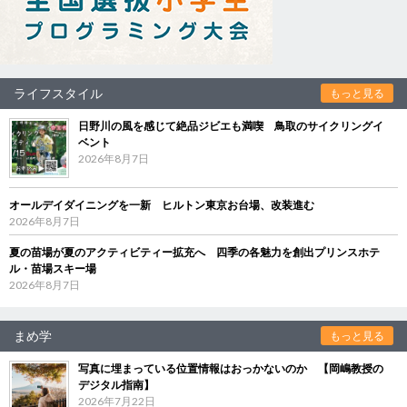
ライフスタイル
もっと見る
日野川の風を感じて絶品ジビエも満喫 鳥取のサイクリングイ
ベント
2026年8月7日
オールデイダイニングを一新 ヒルトン東京お台場、改装進む
2026年8月7日
夏の苗場が夏のアクティビティー拡充へ 四季の各魅力を創出プリンスホテ
ル・苗場スキー場
2026年8月7日
まめ学
もっと見る
写真に埋まっている位置情報はおっかないのか 【岡嶋教授の
デジタル指南】
2026年7月22日