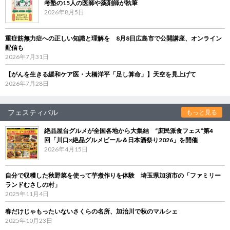
考塾の15人の医師や薬剤師が執筆
2026年8月5日
重症筋無力症への正しい知識と理解を 8月8日広島市で公開講座、オンライン
配信も
2026年7月31日
【がんを生きる緩和ケア医・大橋洋平「足し算命」】天空を見上げて
2026年7月28日
フェスティバル
もっと見る
絶品屋台グルメが全国各地から大集結 “庶民派食フェス”第4
回「川口×絶品グルメビール＆日本酒祭り2026」を開催
2026年4月15日
自分で収穫した秋野菜を使って芋煮作りを体験 埼玉県加須市の「ファミリー
ランドむさしの村」
2025年11月4日
春だけじゃもったいないさくらの名所、加治川で秋のマルシェ
2025年10月23日