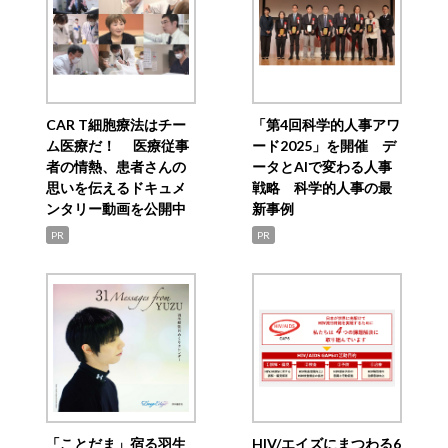
CAR T細胞療法はチー
「第4回科学的人事アワ
ム医療だ！ 医療従事
ード2025」を開催 デ
者の情熱、患者さんの
ータとAIで変わる人事
思いを伝えるドキュメ
戦略 科学的人事の最
ンタリー動画を公開中
新事例
PR
PR
「ことだま」宿る羽生
HIV/エイズにまつわる6