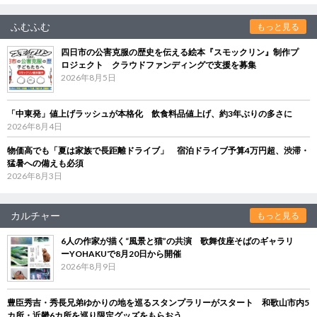
ふむふむ
もっと見る
四日市の公害克服の歴史を伝える絵本『スモックリン』制作プ
ロジェクト クラウドファンディングで支援を募集
2026年8月5日
「中東発」値上げラッシュが本格化 飲食料品値上げ、約3年ぶりの多さに
2026年8月4日
物価高でも「夏は家族で長距離ドライブ」 宿泊ドライブ予算4万円超、渋滞・
猛暑への備えも必須
2026年8月3日
カルチャー
もっと見る
6人の作家が描く“風景と猫”の共演 歌舞伎座そばのギャラリ
ーYOHAKUで8月20日から開催
2026年8月9日
豊臣秀吉・秀長兄弟ゆかりの地を巡るスタンプラリーがスタート 和歌山市内5
カ所・近畿6カ所を巡り限定グッズをもらおう