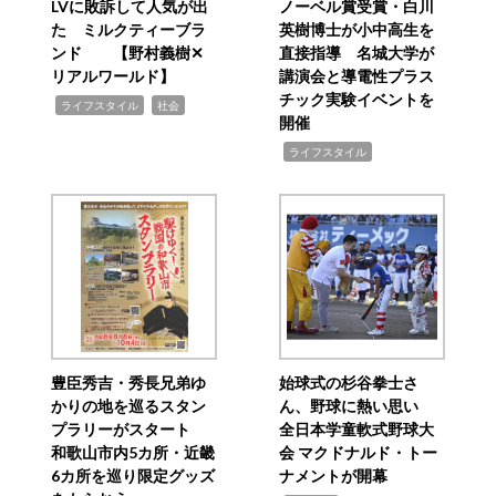
LVに敗訴して人気が出
ノーベル賞受賞・白川
た ミルクティーブラ
英樹博士が小中高生を
ンド 【野村義樹✕
直接指導 名城大学が
リアルワールド】
講演会と導電性プラス
チック実験イベントを
,
,
ライフスタイル
社会
開催
,
ライフスタイル
豊臣秀吉・秀長兄弟ゆ
始球式の杉谷拳士さ
かりの地を巡るスタン
ん、野球に熱い思い
プラリーがスタート
全日本学童軟式野球大
和歌山市内5カ所・近畿
会 マクドナルド・トー
6カ所を巡り限定グッズ
ナメントが開幕