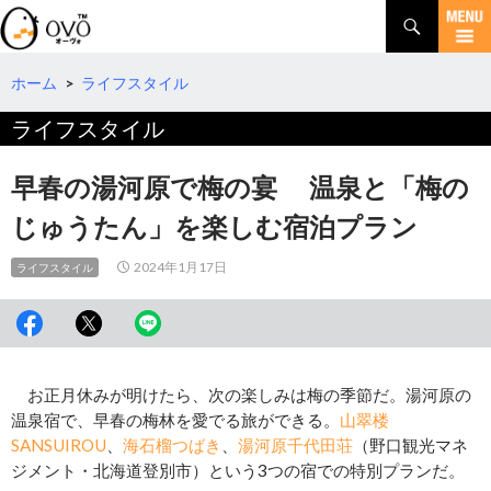
検
索
コ
ン
テ
ホーム
>
ライフスタイル
ン
ライフスタイル
ツ
へ
移
早春の湯河原で梅の宴 温泉と「梅の
動
じゅうたん」を楽しむ宿泊プラン
2024年1月17日
ライフスタイル
お正月休みが明けたら、次の楽しみは梅の季節だ。湯河原の
温泉宿で、早春の梅林を愛でる旅ができる。
山翠楼
SANSUIROU
、
海石榴つばき
、
湯河原千代田荘
（野口観光マネ
ジメント・北海道登別市）という3つの宿での特別プランだ。