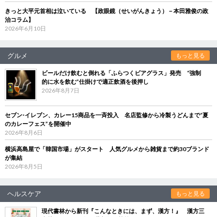
きっと大平元首相は泣いている 【政眼鏡（せいがんきょう）－本田雅俊の政
治コラム】
2026年6月10日
グルメ
もっと見る
ビールだけ飲むと倒れる「ふらつくビアグラス」発売 “強制
的に水を飲む”仕掛けで適正飲酒を後押し
2026年8月7日
セブン‐イレブン、カレー15商品を一斉投入 名店監修から冷製うどんまで“夏
のカレーフェス”を開催中
2026年8月6日
横浜高島屋で「韓国市場」がスタート 人気グルメから雑貨まで約30ブランド
が集結
2026年8月5日
ヘルスケア
もっと見る
現代書林から新刊『こんなときには、まず、漢方！』 漢方三