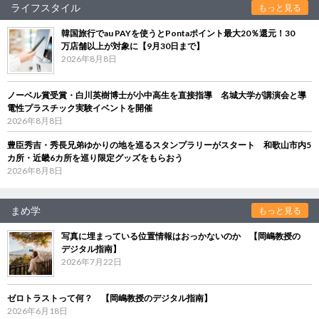
ライフスタイル
もっと見る
韓国旅行でau PAYを使うとPontaポイント最大20％還元！30
万店舗以上が対象に【9月30日まで】
2026年8月8日
ノーベル賞受賞・白川英樹博士が小中高生を直接指導 名城大学が講演会と導
電性プラスチック実験イベントを開催
2026年8月8日
豊臣秀吉・秀長兄弟ゆかりの地を巡るスタンプラリーがスタート 和歌山市内5
カ所・近畿6カ所を巡り限定グッズをもらおう
2026年8月8日
まめ学
もっと見る
写真に埋まっている位置情報はおっかないのか 【岡嶋教授の
デジタル指南】
2026年7月22日
ゼロトラストって何？ 【岡嶋教授のデジタル指南】
2026年6月18日