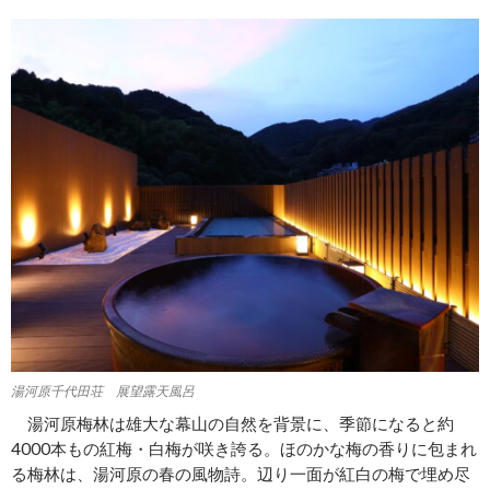
湯河原千代田荘 展望露天風呂
湯河原梅林は雄大な幕山の自然を背景に、季節になると約
4000本もの紅梅・白梅が咲き誇る。ほのかな梅の香りに包まれ
る梅林は、湯河原の春の風物詩。辺り一面が紅白の梅で埋め尽