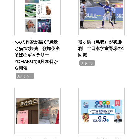
6人の作家が描く“風景
弓ヶ浜（鳥取）が初勝
と猫”の共演 歌舞伎座
利 全日本学童野球の1
そばのギャラリー
回戦
YOHAKUで8月20日か
,
スポーツ
ら開催
,
カルチャー