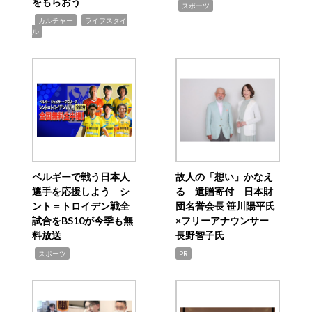
をもらおう
,
スポーツ
,
,
カルチャー
ライフスタイ
ル
ベルギーで戦う日本人
故人の「想い」かなえ
選手を応援しよう シ
る 遺贈寄付 日本財
ント＝トロイデン戦全
団名誉会長 笹川陽平氏
試合をBS10が今季も無
×フリーアナウンサー
料放送
長野智子氏
,
スポーツ
PR