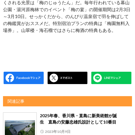
くされる光景は「梅のじゅうたん」だ。毎年行われている幕山
公園・湯河原梅林でのイベント「梅の宴」の開催期間は2月3日
～3月10日。せっかくだから、のんびり温泉宿で羽を伸ばして
の梅鑑賞がおススメだ。特別宿泊プランの特典は「梅園無料入
場券」。山翠楼・海石榴ではさらに梅酒の特典もある。
関連記事
2025年春、香川県・直島に新美術館が誕
生 直島の安藤忠雄氏設計として10番目
2023年10月9日