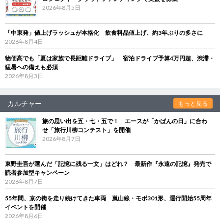
2026年8月5日
「中東発」値上げラッシュが本格化 飲食料品値上げ、約3年ぶりの多さに
2026年8月4日
物価高でも「夏は家族で長距離ドライブ」 宿泊ドライブ予算4万円超、渋滞・
猛暑への備えも必須
2026年8月3日
カルチャー
もっと見る
旅の思い出を五・七・五で！ エースが「かばんの日」に合わ
せ「旅行川柳コンテスト」を開催
2026年8月7日
東野圭吾が選んだ「記憶に残る一文」はどれ？ 最新作『永遠の記憶』発売で
読者参加型キャンペーン
2026年8月7日
55年間、京の街を走り続けてきた車両 嵐山線・モボ301形、運行開始55周年
イベントを開催
2026年8月6日