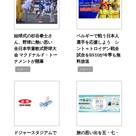
始球式の杉谷拳士さ
ベルギーで戦う日本人
ん、野球に熱い思い
選手を応援しよう シ
全日本学童軟式野球大
ント＝トロイデン戦全
会 マクドナルド・トー
試合をBS10が今季も無
ナメントが開幕
料放送
,
,
スポーツ
スポーツ
ドジャースタジアムで
旅の思い出を五・七・