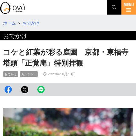
検
索
コ
ン
テ
ホーム
>
おでかけ
ン
おでかけ
ツ
へ
移
コケと紅葉が彩る庭園 京都・東福寺
動
塔頭「正覚庵」特別拝観
2023年10月13日
おでかけ
カルチャー