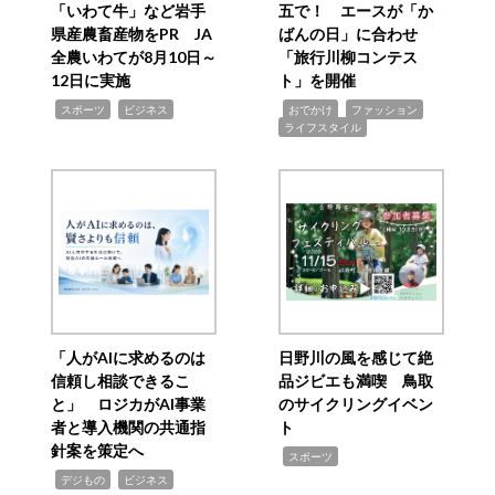
「いわて牛」など岩手
五で！ エースが「か
県産農畜産物をPR JA
ばんの日」に合わせ
全農いわてが8月10日～
「旅行川柳コンテス
12日に実施
ト」を開催
,
,
,
,
,
スポーツ
ビジネス
おでかけ
ファッション
ライフスタイル
「人がAIに求めるのは
日野川の風を感じて絶
信頼し相談できるこ
品ジビエも満喫 鳥取
と」 ロジカがAI事業
のサイクリングイベン
者と導入機関の共通指
ト
針案を策定へ
,
スポーツ
,
,
デジもの
ビジネス