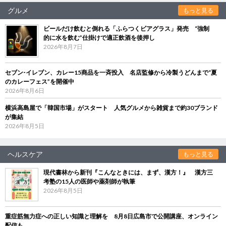
グルメ
もっと見る
ビールだけ飲むと倒れる「ふらつくビアグラス」発売 “強制
的に水を飲む”仕掛けで適正飲酒を後押し
2026年8月7日
セブン‐イレブン、カレー15商品を一斉投入 名店監修から冷製うどんまで“夏
のカレーフェス”を開催中
2026年8月6日
横浜高島屋で「韓国市場」がスタート 人気グルメから雑貨まで約30ブランド
が集結
2026年8月5日
ヘルスケア
もっと見る
現代書林から新刊『こんなときには、まず、漢方！』 漢方三
考塾の15人の医師や薬剤師が執筆
2026年8月5日
重症筋無力症への正しい知識と理解を 8月8日広島市で公開講座、オンライン
配信も