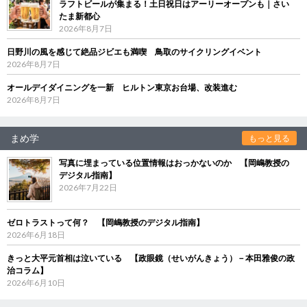
ラフトビールが集まる！土日祝日はアーリーオープンも｜さい
たま新都心
2026年8月7日
日野川の風を感じて絶品ジビエも満喫 鳥取のサイクリングイベント
2026年8月7日
オールデイダイニングを一新 ヒルトン東京お台場、改装進む
2026年8月7日
まめ学
もっと見る
写真に埋まっている位置情報はおっかないのか 【岡嶋教授の
デジタル指南】
2026年7月22日
ゼロトラストって何？ 【岡嶋教授のデジタル指南】
2026年6月18日
きっと大平元首相は泣いている 【政眼鏡（せいがんきょう）－本田雅俊の政
治コラム】
2026年6月10日