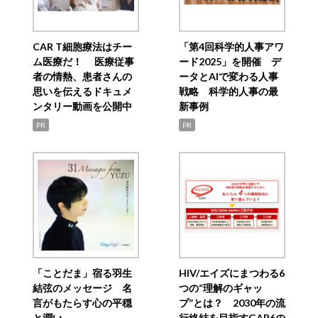
CAR T細胞療法はチー
「第4回科学的人事アワ
ム医療だ！ 医療従事
ード2025」を開催 デ
者の情熱、患者さんの
ータとAIで変わる人事
思いを伝えるドキュメ
戦略 科学的人事の最
ンタリー動画を公開中
新事例
PR
PR
「ことだま」宿る羽生
HIV/エイズにまつわる6
結弦のメッセージ 名
つの“理解のギャッ
言がもたらす心の平穏
プ”とは？ 2030年の流
と潤い
行終結を目指すGAP6の