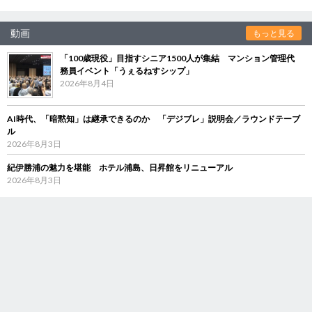
動画
もっと見る
「100歳現役」目指すシニア1500人が集結 マンション管理代
務員イベント「うぇるねすシップ」
2026年8月4日
AI時代、「暗黙知」は継承できるのか 「デジブレ」説明会／ラウンドテーブ
ル
2026年8月3日
紀伊勝浦の魅力を堪能 ホテル浦島、日昇館をリニューアル
2026年8月3日