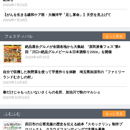
2026年7月31日
【がんを生きる緩和ケア医・大橋洋平「足し算命」】天空を見上げて
2026年7月28日
フェスティバル
もっと見る
絶品屋台グルメが全国各地から大集結 “庶民派食フェス”第4
回「川口×絶品グルメビール＆日本酒祭り2026」を開催
2026年4月15日
自分で収穫した秋野菜を使って芋煮作りを体験 埼玉県加須市の「ファミリー
ランドむさしの村」
2025年11月4日
春だけじゃもったいないさくらの名所、加治川で秋のマルシェ
2025年10月23日
ふむふむ
もっと見る
四日市の公害克服の歴史を伝える絵本『スモックリン』制作プ
ロジェクト クラウドファンディングで支援を募集