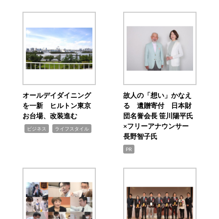
オールデイダイニング
故人の「想い」かなえ
を一新 ヒルトン東京
る 遺贈寄付 日本財
お台場、改装進む
団名誉会長 笹川陽平氏
×フリーアナウンサー
,
,
ビジネス
ライフスタイル
長野智子氏
PR