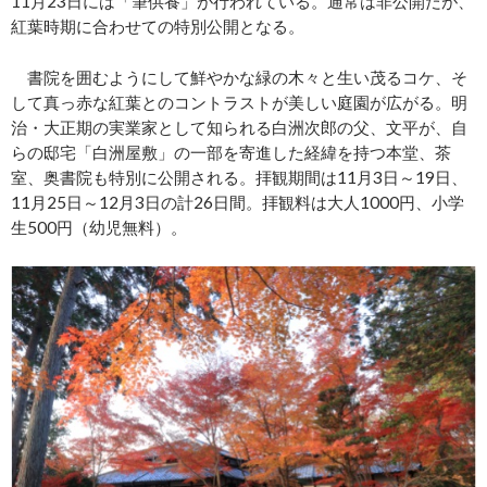
11月23日には「筆供養」が行われている。通常は非公開だが、
紅葉時期に合わせての特別公開となる。
書院を囲むようにして鮮やかな緑の木々と生い茂るコケ、そ
して真っ赤な紅葉とのコントラストが美しい庭園が広がる。明
治・大正期の実業家として知られる白洲次郎の父、文平が、自
らの邸宅「白洲屋敷」の一部を寄進した経緯を持つ本堂、茶
室、奥書院も特別に公開される。拝観期間は11月3日～19日、
11月25日～12月3日の計26日間。拝観料は大人1000円、小学
生500円（幼児無料）。