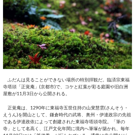
ふだんは見ることができない場所の特別拝観だ。臨済宗東福
寺塔頭「正覚庵」(京都市)で、コケと紅葉が彩る庭園や旧白洲
屋敷が11月3日から公開される。
正覚庵は、1290年に東福寺五世住持の山叟慧雲(さんそう・
えうん)を開山として、鎌倉時代の武将、奥州・伊達政宗の先祖
である伊達政依によって創建された東福寺塔頭寺院。「筆の
寺」として名高く、江戸文化年間に境内へ筆塚が築かれ、毎年