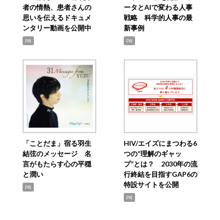
者の情熱、患者さんの
ータとAIで変わる人事
思いを伝えるドキュメ
戦略 科学的人事の最
ンタリー動画を公開中
新事例
PR
PR
「ことだま」宿る羽生
HIV/エイズにまつわる6
結弦のメッセージ 名
つの“理解のギャッ
言がもたらす心の平穏
プ”とは？ 2030年の流
と潤い
行終結を目指すGAP6の
特設サイトを公開
PR
PR