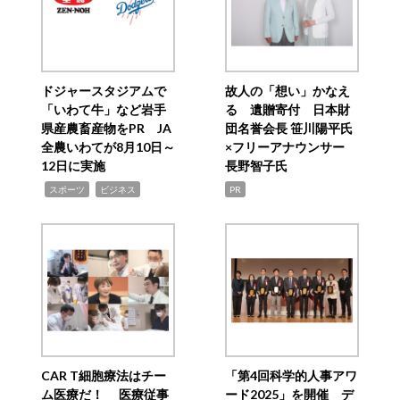
ドジャースタジアムで
故人の「想い」かなえ
「いわて牛」など岩手
る 遺贈寄付 日本財
県産農畜産物をPR JA
団名誉会長 笹川陽平氏
全農いわてが8月10日～
×フリーアナウンサー
12日に実施
長野智子氏
,
,
スポーツ
ビジネス
PR
CAR T細胞療法はチー
「第4回科学的人事アワ
ム医療だ！ 医療従事
ード2025」を開催 デ