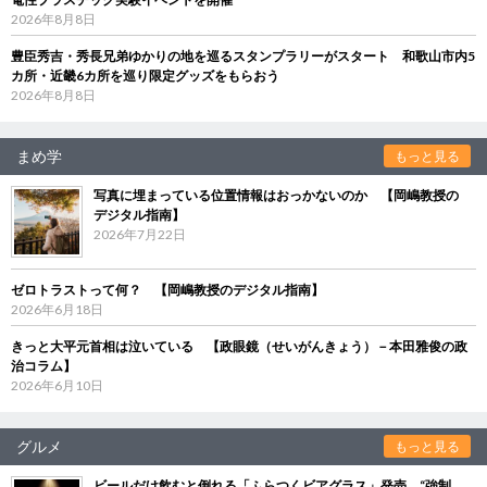
2026年8月8日
豊臣秀吉・秀長兄弟ゆかりの地を巡るスタンプラリーがスタート 和歌山市内5
カ所・近畿6カ所を巡り限定グッズをもらおう
2026年8月8日
まめ学
もっと見る
写真に埋まっている位置情報はおっかないのか 【岡嶋教授の
デジタル指南】
2026年7月22日
ゼロトラストって何？ 【岡嶋教授のデジタル指南】
2026年6月18日
きっと大平元首相は泣いている 【政眼鏡（せいがんきょう）－本田雅俊の政
治コラム】
2026年6月10日
グルメ
もっと見る
ビールだけ飲むと倒れる「ふらつくビアグラス」発売 “強制