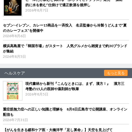
的に水を飲む”仕掛けで適正飲酒を後押し
2026年8月7日
セブン‐イレブン、カレー15商品を一斉投入 名店監修から冷製うどんまで“夏
のカレーフェス”を開催中
2026年8月6日
横浜高島屋で「韓国市場」がスタート 人気グルメから雑貨まで約30ブランド
が集結
2026年8月5日
ヘルスケア
もっと見る
現代書林から新刊『こんなときには、まず、漢方！』 漢方三
考塾の15人の医師や薬剤師が執筆
2026年8月5日
重症筋無力症への正しい知識と理解を 8月8日広島市で公開講座、オンライン
配信も
2026年7月31日
【がんを生きる緩和ケア医・大橋洋平「足し算命」】天空を見上げて