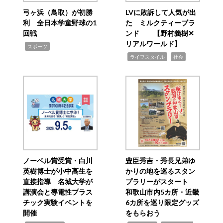
弓ヶ浜（鳥取）が初勝
LVに敗訴して人気が出
利 全日本学童野球の1
た ミルクティーブラ
回戦
ンド 【野村義樹✕
リアルワールド】
,
スポーツ
,
,
ライフスタイル
社会
ノーベル賞受賞・白川
豊臣秀吉・秀長兄弟ゆ
英樹博士が小中高生を
かりの地を巡るスタン
直接指導 名城大学が
プラリーがスタート
講演会と導電性プラス
和歌山市内5カ所・近畿
チック実験イベントを
6カ所を巡り限定グッズ
開催
をもらおう