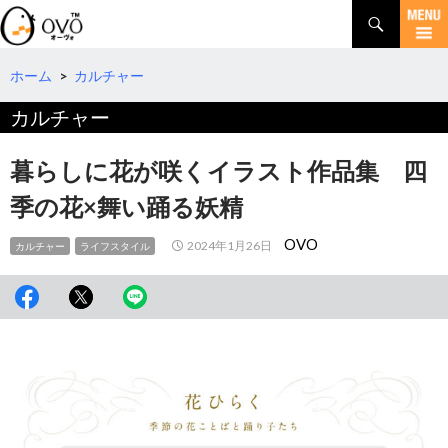
検
索
コ
ン
テ
ホーム
>
カルチャー
ン
カルチャー
ツ
へ
移
暮らしに花が咲くイラスト作品集 四
動
季の花×舞い踊る妖精
OVO
2024年1月26日
カルチャー
ライフスタイル