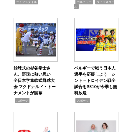
,
,
,
ライフスタイル
カルチャー
ライフスタイ
ル
始球式の杉谷拳士さ
ベルギーで戦う日本人
ん、野球に熱い思い
選手を応援しよう シ
全日本学童軟式野球大
ント＝トロイデン戦全
会 マクドナルド・トー
試合をBS10が今季も無
ナメントが開幕
料放送
,
,
スポーツ
スポーツ