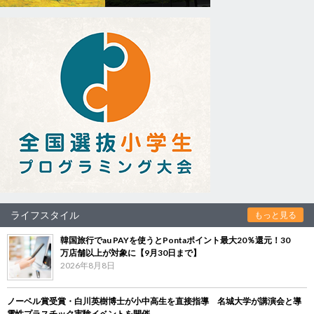
ライフスタイル
もっと見る
韓国旅行でau PAYを使うとPontaポイント最大20％還元！30
万店舗以上が対象に【9月30日まで】
2026年8月8日
ノーベル賞受賞・白川英樹博士が小中高生を直接指導 名城大学が講演会と導
電性プラスチック実験イベントを開催