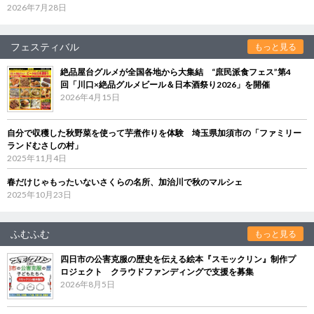
2026年7月28日
フェスティバル
もっと見る
絶品屋台グルメが全国各地から大集結 “庶民派食フェス”第4
回「川口×絶品グルメビール＆日本酒祭り2026」を開催
2026年4月15日
自分で収穫した秋野菜を使って芋煮作りを体験 埼玉県加須市の「ファミリー
ランドむさしの村」
2025年11月4日
春だけじゃもったいないさくらの名所、加治川で秋のマルシェ
2025年10月23日
ふむふむ
もっと見る
四日市の公害克服の歴史を伝える絵本『スモックリン』制作プ
ロジェクト クラウドファンディングで支援を募集
2026年8月5日