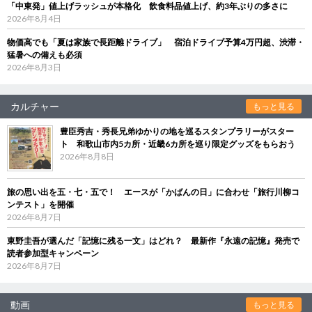
「中東発」値上げラッシュが本格化 飲食料品値上げ、約3年ぶりの多さに
2026年8月4日
物価高でも「夏は家族で長距離ドライブ」 宿泊ドライブ予算4万円超、渋滞・
猛暑への備えも必須
2026年8月3日
カルチャー
もっと見る
豊臣秀吉・秀長兄弟ゆかりの地を巡るスタンプラリーがスター
ト 和歌山市内5カ所・近畿6カ所を巡り限定グッズをもらおう
2026年8月8日
旅の思い出を五・七・五で！ エースが「かばんの日」に合わせ「旅行川柳コ
ンテスト」を開催
2026年8月7日
東野圭吾が選んだ「記憶に残る一文」はどれ？ 最新作『永遠の記憶』発売で
読者参加型キャンペーン
2026年8月7日
動画
もっと見る