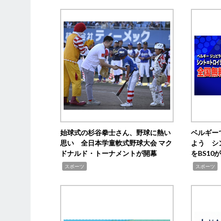
始球式の杉谷拳士さん、野球に熱い
ベルギー
思い 全日本学童軟式野球大会 マク
よう シ
ドナルド・トーナメントが開幕
をBS1
,
,
スポーツ
スポーツ