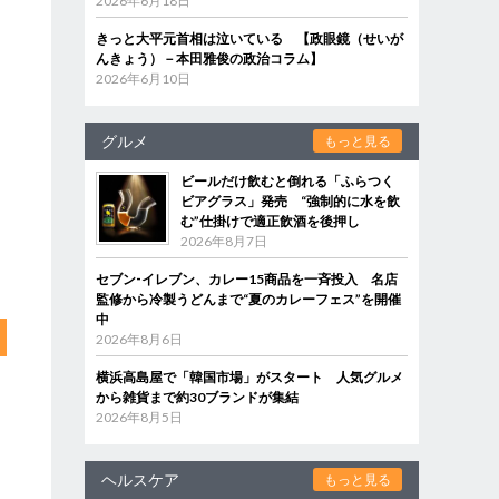
2026年6月18日
きっと大平元首相は泣いている 【政眼鏡（せいが
んきょう）－本田雅俊の政治コラム】
2026年6月10日
グルメ
もっと見る
ビールだけ飲むと倒れる「ふらつく
ビアグラス」発売 “強制的に水を飲
む”仕掛けで適正飲酒を後押し
2026年8月7日
セブン‐イレブン、カレー15商品を一斉投入 名店
監修から冷製うどんまで“夏のカレーフェス”を開催
中
2026年8月6日
横浜高島屋で「韓国市場」がスタート 人気グルメ
から雑貨まで約30ブランドが集結
2026年8月5日
ヘルスケア
もっと見る