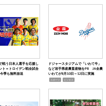
で戦う日本人選手を応援し
ドジャースタジアムで「いわて牛」
ント＝トロイデン戦全試合
など岩手県産農畜産物をPR JA全農
0が今季も無料放送
いわてが8月10日～12日に実施
,
,
スポーツ
ビジネス