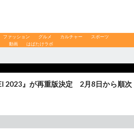
ファッション
グルメ
カルチャー
スポーツ
ス
動画
はばたけラボ
HEI 2023』が再重版決定 2月8日から順次