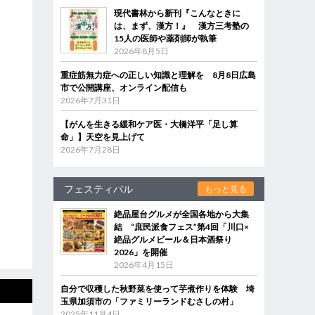
現代書林から新刊『こんなときに
は、まず、漢方！』 漢方三考塾の
15人の医師や薬剤師が執筆
2026年8月5日
重症筋無力症への正しい知識と理解を 8月8日広島
市で公開講座、オンライン配信も
2026年7月31日
【がんを生きる緩和ケア医・大橋洋平「足し算
命」】天空を見上げて
2026年7月28日
フェスティバル
もっと見る
絶品屋台グルメが全国各地から大集
結 “庶民派食フェス”第4回「川口×
絶品グルメビール＆日本酒祭り
2026」を開催
2026年4月15日
自分で収穫した秋野菜を使って芋煮作りを体験 埼
玉県加須市の「ファミリーランドむさしの村」
2025年11月4日