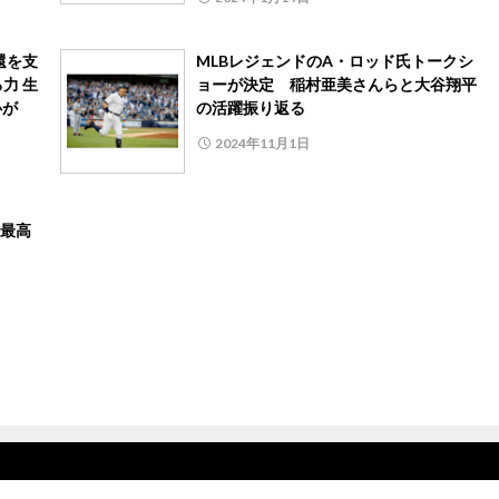
還を支
MLBレジェンドのA・ロッド氏トークシ
力 生
ョーが決定 稲村亜美さんらと大谷翔平
心が
の活躍振り返る
2024年11月1日
最高