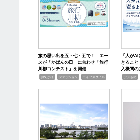
旅の思い出を五・七・五で！ エー
「人がA
スが「かばんの日」に合わせ「旅行
きること
川柳コンテスト」を開催
入機関の
,
,
,
,
,
おでかけ
ファッション
ライフスタイル
デジもの