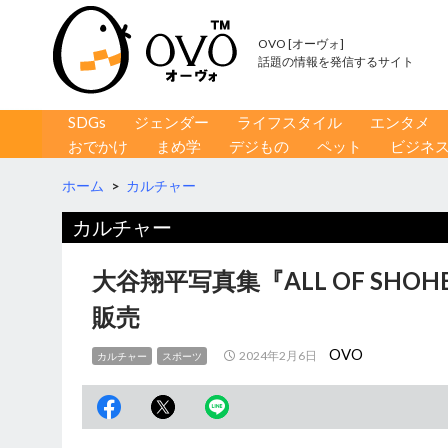
OVO [オーヴォ]
話題の情報を発信するサイト
コンテンツへ移動
検
SDGs
ジェンダー
ライフスタイル
エンタメ
索
おでかけ
まめ学
デジもの
ペット
ビジネ
ホーム
>
カルチャー
カルチャー
大谷翔平写真集『ALL OF SHO
販売
OVO
2024年2月6日
カルチャー
スポーツ