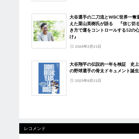
大谷選手の二刀流とWBC世界一奪
えた栗山英樹氏が語る 『信じ切る
き方で運をコントロールする52の
け』
2024年3月21日
大谷翔平の伝説的一年を検証 史上
の野球選手の骨太ドキュメント誕生
2025年8月21日
レコメンド