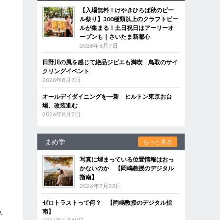
【入場無料！けやきひろば秋のビー
ル祭り】300種類以上のクラフトビー
ルが集まる！土日祝日はアーリーオ
ープンも｜さいたま新都心
2026年8月7日
日野川の風を感じて絶品ジビエも満喫 鳥取のサイ
クリングイベント
2026年8月7日
オールデイダイニングを一新 ヒルトン東京お台
場、改装進む
2026年8月7日
まめ学
もっと見る
写真に埋まっている位置情報はおっ
かないのか 【岡嶋教授のデジタル
指南】
2026年7月22日
ゼロトラストって何？ 【岡嶋教授のデジタル指
南】
ネ