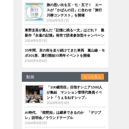
旅の思い出を五・七・五で！ エー
スが「かばんの日」に合わせ「旅行
川柳コンテスト」を開催
2026年8月7日
東野圭吾が選んだ「記憶に残る一文」はどれ？ 最
新作『永遠の記憶』発売で読者参加型キャンペーン
2026年8月7日
55年間、京の街を走り続けてきた車両 嵐山線・モ
ボ301形、運行開始55周年イベントを開催
2026年8月6日
動画
もっと見る
「100歳現役」目指すシニア1500人
が集結 マンション管理代務員イベ
ント「うぇるねすシップ」
2026年8月4日
AI時代、「暗黙知」は継承できるのか 「デジブ
レ」説明会／ラウンドテーブル
2026年8月3日