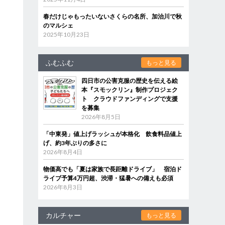
春だけじゃもったいないさくらの名所、加治川で秋
のマルシェ
2025年10月23日
ふむふむ
もっと見る
四日市の公害克服の歴史を伝える絵
本『スモックリン』制作プロジェク
ト クラウドファンディングで支援
を募集
2026年8月5日
「中東発」値上げラッシュが本格化 飲食料品値上
げ、約3年ぶりの多さに
2026年8月4日
物価高でも「夏は家族で長距離ドライブ」 宿泊ド
ライブ予算4万円超、渋滞・猛暑への備えも必須
2026年8月3日
カルチャー
もっと見る