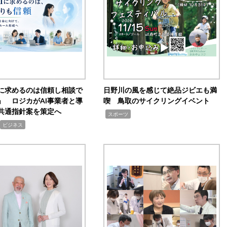
Iに求めるのは信頼し相談で
日野川の風を感じて絶品ジビエも満
」 ロジカがAI事業者と導
喫 鳥取のサイクリングイベント
共通指針案を策定へ
,
スポーツ
ビジネス