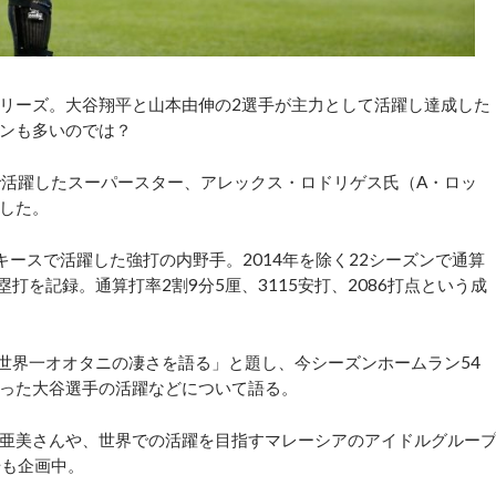
リーズ。大谷翔平と山本由伸の2選手が主力として活躍し達成した
ンも多いのでは？
活躍したスーパースター、アレックス・ロドリゲス氏（A・ロッ
した。
ースで活躍した強打の内野手。2014年を除く22シーズンで通算
塁打を記録。通算打率2割9分5厘、3115安打、2086打点という成
世界一オオタニの凄さを語る」と題し、今シーズンホームラン54
送った大谷選手の活躍などについて語る。
亜美さんや、世界での活躍を目指すマレーシアのアイドルグルー
場も企画中。