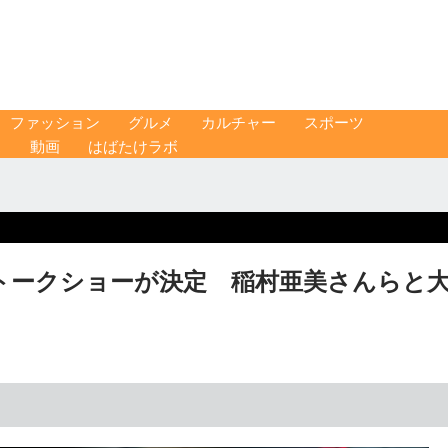
ファッション
グルメ
カルチャー
スポーツ
ス
動画
はばたけラボ
氏トークショーが決定 稲村亜美さんらと