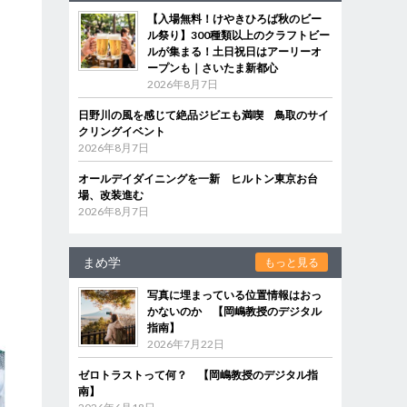
【入場無料！けやきひろば秋のビー
ル祭り】300種類以上のクラフトビー
ルが集まる！土日祝日はアーリーオ
ープンも｜さいたま新都心
2026年8月7日
日野川の風を感じて絶品ジビエも満喫 鳥取のサイ
クリングイベント
2026年8月7日
オールデイダイニングを一新 ヒルトン東京お台
場、改装進む
2026年8月7日
まめ学
もっと見る
写真に埋まっている位置情報はおっ
かないのか 【岡嶋教授のデジタル
指南】
2026年7月22日
ゼロトラストって何？ 【岡嶋教授のデジタル指
南】