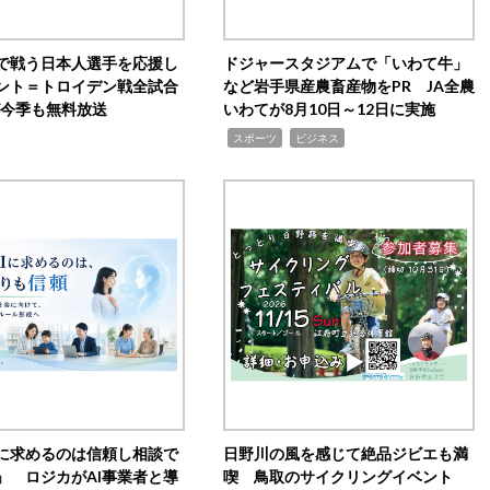
で戦う日本人選手を応援し
ドジャースタジアムで「いわて牛」
ント＝トロイデン戦全試合
など岩手県産農畜産物をPR JA全農
0が今季も無料放送
いわてが8月10日～12日に実施
,
,
スポーツ
ビジネス
Iに求めるのは信頼し相談で
日野川の風を感じて絶品ジビエも満
」 ロジカがAI事業者と導
喫 鳥取のサイクリングイベント