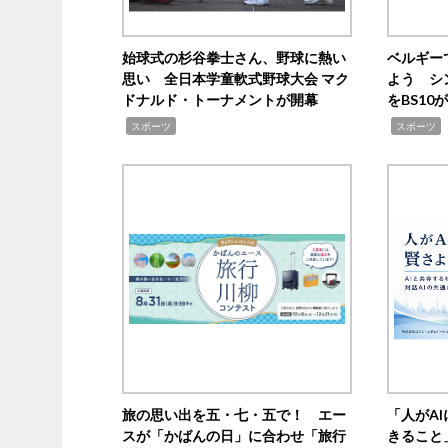
始球式の杉谷拳士さん、野球に熱い
ベルギー
思い 全日本学童軟式野球大会 マク
よう シ
ドナルド・トーナメントが開幕
をBS1
,
,
スポーツ
スポーツ
旅の思い出を五・七・五で！ エー
「人がA
スが「かばんの日」に合わせ「旅行
きること