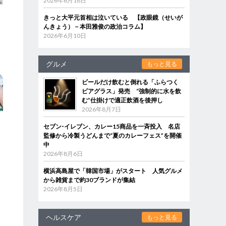
2026年6月18日
きっと大平元首相は泣いている 【政眼鏡（せいが
んきょう）－本田雅俊の政治コラム】
2026年6月10日
グルメ
もっと見る
ビールだけ飲むと倒れる「ふらつく
ビアグラス」発売 “強制的に水を飲
む”仕掛けで適正飲酒を後押し
2026年8月7日
セブン‐イレブン、カレー15商品を一斉投入 名店
監修から冷製うどんまで“夏のカレーフェス”を開催
中
2026年8月6日
横浜高島屋で「韓国市場」がスタート 人気グルメ
から雑貨まで約30ブランドが集結
2026年8月5日
ヘルスケア
もっと見る