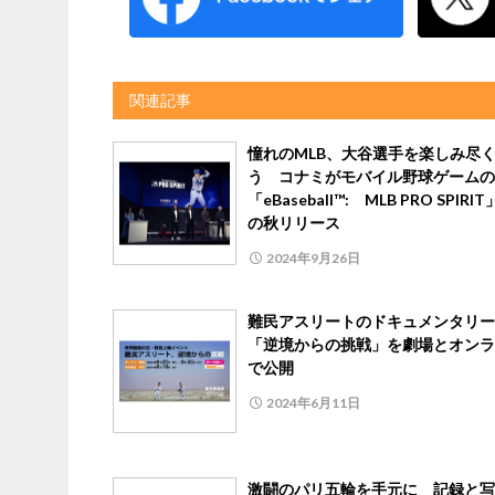
関連記事
憧れのMLB、大谷選手を楽しみ尽
う コナミがモバイル野球ゲームの
「eBaseball™: MLB PRO SPIRI
の秋リリース
2024年9月26日
難民アスリートのドキュメンタリ
「逆境からの挑戦」を劇場とオンラ
で公開
2024年6月11日
激闘のパリ五輪を手元に 記録と写