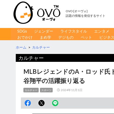
OVO [オーヴォ]
話題の情報を発信するサイト
コンテンツへ移動
検
SDGs
ジェンダー
ライフスタイル
エンタメ
索
おでかけ
まめ学
デジもの
ペット
ビジネ
ホーム
>
カルチャー
カルチャー
MLBレジェンドのA・ロッド
谷翔平の活躍振り返る
2024年11月1日
カルチャー
スポーツ