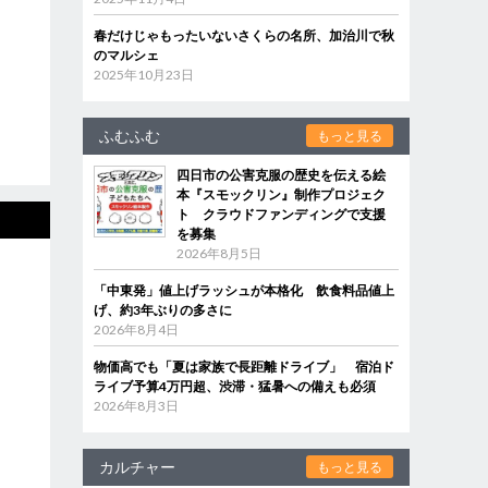
春だけじゃもったいないさくらの名所、加治川で秋
のマルシェ
2025年10月23日
ふむふむ
もっと見る
四日市の公害克服の歴史を伝える絵
本『スモックリン』制作プロジェク
ト クラウドファンディングで支援
を募集
2026年8月5日
「中東発」値上げラッシュが本格化 飲食料品値上
げ、約3年ぶりの多さに
2026年8月4日
物価高でも「夏は家族で長距離ドライブ」 宿泊ド
ライブ予算4万円超、渋滞・猛暑への備えも必須
2026年8月3日
カルチャー
もっと見る