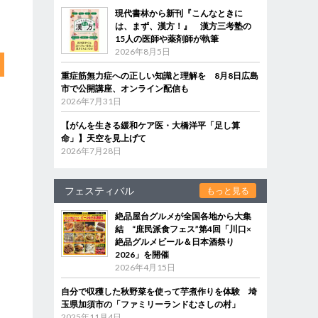
現代書林から新刊『こんなときに
は、まず、漢方！』 漢方三考塾の
15人の医師や薬剤師が執筆
2026年8月5日
重症筋無力症への正しい知識と理解を 8月8日広島
市で公開講座、オンライン配信も
2026年7月31日
【がんを生きる緩和ケア医・大橋洋平「足し算
命」】天空を見上げて
2026年7月28日
フェスティバル
もっと見る
絶品屋台グルメが全国各地から大集
結 “庶民派食フェス”第4回「川口×
絶品グルメビール＆日本酒祭り
2026」を開催
2026年4月15日
自分で収穫した秋野菜を使って芋煮作りを体験 埼
玉県加須市の「ファミリーランドむさしの村」
2025年11月4日