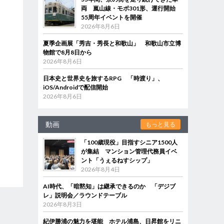
両 嵐山線・モボ301形、運行開始
55周年イベントを開催
2026年8月6日
夏季企画展「秀吉・秀長と和歌山」 和歌山市立博
物館で8月8日から
2026年8月6日
日本史と世界史を旅するRPG 「時渡り」、
iOS/Androidで配信開始
2026年8月6日
動画
もっと見る
「100歳現役」目指すシニア1500人
が集結 マンション管理代務員イベ
ント「うぇるねすシップ」
2026年8月4日
AI時代、「暗黙知」は継承できるのか 「デジブ
レ」説明会／ラウンドテーブル
2026年8月3日
紀伊勝浦の魅力を堪能 ホテル浦島、日昇館をリニ