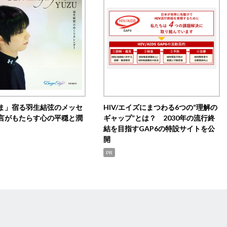
ま」宿る羽生結弦のメッセ
HIV/エイズにまつわる6つの“理解の
言がもたらす心の平穏と潤
ギャップ”とは？ 2030年の流行終
結を目指すGAP6の特設サイトを公
開
PR