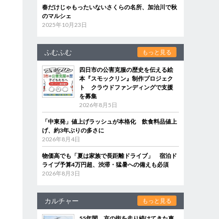
春だけじゃもったいないさくらの名所、加治川で秋
のマルシェ
2025年10月23日
ふむふむ
もっと見る
四日市の公害克服の歴史を伝える絵
本『スモックリン』制作プロジェク
ト クラウドファンディングで支援
を募集
2026年8月5日
「中東発」値上げラッシュが本格化 飲食料品値上
げ、約3年ぶりの多さに
2026年8月4日
物価高でも「夏は家族で長距離ドライブ」 宿泊ド
ライブ予算4万円超、渋滞・猛暑への備えも必須
2026年8月3日
カルチャー
もっと見る
55年間、京の街を走り続けてきた車