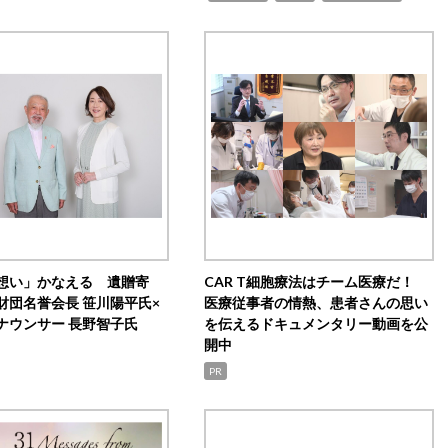
想い」かなえる 遺贈寄
CAR T細胞療法はチーム医療だ！
財団名誉会長 笹川陽平氏×
医療従事者の情熱、患者さんの思い
ナウンサー 長野智子氏
を伝えるドキュメンタリー動画を公
開中
PR