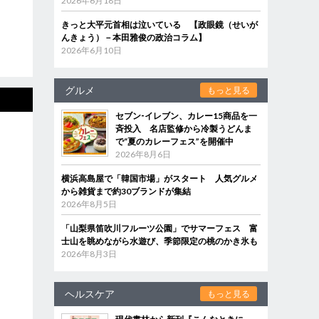
2026年6月18日
きっと大平元首相は泣いている 【政眼鏡（せいが
んきょう）－本田雅俊の政治コラム】
2026年6月10日
グルメ
もっと見る
セブン‐イレブン、カレー15商品を一
斉投入 名店監修から冷製うどんま
で“夏のカレーフェス”を開催中
2026年8月6日
横浜高島屋で「韓国市場」がスタート 人気グルメ
から雑貨まで約30ブランドが集結
2026年8月5日
「山梨県笛吹川フルーツ公園」でサマーフェス 富
士山を眺めながら水遊び、季節限定の桃のかき氷も
2026年8月3日
ヘルスケア
もっと見る