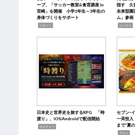
ープ、「サッカー教室&食育講座 in
指す 久
宮崎」を開催 小学1年生～3年生の
未来型園
身体づくりをサポート
ム」参画
,
,
,
スポーツ
ビジネス
日本史と世界史を旅するRPG 「時
セブン‐
渡り」、iOS/Androidで配信開始
一斉投入
まで“夏
,
カルチャー
,
グルメ