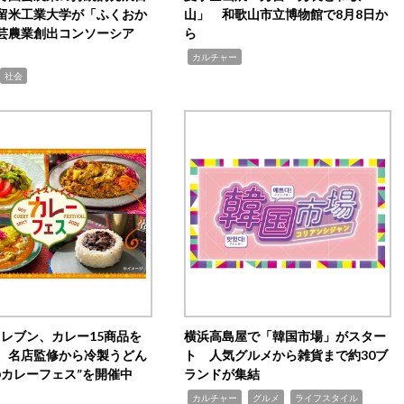
留米工業大学が「ふくおか
山」 和歌山市立博物館で8月8日か
芸農業創出コンソーシア
ら
,
カルチャー
社会
イレブン、カレー15商品を
横浜高島屋で「韓国市場」がスター
 名店監修から冷製うどん
ト 人気グルメから雑貨まで約30ブ
のカレーフェス”を開催中
ランドが集結
,
,
,
カルチャー
グルメ
ライフスタイル