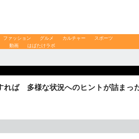
ファッション
グルメ
カルチャー
スポーツ
ス
動画
はばたけラボ
すれば 多様な状況へのヒントが詰まっ