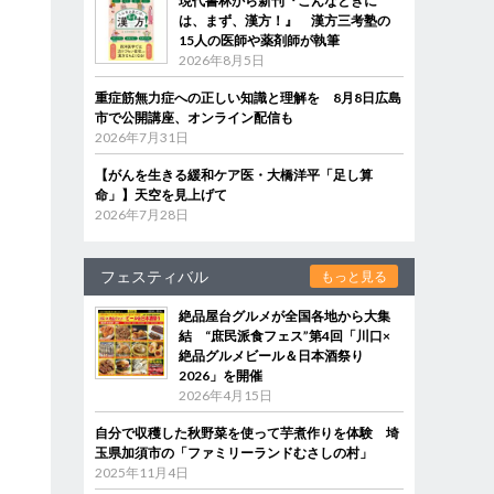
現代書林から新刊『こんなときに
は、まず、漢方！』 漢方三考塾の
15人の医師や薬剤師が執筆
2026年8月5日
重症筋無力症への正しい知識と理解を 8月8日広島
市で公開講座、オンライン配信も
2026年7月31日
【がんを生きる緩和ケア医・大橋洋平「足し算
命」】天空を見上げて
2026年7月28日
フェスティバル
もっと見る
絶品屋台グルメが全国各地から大集
結 “庶民派食フェス”第4回「川口×
絶品グルメビール＆日本酒祭り
2026」を開催
2026年4月15日
自分で収穫した秋野菜を使って芋煮作りを体験 埼
玉県加須市の「ファミリーランドむさしの村」
2025年11月4日