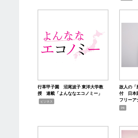
行革甲子園 沼尾波子 東洋大学教
故人の「
授 連載「よんななエコノミー」
付 日本
フリーア
,
ビジネス
PR