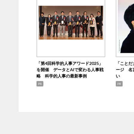
「第4回科学的人事アワード2025」
「ことだ
を開催 データとAIで変わる人事戦
ージ 名
略 科学的人事の最新事例
い
PR
PR