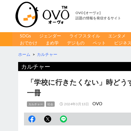
OVO [オーヴォ]
話題の情報を発信するサイト
コンテンツへ移動
検
SDGs
ジェンダー
ライフスタイル
エンタメ
索
おでかけ
まめ学
デジもの
ペット
ビジネ
ホーム
>
カルチャー
カルチャー
「学校に行きたくない」時どう
一冊
OVO
2024年3月13日
カルチャー
社会