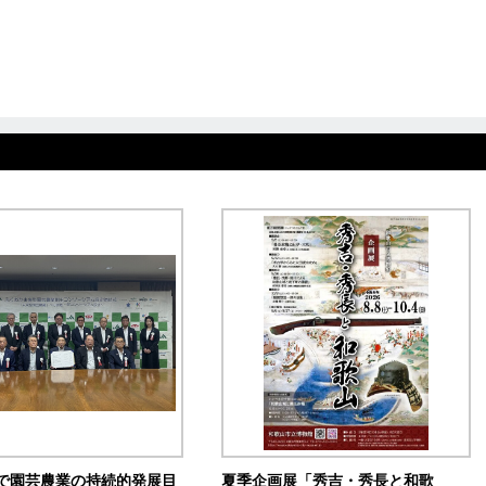
で園芸農業の持続的発展目
夏季企画展「秀吉・秀長と和歌