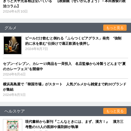
きっと大平元首相は泣いている 【政眼鏡（せいがんきょう）－本田雅俊の政
治コラム】
2026年6月10日
グルメ
もっと見る
ビールだけ飲むと倒れる「ふらつくビアグラス」発売 “強制
的に水を飲む”仕掛けで適正飲酒を後押し
2026年8月7日
セブン‐イレブン、カレー15商品を一斉投入 名店監修から冷製うどんまで“夏
のカレーフェス”を開催中
2026年8月6日
横浜高島屋で「韓国市場」がスタート 人気グルメから雑貨まで約30ブランド
が集結
2026年8月5日
ヘルスケア
もっと見る
現代書林から新刊『こんなときには、まず、漢方！』 漢方三
考塾の15人の医師や薬剤師が執筆