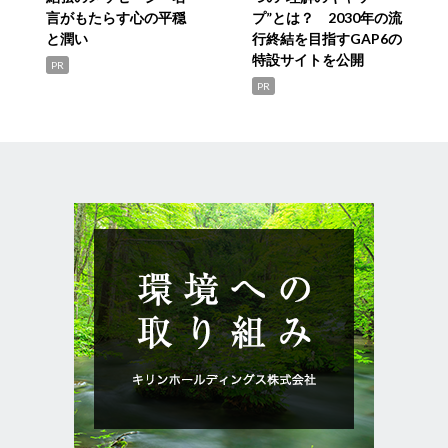
言がもたらす心の平穏
プ”とは？ 2030年の流
と潤い
行終結を目指すGAP6の
特設サイトを公開
PR
PR