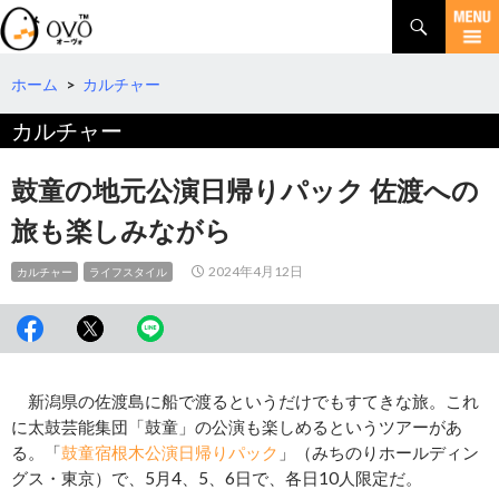
検
索
コ
ン
テ
ホーム
>
カルチャー
ン
カルチャー
ツ
へ
移
鼓童の地元公演日帰りパック 佐渡への
動
旅も楽しみながら
2024年4月12日
カルチャー
ライフスタイル
新潟県の佐渡島に船で渡るというだけでもすてきな旅。これ
に太鼓芸能集団「鼓童」の公演も楽しめるというツアーがあ
る。「
鼓童宿根木公演日帰りパック
」（みちのりホールディン
グス・東京）で、5月4、5、6日で、各日10人限定だ。