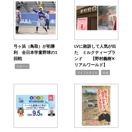
弓ヶ浜（鳥取）が初勝
LVに敗訴して人気が出
利 全日本学童野球の1
た ミルクティーブラ
回戦
ンド 【野村義樹✕
リアルワールド】
,
スポーツ
,
,
ライフスタイル
社会