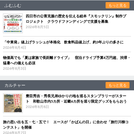
ふむふむ
もっと見る
四日市の公害克服の歴史を伝える絵本『スモックリン』制作プ
ロジェクト クラウドファンディングで支援を募集
2026年8月5日
「中東発」値上げラッシュが本格化 飲食料品値上げ、約3年ぶりの多さに
2026年8月4日
物価高でも「夏は家族で長距離ドライブ」 宿泊ドライブ予算4万円超、渋滞・
猛暑への備えも必須
2026年8月3日
カルチャー
もっと見る
豊臣秀吉・秀長兄弟ゆかりの地を巡るスタンプラリーがスター
ト 和歌山市内5カ所・近畿6カ所を巡り限定グッズをもらおう
2026年8月8日
旅の思い出を五・七・五で！ エースが「かばんの日」に合わせ「旅行川柳コ
ンテスト」を開催
2026年8月7日