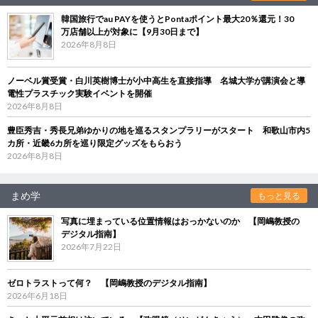
韓国旅行でau PAYを使うとPontaポイント最大20％還元！30
万店舗以上が対象に【9月30日まで】
2026年8月8日
ノーベル賞受賞・白川英樹博士が小中高生を直接指導 名城大学が講演会と導
電性プラスチック実験イベントを開催
2026年8月8日
豊臣秀吉・秀長兄弟ゆかりの地を巡るスタンプラリーがスタート 和歌山市内5
カ所・近畿6カ所を巡り限定グッズをもらおう
2026年8月8日
まめ学
もっと見る
写真に埋まっている位置情報はおっかないのか 【岡嶋教授の
デジタル指南】
2026年7月22日
ゼロトラストって何？ 【岡嶋教授のデジタル指南】
2026年6月18日