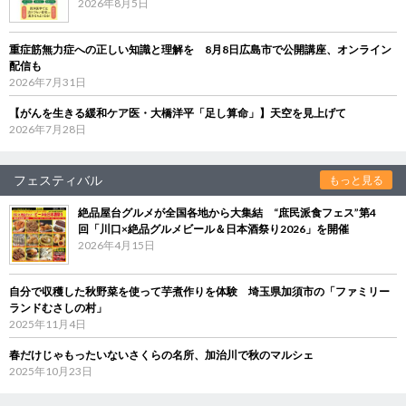
2026年8月5日
重症筋無力症への正しい知識と理解を 8月8日広島市で公開講座、オンライン
配信も
2026年7月31日
【がんを生きる緩和ケア医・大橋洋平「足し算命」】天空を見上げて
2026年7月28日
フェスティバル
もっと見る
絶品屋台グルメが全国各地から大集結 “庶民派食フェス”第4
回「川口×絶品グルメビール＆日本酒祭り2026」を開催
2026年4月15日
自分で収穫した秋野菜を使って芋煮作りを体験 埼玉県加須市の「ファミリー
ランドむさしの村」
2025年11月4日
春だけじゃもったいないさくらの名所、加治川で秋のマルシェ
2025年10月23日