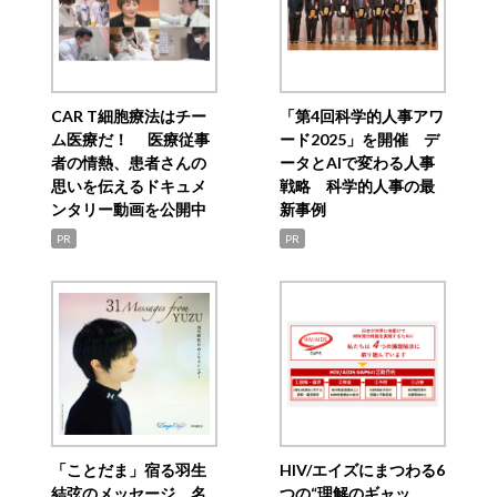
CAR T細胞療法はチー
「第4回科学的人事アワ
ム医療だ！ 医療従事
ード2025」を開催 デ
者の情熱、患者さんの
ータとAIで変わる人事
思いを伝えるドキュメ
戦略 科学的人事の最
ンタリー動画を公開中
新事例
PR
PR
「ことだま」宿る羽生
HIV/エイズにまつわる6
結弦のメッセージ 名
つの“理解のギャッ