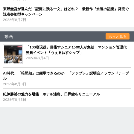
東野圭吾が選んだ「記憶に残る一文」はどれ？ 最新作『永遠の記憶』発売で
読者参加型キャンペーン
2026年8月7日
動画
もっと見る
「100歳現役」目指すシニア1500人が集結 マンション管理代
務員イベント「うぇるねすシップ」
2026年8月4日
AI時代、「暗黙知」は継承できるのか 「デジブレ」説明会／ラウンドテーブ
ル
2026年8月3日
紀伊勝浦の魅力を堪能 ホテル浦島、日昇館をリニューアル
2026年8月3日