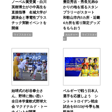
ノーベル賞受賞・白川
豊臣秀吉・秀長兄弟ゆ
英樹博士が小中高生を
かりの地を巡るスタン
直接指導 名城大学が
プラリーがスタート
講演会と導電性プラス
和歌山市内5カ所・近畿
チック実験イベントを
6カ所を巡り限定グッズ
開催
をもらおう
,
,
,
ライフスタイル
カルチャー
ライフスタイ
ル
始球式の杉谷拳士さ
ベルギーで戦う日本人
ん、野球に熱い思い
選手を応援しよう シ
全日本学童軟式野球大
ント＝トロイデン戦全
会 マクドナルド・トー
試合をBS10が今季も無
ナメントが開幕
料放送