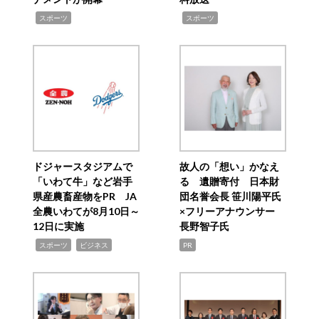
,
,
スポーツ
スポーツ
ドジャースタジアムで
故人の「想い」かなえ
「いわて牛」など岩手
る 遺贈寄付 日本財
県産農畜産物をPR JA
団名誉会長 笹川陽平氏
全農いわてが8月10日～
×フリーアナウンサー
12日に実施
長野智子氏
,
,
スポーツ
ビジネス
PR