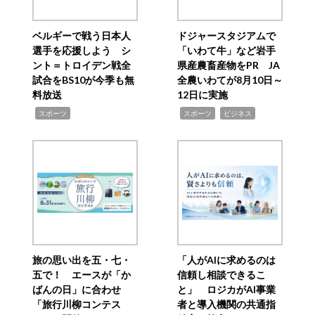
ベルギーで戦う日本人
ドジャースタジアムで
選手を応援しよう シ
「いわて牛」など岩手
ント＝トロイデン戦全
県産農畜産物をPR JA
試合をBS10が今季も無
全農いわてが8月10日～
料放送
12日に実施
,
,
,
スポーツ
スポーツ
ビジネス
旅の思い出を五・七・
「人がAIに求めるのは
五で！ エースが「か
信頼し相談できるこ
ばんの日」に合わせ
と」 ロジカがAI事業
「旅行川柳コンテス
者と導入機関の共通指