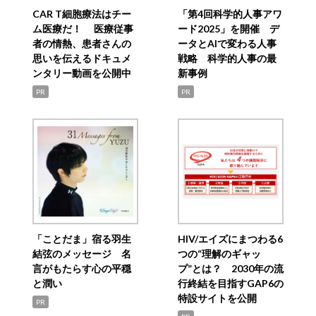
CAR T細胞療法はチー
「第4回科学的人事アワ
ム医療だ！ 医療従事
ード2025」を開催 デ
者の情熱、患者さんの
ータとAIで変わる人事
思いを伝えるドキュメ
戦略 科学的人事の最
ンタリー動画を公開中
新事例
PR
PR
「ことだま」宿る羽生
HIV/エイズにまつわる6
結弦のメッセージ 名
つの“理解のギャッ
言がもたらす心の平穏
プ”とは？ 2030年の流
と潤い
行終結を目指すGAP6の
特設サイトを公開
PR