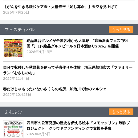
【がんを生きる緩和ケア医・大橋洋平「足し算命」】天空を見上げて
2026年7月28日
フェスティバル
もっと見る
絶品屋台グルメが全国各地から大集結 “庶民派食フェス”第4
回「川口×絶品グルメビール＆日本酒祭り2026」を開催
2026年4月15日
自分で収穫した秋野菜を使って芋煮作りを体験 埼玉県加須市の「ファミリー
ランドむさしの村」
2025年11月4日
春だけじゃもったいないさくらの名所、加治川で秋のマルシェ
2025年10月23日
ふむふむ
もっと見る
四日市の公害克服の歴史を伝える絵本『スモックリン』制作プ
ロジェクト クラウドファンディングで支援を募集
2026年8月5日