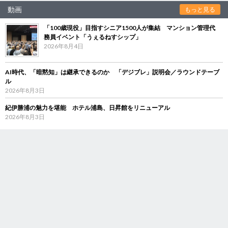
動画
もっと見る
「100歳現役」目指すシニア1500人が集結 マンション管理代
務員イベント「うぇるねすシップ」
2026年8月4日
AI時代、「暗黙知」は継承できるのか 「デジブレ」説明会／ラウンドテーブ
ル
2026年8月3日
紀伊勝浦の魅力を堪能 ホテル浦島、日昇館をリニューアル
2026年8月3日