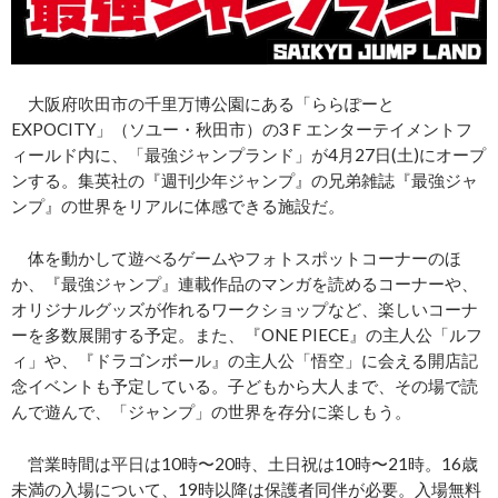
大阪府吹田市の千里万博公園にある「ららぽーと
EXPOCITY」（ソユー・秋田市）の3Ｆエンターテイメントフ
ィールド内に、「最強ジャンプランド」が4月27日(土)にオープ
ンする。集英社の『週刊少年ジャンプ』の兄弟雑誌『最強ジャ
ンプ』の世界をリアルに体感できる施設だ。
体を動かして遊べるゲームやフォトスポットコーナーのほ
か、『最強ジャンプ』連載作品のマンガを読めるコーナーや、
オリジナルグッズが作れるワークショップなど、楽しいコーナ
ーを多数展開する予定。また、『ONE PIECE』の主人公「ルフ
ィ」や、『ドラゴンボール』の主人公「悟空」に会える開店記
念イベントも予定している。子どもから大人まで、その場で読
んで遊んで、「ジャンプ」の世界を存分に楽しもう。
営業時間は平日は10時〜20時、土日祝は10時〜21時。16歳
未満の入場について、19時以降は保護者同伴が必要。入場無料