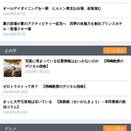
オールデイダイニングを一新 ヒルトン東京お台場、改装進む
2026年8月7日
夏の苗場が夏のアクティビティー拡充へ 四季の各魅力を創出プリンスホテ
ル・苗場スキー場
2026年8月7日
まめ学
もっと見る
写真に埋まっている位置情報はおっかないのか 【岡嶋教授の
デジタル指南】
2026年7月22日
ゼロトラストって何？ 【岡嶋教授のデジタル指南】
2026年6月18日
きっと大平元首相は泣いている 【政眼鏡（せいがんきょう）－本田雅俊の政
治コラム】
2026年6月10日
グルメ
もっと見る