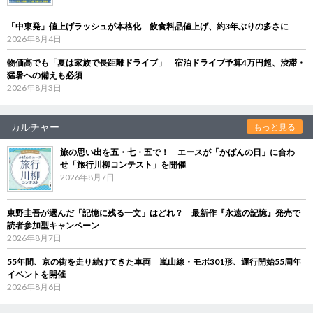
「中東発」値上げラッシュが本格化 飲食料品値上げ、約3年ぶりの多さに
2026年8月4日
物価高でも「夏は家族で長距離ドライブ」 宿泊ドライブ予算4万円超、渋滞・
猛暑への備えも必須
2026年8月3日
カルチャー
もっと見る
旅の思い出を五・七・五で！ エースが「かばんの日」に合わ
せ「旅行川柳コンテスト」を開催
2026年8月7日
東野圭吾が選んだ「記憶に残る一文」はどれ？ 最新作『永遠の記憶』発売で
読者参加型キャンペーン
2026年8月7日
55年間、京の街を走り続けてきた車両 嵐山線・モボ301形、運行開始55周年
イベントを開催
2026年8月6日