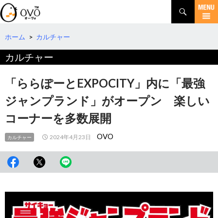
検
索
コ
ン
テ
ホーム
>
カルチャー
ン
カルチャー
ツ
へ
移
「ららぽーとEXPOCITY」内に「最強
動
ジャンプランド」がオープン 楽しい
コーナーを多数展開
OVO
2024年4月23日
カルチャー