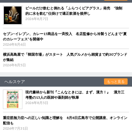
ビールだけ飲むと倒れる「ふらつくビアグラス」発売 “強制
的に水を飲む”仕掛けで適正飲酒を後押し
2026年8月7日
セブン‐イレブン、カレー15商品を一斉投入 名店監修から冷製うどんまで“夏
のカレーフェス”を開催中
2026年8月6日
横浜高島屋で「韓国市場」がスタート 人気グルメから雑貨まで約30ブランド
が集結
2026年8月5日
ヘルスケア
もっと見る
現代書林から新刊『こんなときには、まず、漢方！』 漢方三
考塾の15人の医師や薬剤師が執筆
2026年8月5日
重症筋無力症への正しい知識と理解を 8月8日広島市で公開講座、オンライン
配信も
2026年7月31日