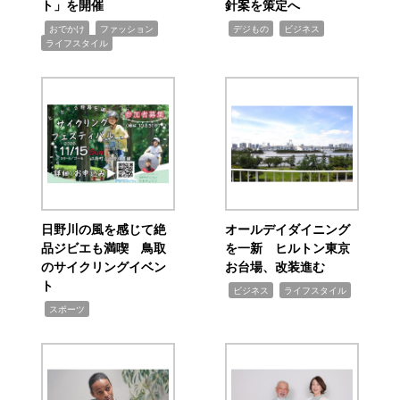
ト」を開催
針案を策定へ
,
,
,
,
,
おでかけ
ファッション
デジもの
ビジネス
ライフスタイル
日野川の風を感じて絶
オールデイダイニング
品ジビエも満喫 鳥取
を一新 ヒルトン東京
のサイクリングイベン
お台場、改装進む
ト
,
,
ビジネス
ライフスタイル
,
スポーツ