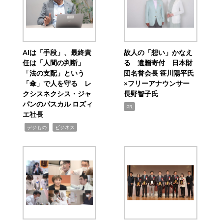
AIは「手段」、最終責
故人の「想い」かなえ
任は「人間の判断」
る 遺贈寄付 日本財
「法の支配」という
団名誉会長 笹川陽平氏
「傘」で人を守る レ
×フリーアナウンサー
クシスネクシス・ジャ
長野智子氏
パンのパスカル ロズィ
PR
エ社長
,
,
デジもの
ビジネス